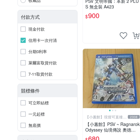
收藏品
PSV 文明帝國：革新 2 PLU
S 無盒裝 A423
900
$
付款方式
現金付款
信用卡一次付清
分期0利率
萊爾富取貨付款
7-11取貨付款
競標條件
可立即結標
一元起標
【小蕙館】現貨可直接下
2308
標
【小蕙館】PSV ~ Ragnarok
無底價
Odyssey 仙境傳說 奧德賽
(純日版)
680
$