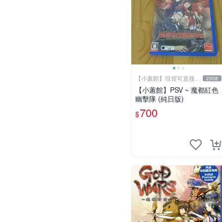
【小蕙館】現貨可直接下
2308
標
【小蕙館】PSV ~ 魔都紅色
幽擊隊 (純日版)
700
$