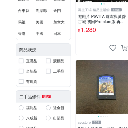
再生工場 精品生活館
台東縣
澎湖縣
金門
1566
遊戲片 PSVITA 蘿潔與黃昏
古城 初回Premium版 再生
馬祖
美國
加拿大
工場 01
1,280
$
香港
中國
日本
商品狀況
直購品
競標品
全新品
二手品
有現貨
二手品條件
NEW
福利品
近全新
八成新
出清品
cycstore
303