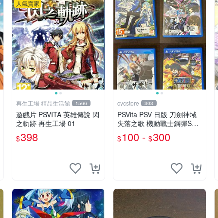
人氣賣家
再生工場 精品生活館
cycstore
1566
303
遊戲片 PSVITA 英雄傳說 閃
PSVita PSV 日版 刀劍神域
之軌跡 再生工場 01
失落之歌 機動戰士鋼彈SEE
D 東京幻都 海賊無雙3 經典
398
100 -
300
$
$
$
熱血動作 RPG