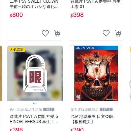
二手 PSV SWEET CLOWN
遊戲片 PSVITA 磨壞神 再生
午前三時のオカシな道化師
工場 01
含預約特典CD / 日版 午前
800
398
$
$
三時的怪異小丑
人氣賣家
再生工場 精品生活館
魔力電玩遊戲商店
1566
54716
遊戲片 PSVITA 閃亂神樂 S
PSV 地獄軍團 日文亞版
HINOVI VERSUS 再生工場
【板橋魔力】
01
398
390
$
$