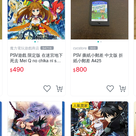
魔力電玩遊戲商店
cycstore
54716
303
PSV遊戲 限定版 在迷宮地下
PSV 撕紙小郵差 中文版 折
死去 Mei Q no chika ni shi
紙小郵差 A425
su 日文亞版 【板橋魔力】
490
800
$
$
人氣賣家