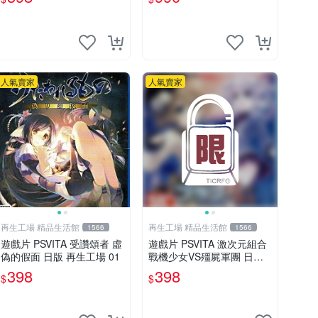
人氣賣家
人氣賣家
再生工場 精品生活館
再生工場 精品生活館
1566
1566
遊戲片 PSVITA 受讚頌者 虛
遊戲片 PSVITA 激次元組合
偽的假面 日版 再生工場 01
戰機少女VS殭屍軍團 日文
版 再生工場 01
398
398
$
$