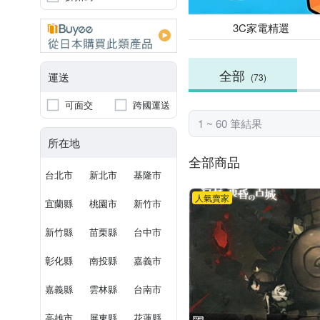
3C家電精選
全部
運送
(73)
可面交
跨國運送
1 ~ 60 筆結果
所在地
全部商品
台北市
新北市
基隆市
人氣賣家
宜蘭縣
桃園市
新竹市
新竹縣
苗栗縣
台中市
彰化縣
南投縣
嘉義市
嘉義縣
雲林縣
台南市
高雄市
屏東縣
花蓮縣