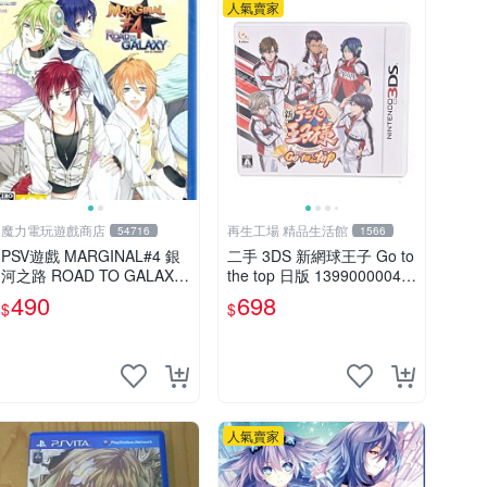
人氣賣家
魔力電玩遊戲商店
再生工場 精品生活館
54716
1566
PSV遊戲 MARGINAL#4 銀
二手 3DS 新網球王子 Go to
河之路 ROAD TO GALAXY
the top 日版 13990000047
日文日版 【板橋魔力】
8 再生工場 01
490
698
$
$
人氣賣家