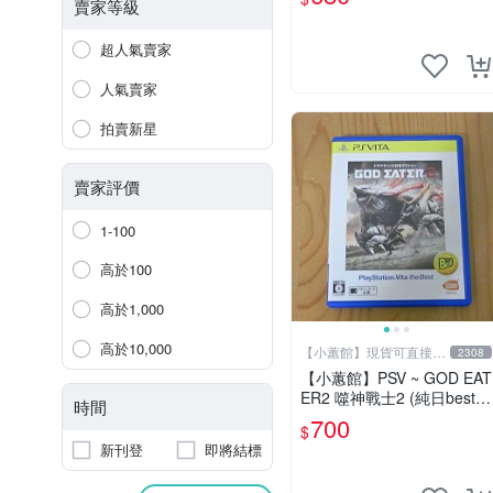
賣家等級
超人氣賣家
人氣賣家
拍賣新星
賣家評價
1-100
高於100
高於1,000
高於10,000
【小蕙館】現貨可直接下
2308
標
【小蕙館】PSV ~ GOD EAT
ER2 噬神戰士2 (純日best
時間
版)
700
$
新刊登
即將結標