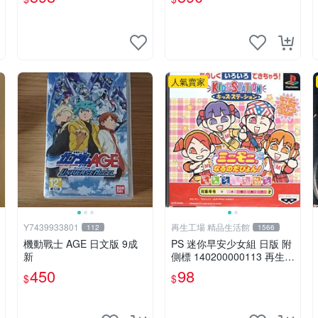
人氣賣家
Y7439933801
再生工場 精品生活館
112
1566
機動戰士 AGE 日文版 9成
PS 迷你早安少女組 日版 附
新
側標 140200000113 再生工
場YR2012 02
450
98
$
$