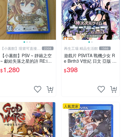
【小蕙館】現貨可直接下
再生工場 精品生活館
2308
1566
標
【小蕙館】PSV ~ 靜籟之空
遊戲片 PSVITA 戰機少女 R
~ 獻給失落之星的詩 RE:inc
e Birth3 V世紀 日文 亞版 再
arnation (純日版)
生工場 01
1,280
398
$
$
人氣賣家