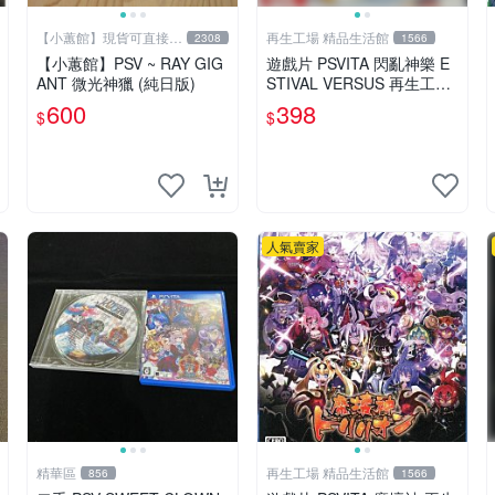
【小蕙館】現貨可直接下
再生工場 精品生活館
2308
1566
標
【小蕙館】PSV ~ RAY GIG
遊戲片 PSVITA 閃亂神樂 E
ANT 微光神獵 (純日版)
STIVAL VERSUS 再生工場
01
600
398
$
$
人氣賣家
精華區
再生工場 精品生活館
856
1566