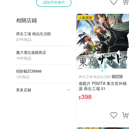
清除所有條件
人氣賣家
相關店鋪
再生工場 精品生活館
27件商品
魔力電玩遊戲商店
15件商品
招財貓ZCM888
1件商品
再生工場 精品生活館
1566
遊戲片 PSVITA 東京世外桃
源 再生工場 01
更多店舖
398
$