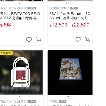
再生工場 精品生活館
招財貓ZCM888
1566
301
遊戲片 PSVITA TOD-RELO
PSV 空之軌跡 Evolution FC
ADED不思議的幻想鄉 再生
SC 3rd三部曲 港版中文 Fal
工場 01
com RPG遊戲
398
12,500 -
22,500
$
$
$
人氣賣家
再生工場 精品生活館
精華區
1566
856