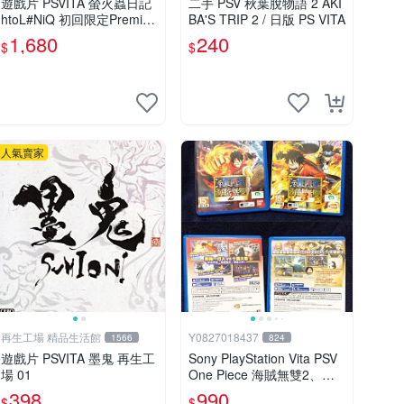
遊戲片 PSVITA 螢火蟲日記
二手 PSV 秋葉脫物語 2 AKI
htoL#NiQ 初回限定Premiu
BA'S TRIP 2 / 日版 PS VITA
m版 再生工場 01
1,680
240
$
$
人氣賣家
再生工場 精品生活館
Y0827018437
1566
824
遊戲片 PSVITA 墨鬼 再生工
Sony PlayStation Vita PSV
場 01
One Piece 海賊無雙2、海
賊無雙3 中文版
398
990
$
$