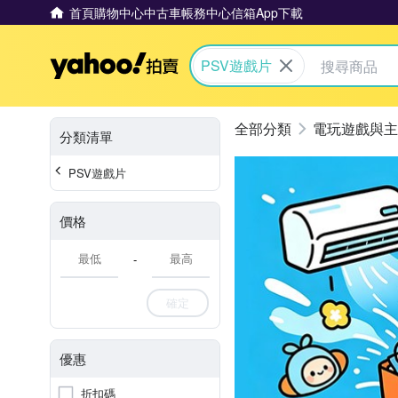
首頁
購物中心
中古車
帳務中心
信箱
App下載
Yahoo拍賣
PSV遊戲片
電玩遊戲與主
分類清單
PSV遊戲片
價格
-
確定
優惠
折扣碼