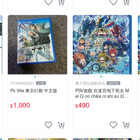
Y7439933801
魔力電玩遊戲商店
112
54716
Ps Vita 東京幻都 中文版
PSV遊戲 在迷宮地下死去 M
ei Q no chika ni shi su 日文
日版 附特典【板橋魔力】
1,000
490
$
$