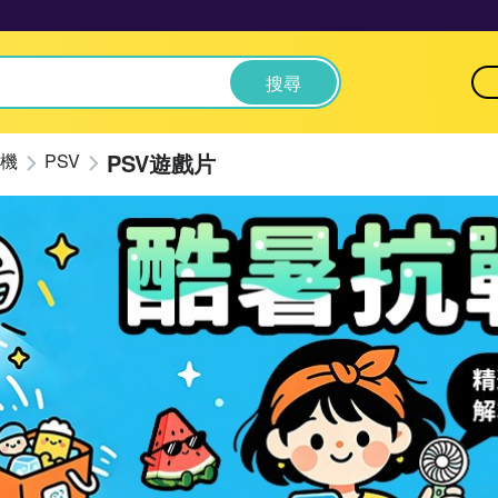
搜尋
PSV遊戲片
機
PSV