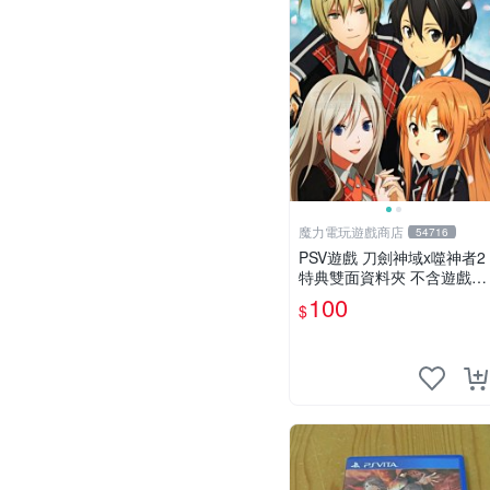
魔力電玩遊戲商店
54716
PSV遊戲 刀劍神域x噬神者2
特典雙面資料夾 不含遊戲光
碟【板橋魔力】
100
$