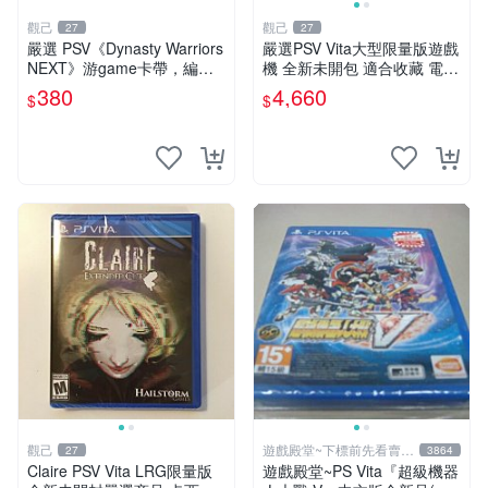
觀己
觀己
27
27
嚴選 PSV《Dynasty Warriors
嚴選PSV Vita大型限量版遊戲
NEXT》游game卡帶，編號P
機 全新未開包 適合收藏 電玩
CSE，幾乎全新，無原廠包
Vita 遊戲機 氣質機具 未拆封
380
4,660
$
$
裝，個人閒置直售，無條件退
娛樂機具
款。 Dynasty
觀己
遊戲殿堂~下標前先看賣場
27
3864
關於我
Claire PSV Vita LRG限量版
遊戲殿堂~PS Vita『超級機器