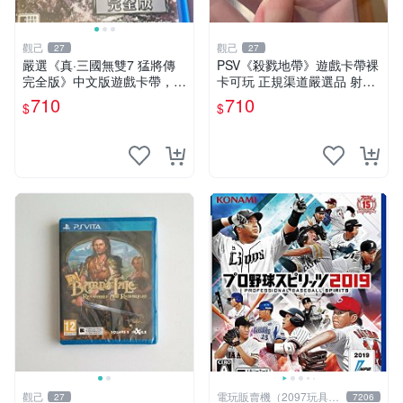
觀己
觀己
27
27
嚴選《真·三國無雙7 猛將傳
PSV《殺戮地帶》遊戲卡帶裸
完全版》中文版遊戲卡帶，附
卡可玩 正規渠道嚴選品 射擊
原裝包裝盒與說明書，功能完
愛好者推薦 收藏自用兩相宜
710
710
$
$
好，適合三國戰略玩家。PSV
殺戮地帶 PSV 卡帶 射擊遊戲
ITA平臺專用。 真·三國無雙
三國題材
觀己
電玩販賣機（2097玩具公
27
7206