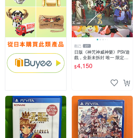
觀己
27
日版《神咒神威神樂》PSV遊
戲，全新未拆封 唯一 限定版
國內玩家推薦 測試過盒裝完
4,150
$
好 如實拍圖 請查驗后再拍 下
單即同意 不退不換 署之光 日
本原裝