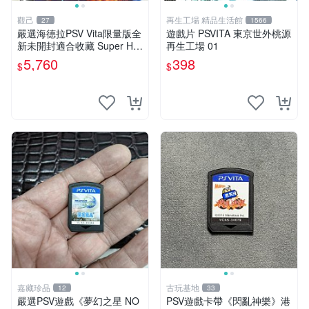
觀己
再生工場 精品生活館
27
1566
嚴選海德拉PSV Vita限量版全
遊戲片 PSVITA 東京世外桃源
新未開封適合收藏 Super Hy
再生工場 01
dorah 大型遊戲機 未拆封 PS
5,760
398
$
$
Vita 游戲盒 限量發行 PSV 測
試機
嘉藏珍品
古玩基地
12
33
嚴選PSV遊戲《夢幻之星 NO
PSV遊戲卡帶《閃亂神樂》港