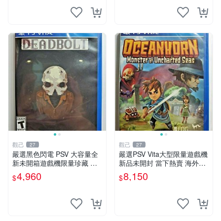
觀己
觀己
27
27
嚴選黑色閃電 PSV 大容量全
嚴選PSV Vita大型限量遊戲機
新未開箱遊戲機限量珍藏 電
新品未開封 當下熱賣 海外版
玩 測試版 遊戲機 PSVita
發行限量 測試版
4,960
8,150
$
$