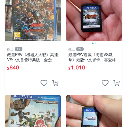
觀己
觀己
27
27
嚴選PSV《機器人大戰》高達
嚴選PSV遊戲《街霸VS鐵
VS中文首發特典版，全盒未
拳》港版中文裸卡，喜愛格鬥
開封收藏佳品 電腦遊戲 現代
遊戲收藏推薦，全新未拆封嚴
840
1,010
$
$
電玩 PSP 游戲機
密封存。格鬥迷必備佳作。
街霸 鉄拳 PSV 測試