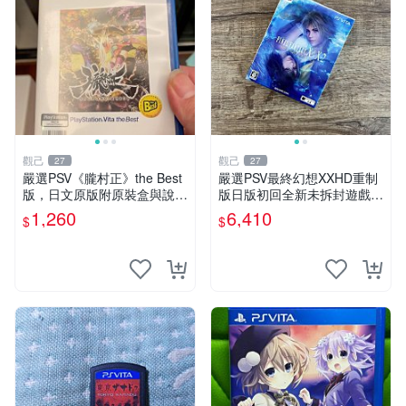
觀己
觀己
27
27
嚴選PSV《朧村正》the Best
嚴選PSV最終幻想XXHD重制
版，日文原版附原裝盒與說明
版日版初回全新未拆封遊戲合
書，成色近新，保存良好，遊
集 線玩 香港版
1,260
6,410
$
$
戲卡帶齊全且插拔頻率低，運
作順暢，推薦給喜愛PSV及日
版遊戲的您