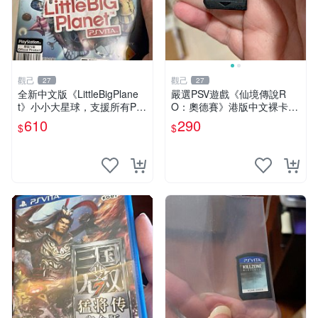
觀己
觀己
27
27
全新中文版《LittleBigPlane
嚴選PSV遊戲《仙境傳說R
t》小小大星球，支援所有PS
O：奧德賽》港版中文裸卡，
V主機，動作冒險遊戲，多人
功能正常成色佳 仙境傳說RO
610
290
$
$
連線對戰樂趣無窮，盒裝如
奧德賽 港版
新，適合收藏 小小大星球 PS
V