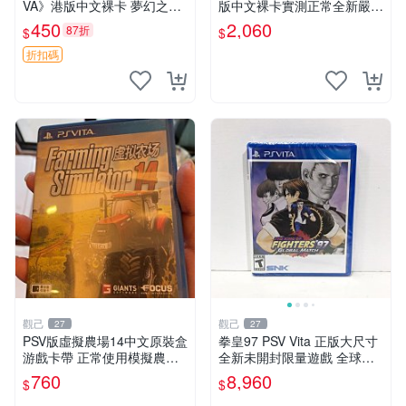
VA》港版中文裸卡 夢幻之星
版中文裸卡實測正常全新嚴選
游戲 PSV 遊戲卡帶
2張起優惠 閃亂神樂 PSV 港
450
2,060
87折
$
$
版
折扣碼
觀己
觀己
27
27
PSV版虛擬農場14中文原裝盒
拳皇97 PSV Vita 正版大尺寸
游戲卡帶 正常使用模擬農場
全新未開封限量遊戲 全球嚴
訂購請私訊 虛擬農場14 PSV
選 拳皇97 個限定版 新未拆封
760
8,960
$
$
中文 模擬農場
家用遊戲機遊戲厳選推薦 拳