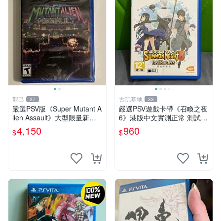
觀己
古玩基地
27
33
嚴選PSV版《Super Mutant A
嚴選PSV遊戲卡帶《召喚之夜
lien Assault》大型限量新品
6》港版中文實測正常 測試完
正版未開封 電玩 專玩 PS Vit
好 古董機型珍藏 psv 召喚之
4,150
960
$
$
a 超級怪獸遊戲
夜 港版中文