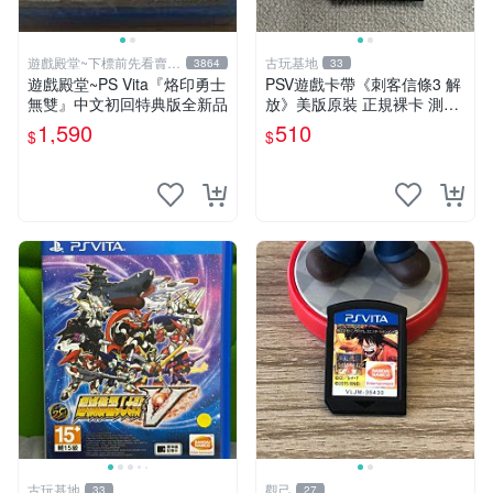
遊戲殿堂~下標前先看賣場
古玩基地
3864
33
關於我
遊戲殿堂~PS Vita『烙印勇士
PSV遊戲卡帶《刺客信條3 解
無雙』中文初回特典版全新品
放》美版原裝 正規裸卡 測試
順暢 索尼專用 不支持其他機
1,590
510
$
$
種 刺客信條3 解放 PSV 原裝
卡帶
古玩基地
觀己
33
27