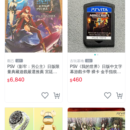
觀己
古玩基地
27
33
PSV《影牢：另公主》日版限
PSV《我的世界》日版中文字
量典藏遊戲嚴選推薦 宮廷風
幕游戲卡帶 裸卡 金手指痕跡
采 電玩收藏 神話冒險
實測正常 索尼專用 卡帶遊戲
6,840
460
$
$
我的世界 PSV 日文 中文字幕
買一送一