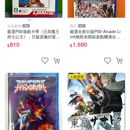
古玩基地
觀己
33
27
嚴選PSV遊戲卡帶《王與魔王
嚴選全新日版PSV Arcade Li
與七公主》，日版原廠封套，
mit無限未開箱遊戲機適合收
雙面精美封面，實測暢玩無障
藏 Arcade Limit 新遊戲 未開
810
1,690
$
$
礙。久藏家中，輕微使用痕
封 測試合格
跡，實物圖可查，歡迎細心評
估。古董級遊戲限量收
人氣賣家