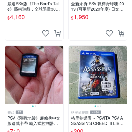
仔舖
嚴選PSV版《The Bard's Tal
全新未拆 PSV 職棒野球魂 20
e》藝術遊戲，全球限量3000
19 (可更新2020年度) 日文日
份全新未拆封 冰城傳奇 PSV
版 野球魂 棒球 Baseball Spiri
4,160
1,950
$
$
vita The Bard's Tale red
ts
觀己
格里菲樂園
27
4494
PSV《殺戮地帶》雇傭兵中文
格里菲樂園 ~ PSVITA PSV A
版遊戲卡帶 輸入式控制器相
SSASSIN'S CREED III LIBE
容 推薦 收藏 射擊遊戲 主機
RATION 英文版
710
300