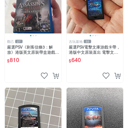
觀己
古玩基地
27
33
嚴選PSV《刺客信條3：解
嚴選PSV電擊文庫游戲卡帶，
放》港版英文原裝帶盒遊戲，
港版中文原裝直出 電擊文庫
幾乎全新無損，卡帶包裝保存
PSV 游戲 港版
810
640
$
$
極佳，適合收藏。動作冒險
類，支援PSV主機。英文版發
貨。 刺客信條3 解放