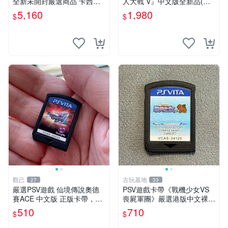
全新未開封嚴選商品 卡西歐
人大戰 V』中文版全新品(內
電競耳機耳罩 PSV vita 耳機
含首批限定特典)
5,160
1,980
$
$
電競耳機
觀己
古玩基地
27
33
嚴選PSV遊戲 仙境傳說奧德
PSV遊戲卡帶《戰機少女VS
賽ACE 中文版 正版卡帶，讀
喪屍軍團》嚴選港版中文裸卡
盤順暢 盤面乾淨 合適收藏或
實測正常 遊戲機限定 PSV 卡
510
710
$
$
自用 PSV 主機 游戲卡帶 仙境
帶 港版 中文 游戲卡帶 激戰
傳說
少女 喪尸軍團