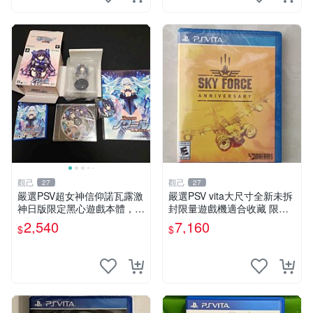
觀己
觀己
27
27
嚴選PSV超女神信仰諾瓦露激
嚴選PSV vita大尺寸全新未拆
神日版限定黑心遊戲本體，附
封限量遊戲機適合收藏 限量
首發特典 信仰女神、PSV、
PSVita 大尺寸 新機 獲得者專
2,540
7,160
$
$
諾瓦露
屬收藏版