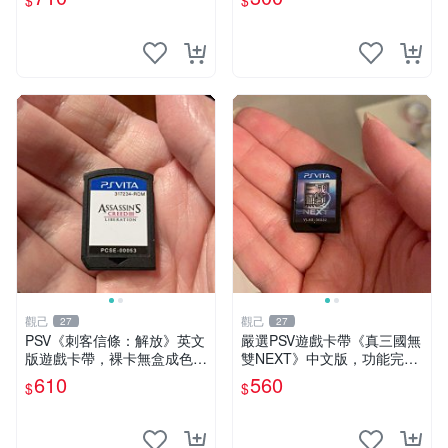
$
$
玩家 必備 6149 擁抱戰場 游
戲卡帶
觀己
觀己
27
27
PSV《刺客信條：解放》英文
嚴選PSV遊戲卡帶《真三國無
版遊戲卡帶，裸卡無盒成色極
雙NEXT》中文版，功能完好
佳，功能正常支援PSV主機，
插拔順暢 真三國無雙 獨立遊
610
560
$
$
經典動作冒險佳作推薦，收藏
玩 卡帶 游戲
黨必備 簽名限量 解放 PSV