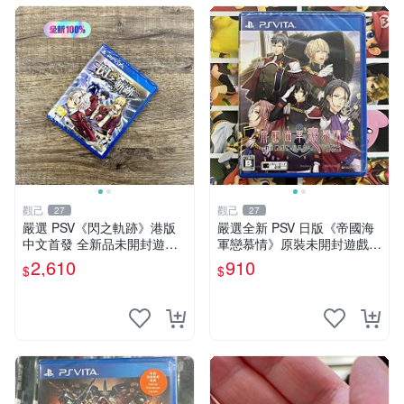
觀己
觀己
27
27
嚴選 PSV《閃之軌跡》港版
嚴選全新 PSV 日版《帝國海
中文首發 全新品未開封遊戲
軍戀慕情》原裝未開封遊戲
機 閃之軌跡 港版 中文 版本
機，適合收藏 帝國海軍戀慕
2,610
910
$
$
情 PSV 未拆封 游戲機