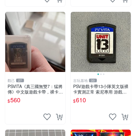
觀己
古玩基地
27
33
PSVITA《真三國無雙7：猛將
PSV遊戲卡帶13小隊英文版裸
傳》中文版遊戲卡帶，裸卡未
卡實測正常 索尼專用 游戲硬
包裝，成色佳，功能良好，專
體原廠卡帶 13小隊 psv 卡帶
560
610
$
$
機兼容，即發，嚴選，適合收
嚴選
藏 無包 軟硬體 正常