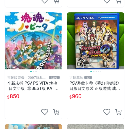
電玩販賣機（2097玩具公
古玩基地
7206
33
仔舖
全新未拆 PSV PS VITA 塊魂
PSV遊戲卡帶《夢幻俱樂部》
-日文亞版- 非BEST版 KATA
日版日文原裝 正版遊戲 成色
MARI
如圖實況保真 PSV遊戲 日版
850
960
$
$
PS 測試無誤 美品保證