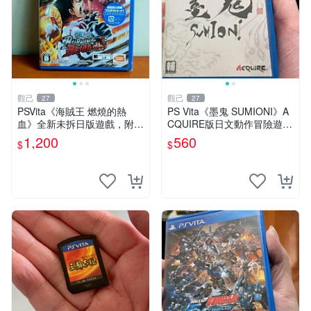
觀己
觀己
27
27
PSVita《海賊王 燃燒的熱
PS Vita《墨鬼 SUMIONI》A
血》全新未拆日版遊戲，附原
CQUIRE版日文動作冒險遊戲
盒保全新收藏 海賊王 PSVita
支持觸控 國內發貨 同城享優
1,200
560
$
$
日版 游戲機
惠 中文日文對譯 好成色卡帶
盒 此機適合 PSV玩家