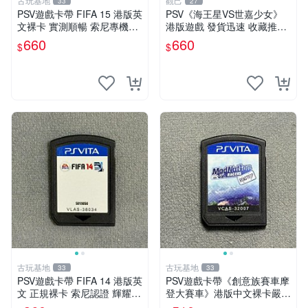
古玩基地
觀己
33
27
PSV遊戲卡帶 FIFA 15 港版英
PSV《海王星VS世嘉少女》
文裸卡 實測順暢 索尼專機適
港版遊戲 發貨迅速 收藏推薦
用 只此一家 不退不換 買2送
游戲盒 光碟 完整 海王星 世
660
660
$
$
優惠 psv fifa 15 港版 卡帶
嘉少女 港版 海王星 世嘉少女
港版游戲 PSV 港版 海王星
古玩基地
古玩基地
33
33
PSV遊戲卡帶 FIFA 14 港版英
PSV遊戲卡帶《創意族賽車摩
文 正規裸卡 索尼認證 輝耀推
登大賽車》港版中文裸卡嚴選
薦 只限原機運行 多購享折 上
推薦，實測無誤跑順暢行。僅