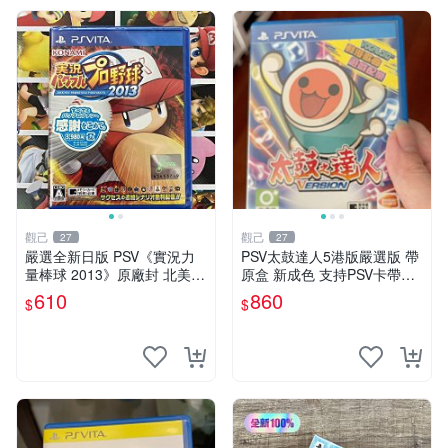
觀己
觀己
27
27
嚴選全新日版 PSV《實況力
PSV太鼓達人5港版嚴選版 帶
量棒球 2013》原廠封 北美未
原盒 新成色 支持PSV卡帶無
開箱 實況 力量 棒球
損讀取 中文遊戲 VOCALOID
610
860
$
$
曲目豐富 玩法多樣 太鼓達人
PSV 港版 5代 電腦