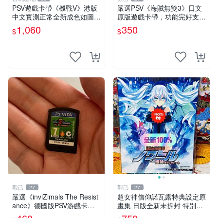
PSV遊戲卡帶《機戰V》港版
嚴選PSV《海賊無雙3》日文
中文實測正常全新成色如圖拍
原版遊戲卡帶，功能完好支持
前確認 psv 港版 中文版
主機 海賊無雙3 卡帶 PSV 主
1,060
350
$
$
機 遊戲卡帶
觀己
觀己
27
27
嚴選《inviZimals The Resist
超女神信仰諾瓦露特典設定原
ance》德國版PSV游戲卡
畫集 日版全新未拆封 特別推
帶，12歲以上推薦，卡帶狀
薦 收藏必備 PSV 游戲 發售限