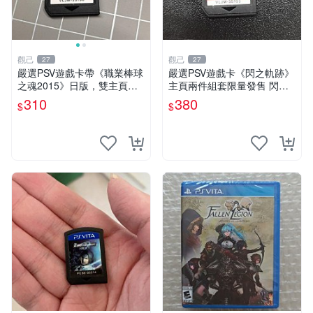
觀己
觀己
27
27
嚴選PSV遊戲卡帶《職業棒球
嚴選PSV遊戲卡《閃之軌跡》
之魂2015》日版，雙主頁遊
主頁兩件組套限量發售 閃之
戲任選 職業棒球之魂 PSV 維
軌跡 PSV 游戲卡
310
380
$
$
修 游戲卡帶 2015