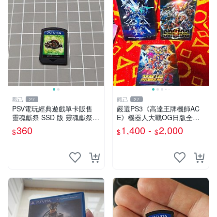
觀己
觀己
27
27
PSV電玩經典遊戲單卡販售
嚴選PS3《高達王牌機師AC
靈魂獻祭 SSD 版 靈魂獻祭 P
E》機器人大戰OG日版全新
SV 卡帶 二手原裝日本版本裸
未開封，附小冊子實拍圖 機
360
1,400 -
2,000
$
$
$
卡 適合 PSV 主機的靈魂獻祭
器人大戰 ACE OG 上左 上右
SSD版日版裸卡 靈魂獻祭
下 關鍵詞：機器人、高達、
大戰