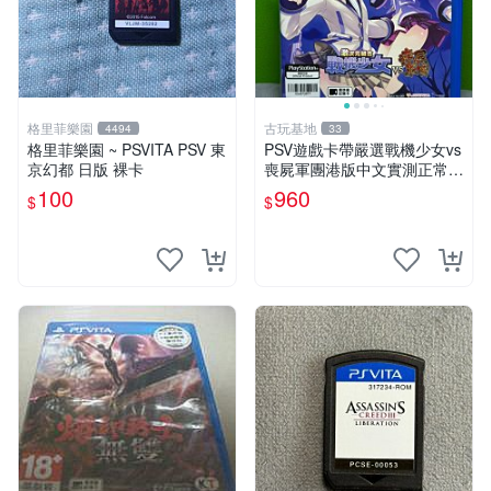
格里菲樂園
古玩基地
4494
33
格里菲樂園 ~ PSVITA PSV 東
PSV遊戲卡帶嚴選戰機少女vs
京幻都 日版 裸卡
喪屍軍團港版中文實測正常運
行即發 戰機少女 傳說 再戰
100
960
$
$