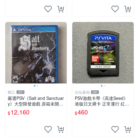
皇97 Vita 大型全新未
觀己
古玩基地
27
33
嚴選PSV《Salt and Sanctuar
PSV遊戲卡帶《高達Seed》
y》大型限發遊戲 原箱未開
港版日文裸卡 正常運行 紅色
適合收藏 Salt and Sanctuary
版本 二手嚴選 psv 高達 游戲
12,160
460
$
$
PSV 游戲 新品 盒裝
卡帶