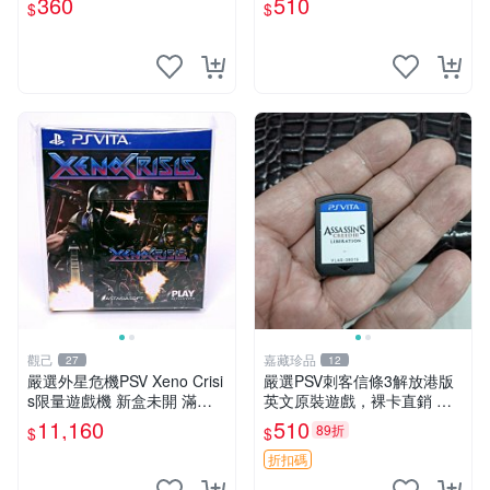
360
510
$
$
百張可惠 FIFA 14 PSV 港文
限Sony PSP機器使用，其他
卡帶 唯一平
平臺無法運作。新單次購2張
起第2張優惠
觀己
嘉藏珍品
27
12
嚴選外星危機PSV Xeno Crisi
嚴選PSV刺客信條3解放港版
s限量遊戲機 新盒未開 滿意
英文原裝遊戲，裸卡直銷 刺
保證 Xeno Crisis PSV 限量版
客信條3 游戲 港版游戲
11,160
510
89折
$
$
電玩新機 測試合格品
折扣碼