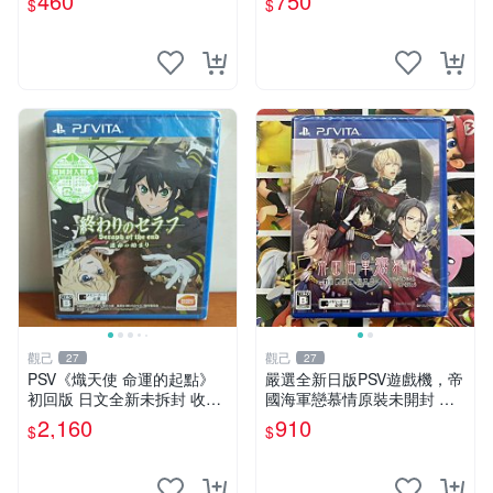
460
750
$
$
態優良，無顯著損傷，實測性
定 原創漫畫 限量版 PSV 游戲
能出色，適合收藏與贈送
超女神信仰諾瓦露 原畫集 日
觀己
觀己
27
27
PSV《熾天使 命運的起點》
嚴選全新日版PSV遊戲機，帝
初回版 日文全新未拆封 收藏
國海軍戀慕情原裝未開封 電
推薦 系列補完 PSV《熾天使
玩 主題 測試
2,160
910
$
$
命運的起點》初回日文盒齊
全套收藏適合 PSV《熾天使
命運的起