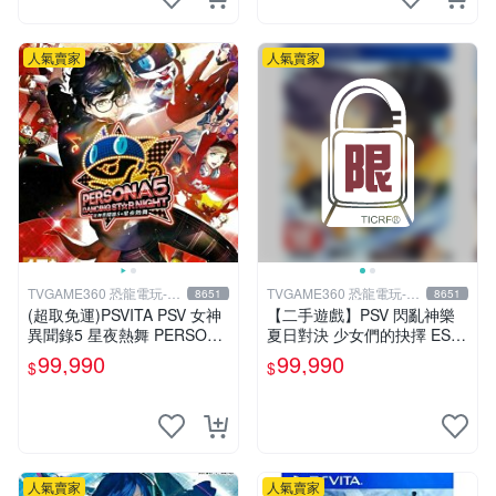
人氣賣家
人氣賣家
TVGAME360 恐龍電玩-台
TVGAME360 恐龍電玩-台
8651
8651
中店
中店
(超取免運)PSVITA PSV 女神
【二手遊戲】PSV 閃亂神樂
異聞錄5 星夜熱舞 PERSONA
夏日對決 少女們的抉擇 ESTI
5 DANCING P5D 中文版 台
VAL VERSUS 中文版【台中
99,990
99,990
$
$
中恐龍
恐龍電玩】
人氣賣家
人氣賣家