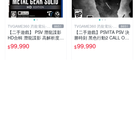
TVGAME360 恐龍電玩-台
TVGAME360 恐龍電玩-台
8651
8651
中店
中店
【二手遊戲】 PSV 潛龍諜影
【二手遊戲】PSVITA PSV 決
HD合輯 潛龍諜影 高解析度版
勝時刻 黑色行動2 CALL OF
(MGS 2+3 HD) 日文版 【台
DUTY BLACK OPS II 2 COD
99,990
99,990
$
$
中恐龍電玩】
英文版 台中
人氣賣家
人氣賣家