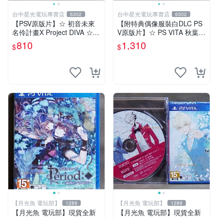
台中星光電玩專賣店
台中星光電玩專賣店
6302
6302
【PSV原版片】☆ 初音未來
【附特典偶像服裝白DLC PS
名伶計畫X Project DIVA ☆中
V原版片】☆ PS VITA 秋葉原
文版全新品【台中星光電玩】
妄想物語 秋葉潮物語 ☆中文
810
1,310
$
$
版全新品【台中星光電玩】
【月光魚 電玩部】
【月光魚 電玩部】
1289
1289
【月光魚 電玩部】現貨全新
【月光魚 電玩部】現貨全新