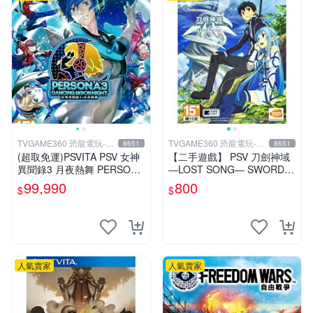
TVGAME360 恐龍電玩-台
TVGAME360 恐龍電玩-台
8651
8651
中店
中店
(超取免運)PSVITA PSV 女神
【二手遊戲】 PSV 刀劍神域
異聞錄3 月夜熱舞 PERSONA
―LOST SONG― SWORD A
3 DANCING P3D 中文版 台
RT ONLINE 中文版【台中恐
99,990
800
$
$
中恐龍
龍電玩】
人氣賣家
人氣賣家