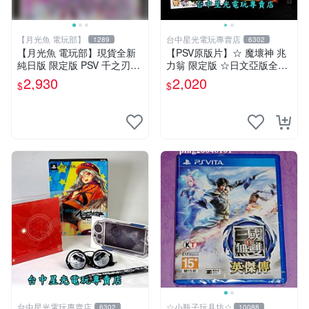
【月光魚 電玩部】
台中星光電玩專賣店
1289
6302
【月光魚 電玩部】現貨全新
【PSV原版片】☆ 魔壞神 兆
純日版 限定版 PSV 千之刃
力翁 限定版 ☆日文亞版全新
濤、桃花染之皇姬 初回限定
品【含美術集】台中星光電玩
2,930
2,020
$
$
版 純日版
台中星光電玩專賣店
☆小瓶子玩具坊☆
6302
10088