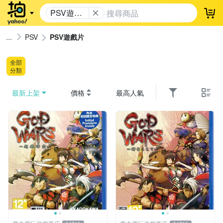
PSV遊戲
登
片
PSV
PSV遊戲片
全部
分類
最新上架
價格
最高人氣