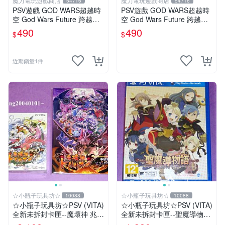
魔力電玩遊戲商店
魔力電玩遊戲商店
54716
54716
PSV遊戲 GOD WARS超越時
PSV遊戲 GOD WARS超越時
空 God Wars Future 跨越時
空 God Wars Future 跨越時
空 中文亞版【板橋魔力】
空 日文日版【板橋魔力】
490
490
$
$
近期銷量1件
☆小瓶子玩具坊☆
☆小瓶子玩具坊☆
10088
10088
☆小瓶子玩具坊☆PSV (VITA)
☆小瓶子玩具坊☆PSV (VITA)
全新未拆封卡匣--魔壞神 兆力
全新未拆封卡匣--聖魔導物語
翁 限定版 (亞版日文版)+特
(日版)