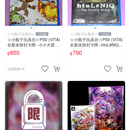
☆小瓶子玩具坊☆
☆小瓶子玩具坊☆
10088
10088
☆小瓶子玩具坊☆PSV (VITA)
☆小瓶子玩具坊☆PSV (VITA)
全新未拆封卡匣--小小大星球
全新未拆封卡匣--htoL#NiQ
PS Vita 漫威超級英雄版 中文
螢火蟲日記
650
790
$
$
版
近期銷量1件