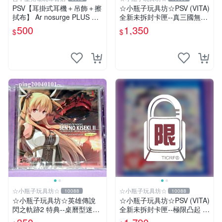
PSV【耳掛式耳機＋吊飾＋擦
☆小瓶子玩具坊☆PSV (VITA)
拭布】 Ar nosurge PLUS 獻
全新未拆封卡匣--真三國無雙
給誕生之星的祈禱詩 【限定
英傑傳 中文版
500
1,350
$
$
特典升級包】台中星光電玩
☆小瓶子玩具坊☆
☆小瓶子玩具坊☆
10088
10088
☆小瓶子玩具坊☆英雄傳說
☆小瓶子玩具坊☆PSV (VITA)
閃之軌跡2 特典--桌曆型迷你
全新未拆封卡匣--極限凸起 萌
原聲帶--"亞莉莎 Alisa"封面
萌水晶 (日版)