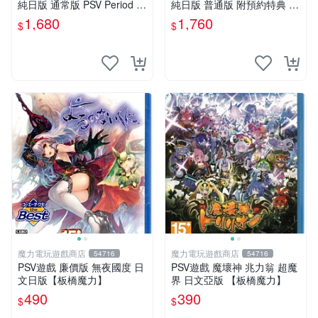
純日版 通常版 PSV Period ～
純日版 普通版 附預約特典 P
鳥籠之阿瑪迪斯～ 普通版 純
SV 東京山手 BOYS for V MAI
1,680
1,760
$
$
日版
N DISC
魔力電玩遊戲商店
魔力電玩遊戲商店
54716
54716
PSV遊戲 廉價版 無夜國度 日
PSV遊戲 魔壞神 兆力翁 超魔
文日版【板橋魔力】
界 日文亞版 【板橋魔力】
490
390
$
$