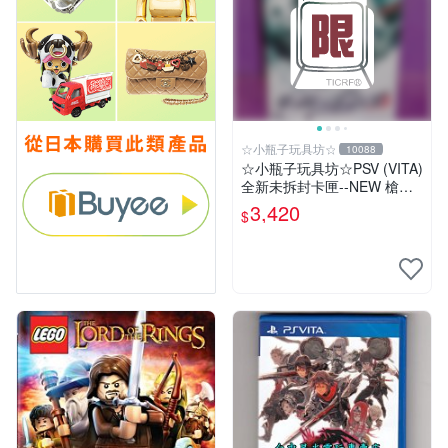
☆小瓶子玩具坊☆
10088
☆小瓶子玩具坊☆PSV (VITA)
全新未拆封卡匣--NEW 槍彈
辯駁 V3 大家的自相殘殺新學
3,420
$
期 限定版 (日版)