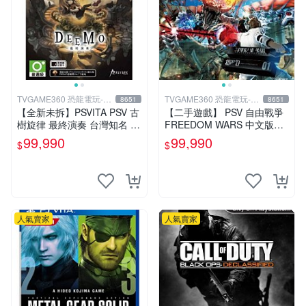
TVGAME360 恐龍電玩-台
TVGAME360 恐龍電玩-台
8651
8651
中店
中店
【全新未拆】PSVITA PSV 古
【二手遊戲】 PSV 自由戰爭
樹旋律 最終演奏 台灣知名 音
FREEDOM WARS 中文版
樂節奏遊戲 DEEMO REBOR
【台中恐龍電玩】
99,990
99,990
$
$
N 中文版 台中
人氣賣家
人氣賣家