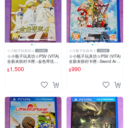
☆小瓶子玩具坊☆
☆小瓶子玩具坊☆
10088
10088
☆小瓶子玩具坊☆PSV (VITA)
☆小瓶子玩具坊☆PSV (VITA)
全新未拆封卡匣--金色琴弦4
全新未拆封卡匣--Sword Art
首批限定版 (中文版)
Online 刀劍神域 虛空斷章
1,500
990
$
$
(亞日版)