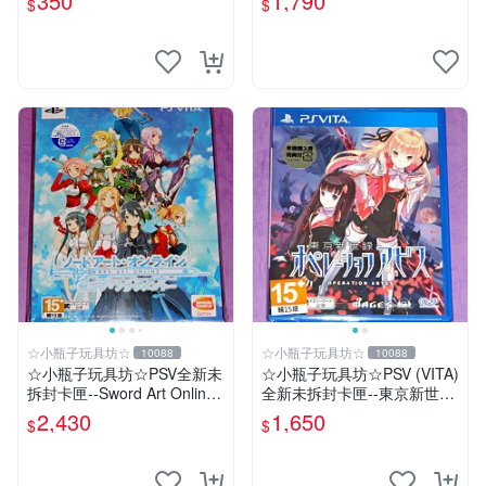
350
1,790
$
$
(無遊戲卡匣唷)
☆小瓶子玩具坊☆
☆小瓶子玩具坊☆
10088
10088
☆小瓶子玩具坊☆PSV全新未
☆小瓶子玩具坊☆PSV (VITA)
拆封卡匣--Sword Art Online
全新未拆封卡匣--東京新世錄
刀劍神域 虛空斷章 限定版
深淵行動 (日版)
2,430
1,650
$
$
(日版)