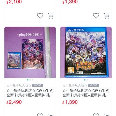
2,100
1,390
$
$
典--美術集
☆小瓶子玩具坊☆
☆小瓶子玩具坊☆
10088
10088
☆小瓶子玩具坊☆PSV (VITA)
☆小瓶子玩具坊☆PSV (VITA)
全新未拆封卡匣--魔壞神 兆力
全新未拆封卡匣--魔壞神 兆力
翁 Trader 店舖特典通常版
翁 (亞版日文版)
2,490
1,390
$
$
+特典--美術集