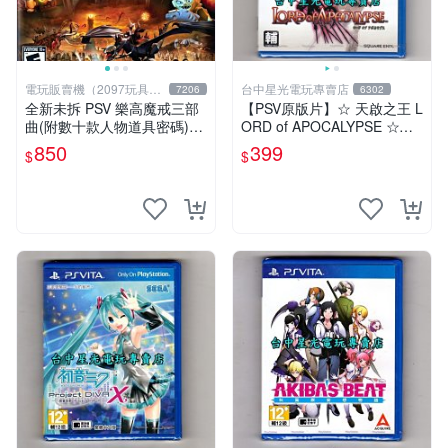
電玩販賣機（2097玩具公
台中星光電玩專賣店
7206
6302
仔舖
全新未拆 PSV 樂高魔戒三部
【PSV原版片】☆ 天啟之王 L
曲(附數十款人物道具密碼)Le
ORD of APOCALYPSE ☆日
go The Lord of the Rings-英
文亞版全新品【台中星光電
850
399
$
$
文美版-
玩】