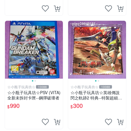
☆小瓶子玩具坊☆
☆小瓶子玩具坊☆
10088
10088
☆小瓶子玩具坊☆PSV (VITA)
☆小瓶子玩具坊☆英雄傳說
全新未拆封卡匣--鋼彈破壞者
閃之軌跡2 特典--特製超細纖
維掛布 (無遊戲卡匣唷)
990
300
$
$