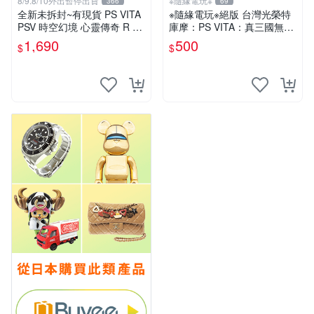
8/9.8/10外出暫停出貨
※隨緣電玩※
366
69
全新未拆封~有現貨 PS VITA
※隨緣電玩※絕版 台灣光榮特
PSV 時空幻境 心靈傳奇 R 亞
庫摩：PS VITA：真三國無雙
洲日文版 亞日版 輔12級 TO
英傑傳《一盒裝》中文版㊣正
1,690
500
$
$
HR
版㊣全新品