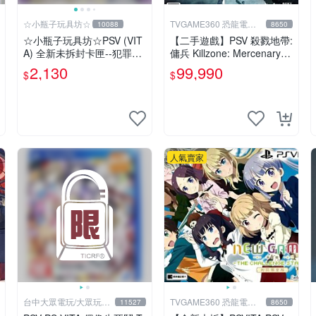
☆小瓶子玩具坊☆
TVGAME360 恐龍電玩-
10088
8650
台中店
☆小瓶子玩具坊☆PSV (VIT
【二手遊戲】PSV 殺戮地帶:
A) 全新未拆封卡匣--犯罪少
傭兵 Killzone: Mercenary
女2《Criminal Girls 2》限
中文版【台中恐龍電玩】
2,130
99,990
$
$
定版
人氣賣家
台中大眾電玩/大眾玩具
TVGAME360 恐龍電玩-
11527
8650
店
台中店