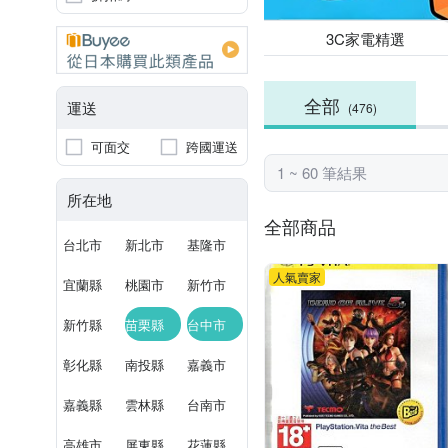
3C家電精選
全部
運送
(476)
可面交
跨國運送
1 ~ 60 筆結果
所在地
全部商品
台北市
新北市
基隆市
人氣賣家
宜蘭縣
桃園市
新竹市
新竹縣
苗栗縣
台中市
彰化縣
南投縣
嘉義市
嘉義縣
雲林縣
台南市
高雄市
屏東縣
花蓮縣