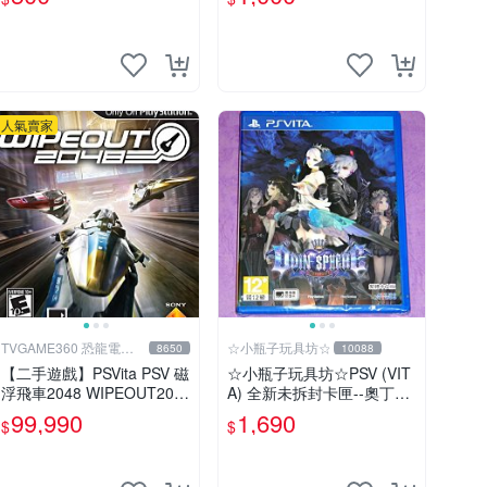
文版全新品【台中星光電
電玩】
玩】
人氣賣家
TVGAME360 恐龍電玩-
☆小瓶子玩具坊☆
8650
10088
台中店
【二手遊戲】PSVita PSV 磁
☆小瓶子玩具坊☆PSV (VIT
浮飛車2048 WIPEOUT204
A) 全新未拆封卡匣--奧丁領
8 英文亞版【台中恐龍電
域 里普特拉西爾 中文版
99,990
1,690
$
$
玩】