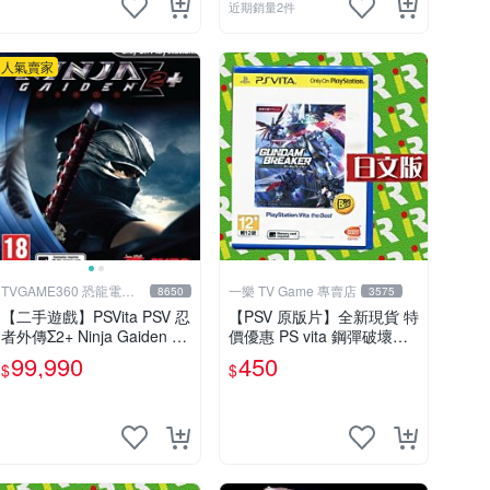
近期銷量2件
人氣賣家
TVGAME360 恐龍電玩-
一樂 TV Game 專賣店
8650
3575
台中店
【二手遊戲】PSVita PSV 忍
【PSV 原版片】全新現貨 特
者外傳Σ2+ Ninja Gaiden Σ2
價優惠 PS vita 鋼彈破壞者
PLUS 中文版【台中恐龍電
鋼彈創壞者 亞日版 BEST 可
99,990
450
$
$
玩】
繼承至2代【一樂電玩】