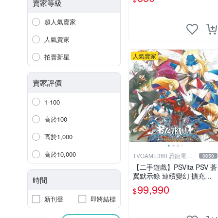
【星光】
賣家等級
超人氣賣家
人氣賣家
人氣賣家
拍賣新星
賣家評價
1-100
高於100
高於1,000
高於10,000
TVGAME360 恐龍電玩-
8650
台中店
【二手遊戲】PSVita PSV 蒼
翼默示錄 連續變幻 擴充版
時間
亞洲日文版【台中恐龍電
99,990
$
玩】
新刊登
即將結標