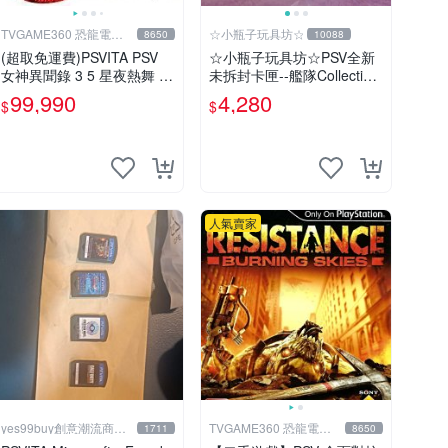
TVGAME360 恐龍電玩-
☆小瓶子玩具坊☆
8650
10088
台中店
(超取免運費)PSVITA PSV
☆小瓶子玩具坊☆PSV全新
女神異聞錄 3 5 星夜熱舞 月
未拆封卡匣--艦隊Collection
夜熱舞 雙重加值包 限定版
改《艦隊收藏 改》限定版
99,990
4,280
$
$
P5D P3D 中文版
(日版) +特典--資料夾
人氣賣家
yes99buy創意潮流商品
TVGAME360 恐龍電玩-
1711
8650
館
台中店