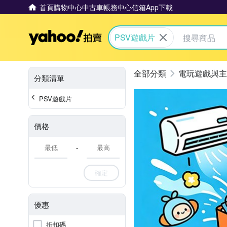
首頁
購物中心
中古車
帳務中心
信箱
App下載
Yahoo拍賣
PSV遊戲片
電玩遊戲與主
分類清單
PSV遊戲片
價格
-
確定
優惠
折扣碼