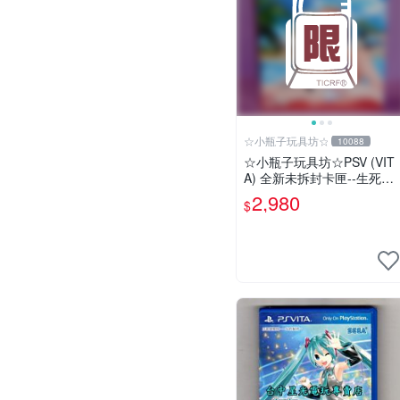
☆小瓶子玩具坊☆
10088
☆小瓶子玩具坊☆PSV (VIT
A) 全新未拆封卡匣--生死格
鬥 沙灘排球3 維納斯 典藏版
2,980
$
(中文版)