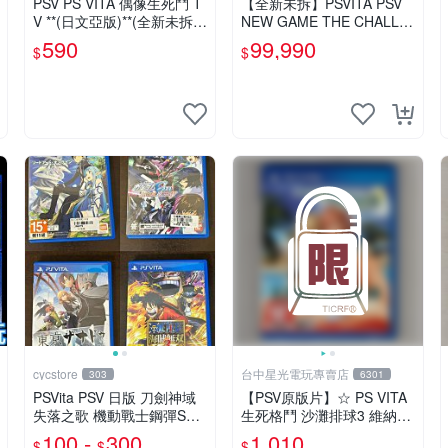
PSV PS VITA 偶像生死鬥 T
【全新未拆】PSVITA PSV
V **(日文亞版)**(全新未拆商
NEW GAME THE CHALLE
品)【台中大眾電玩】
NGE STAGE 限定版 中文版
590
99,990
$
$
台中恐龍電玩
cycstore
台中星光電玩專賣店
303
6301
PSVita PSV 日版 刀劍神域
【PSV原版片】☆ PS VITA
失落之歌 機動戰士鋼彈SEE
生死格鬥 沙灘排球3 維納斯
D 東京幻都 海賊無雙3 經典
☆中文版全新品【含初回封
100 -
300
1,010
$
$
$