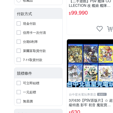
收藏品
【二手遊戲】PSV 艦隊 CO
LLECTION 改 艦娘 艦隊收
藏 KANTAI 日文版【台中恐
99,990
$
付款方式
龍電玩】
現金付款
信用卡一次付清
分期0利率
萊爾富取貨付款
7-11取貨付款
競標條件
可立即結標
一元起標
台中星光電玩專賣店
6301
3片630【PSV原版片】☆ 超
無底價
級特惠 影牢 初音 魔龍寶冠
鍊金工房 ☆中古二手商品
630
$