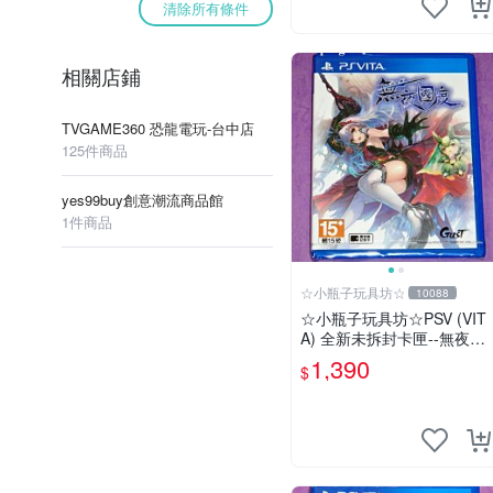
清除所有條件
相關店鋪
TVGAME360 恐龍電玩-台中店
125件商品
yes99buy創意潮流商品館
1件商品
☆小瓶子玩具坊☆
10088
☆小瓶子玩具坊☆PSV (VIT
A) 全新未拆封卡匣--無夜國
度 中文版
1,390
$