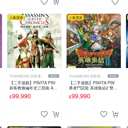
人氣賣家
人氣賣家
TVGAME360 恐龍電玩-
TVGAME360 恐龍電玩-
8650
8650
台中店
台中店
【二手遊戲】PSVITA PSV
【二手遊戲】PSVITA PSV
刺客教條編年史三部曲 ASS
勇者鬥惡龍 英雄集結2 雙子
ASSINS CREED CHRONIC
之王與預言的終焉 中文版 D
99,990
99,990
$
$
LES 中文版
RAGON QUEST 台中