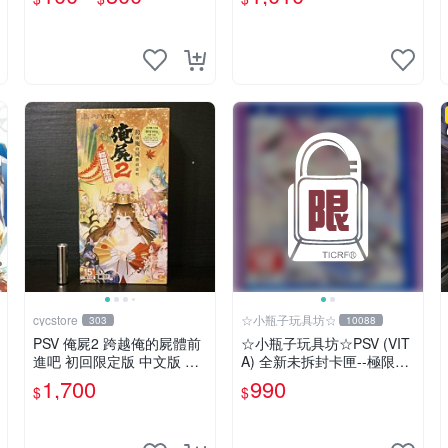
熱血動作 RPG
入特典】台中星光電玩
cycstore
☆小瓶子玩具坊☆
303
10088
PSV 俺屍2 跨越俺的屍體前
☆小瓶子玩具坊☆PSV (VIT
進吧 初回限定版 中文版 全
A) 全新未拆封卡匣--極限凸
新未拆封 X200
記 萌萌編年史
1,700
990
$
$