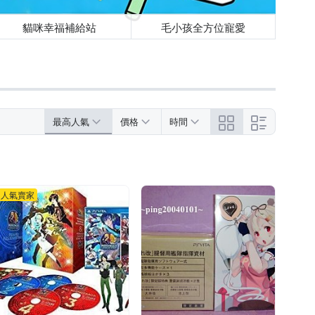
貓咪幸福補給站
毛小孩全方位寵愛
最高人氣
價格
時間
人氣賣家