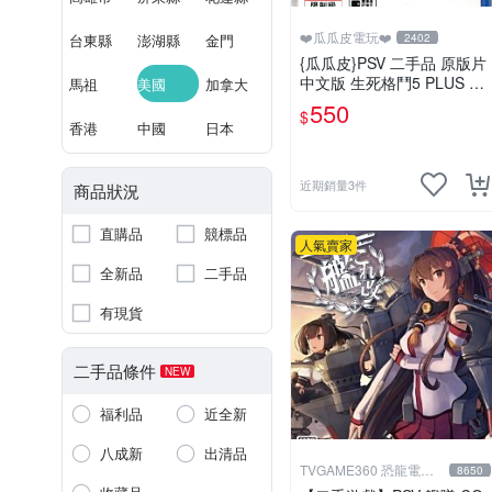
❤️瓜瓜皮電玩❤️
台東縣
澎湖縣
金門
2402
{瓜瓜皮}PSV 二手品 原版片
中文版 生死格鬥5 PLUS De
馬祖
美國
加拿大
ad or Alive 5(遊戲都有回收)
550
$
香港
中國
日本
近期銷量3件
商品狀況
直購品
競標品
人氣賣家
全新品
二手品
有現貨
二手品條件
NEW
福利品
近全新
八成新
出清品
TVGAME360 恐龍電玩-
8650
台中店