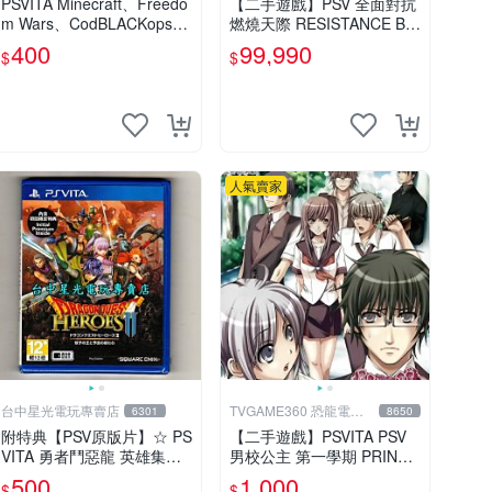
PSVITA Minecraft、Freedo
【二手遊戲】PSV 全面對抗
m Wars、CodBLACKops和
燃燒天際 RESISTANCE BU
fighting climax
RNING SKIES 中文版【台
400
99,990
$
$
中恐龍電玩】
人氣賣家
台中星光電玩專賣店
TVGAME360 恐龍電玩-
6301
8650
台中店
附特典【PSV原版片】☆ PS
【二手遊戲】PSVITA PSV
VITA 勇者鬥惡龍 英雄集結2
男校公主 第一學期 PRINCE
雙子之王與預言的終結 ☆日
SS DAYS 日文版【台中恐龍
500
1,000
$
$