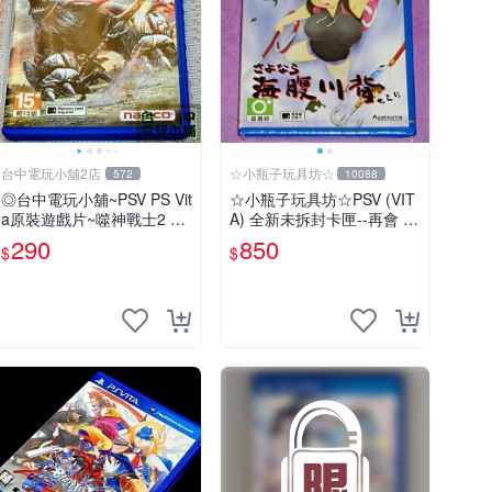
台中電玩小舖2店
☆小瓶子玩具坊☆
572
10088
◎台中電玩小舖~PSV PS Vit
☆小瓶子玩具坊☆PSV (VIT
a原裝遊戲片~噬神戰士2 噬
A) 全新未拆封卡匣--再會 海
神者2 ~290
腹川背 閃
290
850
$
$