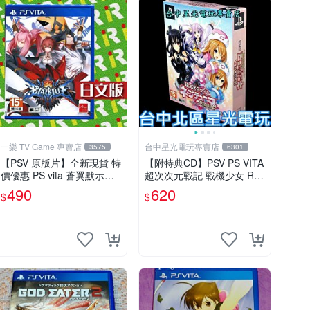
一樂 TV Game 專賣店
台中星光電玩專賣店
3575
6301
【PSV 原版片】全新現貨 特
【附特典CD】PSV PS VITA
價優惠 PS vita 蒼翼默示錄
超次次元戰記 戰機少女 Re;
時間幻象 BBCP 亞日版 日
Birth2 限定版 日文亞版全新
490
620
$
$
文版【台中一樂電玩】
品【台中星光電玩】