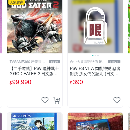
人氣賣家
TVGAME360 恐龍電玩-
台中大眾電玩/大眾玩具
8650
11527
台中店
店
【二手遊戲】PSV 噬神戰士
PSV PS VITA 閃亂神樂 忍者
2 GOD EATER 2 日文版
對決 少女們的証明 (日文亞
【台中恐龍電玩】
版)**(二手商品)【台中大眾
99,990
390
$
$
電玩】