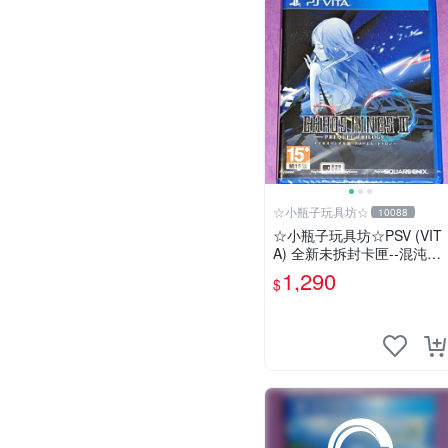
☆小瓶子玩具坊☆
10088
☆小瓶子玩具坊☆PSV (VIT
A) 全新未拆封卡匣--混沌之
環3 前傳三部曲
1,290
$