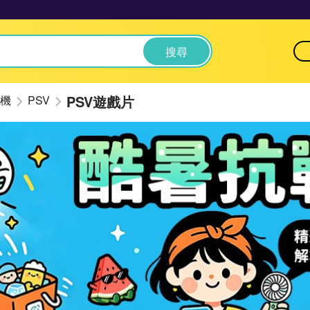
搜尋
PSV遊戲片
機
PSV