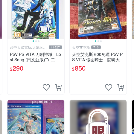
台中大眾電玩/大眾玩具
天空艾克斯
11527
710
店
PSV PS VITA 刀劍神域 - Lo
天空艾克斯 600免運 PSV P
st Song (日文亞版)**( 二手
S VITA 假面騎士：鬪騎大戰
商品)【台中大眾電玩】
創生 普通版 純日版
290
850
$
$