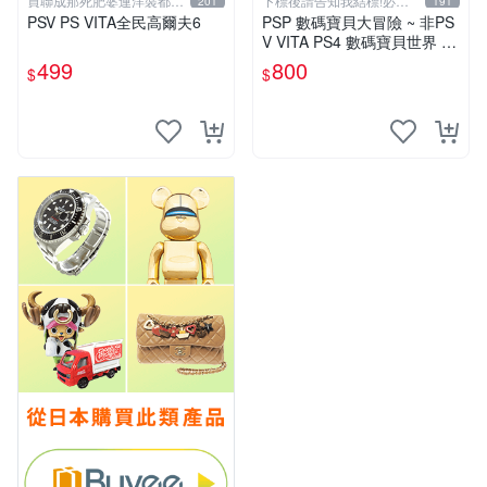
買聯成那死肥婆連洋裝都要
下標後請告知我結標!必看
201
191
穿XL號
關於我
PSV PS VITA全民高爾夫6
PSP 數碼寶貝大冒險 ~ 非PS
V VITA PS4 數碼寶貝世界 N
ext Order 新秩序 網路偵探
499
800
$
$
中文版