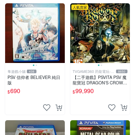
人氣賣家
隼遊戲小舖
TVGAME360 恐龍電玩-台
438
8650
中店
PSV 信仰者 BELIEVER 純日
【二手遊戲】PSVITA PSV 魔
版
龍寶冠 DRAGON'S CROWN
中文版【台中恐龍電玩】
690
99,990
$
$