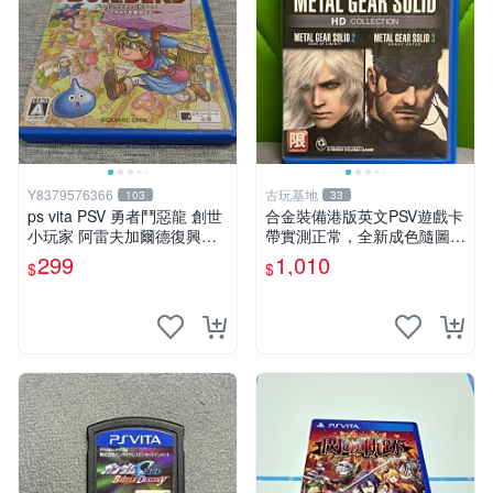
Y8379576366
古玩基地
103
33
ps vita PSV 勇者鬥惡龍 創世
合金裝備港版英文PSV遊戲卡
小玩家 阿雷夫加爾德復興記
帶實測正常，全新成色隨圖確
純日版 （編號15）
認，嚴選 giochi 光盞 游戲
299
1,010
$
$