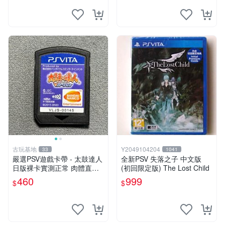
跡，實物圖可查，歡迎細心評
估。古董級遊戲限量收
古玩基地
Y2049104204
33
1041
嚴選PSV遊戲卡帶 - 太鼓達人
全新PSV 失落之子 中文版
日版裸卡實測正常 肉體直銷
(初回限定版) The Lost Child
Sony官方認證 太鼓達人 PSV
460
999
$
$
日版裸卡 測試無誤 PSV機專
屬遊戲 即時下載享優惠