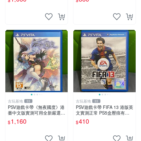
$
$
psv 港版 魔界戰記3
音樂CD 萬億魔壞神 PSV 游g
ame 卡帶 音樂CD 使用
古玩基地
古玩基地
33
33
PSV遊戲卡帶《無夜國度》港
PSV遊戲卡帶 FIFA 13 港版英
臺中文版實測可用全新嚴選成
文實測正常 PS5盒壓痕有圖
色如圖可放心購買 無夜國度
可驗收 FIFA 13 PSV 港版 游
1,160
410
$
$
PSV 港臺中文 游戲卡帶
玩無問題 PSV FIFA 13 港版
英文