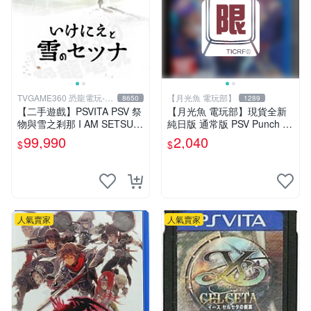
TVGAME360 恐龍電玩-台
【月光魚 電玩部】
8650
1289
中店
【二手遊戲】PSVITA PSV 祭
【月光魚 電玩部】現貨全新
物與雪之剎那 I AM SETSUN
純日版 通常版 PSV Punch Li
日文版【台中恐龍電玩】
ne 胖次衝擊 胖次保衛陣線 普
99,990
2,040
$
$
通版 純日版
人氣賣家
人氣賣家