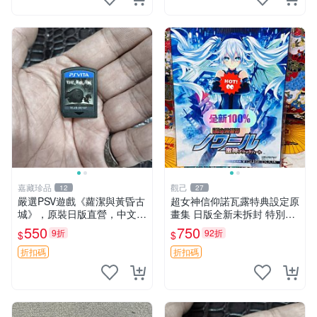
嘉藏珍品
觀己
12
27
嚴選PSV遊戲《蘿潔與黃昏古
超女神信仰諾瓦露特典設定原
城》，原裝日版直營，中文簡
畫集 日版全新未拆封 特別推
體字顯示 蘿潔 黃昏 古城
薦 收藏必備 PSV 游戲 發售限
550
750
9折
92折
$
$
定 原創漫畫 限量版 PSV 游戲
超女神信仰諾瓦露 原畫集 日
折扣碼
折扣碼