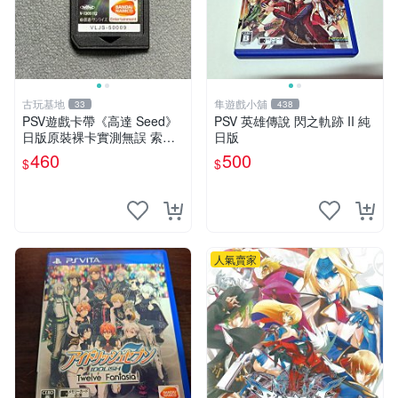
古玩基地
隼遊戲小舖
33
438
PSV遊戲卡帶《高達 Seed》
PSV 英雄傳說 閃之軌跡 II 純
日版原裝裸卡實測無誤 索尼
日版
專機獨享嚴選推薦 psv 高達
460
500
$
$
無誤卡帶
人氣賣家