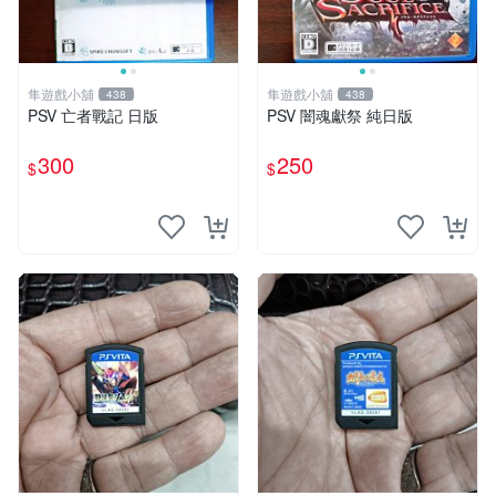
隼遊戲小舖
隼遊戲小舖
438
438
PSV 亡者戰記 日版
PSV 闇魂獻祭 純日版
300
250
$
$