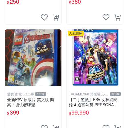
250
360
$
$
如圖確認再拍 仙境傳說 奧德
賽 PSV 港版
人氣賣家
愛寶 家電 3C二手
TVGAME360 恐龍電玩-台
1363
8650
中店
全新PSV 原版片 英文版 樂
【二手遊戲】PSV 女神異聞
高：復仇者聯盟
錄 4 通宵熱舞 PERSONA 4 D
ANCING ALL NIGHT 日文版
399
99,990
$
$
台中恐龍