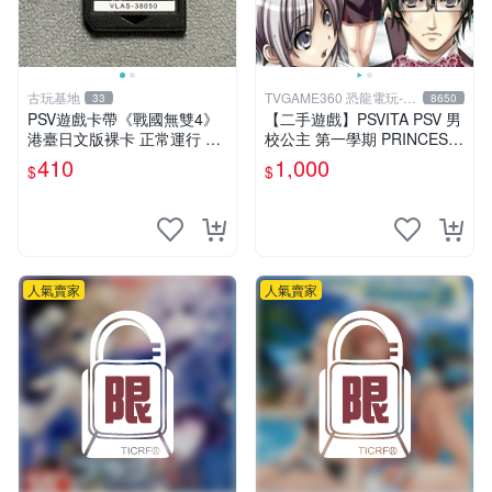
古玩基地
TVGAME360 恐龍電玩-台
33
8650
中店
PSV遊戲卡帶《戰國無雙4》
【二手遊戲】PSVITA PSV 男
港臺日文版裸卡 正常運行 臺
校公主 第一學期 PRINCESS
灣索尼專用 游戲機械玩不了
DAYS 日文版【台中恐龍電
410
1,000
$
$
戰國無雙 4 PSV 港版 卡帶 無
玩】
雙4 PSV卡帶 港臺
人氣賣家
人氣賣家