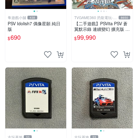
隼遊戲小舖
TVGAME360 恐龍電玩-台
438
8650
中店
PSV Idolish7 偶像星願 純日
【二手遊戲】PSVita PSV 蒼
版
翼默示錄 連續變幻 擴充版 亞
洲日文版【台中恐龍電玩】
690
99,990
$
$
古玩基地
古玩基地
33
33