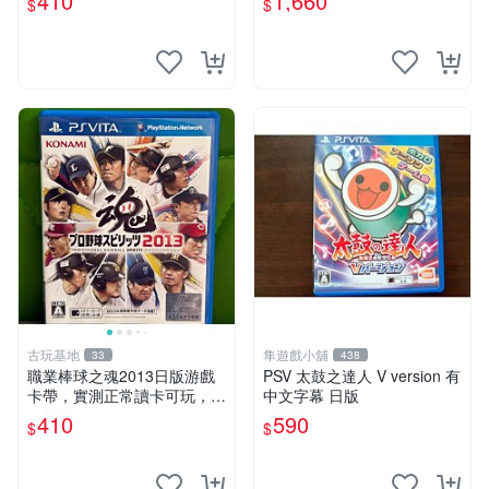
410
1,660
$
$
卡帶 游戲機專用
古玩基地
隼遊戲小舖
33
438
職業棒球之魂2013日版游戲
PSV 太鼓之達人 V version 有
卡帶，實測正常讀卡可玩，少
中文字幕 日版
量包裝壓痕，適合收藏家嚴選
410
590
$
$
職業棒球 2013 日版 游戲卡
帶 收藏