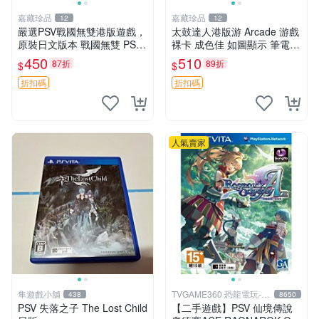
嘉藏珍品
嘉藏珍品
12
12
嚴選PSV戰國無雙港版遊戲，
太鼓達人港版游 Arcade 游戲
原裝日文版本 戰國無雙 PSV
裸卡 成色佳 如圖顯示 筆電
游戲 日版
消娛樂 電玩
450
510
87折
89折
$
$
折扣碼
折扣碼
人氣賣家
隼遊戲小舖
TVGAME360 恐龍電玩-台
438
8650
中店
PSV 失落之子 The Lost Child
【二手遊戲】PSV 仙境傳說