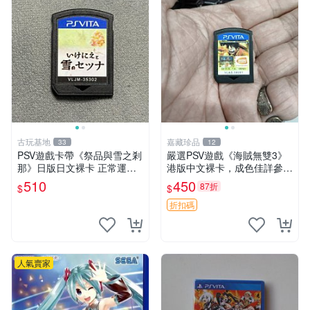
古玩基地
嘉藏珍品
33
12
PSV遊戲卡帶《祭品與雪之剎
嚴選PSV遊戲《海賊無雙3》
那》日版日文裸卡 正常運行
港版中文裸卡，成色佳詳參照
限索尼PSV機器專用 避免誤
照片 製作畫面重制 動作遊戲
510
450
87折
$
$
買 祭品 雪之剎那 PSV
PS3版 動作游戲 無雙系列
折扣碼
人氣賣家