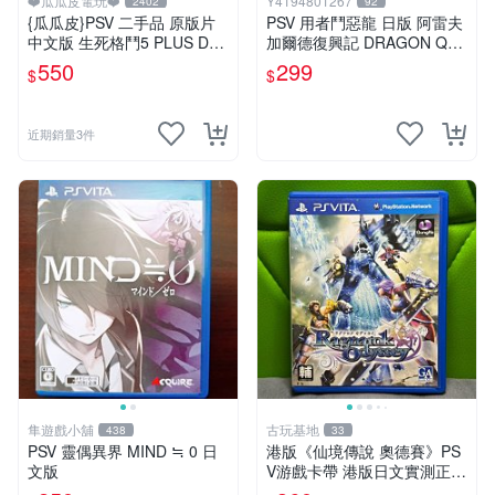
❤️瓜瓜皮電玩❤️
Y4194801267
2402
92
{瓜瓜皮}PSV 二手品 原版片
PSV 用者鬥惡龍 日版 阿雷夫
中文版 生死格鬥5 PLUS Dea
加爾德復興記 DRAGON QU
d or Alive 5(遊戲都有回收)
ES
550
299
$
$
近期銷量3件
隼遊戲小舖
古玩基地
438
33
PSV 靈偶異界 MIND ≒ 0 日
港版《仙境傳說 奧德賽》PS
文版
V游戲卡帶 港版日文實測正常
玩 盒子有輕微歲月痕跡 成色