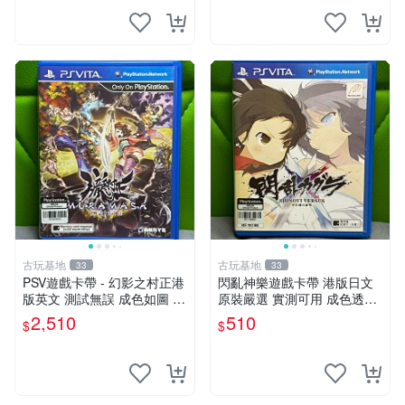
古玩基地
古玩基地
33
33
PSV遊戲卡帶 - 幻影之村正港
閃亂神樂遊戲卡帶 港版日文
版英文 測試無誤 成色如圖 唯
原裝嚴選 實測可用 成色透明
美收藏推薦 幻影之村 正版PS
保証 正常玩耍無問題 閃亂神
2,510
510
$
$
V 港版卡帶 成色保證 村正 港
樂 港版 日文 卡帶 港行
版 PSV 港版游戲