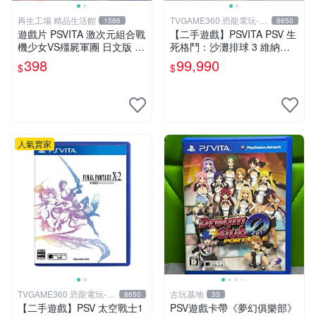
再生工場 精品生活館
TVGAME360 恐龍電玩-台
1566
8650
中店
遊戲片 PSVITA 激次元組合戰
【二手遊戲】PSVITA PSV 生
機少女VS殭屍軍團 日文版 再
死格鬥：沙灘排球 3 維納斯
生工場 01
中文版【台中恐龍電玩】
398
99,990
$
$
人氣賣家
TVGAME360 恐龍電玩-台
古玩基地
8650
33
中店
【二手遊戲】PSV 太空戰士1
PSV遊戲卡帶《夢幻俱樂部》