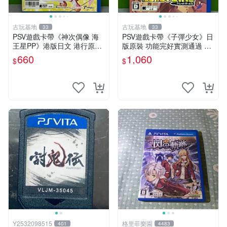
古玩基地
古玩基地
33
33
PSV遊戲卡帶《神次偶像 海
PSV遊戲卡帶《子彈少女》日
王星PP》港版日文 港行原裝
版原裝 功能完好實測通過 正
正規運作 成色如圖 確認再拍
品保證 成色如圖請君自定 子
660
1,060
$
$
神次偶像 PSV 港版 日文 港行
彈少女 PSV 日版 游戲卡帶 新
手推薦 可收藏 測試正常 卡帶
本
Y2532098515
格里菲樂園
401
4483