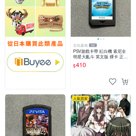
古玩基地
33
PSV遊戲卡帶 紅白機 索尼全
明星大亂斗 英文版 裸卡 正常
運行 限索尼PSV機器 全明星
410
$
大亂斗 PSV 卡帶 智能機器限
定
人氣賣家