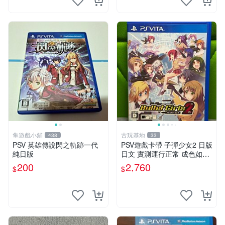
隼遊戲小舖
古玩基地
438
33
PSV 英雄傳說閃之軌跡一代
PSV遊戲卡帶 子彈少女2 日版
純日版
日文 實測運行正常 成色如圖
售時不退 子彈少女 PSV 游戲
200
2,760
$
$