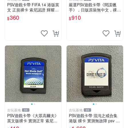
PSV遊戲卡帶 FIFA 14 港版英
嚴選PSV遊戲卡帶《間諜獵
文 正規裸卡 索尼認證 輝耀推
手》，日版原裝無中文，裸卡
薦 只限原機運行 多購享折 上
狀態保真，金手指微瑕，實測
360
910
$
$
百張可惠 FIFA 14 PSV 港文
完美兼容。限量收藏推薦！ p
卡帶 唯一平
sv游戲 卡帶 間諜獵手
古玩基地
古玩基地
33
33
PSV遊戲卡帶《大眾高爾夫》
PSV遊戲卡帶 混沌之戒合集
英文版裸卡 實測正常 索尼PS
港版 裸卡 實測無故障 psv 測
V獨家適用 大眾高爾夫 PSV
試正常 港版合集