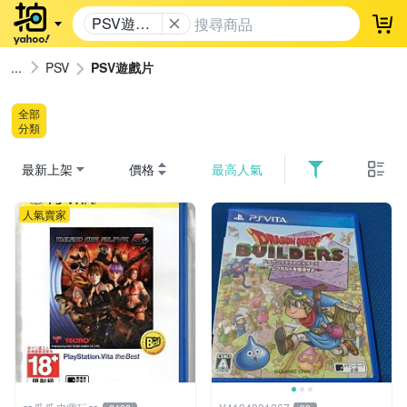
PSV遊戲
登
片
PSV
PSV遊戲片
全部
分類
最新上架
價格
最高人氣
人氣賣家