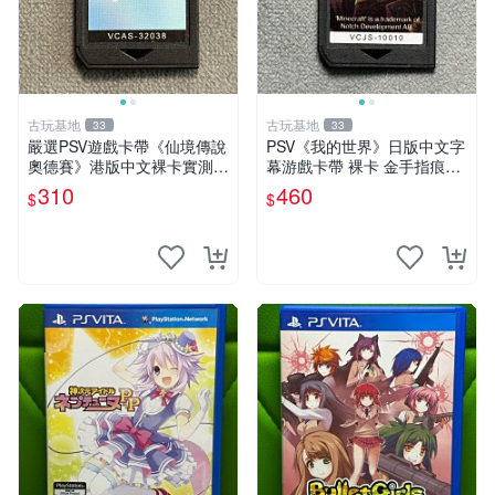
古玩基地
古玩基地
33
33
嚴選PSV遊戲卡帶《仙境傳說
PSV《我的世界》日版中文字
奧德賽》港版中文裸卡實測無
幕游戲卡帶 裸卡 金手指痕跡
誤索尼專用 仙境傳說 PSV 港
實測正常 索尼專用 卡帶遊戲
310
460
$
$
版 中文
我的世界 PSV 日文 中文字幕
買一送一