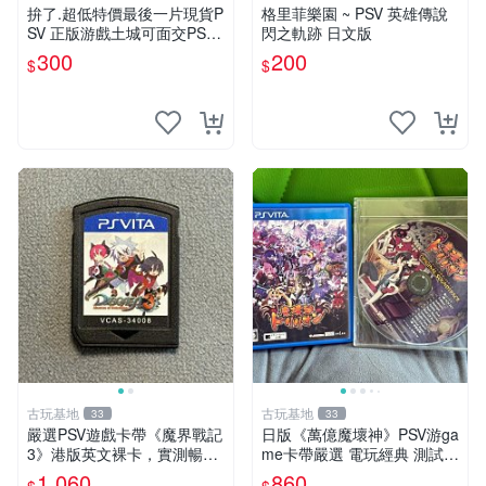
拚了.超低特價最後一片現貨P
格里菲樂園 ~ PSV 英雄傳說
SV 正版游戲土城可面交PS VI
閃之軌跡 日文版
TA 討鬼傳 【9成新】✪裸片
300
200
$
$
二手九成新~
古玩基地
古玩基地
33
33
嚴選PSV遊戲卡帶《魔界戰記
日版《萬億魔壞神》PSV游ga
3》港版英文裸卡，實測暢玩
me卡帶嚴選 電玩經典 測試正
無障礙，限索尼PSV機器運行
常 完整遊戲內容 附贈未拆封
1,060
860