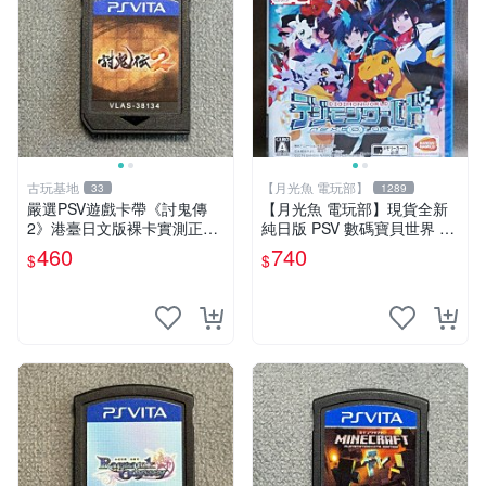
古玩基地
【月光魚 電玩部】
33
1289
嚴選PSV遊戲卡帶《討鬼傳
【月光魚 電玩部】現貨全新
2》港臺日文版裸卡實測正常
純日版 PSV 數碼寶貝世界 ne
全新套裝，只限PSV機玩 討
xt 0rder 日版日文
460
740
$
$
鬼傳2 PSV 港臺 日文 裸卡