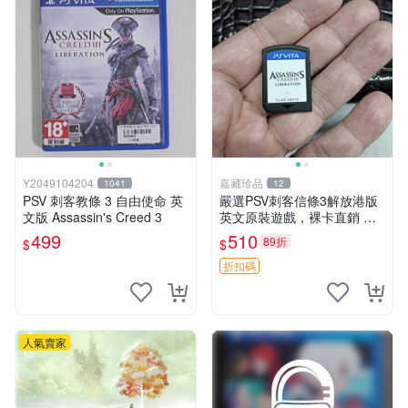
Y2049104204
嘉藏珍品
1041
12
PSV 刺客教條 3 自由使命 英
嚴選PSV刺客信條3解放港版
文版 Assassin's Creed 3
英文原裝遊戲，裸卡直銷 刺
客信條3 游戲 港版游戲
499
510
89折
$
$
折扣碼
人氣賣家