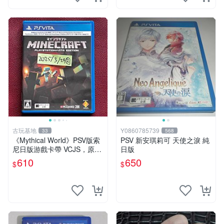
古玩基地
Y0860785739
33
568
《Mythical World》PSV版索
PSV 新安琪莉可 天使之淚 純
尼日版游戲卡帶 VCJS，原裝
日版
進口帶全盒說明書，支持主機
610
650
$
$
運行。Mythical World PSV
游戲 卡