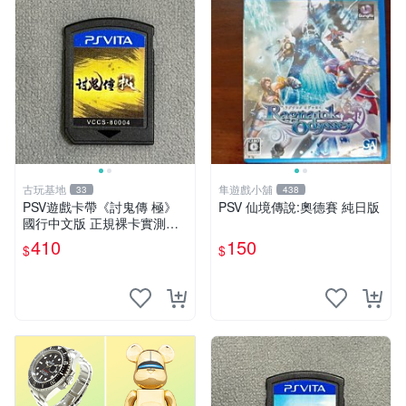
古玩基地
隼遊戲小舖
33
438
PSV遊戲卡帶《討鬼傳 極》
PSV 仙境傳說:奧德賽 純日版
國行中文版 正規裸卡實測無
誤 索尼官方認證 減價促銷 訂
410
150
$
$
購越早越劃算 討鬼傳 極 PSV
國行