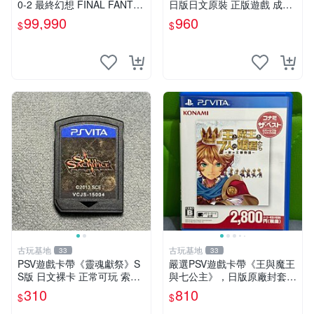
0-2 最終幻想 FINAL FANTAS
日版日文原裝 正版遊戲 成色
Y 10 X-2 FF 中文版 【台中恐
如圖實況保真 PSV遊戲 日版
99,990
960
$
$
龍電玩】
PS 測試無誤 美品保證
古玩基地
古玩基地
33
33
PSV遊戲卡帶《靈魂獻祭》S
嚴選PSV遊戲卡帶《王與魔王
S版 日文裸卡 正常可玩 索尼
與七公主》，日版原廠封套，
專用 不退不換 次數買兩送一
雙面精美封面，實測暢玩無障
310
810
$
$
靈魂獻祭 PSP-VITA PSVita
礙。久藏家中，輕微使用痕