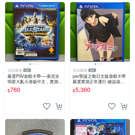
古玩基地
古玩基地
33
33
嚴選PSV遊戲卡帶──索尼全
psv聖誕之吻日文版遊戲卡帶
明星大亂斗港版中文，實測性
嚴選實測正常運行 確認成色
能佳，成色如圖，確保收到同
拍下即發 聖誕之吻 日文 psv
760
5,360
$
$
款。拍前請查收詳情，售出商
游戲
品概不退換。 psv 游戲 卡帶