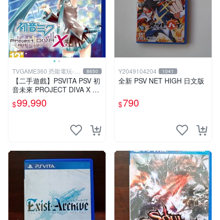
TVGAME360 恐龍電玩-台
Y2049104204
8650
1041
中店
【二手遊戲】PSVITA PSV 初
全新 PSV NET HIGH 日文版
音未來 PROJECT DIVA X 名
伶計畫X 中文版【台中恐龍電
99,990
790
$
$
玩】