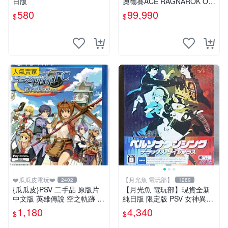
日版
奧德賽ACE RAGNAROK OD
YSSEY ACE 中文版【台中恐
580
99,990
$
$
龍電玩】
人氣賣家
❤️瓜瓜皮電玩❤️
【月光魚 電玩部】
2402
1289
{瓜瓜皮}PSV 二手品 原版片
【月光魚 電玩部】現貨全新
中文版 英雄傳說 空之軌跡 F
純日版 限定版 PSV 女神異聞
C Evolution(遊戲都有回收)
錄熱舞 雙重加值包 雙重plus
1,180
4,340
$
$
星夜熱舞 月夜熱舞