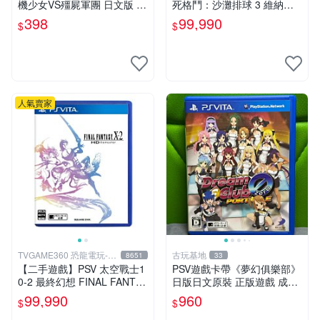
機少女VS殭屍軍團 日文版 再
死格鬥：沙灘排球 3 維納斯
生工場 01
中文版【台中恐龍電玩】
398
99,990
$
$
人氣賣家
TVGAME360 恐龍電玩-台
古玩基地
8651
33
中店
【二手遊戲】PSV 太空戰士1
PSV遊戲卡帶《夢幻俱樂部》
0-2 最終幻想 FINAL FANTAS
日版日文原裝 正版遊戲 成色
Y 10 X-2 FF 中文版 【台中恐
如圖實況保真 PSV遊戲 日版
99,990
960
$
$
龍電玩】
PS 測試無誤 美品保證