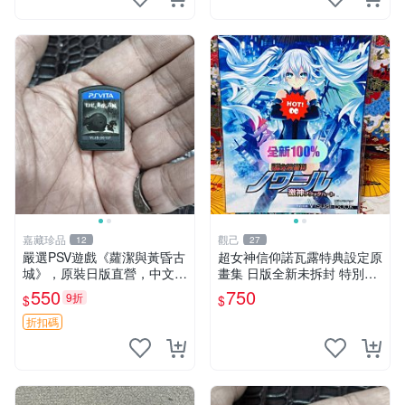
嘉藏珍品
觀己
12
27
嚴選PSV遊戲《蘿潔與黃昏古
超女神信仰諾瓦露特典設定原
城》，原裝日版直營，中文簡
畫集 日版全新未拆封 特別推
體字顯示 蘿潔 黃昏 古城
薦 收藏必備 PSV 游戲 發售限
550
750
9折
$
$
定 原創漫畫 限量版 PSV 游戲
超女神信仰諾瓦露 原畫集 日
折扣碼