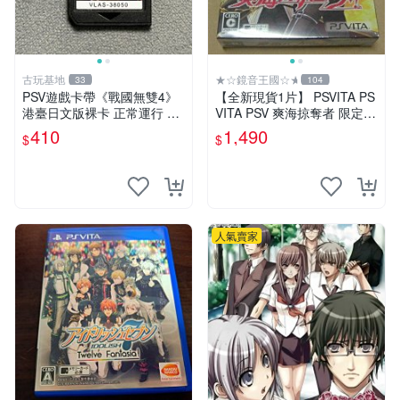
古玩基地
★☆鏡音王國☆★
33
104
PSV遊戲卡帶《戰國無雙4》
【全新現貨1片】 PSVITA PS
港臺日文版裸卡 正常運行 臺
VITA PSV 爽海掠奪者 限定版
灣索尼專用 游戲機械玩不了
純日版 日文版
410
1,490
$
$
戰國無雙 4 PSV 港版 卡帶 無
雙4 PSV卡帶 港臺
人氣賣家