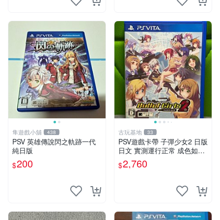
隼遊戲小舖
古玩基地
438
33
PSV 英雄傳說閃之軌跡一代
PSV遊戲卡帶 子彈少女2 日版
純日版
日文 實測運行正常 成色如圖
售時不退 子彈少女 PSV 游戲
200
2,760
$
$