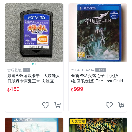
古玩基地
Y2049104204
33
1041
嚴選PSV遊戲卡帶 - 太鼓達人
全新PSV 失落之子 中文版
日版裸卡實測正常 肉體直銷
(初回限定版) The Lost Child
Sony官方認證 太鼓達人 PSV
460
999
$
$
日版裸卡 測試無誤 PSV機專
屬遊戲 即時下載享優惠
人氣賣家