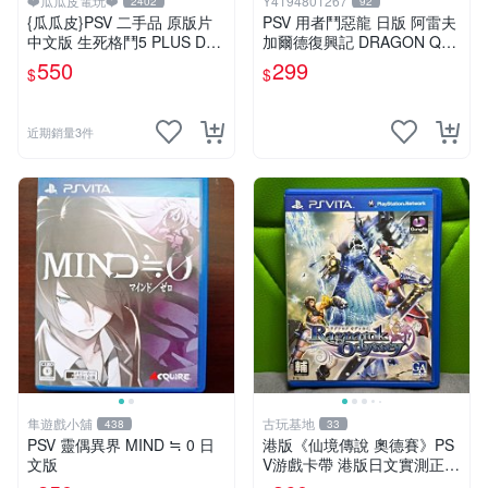
❤️瓜瓜皮電玩❤️
Y4194801267
2402
92
{瓜瓜皮}PSV 二手品 原版片
PSV 用者鬥惡龍 日版 阿雷夫
中文版 生死格鬥5 PLUS Dea
加爾德復興記 DRAGON QU
d or Alive 5(遊戲都有回收)
ES
550
299
$
$
近期銷量3件
隼遊戲小舖
古玩基地
438
33
PSV 靈偶異界 MIND ≒ 0 日
港版《仙境傳說 奧德賽》PS
文版
V游戲卡帶 港版日文實測正常
玩 盒子有輕微歲月痕跡 成色