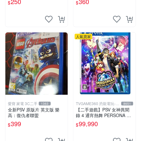
250
360
$
$
如圖確認再拍 仙境傳說 奧德
賽 PSV 港版
人氣賣家
愛寶 家電 3C二手
TVGAME360 恐龍電玩-台
1363
8651
中店
全新PSV 原版片 英文版 樂
【二手遊戲】PSV 女神異聞
高：復仇者聯盟
錄 4 通宵熱舞 PERSONA 4 D
ANCING ALL NIGHT 日文版
399
99,990
$
$
台中恐龍