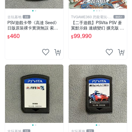
古玩基地
TVGAME360 恐龍電玩-台
33
8651
中店
PSV遊戲卡帶《高達 Seed》
【二手遊戲】PSVita PSV 蒼
日版原裝裸卡實測無誤 索尼
翼默示錄 連續變幻 擴充版 亞
專機獨享嚴選推薦 psv 高達
洲日文版【台中恐龍電玩】
460
99,990
$
$
無誤卡帶
古玩基地
古玩基地
33
33