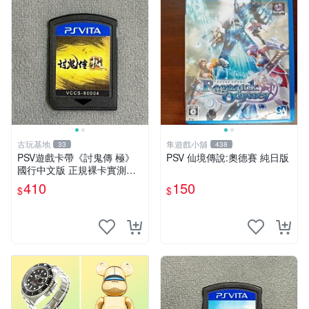
古玩基地
隼遊戲小舖
33
438
PSV遊戲卡帶《討鬼傳 極》
PSV 仙境傳說:奧德賽 純日版
國行中文版 正規裸卡實測無
誤 索尼官方認證 減價促銷 訂
410
150
$
$
購越早越劃算 討鬼傳 極 PSV
國行