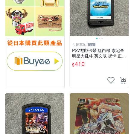
古玩基地
33
PSV遊戲卡帶 紅白機 索尼全
明星大亂斗 英文版 裸卡 正常
運行 限索尼PSV機器 全明星
410
$
大亂斗 PSV 卡帶 智能機器限
定