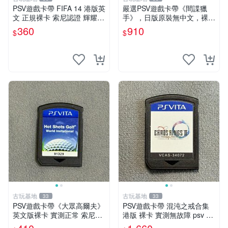
PSV遊戲卡帶 FIFA 14 港版英
嚴選PSV遊戲卡帶《間諜獵
文 正規裸卡 索尼認證 輝耀推
手》，日版原裝無中文，裸卡
薦 只限原機運行 多購享折 上
狀態保真，金手指微瑕，實測
360
910
$
$
百張可惠 FIFA 14 PSV 港文
完美兼容。限量收藏推薦！ p
卡帶 唯一平
sv游戲 卡帶 間諜獵手
古玩基地
古玩基地
33
33
PSV遊戲卡帶《大眾高爾夫》
PSV遊戲卡帶 混沌之戒合集
英文版裸卡 實測正常 索尼PS
港版 裸卡 實測無故障 psv 測
V獨家適用 大眾高爾夫 PSV
試正常 港版合集