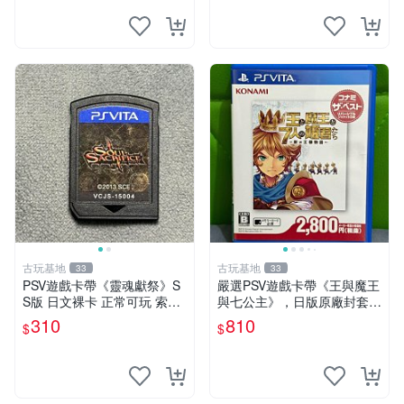
古玩基地
古玩基地
33
33
PSV遊戲卡帶《靈魂獻祭》S
嚴選PSV遊戲卡帶《王與魔王
S版 日文裸卡 正常可玩 索尼
與七公主》，日版原廠封套，
專用 不退不換 次數買兩送一
雙面精美封面，實測暢玩無障
310
810
$
$
靈魂獻祭 PSP-VITA PSVita
礙。久藏家中，輕微使用痕
跡，實物圖可查，歡迎細心評
估。古董級遊戲限量收