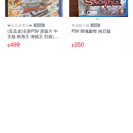
❤️瓜瓜皮電玩❤️
隼遊戲小舖
2402
438
{瓜瓜皮}全新PSV 原版片 中
PSV 闇魂獻祭 純日版
文版 航海王 海賊王 烈血(內
附初回特點-不清楚有沒有過
499
250
$
$
期)(遊戲都有回收)