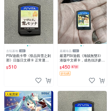
古玩基地
嘉藏珍品
33
12
PSV遊戲卡帶《祭品與雪之剎
嚴選PSV遊戲《海賊無雙3》
那》日版日文裸卡 正常運行
港版中文裸卡，成色佳詳參照
限索尼PSV機器專用 避免誤
照片 製作畫面重制 動作遊戲
510
450
87折
$
$
買 祭品 雪之剎那 PSV
PS3版 動作游戲 無雙系列
折扣碼
人氣賣家