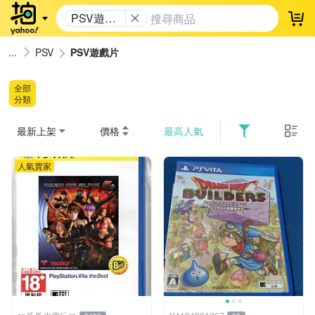
PSV遊戲
登
片
PSV
PSV遊戲片
全部
分類
最新上架
價格
最高人氣
人氣賣家