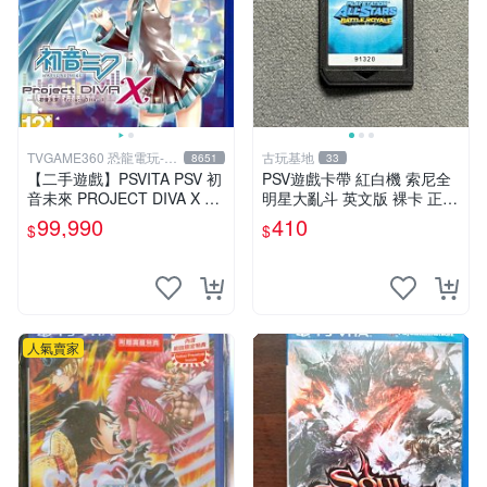
TVGAME360 恐龍電玩-台
古玩基地
8651
33
中店
【二手遊戲】PSVITA PSV 初
PSV遊戲卡帶 紅白機 索尼全
音未來 PROJECT DIVA X 名
明星大亂斗 英文版 裸卡 正常
伶計畫X 中文版【台中恐龍電
運行 限索尼PSV機器 全明星
99,990
410
$
$
玩】
大亂斗 PSV 卡帶 智能機器限
定
人氣賣家