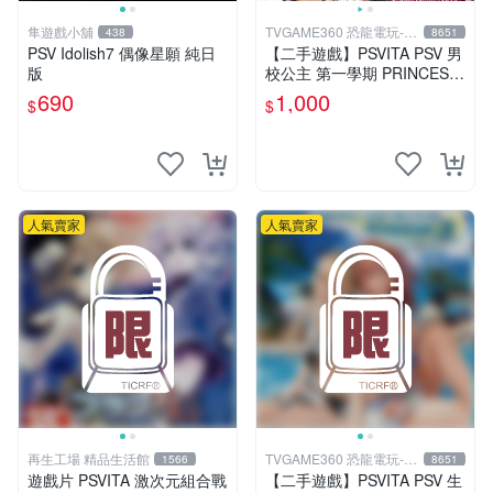
隼遊戲小舖
TVGAME360 恐龍電玩-台
438
8651
中店
PSV Idolish7 偶像星願 純日
【二手遊戲】PSVITA PSV 男
版
校公主 第一學期 PRINCESS
DAYS 日文版【台中恐龍電
690
1,000
$
$
玩】
人氣賣家
人氣賣家
再生工場 精品生活館
TVGAME360 恐龍電玩-台
1566
8651
中店
遊戲片 PSVITA 激次元組合戰
【二手遊戲】PSVITA PSV 生