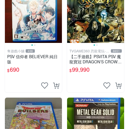
隼遊戲小舖
TVGAME360 恐龍電玩-台
438
8651
中店
PSV 信仰者 BELIEVER 純日
【二手遊戲】PSVITA PSV 魔
版
龍寶冠 DRAGON'S CROWN
中文版【台中恐龍電玩】
690
99,990
$
$