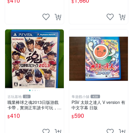
410
1,660
$
$
卡帶 游戲機專用
古玩基地
隼遊戲小舖
33
438
職業棒球之魂2013日版游戲
PSV 太鼓之達人 V version 有
卡帶，實測正常讀卡可玩，少
中文字幕 日版
量包裝壓痕，適合收藏家嚴選
410
590
$
$
職業棒球 2013 日版 游戲卡
帶 收藏