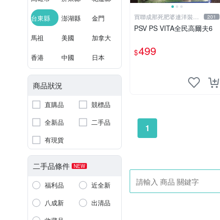
買聯成那死肥婆連洋裝都
台東縣
澎湖縣
金門
201
要穿XL號
PSV PS VITA全民高爾夫6
馬祖
美國
加拿大
499
$
香港
中國
日本
商品狀況
直購品
競標品
全新品
二手品
1
有現貨
二手品條件
NEW
福利品
近全新
八成新
出清品