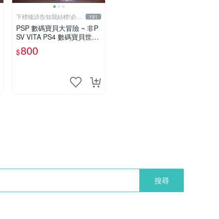
下標後請告知我結標!必看
191
關於我
PSP 數碼寶貝大冒險 ~ 非P
SV VITA PS4 數碼寶貝世界
Next Order 新秩序 網路偵
800
$
探 中文版
搜尋