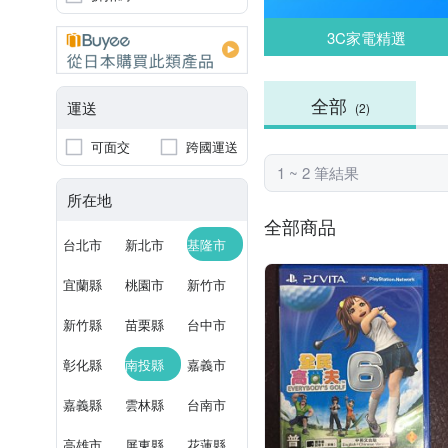
3C家電精選
全部
運送
(2)
可面交
跨國運送
1 ~ 2 筆結果
所在地
全部商品
台北市
新北市
基隆市
宜蘭縣
桃園市
新竹市
新竹縣
苗栗縣
台中市
彰化縣
南投縣
嘉義市
嘉義縣
雲林縣
台南市
高雄市
屏東縣
花蓮縣