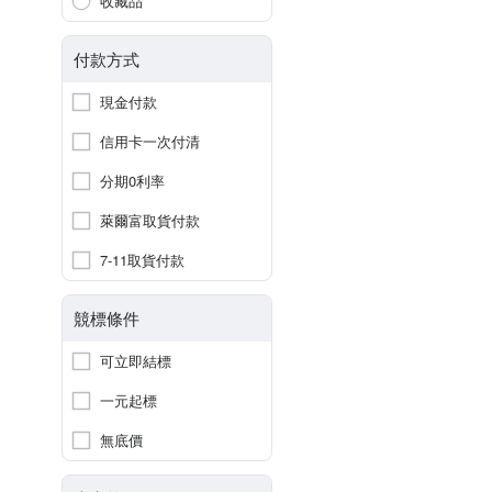
收藏品
付款方式
現金付款
信用卡一次付清
分期0利率
萊爾富取貨付款
7-11取貨付款
競標條件
可立即結標
一元起標
無底價