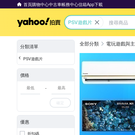
首頁
購物中心
中古車
帳務中心
信箱
App下載
Yahoo拍賣
PSV遊戲片
電玩遊戲與主
分類清單
PSV遊戲片
價格
-
確定
優惠
折扣碼