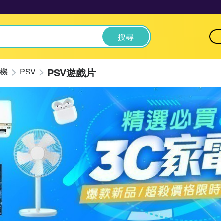
搜尋
PSV遊戲片
機
PSV