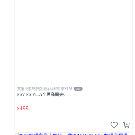
買聯成那死肥婆連洋裝都要穿XL號
201
PSV PS VITA全民高爾夫6
499
$