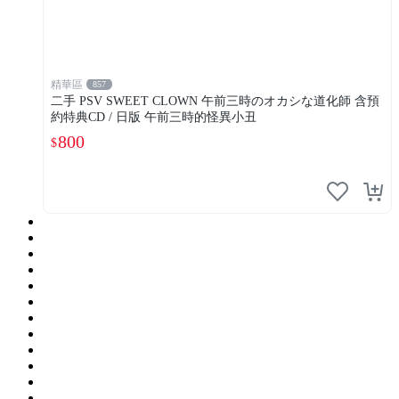
精華區
857
二手 PSV SWEET CLOWN 午前三時のオカシな道化師 含預
約特典CD / 日版 午前三時的怪異小丑
800
$