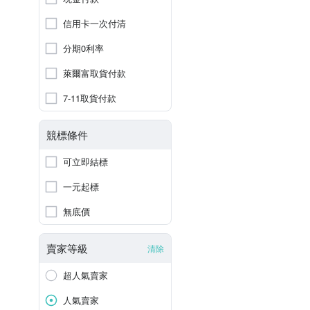
信用卡一次付清
分期0利率
萊爾富取貨付款
7-11取貨付款
競標條件
可立即結標
一元起標
無底價
賣家等級
清除
超人氣賣家
人氣賣家