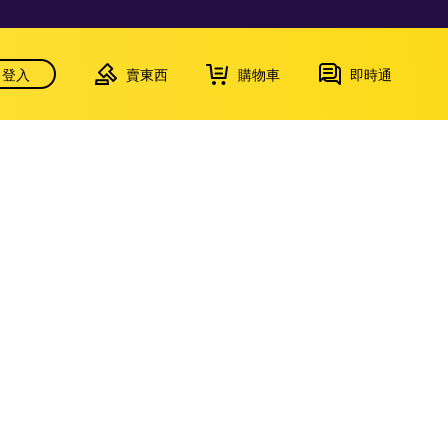
登入
賣東西
購物車
即時通