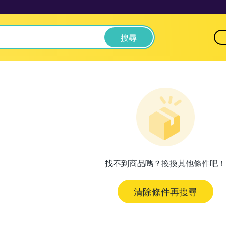
搜尋
找不到商品嗎？換換其他條件吧！
清除條件再搜尋