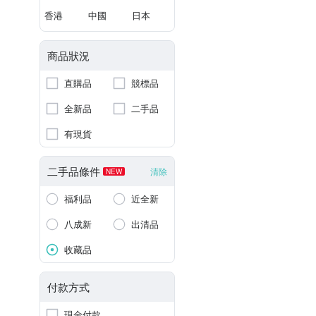
香港
中國
日本
商品狀況
直購品
競標品
全新品
二手品
有現貨
二手品條件
清除
NEW
福利品
近全新
八成新
出清品
收藏品
付款方式
現金付款