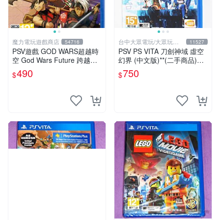
魔力電玩遊戲商店
台中大眾電玩/大眾玩具
54716
11527
店
PSV遊戲 GOD WARS超越時
PSV PS VITA 刀劍神域 虛空
空 God Wars Future 跨越時
幻界 (中文版)**(二手商品)
空 日文日版【板橋魔力】
【台中大眾電玩】
490
750
$
$