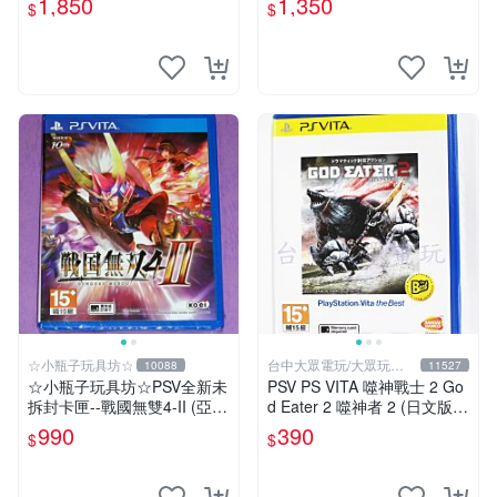
1,850
1,350
$
$
ION
☆小瓶子玩具坊☆
台中大眾電玩/大眾玩具
10088
11527
店
☆小瓶子玩具坊☆PSV全新未
PSV PS VITA 噬神戰士 2 Go
拆封卡匣--戰國無雙4-II (亞版
d Eater 2 噬神者 2 (日文版)
日文版)
(全新未拆)【台中大眾電玩】
990
390
$
$