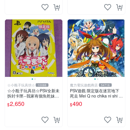
☆小瓶子玩具坊☆
魔力電玩遊戲商店
10088
54716
☆小瓶子玩具坊☆PSV全新未
PSV遊戲 限定版在迷宮地下
拆封卡匣--我家有個魚乾妹~
死去 Mei Q no chika ni shi 日
魚乾妹！育成計畫~限定版
文日版 附特典【板橋魔力】
2,650
490
$
$
(日版)