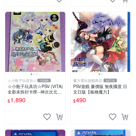
☆小瓶子玩具坊☆
魔力電玩遊戲商店
10088
54716
☆小瓶子玩具坊☆PSV (VITA)
PSV遊戲 廉價版 無夜國度 日
全新未拆封卡匣--神次次元戰
文日版【板橋魔力】
記 戰機少女 Re;Birth 3 V 世
1,890
490
$
$
紀 限定版