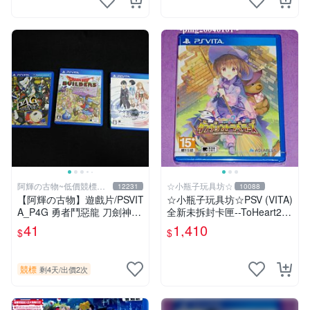
阿輝の古物~低價競標五
☆小瓶子玩具坊☆
12231
10088
六日結標
【阿輝の古物】遊戲片/PSVIT
☆小瓶子玩具坊☆PSV (VITA)
A_P4G 勇者鬥惡龍 刀劍神域
全新未拆封卡匣--ToHeart2
一批合售_1元起標無底價_#F
迷宮旅人
41
1,410
$
$
31
競標
剩4天
/
出價2次