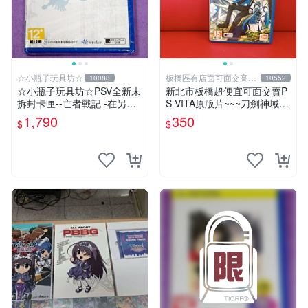
☆小瓶子玩具坊☆
板橋區有店面可面交高價
10088
10552
回收電玩
☆小瓶子玩具坊☆PSV全新未
新北市板橋超便宜可面交賣P
拆封卡匣--亡者戰記 -在另一
S VITA原版片~~~刀劍神域 L
側的天空下- (日版)
ost Song 中文版~~~便宜賣
1,790
350
$
$