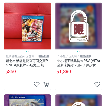
板橋區有店面可面交高價
☆小瓶子玩具坊☆
10552
10088
回收電玩
新北市板橋超便宜可面交賣P
☆小瓶子玩具坊☆PSV (VITA)
S VITA原版片~~航海王 無限
全新未拆封卡匣--子彈少女2
世界 赤紅 中文版~~實體店面
《(Bullet Girls 2》
350
1,390
$
$
可面交