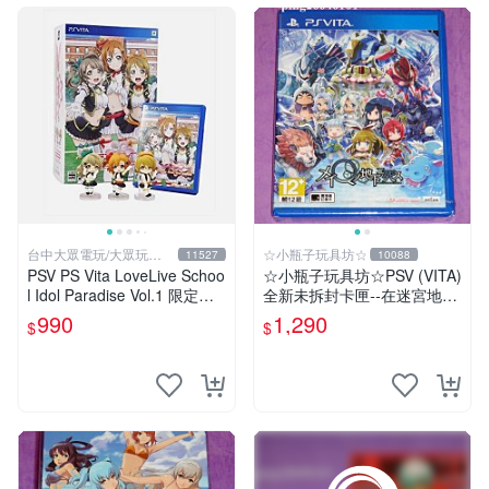
台中大眾電玩/大眾玩具
☆小瓶子玩具坊☆
11527
10088
店
PSV PS Vita LoveLive Schoo
☆小瓶子玩具坊☆PSV (VITA)
l Idol Paradise Vol.1 限定版
全新未拆封卡匣--在迷宮地下
【台中大眾電玩】
死去 (亞版日文版)
990
1,290
$
$