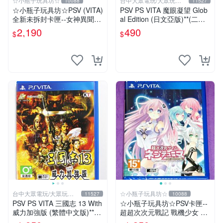
☆小瓶子玩具坊☆
台中大眾電玩/大眾玩具
10088
11527
店
☆小瓶子玩具坊☆PSV (VITA)
PSV PS VITA 魔眼凝望 Glob
全新未拆封卡匣--女神異聞錄
al Edition (日文亞版)**(二手
4 通宵熱舞 豪華版 (日版)
商品)【台中大眾電玩】
2,190
490
$
$
台中大眾電玩/大眾玩具
☆小瓶子玩具坊☆
11527
10088
店
PSV PS VITA 三國志 13 With
☆小瓶子玩具坊☆PSV卡匣--
威力加強版 (繁體中文版)**
超超次次元戰記 戰機少女 R
(二手商品)【台中大眾電玩】
e;Birth2 SISTERS GENERAT