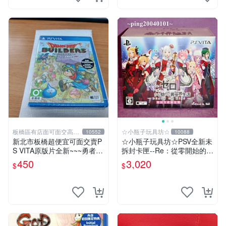
板橋區有店面可面交高價
☆小瓶子玩具坊☆
10552
10088
回收電玩
新北市板橋超便宜可面交賣P
☆小瓶子玩具坊☆PSV全新未
S VITA原版片全新~~~勇者鬥
拆封卡匣--Re：從零開始的異
惡龍 創世小玩家~~~便宜賣
世界生活 DEATH OR KISS
450
3,020
$
$
限定版 (日版)