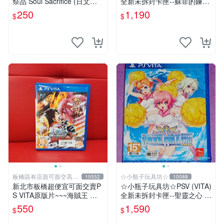
祭品 Soul Sacrifice (日文版)*
全新未拆封卡匣--蘇菲的鍊金
*(二手商品)【台中大眾電
工房 不可思議之書的鍊金術
250
1,190
$
$
玩】
士 中文版
板橋區有店面可面交高價
☆小瓶子玩具坊☆
10552
10088
回收電玩
新北市板橋超便宜可面交賣P
☆小瓶子玩具坊☆PSV (VITA)
S VITA原版片~~~海賊王 航
全新未拆封卡匣--聖靈之心 3
海王 烈血 中文版~~~另有主
LOVE MAX
550
1,590
$
$
機昇級及修理的服務喔