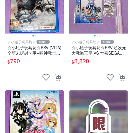
☆小瓶子玩具坊☆
☆小瓶子玩具坊☆
10088
10088
☆小瓶子玩具坊☆PSV (VITA)
☆小瓶子玩具坊☆PSV 超次元
全新未拆封卡匣--噬神戰士2
大戰海王星 VS 世嘉SEGA主
《噬神者2》
機少女 ebten 法米通 店舖特
790
3,820
$
$
典通常版+特典--CD