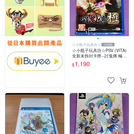
☆小瓶子玩具坊☆
10088
☆小瓶子玩具坊☆PSV (VITA)
全新未拆封卡匣--討鬼傳 極
中文版
1,190
$