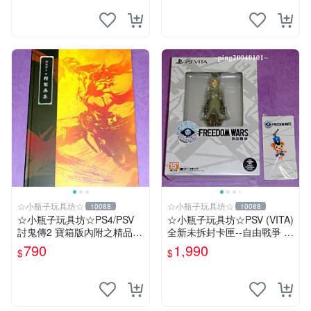
☆小瓶子玩具坊☆
☆小瓶子玩具坊☆
10088
10088
☆小瓶子玩具坊☆PS4/PSV
☆小瓶子玩具坊☆PSV (VITA)
討鬼傳2 寶箱版內附之精品--
全新未拆封卡匣--自由戰爭 限
特製畫集 (無遊戲卡匣唷)
定版 中文版 + 特典--「普洛
790
1,990
$
$
帕」吊飾