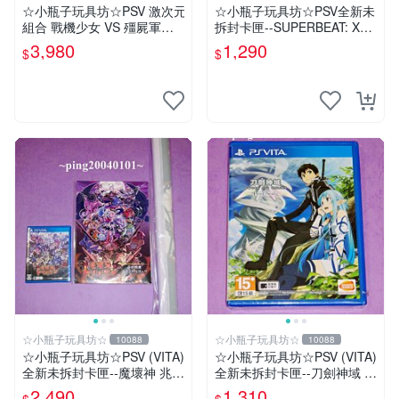
☆小瓶子玩具坊☆PSV 激次元
☆小瓶子玩具坊☆PSV全新未
組合 戰機少女 VS 殭屍軍團 a
拆封卡匣--SUPERBEAT: XO
nimate 店舖特典 限定版(日
NiC 中文版
3,980
1,290
$
$
版)+特典--CD
☆小瓶子玩具坊☆
☆小瓶子玩具坊☆
10088
10088
☆小瓶子玩具坊☆PSV (VITA)
☆小瓶子玩具坊☆PSV (VITA)
全新未拆封卡匣--魔壞神 兆力
全新未拆封卡匣--刀劍神域 -L
翁 Trader 店舖特典通常版
ost Song- 中文版
2,490
1,310