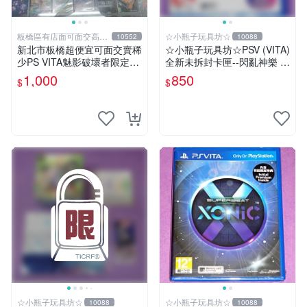
板橋區有店面可面交高價
☆小瓶子玩具坊☆
10552
10088
回收電玩
新北市板橋超便宜可面交賣稀
☆小瓶子玩具坊☆PSV (VITA)
少PS VITA魅影破壞者限定版
全新未拆封卡匣--閃亂神樂 忍
含畫冊及音樂CD~~實體店面
者對決 -少女們的証明- BEST
1,000
850
$
$
可面交
版
☆小瓶子玩具坊☆
☆小瓶子玩具坊☆
10088
10088