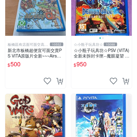
板橋區有店面可面交高價
☆小瓶子玩具坊☆
10552
10088
回收電玩
新北市板橋超便宜可面交賣P
☆小瓶子玩具坊☆PSV (VITA)
S VITA原版片全新~~~Airship
全新未拆封卡匣--魔眼凝望 Gl
Q 飛艇之空~~~便宜賣
obal Edition 黃金版
500
950
$
$