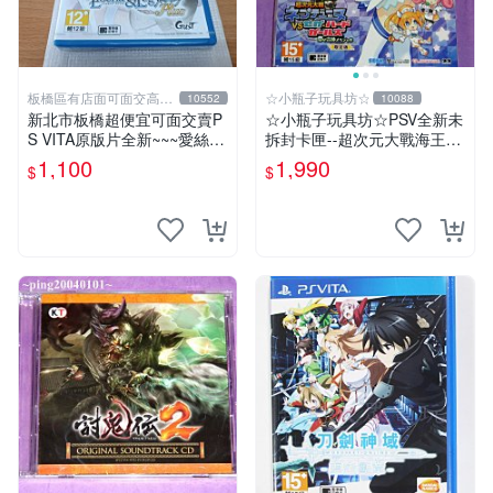
板橋區有店面可面交高價
☆小瓶子玩具坊☆
10552
10088
回收電玩
新北市板橋超便宜可面交賣P
☆小瓶子玩具坊☆PSV全新未
S VITA原版片全新~~~愛絲卡
拆封卡匣--超次元大戰海王星
&羅吉的鍊金工房 PLUS ~黃
VS 世嘉SEGA主機少女 夢幻
1,100
1,990
$
$
昏天空之鍊金術士~~~便宜賣
合體 Special 限定版