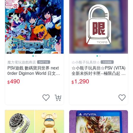
魔力電玩遊戲商店
☆小瓶子玩具坊☆
54716
10088
PSV遊戲 數碼寶貝世界 next
☆小瓶子玩具坊☆PSV (VITA)
0rder Digimon World 日文日
全新未拆封卡匣--極限凸起 萌
版 【板橋魔力】
萌水晶
490
1,290
$
$