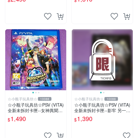
$
$
+特典--美術集
☆小瓶子玩具坊☆
☆小瓶子玩具坊☆
10088
10088
☆小瓶子玩具坊☆PSV (VITA)
☆小瓶子玩具坊☆PSV (VITA)
全新未拆封卡匣--女神異聞錄
全新未拆封卡匣--影牢 另一名
4 通宵熱舞 中文版
公主 + 特典--拼圖
1,490
1,390
$
$