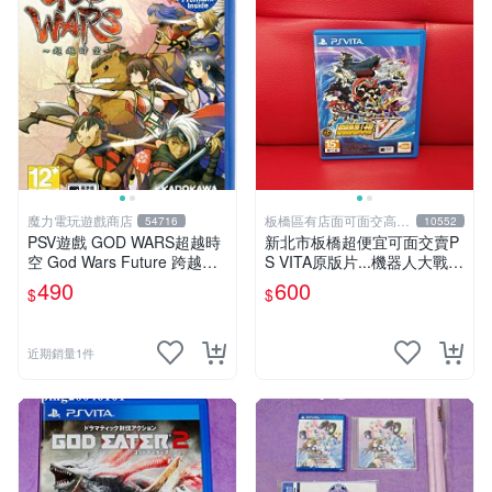
魔力電玩遊戲商店
板橋區有店面可面交高價
54716
10552
回收電玩
PSV遊戲 GOD WARS超越時
新北市板橋超便宜可面交賣P
空 God Wars Future 跨越時
S VITA原版片...機器人大戰V
空 中文亞版【板橋魔力】
中文版...實體店面可面交
490
600
$
$
近期銷量1件