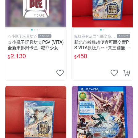
☆小瓶子玩具坊☆
板橋區有店面可面交高價
10088
10552
回收電玩
☆小瓶子玩具坊☆PSV (VITA)
新北市板橋超便宜可面交賣P
全新未拆封卡匣--犯罪少女2
S VITA原版片~~~真三國無雙
《Criminal Girls 2》限定版
英傑傳 中文版~~~實體店面可
2,130
450
$
$
(日版)
面交