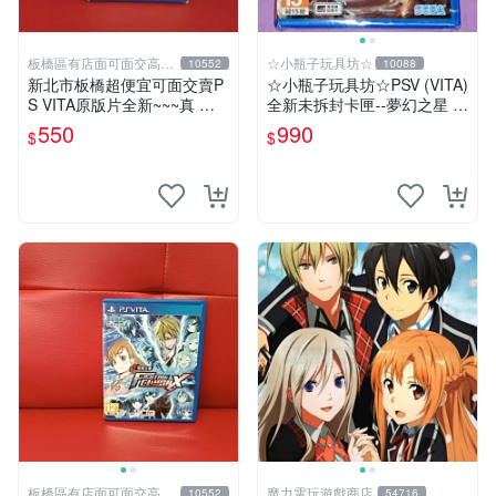
板橋區有店面可面交高價
☆小瓶子玩具坊☆
10552
10088
回收電玩
新北市板橋超便宜可面交賣P
☆小瓶子玩具坊☆PSV (VITA)
S VITA原版片全新~~~真 三
全新未拆封卡匣--夢幻之星 N
國無雙 英傑傳 中文版~~~下
OVA (亞版日文版)
550
990
$
$
標就賣不用等
板橋區有店面可面交高價
魔力電玩遊戲商店
10552
54716