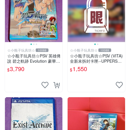
☆小瓶子玩具坊☆
☆小瓶子玩具坊☆
10088
10088
☆小瓶子玩具坊☆PSV 英雄傳
☆小瓶子玩具坊☆PSV (VITA)
說 碧之軌跡 Evolution 豪華限
全新未拆封卡匣--UPPERS
定版 CHANA-ANI 限定BOX
(日版) + 特典--冊子&CD
3,790
1,550
$
$
(日版)