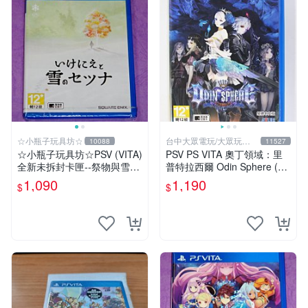
☆小瓶子玩具坊☆
台中大眾電玩/大眾玩具
10088
11527
店
☆小瓶子玩具坊☆PSV (VITA)
PSV PS VITA 奧丁領域：里
全新未拆封卡匣--祭物與雪中
普特拉西爾 Odin Sphere (中
的剎那
文版)**(二手商品)【台中大眾
1,090
1,190
$
$
電玩】