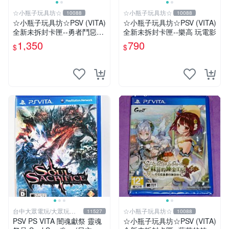
☆小瓶子玩具坊☆
☆小瓶子玩具坊☆
10088
10088
☆小瓶子玩具坊☆PSV (VITA)
☆小瓶子玩具坊☆PSV (VITA)
全新未拆封卡匣--勇者鬥惡龍
全新未拆封卡匣--樂高 玩電影
英雄集結 II 雙子之王與預言
1,350
790
$
$
的終焉 中文版
台中大眾電玩/大眾玩具
☆小瓶子玩具坊☆
11527
10088
店
PSV PS VITA 闇魂獻祭 靈魂
☆小瓶子玩具坊☆PSV (VITA)