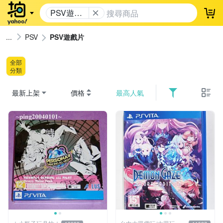
PSV遊戲
登
片
PSV
PSV遊戲片
全部
分類
最新上架
價格
最高人氣