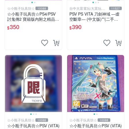
☆小瓶子玩具坊☆
台中大眾電玩/大眾玩具
10088
11527
店
☆小瓶子玩具坊☆PS4/PSV
PSV PS VITA 刀劍神域 ―虛
討鬼傳2 寶箱版內附之精品--
空斷章― (中文版)**(二手商
原聲音樂CD (無遊戲卡匣唷)
品)【台中大眾電玩】
350
390
$
$
☆小瓶子玩具坊☆
☆小瓶子玩具坊☆
10088
10088
☆小瓶子玩具坊☆PSV (VITA)
☆小瓶子玩具坊☆PSV (VITA)