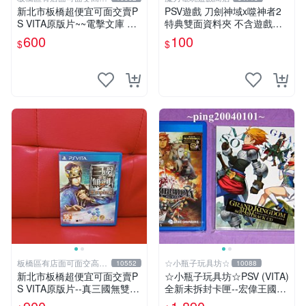
回收電玩
新北市板橋超便宜可面交賣P
PSV遊戲 刀劍神域x噬神者2
S VITA原版片~~電擊文庫 FI
特典雙面資料夾 不含遊戲光
GHTING CLIMAX 中文版~~
碟【板橋魔力】
600
100
$
$
實體店面可面交
板橋區有店面可面交高價
☆小瓶子玩具坊☆
10552
10088
回收電玩
新北市板橋超便宜可面交賣P
☆小瓶子玩具坊☆PSV (VITA)
S VITA原版片--真三國無雙7
全新未拆封卡匣--宏偉王國
帝王傳 中文版~~實體店面可
(初回日版) + 預約特典--CD