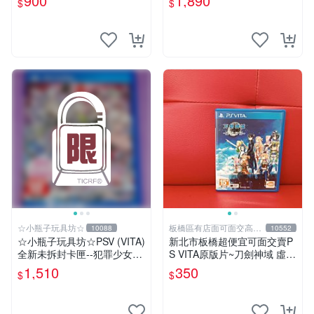
900
1,890
$
$
面交
☆小瓶子玩具坊☆
板橋區有店面可面交高價
10088
10552
回收電玩
☆小瓶子玩具坊☆PSV (VITA)
新北市板橋超便宜可面交賣P
全新未拆封卡匣--犯罪少女2
S VITA原版片~刀劍神域 虛空
《Criminal Girls 2》(日版)
幻界 中文版~~實體店面可面
1,510
350
$
$
交