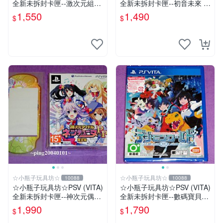
全新未拆封卡匣--激次元組合
全新未拆封卡匣--初音未來 名
戰機少女 VS 殭屍軍團 中文
伶計畫X 中文版
1,550
1,490
$
$
版
☆小瓶子玩具坊☆
☆小瓶子玩具坊☆
10088
10088
☆小瓶子玩具坊☆PSV (VITA)
☆小瓶子玩具坊☆PSV (VITA)
全新未拆封卡匣--神次元偶像
全新未拆封卡匣--數碼寶貝世
戰機少女 PP 日版限定版+ 特
界-next 0rder-新秩序 (初回日
1,990
1,790
$
$
典--機身貼
版)