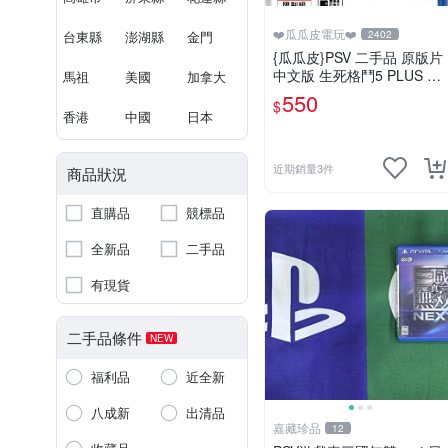
❤️瓜瓜皮電玩❤️
台東縣
澎湖縣
金門
2402
{瓜瓜皮}PSV 二手品 原版片
中文版 生死格鬥5 PLUS De
馬祖
美國
加拿大
ad or Alive 5(遊戲都有回收)
550
$
香港
中國
日本
近期銷量3件
商品狀況
直購品
競標品
全新品
二手品
有現貨
二手品條件
NEW
福利品
近全新
八成新
出清品
嘉藏珍品
12