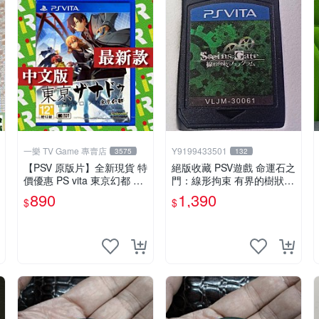
一樂 TV Game 專賣店
Y9199433501
3575
132
【PSV 原版片】全新現貨 特
絕版收藏 PSV遊戲 命運石之
價優惠 PS vita 東京幻都 TO
門：線形拘束 有界的樹狀圖
KYO XANADU 中文版【台
日版 VLJM-30061
890
1,390
$
$
中一樂電玩】