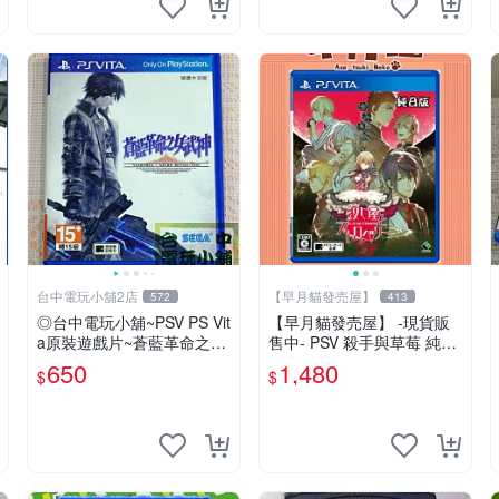
台中電玩小舖2店
【早月貓發売屋】
572
413
◎台中電玩小舖~PSV PS Vit
【早月貓發売屋】 -現貨販
a原裝遊戲片~蒼藍革命之女
售中- PSV 殺手與草莓 純日
武神 中文版 中文版 ~650
版 日文版 ※戀愛×懸疑※ 戀
650
1,480
$
$
愛ADV遊戲