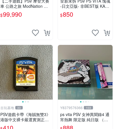
【二手遊戲】PSV 摩登大賽
全新未拆 PSV PS VITA 塊魂
車 公路之旅 ModNation Ra
-日文亞版- 非BEST版 KATA
cers 中文版 【台中恐龍電
MARI
99,990
850
$
$
玩】
古玩基地
Y8379576366
33
103
PSV遊戲卡帶《海賊無雙3》
ps vita PSV 女神異聞錄4 通
港版中文裸卡嚴選實測正常
宵熱舞 限定版 純日版 （編
索尼PSV專用 港版直營 psv
號17）
410
888
$
$