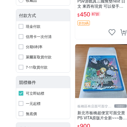
收藏品
PSV游戲真三國無雙next 日
文 東西有現貨 可以發手物
品 無質量問題售不退不換
450
87折
$
付款方式
折扣碼
現金付款
信用卡一次付清
分期0利率
萊爾富取貨付款
7-11取貨付款
競標條件
可立即結標
一元起標
板橋區有店面可面交高
10551
價回收電玩
新北市板橋超便宜可面交賣
無底價
PS VITA原版片全新~~~魯弗
蘭的地下迷宮與魔女的旅團
900
$