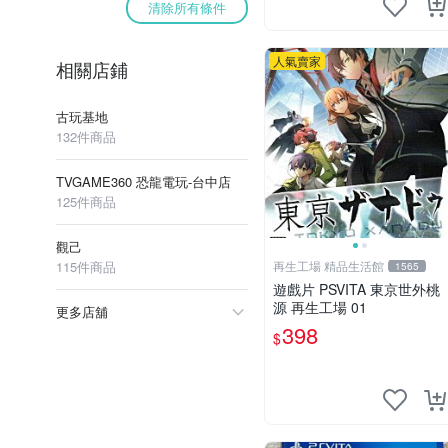
清除所有條件
人氣賣家
相關店鋪
古玩基地
132件商品
TVGAME360 恐龍電玩-台中店
125件商品
觀己
115件商品
再生工場 精品生活館
1565
遊戲片 PSVITA 東京世外桃
源 再生工場 01
更多店舖
398
$