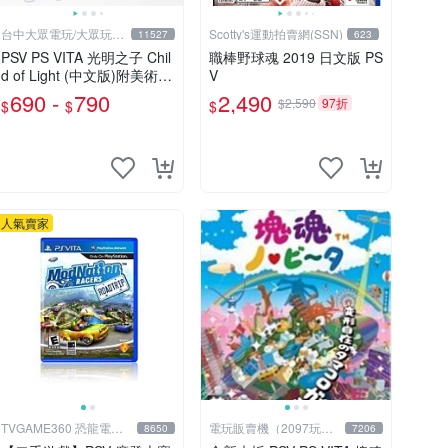
台中大眾電玩/大眾玩具
Scotty's運動拍賣網(SSN)
11527
623
店
PSV PS VITA 光明之子 Chil
職棒野球魂 2019 日文版 PS
d of Light (中文版)附美術設
V
定集(二手商品)【台中大眾
690 -
790
2,490
$2,590
97折
$
$
$
電玩】
人氣賣家
TVGAME360 恐龍電玩-
電玩販賣機（2097玩具
8650
7206
台中店
公仔舖