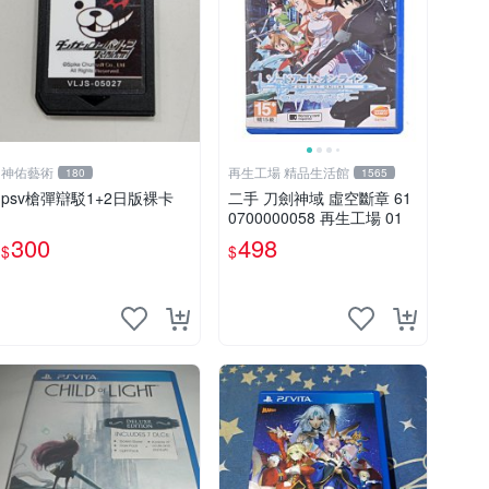
神佑藝術
再生工場 精品生活館
180
1565
psv槍彈辯駁1+2日版裸卡
二手 刀劍神域 虛空斷章 61
0700000058 再生工場 01
300
498
$
$