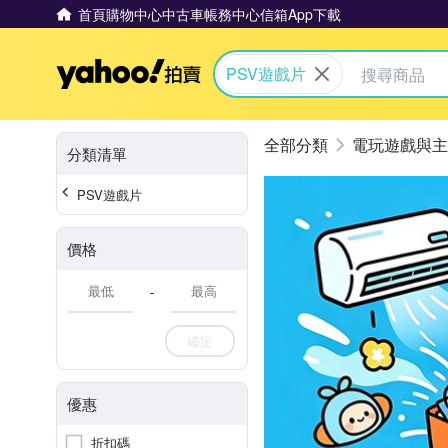
首頁
購物中心
中古車
帳務中心
信箱
App下載
Yahoo拍賣
PSV遊戲片
電玩遊戲與主
分類清單
PSV遊戲片
價格
-
確定
優惠
折扣碼