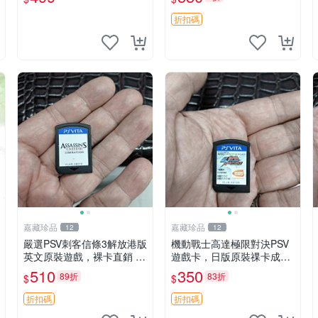
仔快跑 測試無誤
折扣碼
嘉藏珍品
嘉藏珍品
12
12
嚴選PSV刺客信條3解放港版
機動戰士高達極限對決PSV
英文原裝遊戲，裸卡直銷 刺
遊戲卡，日版原裝祼卡成色
客信條3 游戲 港版游戲
佳 機動戰士高達極限對決 P
510
350
89折
83折
$
$
SV 日版 裸卡 成品
折扣碼
折扣碼