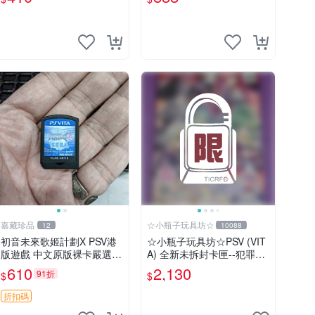
海賊無雙 港版
嘉藏珍品
☆小瓶子玩具坊☆
12
10088
初音未來歌姬計劃X PSV港
☆小瓶子玩具坊☆PSV (VIT
版遊戲 中文原版裸卡嚴選
A) 全新未拆封卡匣--犯罪少
初音未來 畫集 游戲 限量版
女2《Criminal Girls 2》限
610
2,130
91折
$
$
定版 (日版)
折扣碼