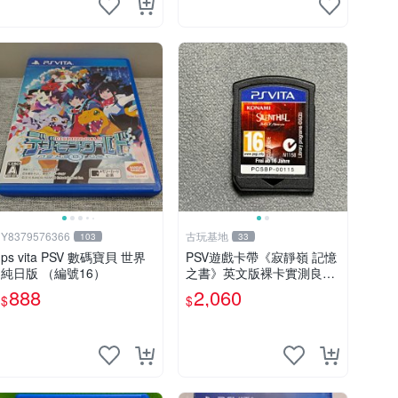
Y8379576366
古玩基地
103
33
ps vita PSV 數碼寶貝 世界
PSV遊戲卡帶《寂靜嶺 記憶
純日版 （編號16）
之書》英文版裸卡實測良好
限定PSV平臺獨享 廚房遊戲
888
2,060
$
$
獲得熱銷推薦 寂靜嶺 電玩
遊戲 PSV卡帶