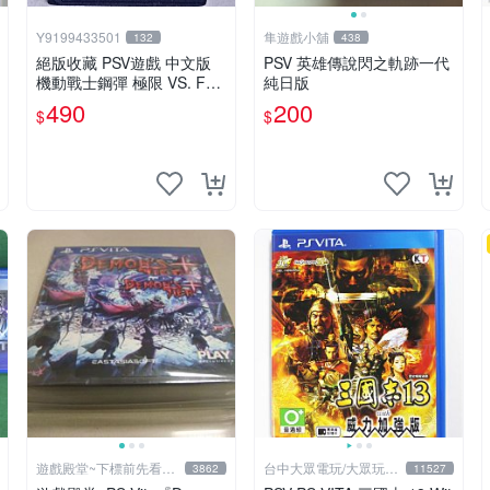
Y9199433501
隼遊戲小舖
132
438
絕版收藏 PSV遊戲 中文版
PSV 英雄傳說閃之軌跡一代
機動戰士鋼彈 極限 VS. FO
純日版
RCE
490
200
$
$
遊戲殿堂~下標前先看賣
台中大眾電玩/大眾玩具
3862
11527
場關於我
店