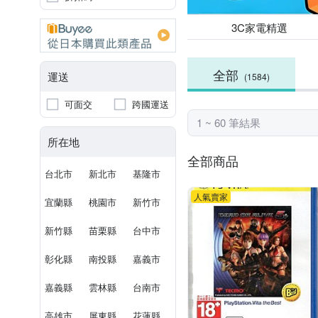
3C家電精選
全部
運送
(1584)
可面交
跨國運送
1 ~ 60 筆結果
所在地
全部商品
台北市
新北市
基隆市
人氣賣家
宜蘭縣
桃園市
新竹市
新竹縣
苗栗縣
台中市
彰化縣
南投縣
嘉義市
嘉義縣
雲林縣
台南市
高雄市
屏東縣
花蓮縣