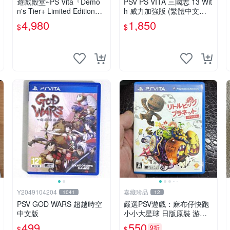
遊戲殿堂~PS Vita『Demo
PSV PS VITA 三國志 13 Wit
n's Tier+ Limited Edition』
h 威力加強版 (繁體中文版)*
全新稀有實體片-全球限量1
*(二手商品)【台中大眾電
4,980
1,850
$
$
500片
玩】
Y2049104204
嘉藏珍品
1041
12
PSV GOD WARS 超越時空
嚴選PSV遊戲：麻布仔快跑
中文版
小小大星球 日版原裝 游玩
成色佳 小小大星球 psv 麻布
499
550
9折
$
$