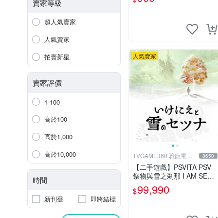
~~~便宜賣
賣家等級
超人氣賣家
人氣賣家
人氣賣家
拍賣新星
賣家評價
1-100
高於100
高於1,000
高於10,000
TVGAME360 恐龍電玩-
8650
台中店
【二手遊戲】PSVITA PSV
祭物與雪之剎那 I AM SETS
時間
UN 日文版【台中恐龍電
99,990
$
玩】
新刊登
即將結標