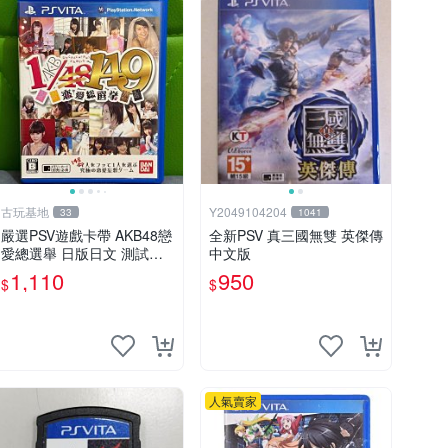
古玩基地
Y2049104204
33
1041
嚴選PSV遊戲卡帶 AKB48戀
全新PSV 真三國無雙 英傑傳
愛總選舉 日版日文 測試正
中文版
常 游戲卡帶 磨痕 壓痕 成色
1,110
950
$
$
圖
人氣賣家