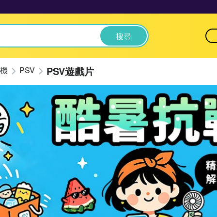
搜尋
PSV遊戲片
機
PSV