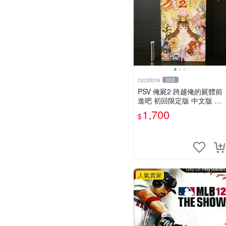
cycstore
303
PSV 俺屍2 跨越俺的屍體前
進吧 初回限定版 中文版 全
新未拆封 X200
1,700
$
人氣賣家