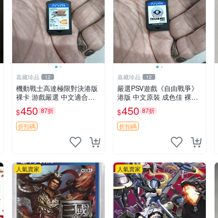
嘉藏珍品
嘉藏珍品
12
12
機動戰士高達極限對決港版
嚴選PSV遊戲《自由戰爭》
裸卡 游戲嚴選 中文適合收
港版 中文原裝 成色佳 裸卡
藏 機動戰士 高達對決 游戲
自由戰爭 PSV 港版 中文
450
450
87折
87折
$
$
機
折扣碼
折扣碼
人氣賣家
人氣賣家