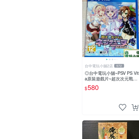
台中電玩小舖2店
572
◎台中電玩小舖~PSV PS Vit
a原裝遊戲片~超次次元戰記
戰機少女 Re;Birth1 ~580
580
$