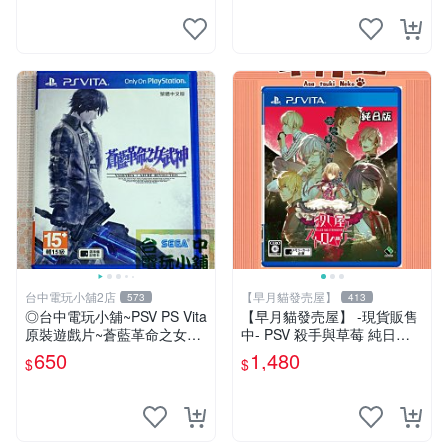
台中電玩小舖2店
【早月貓發売屋】
573
413
◎台中電玩小舖~PSV PS Vita
【早月貓發売屋】 -現貨販售
原裝遊戲片~蒼藍革命之女武
中- PSV 殺手與草莓 純日版
神 中文版 中文版 ~650
日文版 ※戀愛×懸疑※ 戀愛AD
650
1,480
$
$
V遊戲