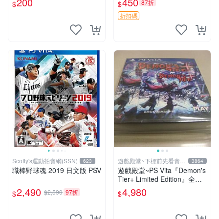
200
450
87折
$
$
折扣碼
已售完
Scotty's運動拍賣網(SSN)
遊戲殿堂~下標前先看賣場
623
3864
關於我
職棒野球魂 2019 日文版 PSV
遊戲殿堂~PS Vita『Demon's
Tier+ Limited Edition』全新
稀有實體片-全球限量1500片
2,490
4,980
$2,590
97折
$
$