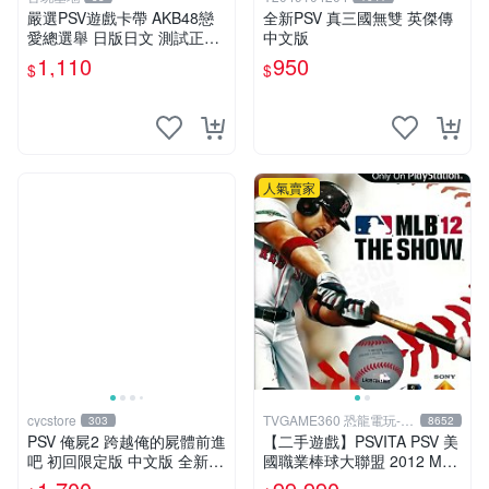
嚴選PSV遊戲卡帶 AKB48戀
全新PSV 真三國無雙 英傑傳
愛總選舉 日版日文 測試正常
中文版
游戲卡帶 磨痕 壓痕 成色圖
1,110
950
$
$
人氣賣家
cycstore
TVGAME360 恐龍電玩-台
303
8652
中店
PSV 俺屍2 跨越俺的屍體前進
【二手遊戲】PSVITA PSV 美
吧 初回限定版 中文版 全新未
國職業棒球大聯盟 2012 MLB
拆封 X200
THE SHOW 12 英文版 【台