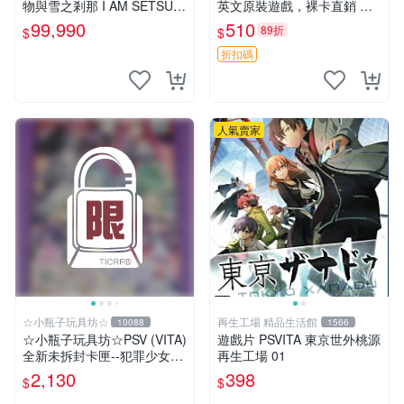
物與雪之剎那 I AM SETSUN
英文原裝遊戲，裸卡直銷 刺
日文版【台中恐龍電玩】
客信條3 游戲 港版游戲
99,990
510
89折
$
$
折扣碼
人氣賣家
☆小瓶子玩具坊☆
再生工場 精品生活館
10088
1566
☆小瓶子玩具坊☆PSV (VITA)
遊戲片 PSVITA 東京世外桃源
全新未拆封卡匣--犯罪少女2
再生工場 01
《Criminal Girls 2》限定版
2,130
398
$
$
(日版)