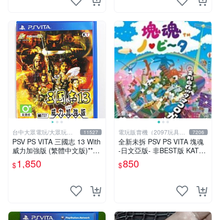
台中大眾電玩/大眾玩具
電玩販賣機（2097玩具公
11527
7206
店
仔舖
PSV PS VITA 三國志 13 With
全新未拆 PSV PS VITA 塊魂
威力加強版 (繁體中文版)**
-日文亞版- 非BEST版 KATA
(二手商品)【台中大眾電玩】
MARI
1,850
850
$
$