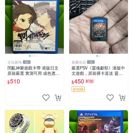
古玩基地
嘉藏珍品
33
12
閃亂神樂遊戲卡帶 港版日文
嚴選PSV《靈魂獻祭》港版中
原裝嚴選 實測可用 成色透明
文遊戲，原裝裸卡直送 靈魂
保証 正常玩耍無問題 閃亂神
獻祭 PSV 游戲 卡帶
510
450
87折
$
$
樂 港版 日文 卡帶 港行
折扣碼