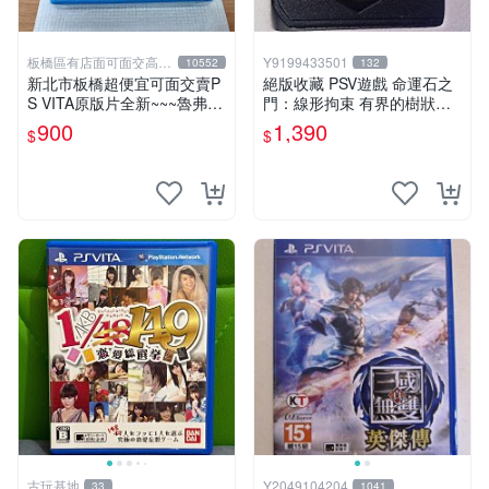
板橋區有店面可面交高價
Y9199433501
10552
132
回收電玩
新北市板橋超便宜可面交賣P
絕版收藏 PSV遊戲 命運石之
S VITA原版片全新~~~魯弗蘭
門：線形拘束 有界的樹狀圖
的地下迷宮與魔女的旅團~~~
日版 VLJM-30061
900
1,390
$
$
便宜賣
古玩基地
Y2049104204
33
1041