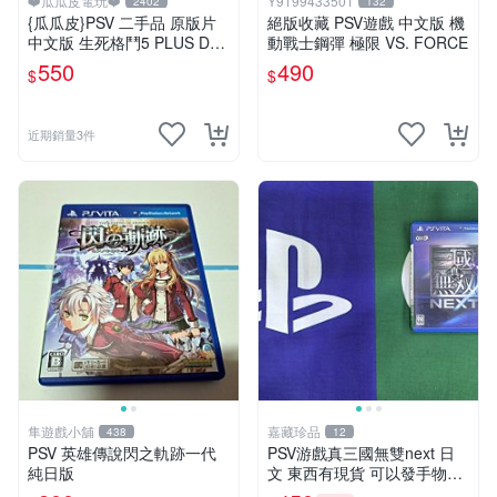
❤️瓜瓜皮電玩❤️
Y9199433501
2402
132
{瓜瓜皮}PSV 二手品 原版片
絕版收藏 PSV遊戲 中文版 機
中文版 生死格鬥5 PLUS Dea
動戰士鋼彈 極限 VS. FORCE
d or Alive 5(遊戲都有回收)
550
490
$
$
近期銷量3件
隼遊戲小舖
嘉藏珍品
438
12
PSV 英雄傳說閃之軌跡一代
PSV游戲真三國無雙next 日
純日版
文 東西有現貨 可以發手物品
無質量問題售不退不換