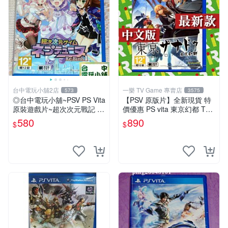
台中電玩小舖2店
一樂 TV Game 專賣店
573
3575
◎台中電玩小舖~PSV PS Vita
【PSV 原版片】全新現貨 特
原裝遊戲片~超次次元戰記 戰
價優惠 PS vita 東京幻都 TOK
機少女 Re;Birth1 ~580
YO XANADU 中文版【台中一
580
890
$
$
樂電玩】