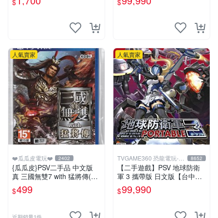
1,700
99,990
$
$
中恐龍電玩】
人氣賣家
人氣賣家
❤️瓜瓜皮電玩❤️
TVGAME360 恐龍電玩-台
2402
8652
中店
{瓜瓜皮}PSV二手品 中文版
【二手遊戲】PSV 地球防衛
真 三國無雙7 with 猛將傳(遊
軍 3 攜帶版 日文版【台中恐
戲都能回收)
龍電玩】
499
99,990
$
$
近期銷量1件