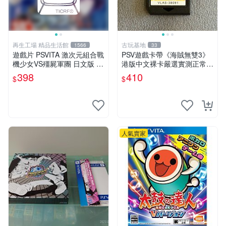
再生工場 精品生活館
古玩基地
1566
33
遊戲片 PSVITA 激次元組合戰
PSV遊戲卡帶《海賊無雙3》
機少女VS殭屍軍團 日文版 再
港版中文裸卡嚴選實測正常
生工場 01
索尼PSV專用 港版直營 psv
398
410
$
$
海賊無雙 港版
人氣賣家