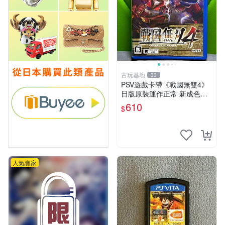
古玩基地
33
PSV遊戲卡帶《戰國無雙4》
日版原裝運作正常 新成色如
圖拍賣請先確認 成色拍賣一
610
$
經成交概不退換 PSV遊戲 卡
帶 戰國無雙 psv游戲卡帶，
戰國無雙4
人氣賣家