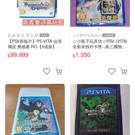
嘉 義 樂 逗 電 玩 館
☆小瓶子玩具坊☆
615
10088
【PSV原版片】PS VITA 仙境
☆小瓶子玩具坊☆PSV (VITA)
傳說 奧德賽 RO【9成新】✪
全新未拆封卡匣--真三國無雙
中古二手✪嘉義樂逗電玩館
英傑傳 中文版
99,999
1,350
$
$