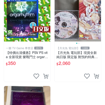
一樂 TV Game 專賣店
【月光魚 電玩部】
3575
1289
【特價出清優惠】PSV PS vit
【月光魚 電玩部】現貨全新
a 全新現貨 樂戰鬥士 orgarhy
純日版 限定版 附預約特典CD
thm 亞日版 日文版【一樂電
PSV 海利肯施塔特之歌 限定
350
2,060
$
$
玩】
版 純日版