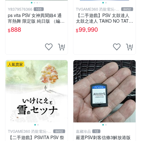
Y8379576366
TVGAME360 恐龍電玩-台
103
8652
中店
ps vita PSV 女神異聞錄4 通
【二手遊戲】PSV 太鼓達人
宵熱舞 限定版 純日版 （編號
太鼓之達人 TAIKO NO TATS
17）
UJIN V VERSION 中文版
888
99,990
$
$
【台中恐龍電玩】
人氣賣家
TVGAME360 恐龍電玩-台
嘉藏珍品
8652
12
中店
【二手遊戲】PSVITA PSV 祭
嚴選PSV刺客信條3解放港版