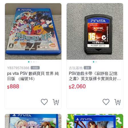
Y8379576366
古玩基地
103
33
ps vita PSV 數碼寶貝 世界 純
PSV遊戲卡帶《寂靜嶺 記憶
日版 （編號16）
之書》英文版裸卡實測良好
限定PSV平臺獨享 廚房遊戲
888
2,060
$
$
獲得熱銷推薦 寂靜嶺 電玩遊
戲 PSV卡帶