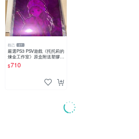
觀己
27
嚴選PS3 PSV遊戲《托托莉的
煉金工作室》原盒附送塑膠海
報，未開封收藏版 托托莉 爐
710
$
石 工作室