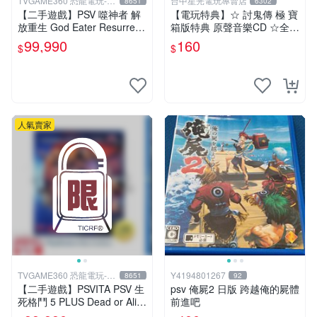
TVGAME360 恐龍電玩-台
台中星光電玩專賣店
8651
6302
中店
【二手遊戲】PSV 噬神者 解
【電玩特典】☆ 討鬼傳 極 寶
放重生 God Eater Resurrecti
箱版特典 原聲音樂CD ☆全新
on 日文版【台中恐龍電玩】
品【台中星光電玩】
99,990
160
$
$
人氣賣家
TVGAME360 恐龍電玩-台
Y4194801267
8651
92
中店
【二手遊戲】PSVITA PSV 生
psv 俺屍2 日版 跨越俺的屍體
死格鬥 5 PLUS Dead or Aliv
前進吧
e 5 Plus 中文【台中恐龍電