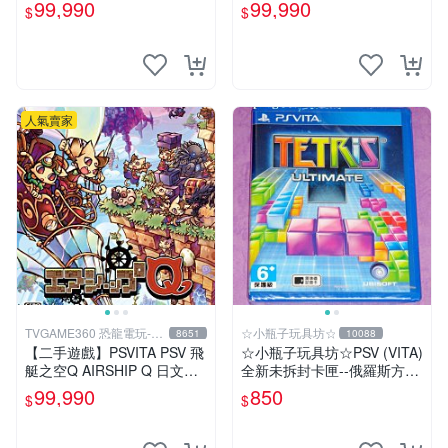
版 【台中恐龍電玩】
10 X FF HD 中文版【台中恐
99,990
99,990
$
$
龍電玩】
人氣賣家
TVGAME360 恐龍電玩-台
☆小瓶子玩具坊☆
8651
10088
中店
【二手遊戲】PSVITA PSV 飛
☆小瓶子玩具坊☆PSV (VITA)
艇之空Q AIRSHIP Q 日文版
全新未拆封卡匣--俄羅斯方塊
裸裝【台中恐龍電玩】
終極版
99,990
850
$
$