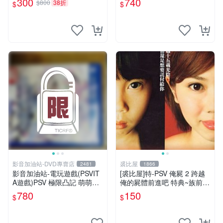
300
740
$800
38折
$
$
全新品
影音加油站-DVD專賣店
裘比屋
2481
1866
影音加油站-電玩遊戲(PSVIT
[裘比屋]特-PSV 俺屍 2 跨越
A遊戲)PSV 極限凸記 萌萌編
俺的屍體前進吧 特典~族前傳
年史 /日文亞版
漫畫特輯(約82頁) 616
780
150
$
$