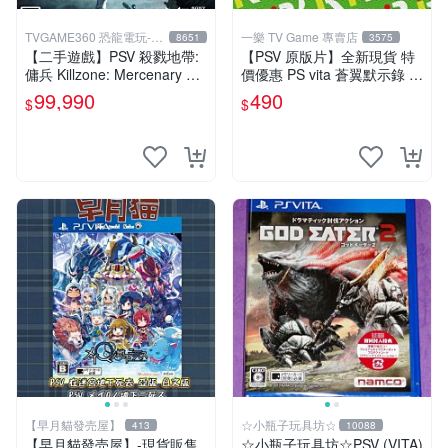
TVGAME360 恐龍電玩-台
一樂 TV Game 專賣店
8651
3575
中店
【二手遊戲】PSV 殺戮地帶:
【PSV 原版片】全新現貨 特
傭兵 Killzone: Mercenary 中
價優惠 PS vita 蒼翼默示錄 時
文版【台中恐龍電玩】
間幻象 BBCP 亞日版 日文版
99,990
490
$
$
【台中一樂電玩】
【早月貓發売屋】
☆小瓶子玩具坊☆
413
10088
【早月貓發売屋】-現貨販售
☆小瓶子玩具坊☆PSV (VITA)