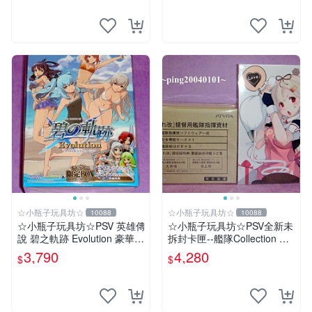
☆小瓶子玩具坊☆
☆小瓶子玩具坊☆
10088
10088
☆小瓶子玩具坊☆PSV 英雄傳
☆小瓶子玩具坊☆PSV全新未
說 碧之軌跡 Evolution 豪華限
拆封卡匣--艦隊Collection 改
定版 CHANA-ANI 限定BOX
《艦隊收藏 改》限定版 (日
3,790
4,280
$
$
(日版)
版) +特典--資料夾