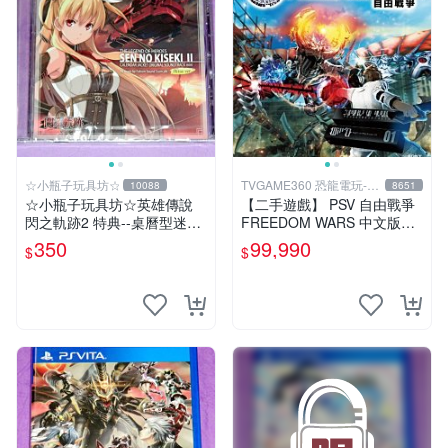
☆小瓶子玩具坊☆
TVGAME360 恐龍電玩-台
10088
8651
中店
☆小瓶子玩具坊☆英雄傳說
【二手遊戲】 PSV 自由戰爭
閃之軌跡2 特典--桌曆型迷你
FREEDOM WARS 中文版
原聲帶--"亞莉莎 Alisa"封面
【台中恐龍電玩】
350
99,990
$
$
(無遊戲卡匣唷)