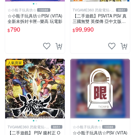
☆小瓶子玩具坊☆
TVGAME360 恐龍電玩-台
10088
8651
中店
☆小瓶子玩具坊☆PSV (VITA)
【二手遊戲】PSVITA PSV 真
全新未拆封卡匣--樂高 玩電影
三國無雙 英傑傳 亞中文版
【台中恐龍電玩】
790
99,990
$
$
人氣賣家
TVGAME360 恐龍電玩-台
☆小瓶子玩具坊☆
8651
10088
中店
【二手遊戲】 PSV 朧村正 O
☆小瓶子玩具坊☆PSV (VITA)