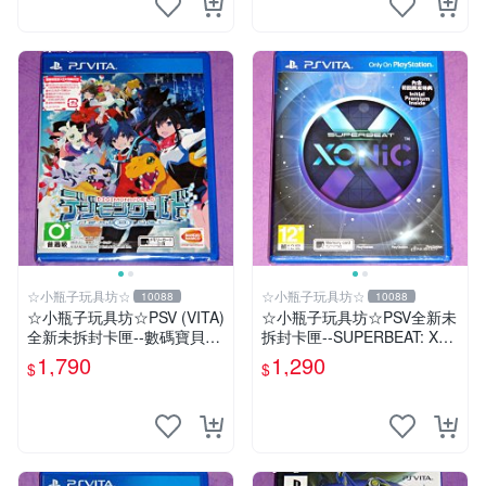
☆小瓶子玩具坊☆
☆小瓶子玩具坊☆
10088
10088
☆小瓶子玩具坊☆PSV (VITA)
☆小瓶子玩具坊☆PSV全新未
全新未拆封卡匣--數碼寶貝世
拆封卡匣--SUPERBEAT: XO
界-next 0rder-新秩序 (初回日
NiC 中文版
1,790
1,290
$
$
版)