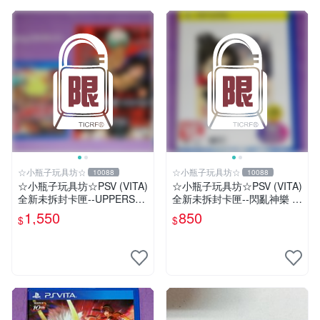
☆小瓶子玩具坊☆
☆小瓶子玩具坊☆
10088
10088
☆小瓶子玩具坊☆PSV (VITA)
☆小瓶子玩具坊☆PSV (VITA)
全新未拆封卡匣--UPPERS
全新未拆封卡匣--閃亂神樂 忍
(日版) + 特典--冊子&CD
者對決 -少女們的証明- BEST
1,550
850
$
$
版