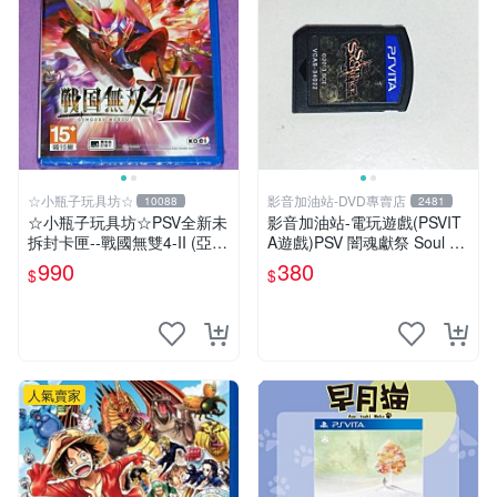
☆小瓶子玩具坊☆
影音加油站-DVD專賣店
10088
2481
☆小瓶子玩具坊☆PSV全新未
影音加油站-電玩遊戲(PSVIT
拆封卡匣--戰國無雙4-II (亞版
A遊戲)PSV 闇魂獻祭 Soul Sa
日文版)
crifice 日版/直購價380元/下
990
380
$
$
標就賣
人氣賣家