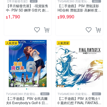
【早月貓發売屋】
TVGAME360 恐龍電玩-台
413
8651
中店
【早月貓發売屋】 -現貨販售
【二手遊戲】 PSV 潛龍諜影
中- PSV SD 鋼彈 G世代 創世
HD合輯 潛龍諜影 高解析度版
純日版 日文版
(MGS 2+3 HD) 日文版 【台
1,790
99,990
$
$
中恐龍電玩】
人氣賣家
人氣賣家
TVGAME360 恐龍電玩-台
TVGAME360 恐龍電玩-台
8651
8651
中店
中店
【二手遊戲】 PSV 全民高爾
【二手遊戲】PSV 太空戰士1
夫6 Everybody's Golf 6 日文
0 最終幻想 FINAL FANTASY