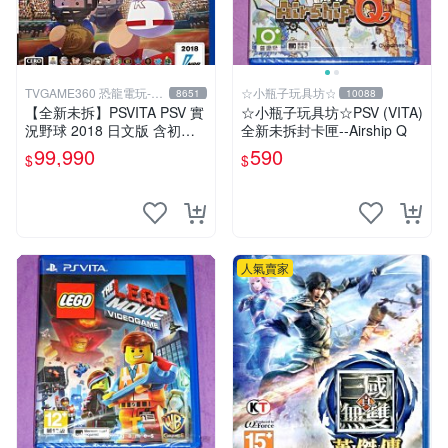
TVGAME360 恐龍電玩-台
☆小瓶子玩具坊☆
8651
10088
中店
【全新未拆】PSVITA PSV 實
☆小瓶子玩具坊☆PSV (VITA)
況野球 2018 日文版 含初回
全新未拆封卡匣--Airship Q
限定特典【台中恐龍電玩】
99,990
590
$
$
人氣賣家