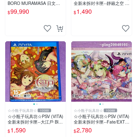
BORO MURAMASA 日文版
全新未拆封卡匣--靜籟之空 O
【台中恐龍電玩】
ffline 獻給失落之星的詩
99,990
1,490
$
$
☆小瓶子玩具坊☆
☆小瓶子玩具坊☆
10088
10088
☆小瓶子玩具坊☆PSV (VITA)
☆小瓶子玩具坊☆PSV (VITA)
全新未拆封卡匣--大江戶 Blac
全新未拆封卡匣--Fate/EXTE
kSmith
LLA 限定版 (日版)
1,590
2,780
$
$