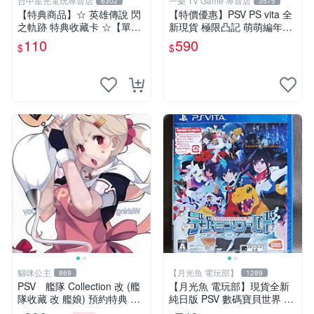
台中星光電玩專賣店
一樂 TV Game 專賣店
6302
3575
【特典商品】☆ 英雄傳說 閃
【特價優惠】PSV PS vita 全
之軌跡 特典收藏卡 ☆【單張
新現貨 極限凸記 萌萌編年史
販售 可挑款】台中星光電玩
亞日版 日文版【台中一樂電
110
590
$
$
玩】
貓咪公主
【月光魚 電玩部】
869
1289
PSV 艦隊 Collection 改 (艦
【月光魚 電玩部】現貨全新
隊收藏 改 艦娘) 預約特典 特
純日版 PSV 數碼寶貝世界 ne
製資料夾 (不含PSV遊戲片)
xt 0rder 日版日文