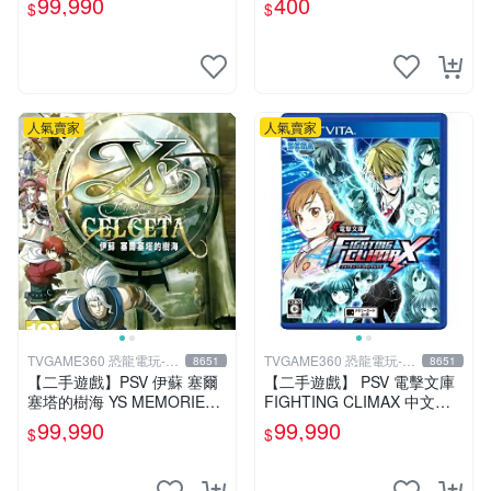
99,990
400
$
$
玩】
人氣賣家
人氣賣家
TVGAME360 恐龍電玩-台
TVGAME360 恐龍電玩-台
8651
8651
中店
中店
【二手遊戲】PSV 伊蘇 塞爾
【二手遊戲】 PSV 電擊文庫
塞塔的樹海 YS MEMORIES
FIGHTING CLIMAX 中文版
OF CELCETA 中文版【台中
【台中恐龍電玩】
99,990
99,990
$
$
恐龍電玩】