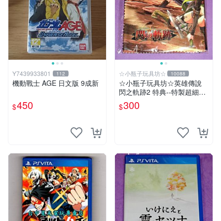
Y7439933801
☆小瓶子玩具坊☆
112
10088
機動戰士 AGE 日文版 9成新
☆小瓶子玩具坊☆英雄傳說
閃之軌跡2 特典--特製超細纖
維掛布 (無遊戲卡匣唷)
450
300
$
$