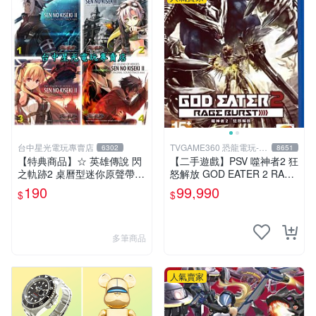
台中星光電玩專賣店
TVGAME360 恐龍電玩-台
6302
8651
中店
【特典商品】☆ 英雄傳說 閃
【二手遊戲】PSV 噬神者2 狂
之軌跡2 桌曆型迷你原聲帶 C
怒解放 GOD EATER 2 RAGE
D ☆全新品【現貨供應 可挑
BURST 中文版【台中恐龍電
190
99,990
$
$
款】台中星光電玩
玩】
多筆商品
人氣賣家