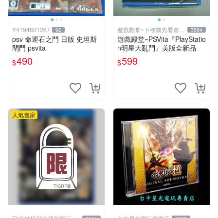
Y4194801267
遊戲殿堂~下標前先看賣場
92
3864
關於我
psv 命運石之門 日版 史坦斯
遊戲殿堂~PSVita『PlayStatio
閘門 psvita
n明星大亂鬥』美版全新品
490
599
$
$
人氣賣家