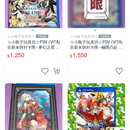
☆小瓶子玩具坊☆
☆小瓶子玩具坊☆
10088
10088
☆小瓶子玩具坊☆PSV (VITA)
☆小瓶子玩具坊☆PSV (VITA)
全新未拆封卡匣--夢幻之星網
全新未拆封卡匣--極限凸起 萌
路版2 EPISODE 2 日文豪華
萌水晶 / 萌情水晶 中文版
1,250
1,550
$
$
包