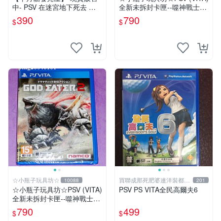
中- PSV 在迷宮地下死去 亞
全新未拆封卡匣--噬神戰士2
版 日文版 ※迷Q地下去死團※
《噬神者2》(日版)
390
790
$
$
☆小瓶子玩具坊☆
買聯成那死肥婆連洋裝都要
10088
201
穿XL號
☆小瓶子玩具坊☆PSV (VITA)
PSV PS VITA全民高爾夫6
全新未拆封卡匣--噬神戰士2
《噬神者2》
790
499
$
$