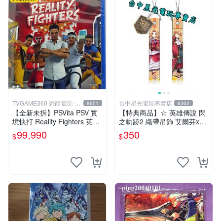
TVGAME360 恐龍電玩-台
台中星光電玩專賣店
8651
6302
中店
【全新未拆】PSVita PSV 實
【特典商品】☆ 英雄傳說 閃
境快打 Reality Fighters 英文
之軌跡2 織帶吊飾 艾爾芬x奧
版【台中恐龍電玩】
利巴特 ☆【官方授權商品】
99,990
350
$
$
台中星光電玩