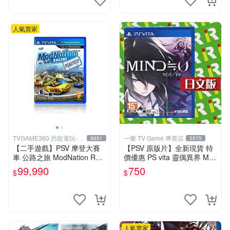
人氣賣家
TVGAME360 恐龍電玩-台
一樂 TV Game 專賣店
8651
3575
中店
【二手遊戲】PSV 摩登大賽
【PSV 原版片】全新現貨 特
車 公路之旅 ModNation Rac
價優惠 PS vita 靈偶異界 MIN
ers 中文版 【台中恐龍電玩】
D≒0 亞日版 日文版【台中一
99,990
750
$
$
樂電玩】
人氣賣家