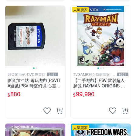
人氣賣家
影音加油站-DVD專賣店
TVGAME360 恐龍電玩-台
2481
8651
中店
影音加油站-電玩遊戲(PSVIT
【二手遊戲】PSV 雷射超人
A遊戲)PSV 時空幻境 心靈傳
起源 RAYMAN ORIGINS 英
奇 R 日版/直購價880元/下標
文版【台中恐龍電玩】
880
99,990
$
$
就賣
人氣賣家