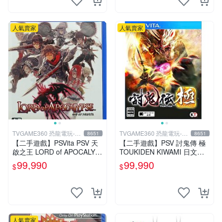
人氣賣家
人氣賣家
TVGAME360 恐龍電玩-台
TVGAME360 恐龍電玩-台
8651
8651
中店
中店
【二手遊戲】PSVita PSV 天
【二手遊戲】PSV 討鬼傳 極
啟之王 LORD of APOCALYP
TOUKIDEN KIWAMI 日文版
SE 亞洲日文版 【台中恐龍電
【台中恐龍電玩】
99,990
99,990
$
$
玩】
人氣賣家