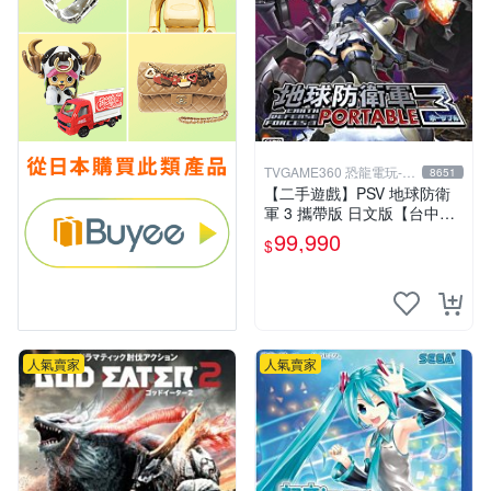
TVGAME360 恐龍電玩-台
8651
中店
【二手遊戲】PSV 地球防衛
軍 3 攜帶版 日文版【台中恐
龍電玩】
99,990
$
人氣賣家
人氣賣家