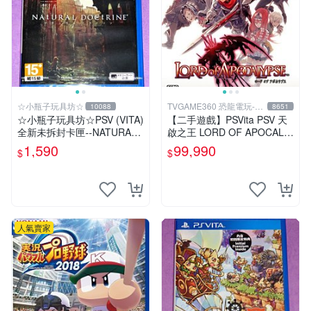
☆小瓶子玩具坊☆
TVGAME360 恐龍電玩-台
10088
8651
中店
☆小瓶子玩具坊☆PSV (VITA)
【二手遊戲】PSVita PSV 天
全新未拆封卡匣--NATURAL
啟之王 LORD OF APOCALY
DOCTRINE 自然教義/自然教
PSE 日文版【台中恐龍電
1,590
99,990
$
$
理(日版)
玩】
人氣賣家