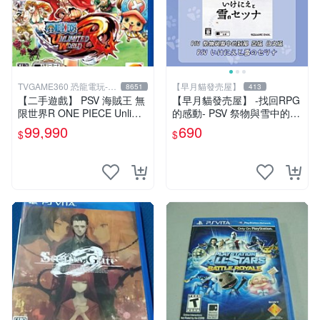
TVGAME360 恐龍電玩-台
【早月貓發売屋】
8651
413
中店
【二手遊戲】 PSV 海賊王 無
【早月貓發売屋】 -找回RPG
限世界R ONE PIECE Unlimit
的感動- PSV 祭物與雪中的剎
ed World 中文版【台中恐龍
那 亞版 日文版 ※現貨販售中※
99,990
690
$
$
電玩】
SQUARE ENIX