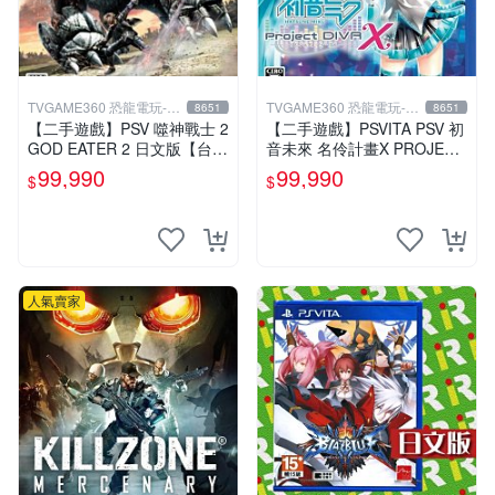
TVGAME360 恐龍電玩-台
TVGAME360 恐龍電玩-台
8651
8651
中店
中店
【二手遊戲】PSV 噬神戰士 2
【二手遊戲】PSVITA PSV 初
GOD EATER 2 日文版【台中
音未來 名伶計畫X PROJECT
恐龍電玩】
DIVA X 日文版【台中恐龍電
99,990
99,990
$
$
玩】
人氣賣家