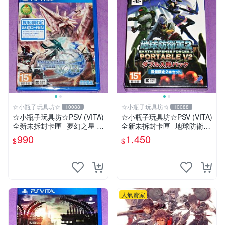
☆小瓶子玩具坊☆
☆小瓶子玩具坊☆
10088
10088
☆小瓶子玩具坊☆PSV (VITA)
☆小瓶子玩具坊☆PSV (VITA)
全新未拆封卡匣--夢幻之星 N
全新未拆封卡匣--地球防衛軍
OVA (亞版日文版)
2 攜帶版 V2 雙人入隊包
990
1,450
$
$
人氣賣家