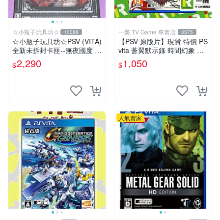
☆小瓶子玩具坊☆
一樂 TV Game 專賣店
10088
3575
☆小瓶子玩具坊☆PSV (VITA)
【PSV 原版片】現貨 特價 PS
全新未拆封卡匣--無夜國度 珍
vita 蒼翼默示錄 時間幻象 BB
藏盒版 / 限定版 (日版)
CP 中文版 支援 VITA TV【一
2,290
1,050
$
$
樂電玩】
人氣賣家