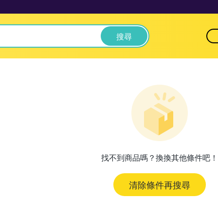
搜尋
找不到商品嗎？換換其他條件吧！
清除條件再搜尋