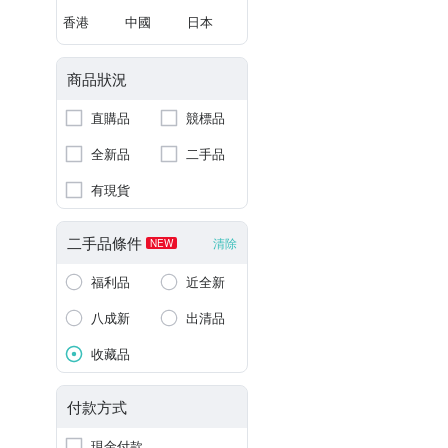
香港
中國
日本
商品狀況
直購品
競標品
全新品
二手品
有現貨
二手品條件
清除
NEW
福利品
近全新
八成新
出清品
收藏品
付款方式
現金付款