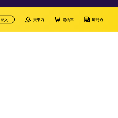
登入
賣東西
購物車
即時通