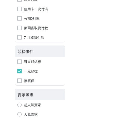
信用卡一次付清
分期0利率
萊爾富取貨付款
7-11取貨付款
競標條件
可立即結標
一元起標
無底價
賣家等級
超人氣賣家
人氣賣家