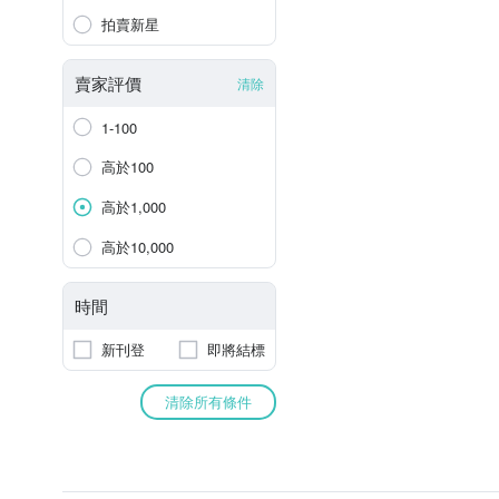
拍賣新星
賣家評價
清除
1-100
高於100
高於1,000
高於10,000
時間
新刊登
即將結標
清除所有條件