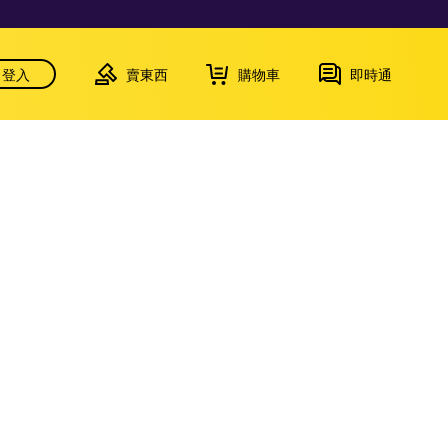
登入
賣東西
購物車
即時通