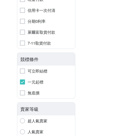
信用卡一次付清
分期0利率
萊爾富取貨付款
7-11取貨付款
競標條件
可立即結標
一元起標
無底價
賣家等級
超人氣賣家
人氣賣家