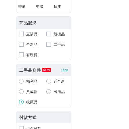
香港
中國
日本
商品狀況
直購品
競標品
全新品
二手品
有現貨
二手品條件
清除
NEW
福利品
近全新
八成新
出清品
收藏品
付款方式
現金付款