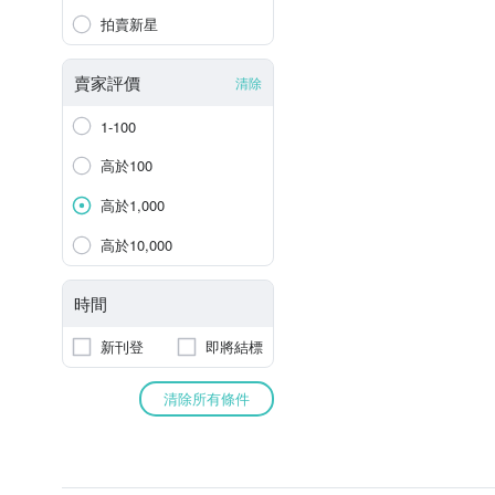
拍賣新星
賣家評價
清除
1-100
高於100
高於1,000
高於10,000
時間
新刊登
即將結標
清除所有條件