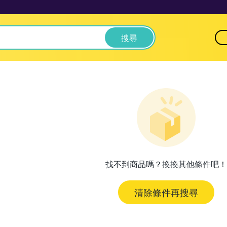
搜尋
找不到商品嗎？換換其他條件吧！
清除條件再搜尋