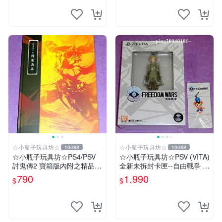
☆小瓶子玩具坊☆
☆小瓶子玩具坊☆
10088
10088
☆小瓶子玩具坊☆PS4/PSV
☆小瓶子玩具坊☆PSV (VITA)
討鬼傳2 寶箱版內附之精品--
全新未拆封卡匣--自由戰爭 限
特製畫集 (無遊戲卡匣唷)
定版 中文版 + 特典--「普洛
790
1,990
$
$
帕」吊飾