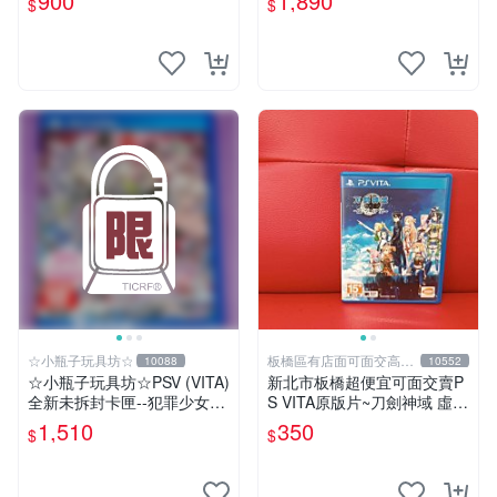
900
1,890
$
$
面交
☆小瓶子玩具坊☆
板橋區有店面可面交高價
10088
10552
回收電玩
☆小瓶子玩具坊☆PSV (VITA)
新北市板橋超便宜可面交賣P
全新未拆封卡匣--犯罪少女2
S VITA原版片~刀劍神域 虛空
《Criminal Girls 2》(日版)
幻界 中文版~~實體店面可面
1,510
350
$
$
交