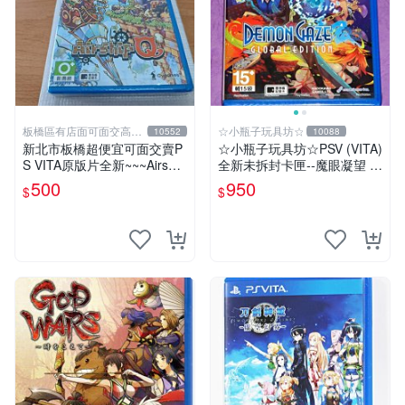
板橋區有店面可面交高價
☆小瓶子玩具坊☆
10552
10088
回收電玩
新北市板橋超便宜可面交賣P
☆小瓶子玩具坊☆PSV (VITA)
S VITA原版片全新~~~Airship
全新未拆封卡匣--魔眼凝望 Gl
Q 飛艇之空~~~便宜賣
obal Edition 黃金版
500
950
$
$