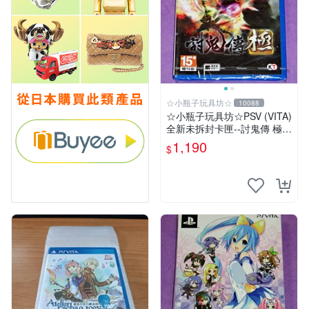
☆小瓶子玩具坊☆
10088
☆小瓶子玩具坊☆PSV (VITA)
全新未拆封卡匣--討鬼傳 極
中文版
1,190
$