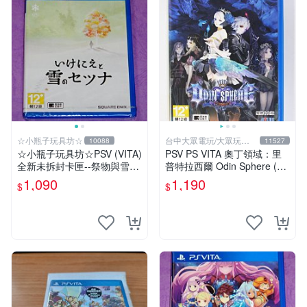
☆小瓶子玩具坊☆
台中大眾電玩/大眾玩具
10088
11527
店
☆小瓶子玩具坊☆PSV (VITA)
PSV PS VITA 奧丁領域：里
全新未拆封卡匣--祭物與雪中
普特拉西爾 Odin Sphere (中
的剎那
文版)**(二手商品)【台中大眾
1,090
1,190
$
$
電玩】