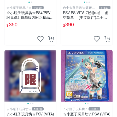
☆小瓶子玩具坊☆
台中大眾電玩/大眾玩具
10088
11527
店
☆小瓶子玩具坊☆PS4/PSV
PSV PS VITA 刀劍神域 ―虛
討鬼傳2 寶箱版內附之精品--
空斷章― (中文版)**(二手商
原聲音樂CD (無遊戲卡匣唷)
品)【台中大眾電玩】
350
390
$
$
☆小瓶子玩具坊☆
☆小瓶子玩具坊☆
10088
10088
☆小瓶子玩具坊☆PSV (VITA)
☆小瓶子玩具坊☆PSV (VITA)