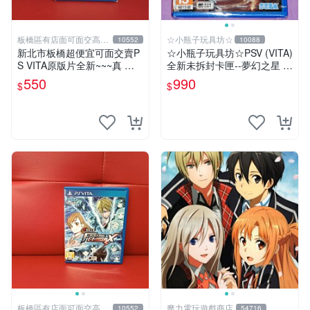
板橋區有店面可面交高價
☆小瓶子玩具坊☆
10552
10088
回收電玩
新北市板橋超便宜可面交賣P
☆小瓶子玩具坊☆PSV (VITA)
S VITA原版片全新~~~真 三
全新未拆封卡匣--夢幻之星 N
國無雙 英傑傳 中文版~~~下
OVA (亞版日文版)
550
990
$
$
標就賣不用等
板橋區有店面可面交高價
魔力電玩遊戲商店
10552
54716