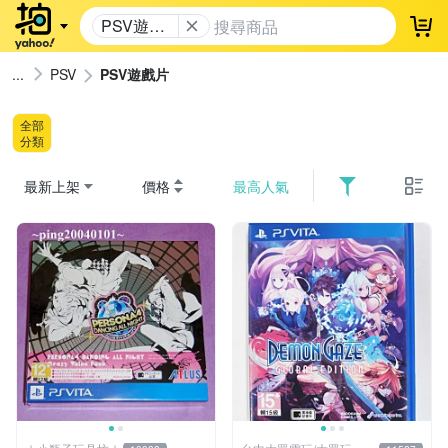
PSV遊戲
登
片
PSV
PSV遊戲片
全部
分類
最新上架
價格
最高人氣