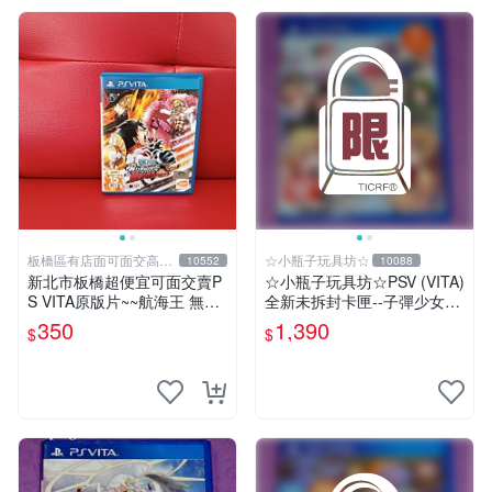
板橋區有店面可面交高價
☆小瓶子玩具坊☆
10552
10088
回收電玩
新北市板橋超便宜可面交賣P
☆小瓶子玩具坊☆PSV (VITA)
S VITA原版片~~航海王 無限
全新未拆封卡匣--子彈少女2
世界 赤紅 中文版~~實體店面
《(Bullet Girls 2》
350
1,390
$
$
可面交