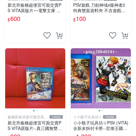
回收電玩
新北市板橋超便宜可面交賣P
PSV遊戲 刀劍神域x噬神者2
S VITA原版片~~電擊文庫 FI
特典雙面資料夾 不含遊戲光
GHTING CLIMAX 中文版~~
碟【板橋魔力】
600
100
$
$
實體店面可面交
板橋區有店面可面交高價
☆小瓶子玩具坊☆
10552
10088
回收電玩
新北市板橋超便宜可面交賣P
☆小瓶子玩具坊☆PSV (VITA)
S VITA原版片--真三國無雙7
全新未拆封卡匣--宏偉王國
帝王傳 中文版~~實體店面可
(初回日版) + 預約特典--CD