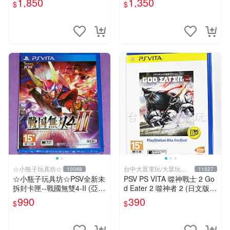
1,850
1,350
$
$
ION
☆小瓶子玩具坊☆
台中大眾電玩/大眾玩具
10088
11527
店
☆小瓶子玩具坊☆PSV全新未
PSV PS VITA 噬神戰士 2 Go
拆封卡匣--戰國無雙4-II (亞版
d Eater 2 噬神者 2 (日文版)
日文版)
(全新未拆)【台中大眾電玩】
990
390
$
$