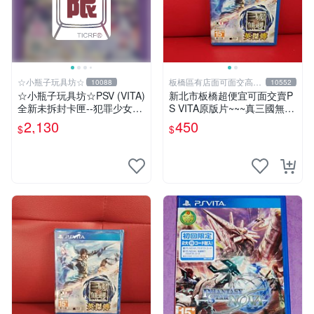
☆小瓶子玩具坊☆
板橋區有店面可面交高價
10088
10552
回收電玩
☆小瓶子玩具坊☆PSV (VITA)
新北市板橋超便宜可面交賣P
全新未拆封卡匣--犯罪少女2
S VITA原版片~~~真三國無雙
《Criminal Girls 2》限定版
英傑傳 中文版~~~實體店面可
2,130
450
$
$
(日版)
面交