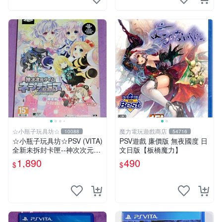
☆小瓶子玩具坊☆
魔力電玩遊戲商店
10088
54716
☆小瓶子玩具坊☆PSV (VITA)
PSV遊戲 廉價版 無夜國度 日
全新未拆封卡匣--神次次元戰
文日版【板橋魔力】
記 戰機少女 Re;Birth 3 V 世
1,890
490
$
$
紀 限定版