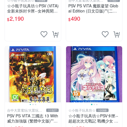
☆小瓶子玩具坊☆
台中大眾電玩/大眾玩具
10088
11527
店
☆小瓶子玩具坊☆PSV (VITA)
PSV PS VITA 魔眼凝望 Glob
全新未拆封卡匣--女神異聞錄
al Edition (日文亞版)**(二手
4 通宵熱舞 豪華版 (日版)
商品)【台中大眾電玩】
2,190
490
$
$
台中大眾電玩/大眾玩具
☆小瓶子玩具坊☆
11527
10088
店
PSV PS VITA 三國志 13 With
☆小瓶子玩具坊☆PSV卡匣--
威力加強版 (繁體中文版)**
超超次次元戰記 戰機少女 R
(二手商品)【台中大眾電玩】
e;Birth2 SISTERS GENERAT