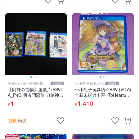
阿輝の古物~低價競標五
☆小瓶子玩具坊☆
12203
10088
六日結標
【阿輝の古物】遊戲片/PSVIT
☆小瓶子玩具坊☆PSV (VITA)
A_P4G 勇者鬥惡龍 刀劍神域
全新未拆封卡匣--ToHeart2
一批合售_1元起標無底價_#F
迷宮旅人
1
1,410
$
$
31
競標
剩6天