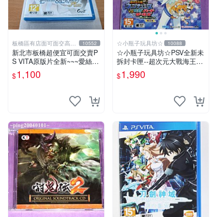
板橋區有店面可面交高價
☆小瓶子玩具坊☆
10552
10088
回收電玩
新北市板橋超便宜可面交賣P
☆小瓶子玩具坊☆PSV全新未
S VITA原版片全新~~~愛絲卡
拆封卡匣--超次元大戰海王星
&羅吉的鍊金工房 PLUS ~黃
VS 世嘉SEGA主機少女 夢幻
1,100
1,990
$
$
昏天空之鍊金術士~~~便宜賣
合體 Special 限定版