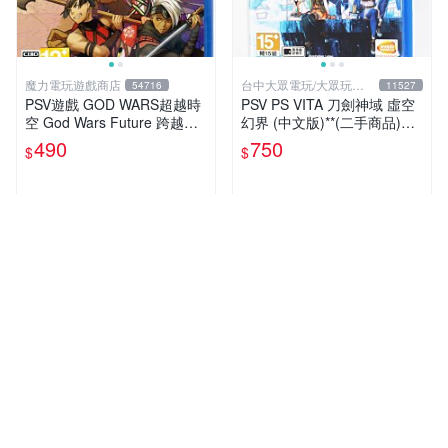
魔力電玩遊戲商店
台中大眾電玩/大眾玩具
54716
11527
店
PSV遊戲 GOD WARS超越時
PSV PS VITA 刀劍神域 虛空
空 God Wars Future 跨越時
幻界 (中文版)**(二手商品)
空 日文日版【板橋魔力】
【台中大眾電玩】
490
750
$
$