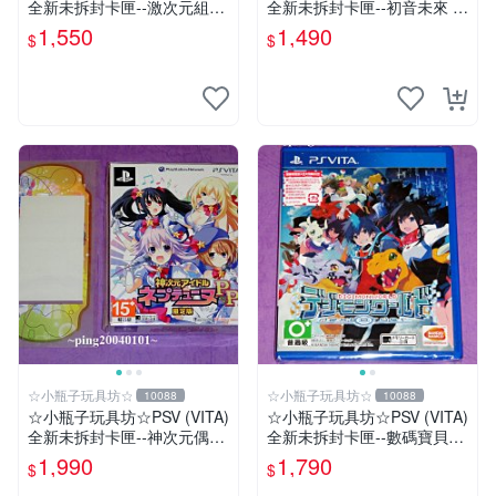
全新未拆封卡匣--激次元組合
全新未拆封卡匣--初音未來 名
戰機少女 VS 殭屍軍團 中文
伶計畫X 中文版
1,550
1,490
$
$
版
☆小瓶子玩具坊☆
☆小瓶子玩具坊☆
10088
10088
☆小瓶子玩具坊☆PSV (VITA)
☆小瓶子玩具坊☆PSV (VITA)
全新未拆封卡匣--神次元偶像
全新未拆封卡匣--數碼寶貝世
戰機少女 PP 日版限定版+ 特
界-next 0rder-新秩序 (初回日
1,990
1,790
$
$
典--機身貼
版)