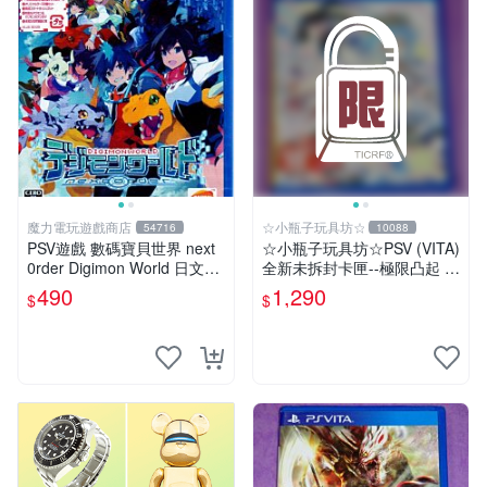
魔力電玩遊戲商店
☆小瓶子玩具坊☆
54716
10088
PSV遊戲 數碼寶貝世界 next
☆小瓶子玩具坊☆PSV (VITA)
0rder Digimon World 日文日
全新未拆封卡匣--極限凸起 萌
版 【板橋魔力】
萌水晶
490
1,290
$
$