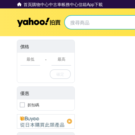
首頁
購物中心
中古車
帳務中心
信箱
App下載
Yahoo拍賣
價格
-
確定
優惠
折扣碼