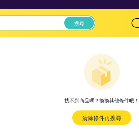
搜尋
找不到商品嗎？換換其他條件吧！
清除條件再搜尋