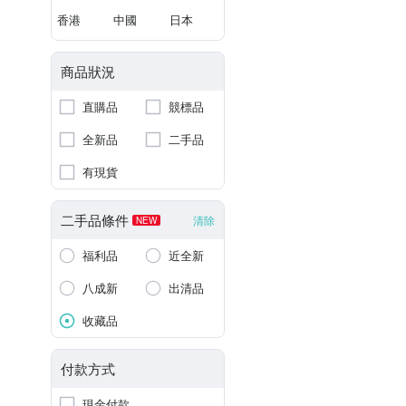
香港
中國
日本
商品狀況
直購品
競標品
全新品
二手品
有現貨
二手品條件
清除
NEW
福利品
近全新
八成新
出清品
收藏品
付款方式
現金付款