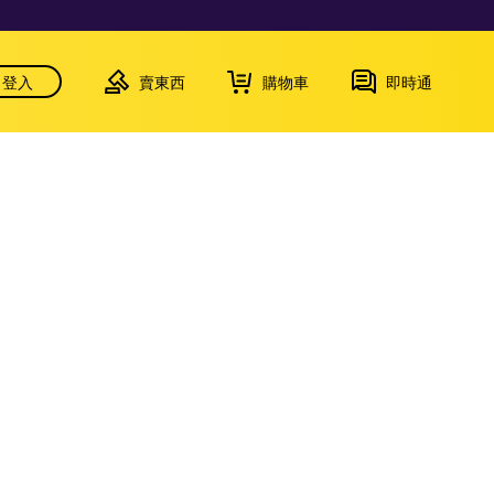
登入
賣東西
購物車
即時通