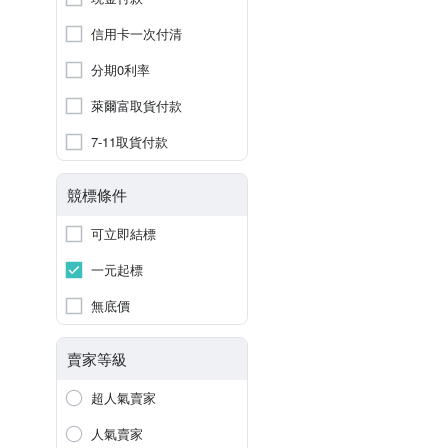
信用卡一次付清
分期0利率
萊爾富取貨付款
7-11取貨付款
競標條件
可立即結標
一元起標
無底價
賣家等級
超人氣賣家
人氣賣家