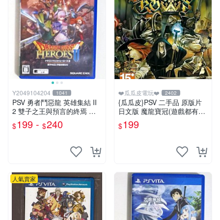
Y2049104204
❤️瓜瓜皮電玩❤️
1041
2402
PSV 勇者鬥惡龍 英雄集結 II
{瓜瓜皮}PSV 二手品 原版片
2 雙子之王與預言的終焉 日
日文版 魔龍寶冠(遊戲都有回
版
收)
199 -
240
199
$
$
$
人氣賣家