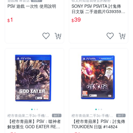
遊戲機 專賣店
你又想知道我便宜的秘密
5387
PSV 遊戲 一次性 使用說明
SONY PSV PSVITA 討鬼傳
日文版 二手遊戲片G39359
(下標前請先詢問)
1
39
$
$
橙市青蘋果二手3c-手機/相
橙市青蘋果二手3c-手機/相
917
917
機
機
【橙市青蘋果】PSV：噬神者
【橙市青蘋果】PSV：討鬼傳
解放重生 GOD EATER RES
TOUKIDEN 日版 #14824
URRECTION 日版 #19491