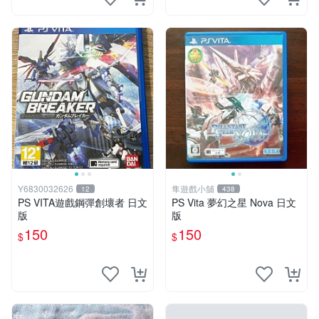
Y6830032626
隼遊戲小舖
12
438
PS VITA遊戲鋼彈創壞者 日文
PS Vita 夢幻之星 Nova 日文
版
版
150
150
$
$