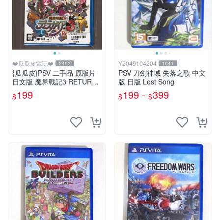
❤️瓜瓜皮電玩❤️
Y2049104204
2402
1041
{瓜瓜皮}PSV 二手品 原版片
PSV 刀劍神域 失落之歌 中文
日文版 魔界戰記3 RETURN
版 日版 Lost Song
(遊戲都有回收)
199
199 -
399
$
$
$