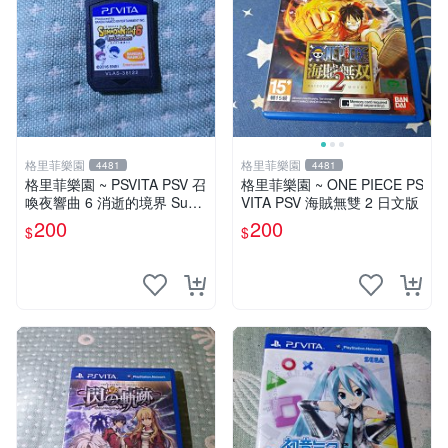
格里菲樂園
格里菲樂園
4481
4481
格里菲樂園 ~ PSVITA PSV 召
格里菲樂園 ~ ONE PIECE PS
喚夜響曲 6 消逝的境界 Sum
VITA PSV 海賊無雙 2 日文版
mon Night 6 Lost 日文版裸卡
200
200
$
$