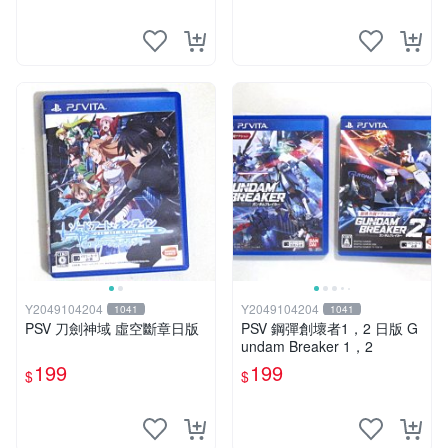
Y2049104204
Y2049104204
1041
1041
PSV 刀劍神域 虛空斷章日版
PSV 鋼彈創壞者1，2 日版 G
undam Breaker 1，2
199
199
$
$