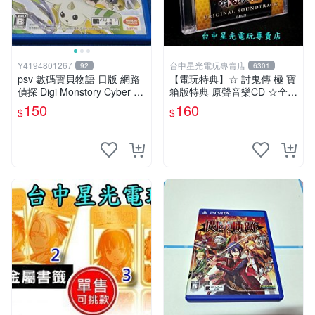
Y4194801267
台中星光電玩專賣店
92
6301
psv 數碼寶貝物語 日版 網路
【電玩特典】☆ 討鬼傳 極 寶
偵探 Digi Monstory Cyber Sl
箱版特典 原聲音樂CD ☆全新
euth
品【台中星光電玩】
150
160
$
$