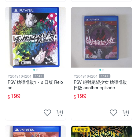
Y2049104204
Y2049104204
1041
1041
PSV 槍彈辯駁1・2 日版 Relo
PSV 絕對絕望少女 槍彈辯駁
ad
日版 another episode
199
199
$
$
人氣賣家