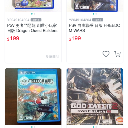
Y2049104204
Y2049104204
1041
1041
PSV 勇者鬥惡龍 創世小玩家
PSV 自由戰爭 日版 FREEDO
日版 Dragon Quest Builders
M WARS
199
199
$
$
多筆商品