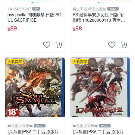
Y4194801267
再生工場 精品生活館
92
1565
psv psvita 闇魂獻祭 日版 SO
PS 迷你早安少女組 日版 附
UL SACRIFICE
側標 140200000113 再生工
場YR2012 02
89
98
$
$
人氣賣家
人氣賣家
❤️瓜瓜皮電玩❤️
❤️瓜瓜皮電玩❤️
2402
2402
{瓜瓜皮}PSV 二手品 原版片
{瓜瓜皮}PSV 二手品 原版片