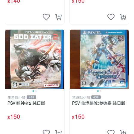
140
150
$
$
隼遊戲小舖
隼遊戲小舖
438
438
PSV 噬神者2 純日版
PSV 仙境傳說:奧德賽 純日版
150
150
$
$