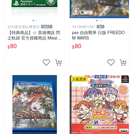
台中星光電玩專賣店
Y4194801267
6301
92
【特典商品】☆ 英雄傳說 閃
psv 自由戰爭 日版 FREEDO
之軌跡 官方授權商品 Missi限
M WARS
定 彈力手機支架 ☆全新品
80
80
$
$
【特價優惠】台中星光電玩
人氣賣家