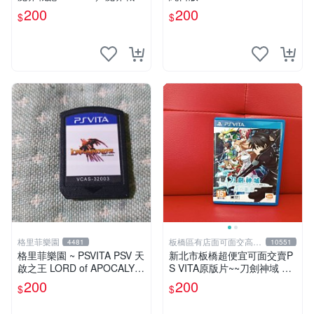
ディスガイア3 Return／Disg
200
200
$
$
aea 3 Return
格里菲樂園
板橋區有店面可面交高價
4481
10551
回收電玩
格里菲樂園 ~ PSVITA PSV 天
新北市板橋超便宜可面交賣P
啟之王 LORD of APOCALYP
S VITA原版片~~刀劍神域 虛
SE 日版 裸卡
空斷章 中文版~~實體店面可
200
200
$
$
面交