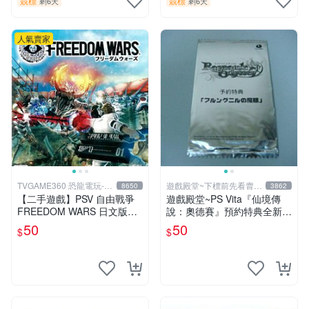
競標
競標
剩6天
剩6天
人氣賣家
TVGAME360 恐龍電玩-台
遊戲殿堂~下標前先看賣場
8650
3862
中店
關於我
【二手遊戲】PSV 自由戰爭
遊戲殿堂~PS Vita『仙境傳
FREEDOM WARS 日文版
說：奧德賽』預約特典全新未
【台中恐龍電玩】
使用(不含遊戲片喔)
50
50
$
$