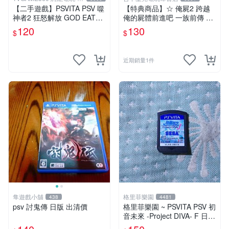
中店
【二手遊戲】PSVITA PSV 噬
【特典商品】☆ 俺屍2 跨越
神者2 狂怒解放 GOD EATER
俺的屍體前進吧 一族前傳 漫
2 RAGE BURST 日文版 台中
畫特輯 ☆全新品【不含遊戲
120
130
$
$
恐龍電玩
軟體】台中星光電玩
近期銷量1件
隼遊戲小舖
格里菲樂園
438
4481
psv 討鬼傳 日版 出清價
格里菲樂園 ~ PSVITA PSV 初
音未來 -Project DIVA- F 日版
裸卡