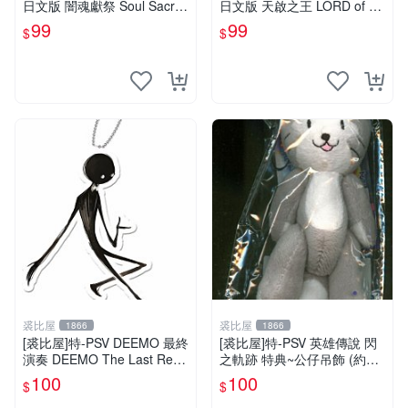
日文版 闇魂獻祭 Soul Sacrifi
日文版 天啟之王 LORD of AP
ce(遊戲都有回收)
OCALYPSE(遊戲都有回收)
99
99
$
$
裘比屋
裘比屋
1866
1866
[裘比屋]特-PSV DEEMO 最終
[裘比屋]特-PSV 英雄傳說 閃
演奏 DEEMO The Last Recit
之軌跡 特典~公仔吊飾 (約13
al 特典~吊飾(2入)
cm)
100
100
$
$