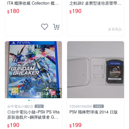
ITA 艦隊收藏 Collection 艦隊
之軌跡2 桌曆型迷你原聲帶 C
收藏 改 純日版
D ☆全新品【現貨供應 可挑
180
190
$
$
款】台中星光電玩
多筆商品
台中電玩小舖2店
Y2049104204
572
1041
◎台中電玩小舖~PSV PS Vita
PSV 職棒野球魂 2014 日版
原裝遊戲片~鋼彈破壞者 Gun
dam Breaker ~190
190
199
$
$