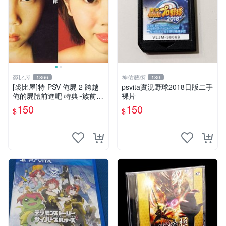
裘比屋
神佑藝術
1866
180
[裘比屋]特-PSV 俺屍 2 跨越
psvita實況野球2018日版二手
俺的屍體前進吧 特典~族前傳
裸片
漫畫特輯(約82頁) 616
150
150
$
$