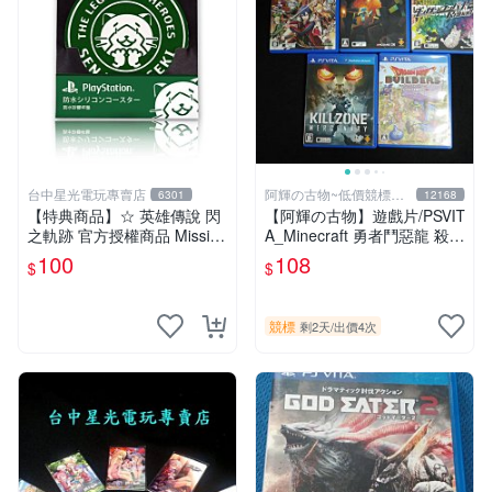
台中星光電玩專賣店
阿輝の古物~低價競標五
6301
12168
六日結標
【特典商品】☆ 英雄傳說 閃
【阿輝の古物】遊戲片/PSVIT
之軌跡 官方授權商品 Missi限
A_Minecraft 勇者鬥惡龍 殺戮
定 防水矽膠杯墊 ☆全新品
地帶 英雄傳說 槍彈辯駁 一批
100
108
$
$
【台中星光電玩】
合售_刮痕污漬_1元起標無底
價_#F30
競標
剩2天
/
出價4次