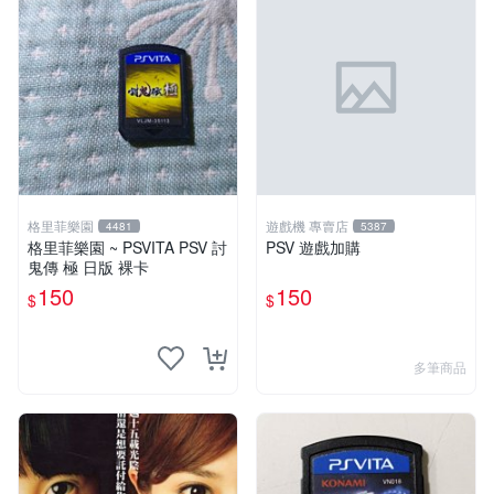
格里菲樂園
遊戲機 專賣店
4481
5387
格里菲樂園 ~ PSVITA PSV 討
PSV 遊戲加購
鬼傳 極 日版 裸卡
150
150
$
$
多筆商品