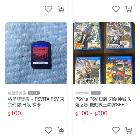
格里菲樂園
cycstore
4481
303
格里菲樂園 ~ PSVITA PSV 東
PSVita PSV 日版 刀劍神域 失
京幻都 日版 裸卡
落之歌 機動戰士鋼彈SEED
東京幻都 海賊無雙3 經典熱
100
100 -
300
$
$
$
血動作 RPG