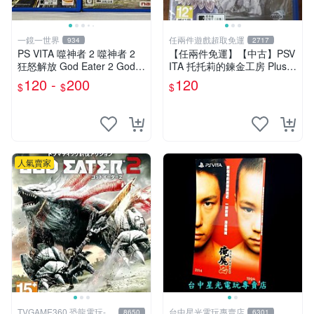
一鏡一世界
任兩件遊戲超取免運
934
2717
PS VITA 噬神者 2 噬神者 2
【任兩件免運】【中古】PSV
狂怒解放 God Eater 2 God E
ITA 托托莉的鍊金工房 Plus
ater 2 Rage Burst
亞蘭德的鍊金術士2 日文版
120 -
200
120
$
$
$
人氣賣家
TVGAME360 恐龍電玩-台
台中星光電玩專賣店
8650
6301