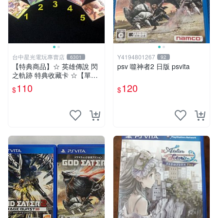
台中星光電玩專賣店
Y4194801267
6301
92
【特典商品】☆ 英雄傳說 閃
psv 噬神者2 日版 psvita
之軌跡 特典收藏卡 ☆【單張
販售 可挑款】台中星光電玩
110
120
$
$