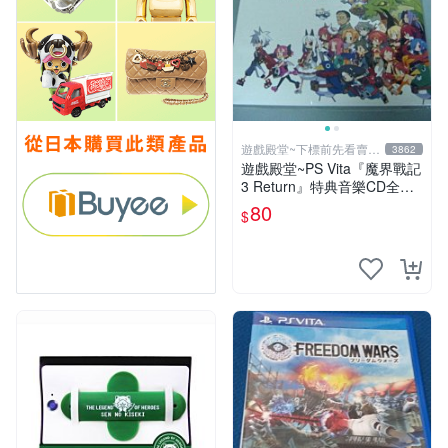
遊戲殿堂~下標前先看賣場
3862
關於我
遊戲殿堂~PS Vita『魔界戰記
3 Return』特典音樂CD全新
品未使用(不含遊戲片喔)
80
$