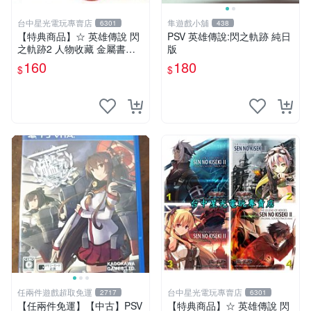
台中星光電玩專賣店
隼遊戲小舖
6301
438
【特典商品】☆ 英雄傳說 閃
PSV 英雄傳說:閃之軌跡 純日
之軌跡2 人物收藏 金屬書籤
版
☆【單張販售 可挑款】台中
160
180
$
$
星光電玩
任兩件遊戲超取免運
台中星光電玩專賣店
2717
6301
【任兩件免運】【中古】PSV
【特典商品】☆ 英雄傳說 閃