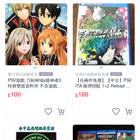
魔力電玩遊戲商店
任兩件遊戲超取免運
54716
2717
PSV遊戲 刀劍神域x噬神者2
【任兩件免運】【中古】PSV
特典雙面資料夾 不含遊戲光
ITA 槍彈辯駁 1+2 Reload 日
碟【板橋魔力】
文版
100
100
$
$