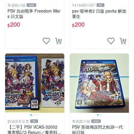
隼遊戲小舖
Y4194801267
438
92
PSV 自由戰爭 Freedom War
psv 噬神者2 日版 psvita 解放
s 日文版
重生
200
200
$
$
奶油泡芙豆漿
隼遊戲小舖
36
438
【二手】PSV VCAS-32002
PSV 英雄傳說閃之軌跡一代
魔界戰記3 Return／魔界戦記
純日版