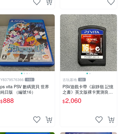
Y8379576366
古玩基地
103
33
ps vita PSV 數碼寶貝 世界
PSV遊戲卡帶《寂靜嶺 記憶
純日版 （編號16）
之書》英文版裸卡實測良好
限定PSV平臺獨享 廚房遊戲
888
2,060
$
$
獲得熱銷推薦 寂靜嶺 電玩
遊戲 PSV卡帶