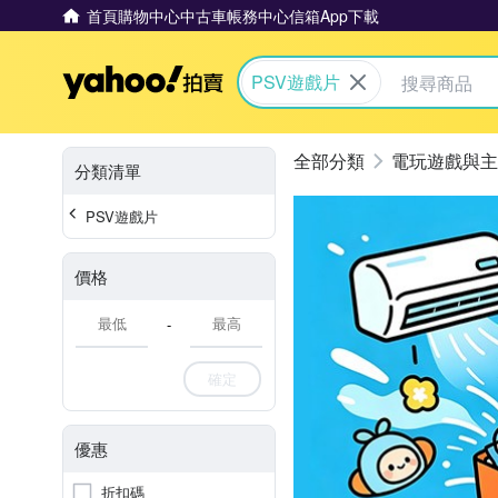
首頁
購物中心
中古車
帳務中心
信箱
App下載
Yahoo拍賣
PSV遊戲片
電玩遊戲與主
分類清單
PSV遊戲片
價格
-
確定
優惠
折扣碼