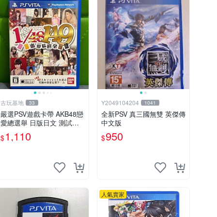
古玩基地
Y2049104204
33
1041
嚴選PSV遊戲卡帶 AKB48戀
全新PSV 真三國無雙 英傑傳
愛總選舉 日版日文 測試正
中文版
常 游戲卡帶 磨痕 壓痕 成色
1,110
950
$
$
圖
人氣賣家