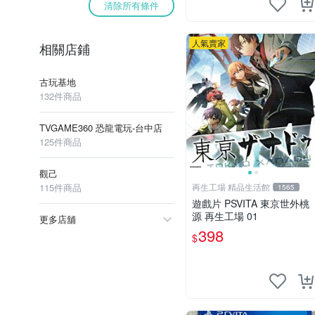
清除所有條件
人氣賣家
相關店鋪
古玩基地
132件商品
TVGAME360 恐龍電玩-台中店
125件商品
觀己
115件商品
再生工場 精品生活館
1565
遊戲片 PSVITA 東京世外桃
源 再生工場 01
更多店舖
398
$