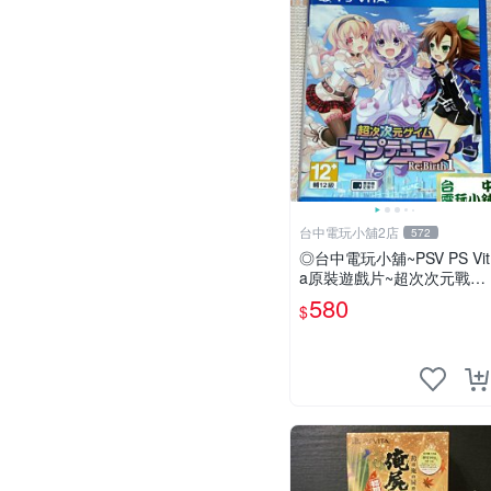
台中電玩小舖2店
572
◎台中電玩小舖~PSV PS Vit
a原裝遊戲片~超次次元戰記
戰機少女 Re;Birth1 ~580
580
$