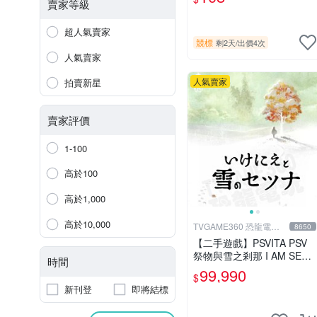
駁 一批合售_刮痕污漬_1元
賣家等級
起標無底價_#F30
超人氣賣家
競標
剩2天
/
出價4次
人氣賣家
人氣賣家
拍賣新星
賣家評價
1-100
高於100
高於1,000
高於10,000
TVGAME360 恐龍電玩-
8650
台中店
【二手遊戲】PSVITA PSV
祭物與雪之剎那 I AM SETS
時間
UN 日文版【台中恐龍電
99,990
$
玩】
新刊登
即將結標