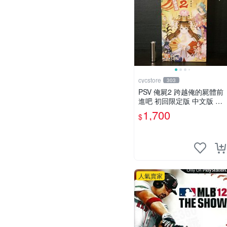
cycstore
303
PSV 俺屍2 跨越俺的屍體前
進吧 初回限定版 中文版 全
新未拆封 X200
1,700
$
人氣賣家