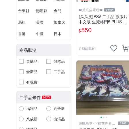
❤️瓜瓜皮電玩❤️
台東縣
澎湖縣
金門
2402
{瓜瓜皮}PSV 二手品 原版片
中文版 生死格鬥5 PLUS De
馬祖
美國
加拿大
ad or Alive 5(遊戲都有回收)
550
$
香港
中國
日本
近期銷量3件
商品狀況
直購品
競標品
全新品
二手品
有現貨
二手品條件
NEW
福利品
近全新
八成新
出清品
遊戲殿堂~下標前先看賣
3862
場關於我