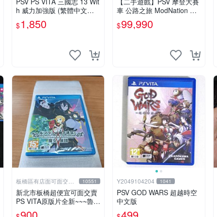
PSV PS VITA 三國志 13 Wit
【二手遊戲】PSV 摩登大賽
h 威力加強版 (繁體中文版)*
車 公路之旅 ModNation Ra
*(二手商品)【台中大眾電
cers 中文版 【台中恐龍電
1,850
99,990
$
$
玩】
玩】
板橋區有店面可面交高
Y2049104204
10551
1041
價回收電玩
新北市板橋超便宜可面交賣
PSV GOD WARS 超越時空
PS VITA原版片全新~~~魯弗
中文版
蘭的地下迷宮與魔女的旅團
900
499
$
$