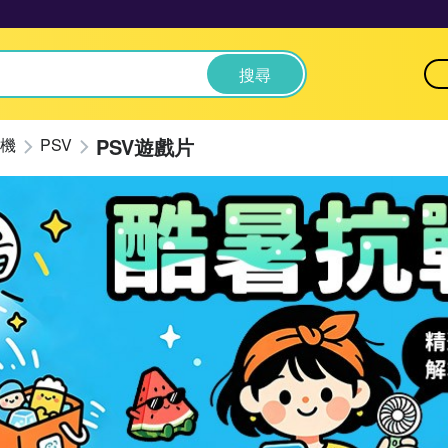
搜尋
PSV遊戲片
機
PSV