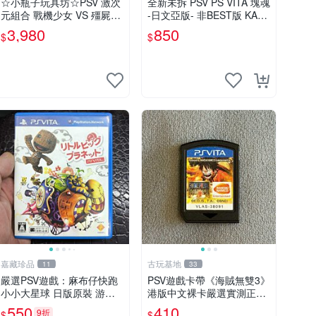
☆小瓶子玩具坊☆PSV 激次
全新未拆 PSV PS VITA 塊魂
元組合 戰機少女 VS 殭屍軍
-日文亞版- 非BEST版 KATA
團 animate 店舖特典 限定
MARI
3,980
850
$
$
版(日版)+特典--CD
嘉藏珍品
古玩基地
11
33
嚴選PSV遊戲：麻布仔快跑
PSV遊戲卡帶《海賊無雙3》
小小大星球 日版原裝 游玩
港版中文裸卡嚴選實測正常
成色佳 小小大星球 psv 麻布
索尼PSV專用 港版直營 psv
550
410
9折
$
$