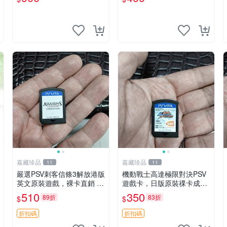
~~~便宜賣
嘉藏珍品
嘉藏珍品
11
11
嚴選PSV刺客信條3解放港版
機動戰士高達極限對決PSV
英文原裝遊戲，裸卡直銷 刺
遊戲卡，日版原裝祼卡成色
客信條3 游戲 港版游戲
佳 機動戰士高達極限對決 P
510
350
89折
83折
$
$
SV 日版 裸卡 成品
折扣碼
折扣碼