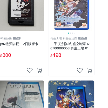
神佑藝術
再生工場 精品生活館
180
1565
psv槍彈辯駁1+2日版裸卡
二手 刀劍神域 虛空斷章 61
0700000058 再生工場 01
300
498
$
$