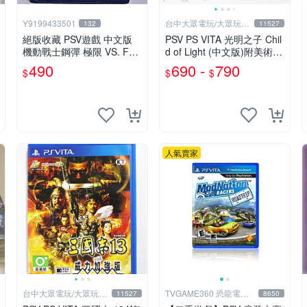
Y9199433501
台中大眾電玩/大眾玩具
132
11527
店
絕版收藏 PSV遊戲 中文版
PSV PS VITA 光明之子 Chil
機動戰士鋼彈 極限 VS. FO
d of Light (中文版)附美術設
RCE
定集(二手商品)【台中大眾
490
690 -
790
$
$
$
電玩】
人氣賣家
台中大眾電玩/大眾玩具
TVGAME360 恐龍電玩-
11527
8650
店
台中店