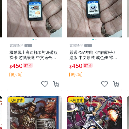
嘉藏珍品
嘉藏珍品
11
11
機動戰士高達極限對決港版
嚴選PSV遊戲《自由戰爭》
裸卡 游戲嚴選 中文適合收
港版 中文原裝 成色佳 裸卡
藏 機動戰士 高達對決 游戲
自由戰爭 PSV 港版 中文
450
450
87折
87折
$
$
機
折扣碼
折扣碼
人氣賣家
人氣賣家