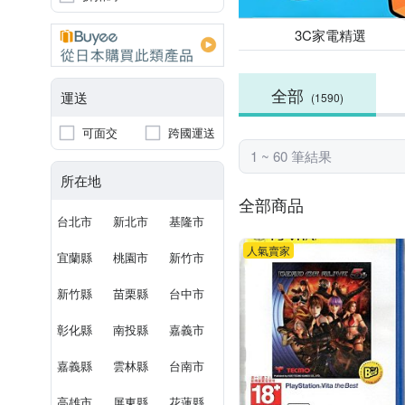
3C家電精選
全部
運送
(1590)
可面交
跨國運送
1 ~ 60 筆結果
所在地
全部商品
台北市
新北市
基隆市
人氣賣家
宜蘭縣
桃園市
新竹市
新竹縣
苗栗縣
台中市
彰化縣
南投縣
嘉義市
嘉義縣
雲林縣
台南市
高雄市
屏東縣
花蓮縣