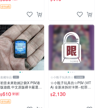
仔快跑 測試無誤
海賊無雙 港版
折扣碼
嘉藏珍品
☆小瓶子玩具坊☆
11
10088
初音未來歌姬計劃X PSV港
☆小瓶子玩具坊☆PSV (VIT
版遊戲 中文原版裸卡嚴選
A) 全新未拆封卡匣--犯罪少
初音未來 畫集 游戲 限量版
女2《Criminal Girls 2》限
610
2,130
91折
$
$
定版 (日版)
折扣碼