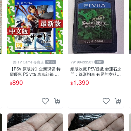
一樂 TV Game 專賣店
Y9199433501
3575
132
【PSV 原版片】全新現貨 特
絕版收藏 PSV遊戲 命運石之
價優惠 PS vita 東京幻都 TO
門：線形拘束 有界的樹狀圖
KYO XANADU 中文版【台
日版 VLJM-30061
890
1,390
$
$
中一樂電玩】