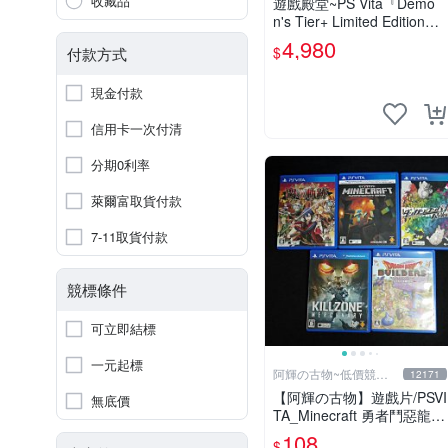
收藏品
遊戲殿堂~PS Vita『Demo
n's Tier+ Limited Edition』
全新稀有實體片-全球限量1
4,980
$
付款方式
500片
現金付款
信用卡一次付清
分期0利率
萊爾富取貨付款
7-11取貨付款
競標條件
可立即結標
一元起標
阿輝の古物~低價競標
12171
五六日結標
【阿輝の古物】遊戲片/PSVI
無底價
TA_Minecraft 勇者鬥惡龍
殺戮地帶 英雄傳說 槍彈辯
108
$