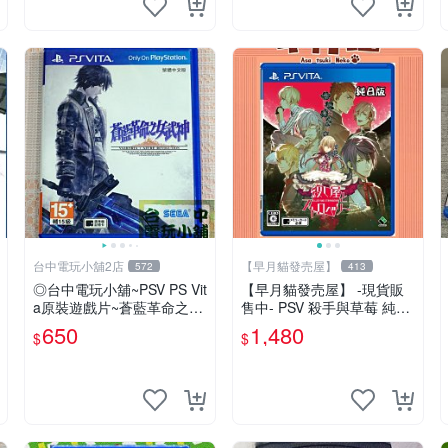
台中電玩小舖2店
【早月貓發売屋】
572
413
◎台中電玩小舖~PSV PS Vit
【早月貓發売屋】 -現貨販
a原裝遊戲片~蒼藍革命之女
售中- PSV 殺手與草莓 純日
武神 中文版 中文版 ~650
版 日文版 ※戀愛×懸疑※ 戀
650
1,480
$
$
愛ADV遊戲