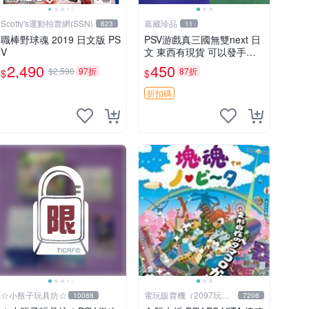
Scotty's運動拍賣網(SSN)
嘉藏珍品
623
11
職棒野球魂 2019 日文版 PS
PSV游戲真三國無雙next 日
V
文 東西有現貨 可以發手物
品 無質量問題售不退不換
2,490
450
$2,590
97折
87折
$
$
折扣碼
☆小瓶子玩具坊☆
電玩販賣機（2097玩具
10088
7206
公仔舖