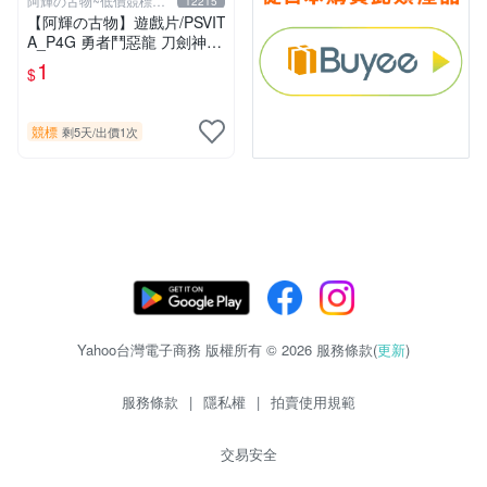
阿輝の古物~低價競標五
12215
六日結標
【阿輝の古物】遊戲片/PSVIT
A_P4G 勇者鬥惡龍 刀劍神域
一批合售_1元起標無底價_#F
1
$
31
競標
剩5天
/
出價1次
Yahoo台灣電子商務 版權所有 © 2026 服務條款(
更新
)
服務條款
|
隱私權
|
拍賣使用規範
交易安全