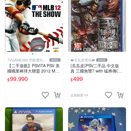
TVGAME360 恐龍電玩-台
❤️瓜瓜皮電玩❤️
8650
2402
中店
【二手遊戲】PSVITA PSV 美
{瓜瓜皮}PSV二手品 中文版
國職業棒球大聯盟 2012 MLB
真 三國無雙7 with 猛將傳(遊
THE SHOW 12 英文版 【台
戲都能回收)
99,990
499
$
$
中恐龍電玩】
近期銷量1件