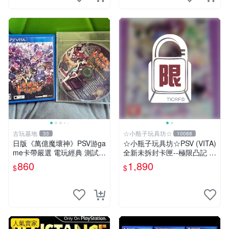
古玩基地
☆小瓶子玩具坊☆
33
10088
日版《萬億魔壞神》PSV游ga
☆小瓶子玩具坊☆PSV (VITA)
me卡帶嚴選 電玩經典 測試正
全新未拆封卡匣--極限凸記 萌
常 完整遊戲內容 附贈未拆封
萌編年史 限定版 (亞版)
860
1,890
$
$
音樂CD 萬億魔壞神 PSV 游g
ame 卡帶 音樂CD 使用
人氣賣家