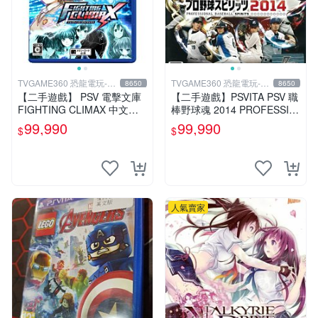
TVGAME360 恐龍電玩-台
TVGAME360 恐龍電玩-台
8650
8650
中店
中店
【二手遊戲】 PSV 電擊文庫
【二手遊戲】PSVITA PSV 職
FIGHTING CLIMAX 中文版
棒野球魂 2014 PROFESSIO
【台中恐龍電玩】
NAL BASEBALL 2014 日文
99,990
99,990
$
$
版
人氣賣家