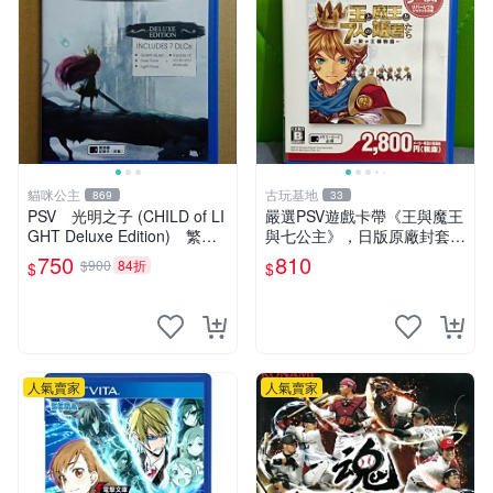
貓咪公主
古玩基地
869
33
PSV 光明之子 (CHILD of LI
嚴選PSV遊戲卡帶《王與魔王
GHT Deluxe Edition) 繁體
與七公主》，日版原廠封套，
中文版 二手品
雙面精美封面，實測暢玩無障
750
810
$900
84折
$
$
礙。久藏家中，輕微使用痕
跡，實物圖可查，歡迎細心評
估。古董級遊戲限量收
人氣賣家
人氣賣家