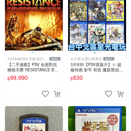
TVGAME360 恐龍電玩-台
台中星光電玩專賣店
8650
6301
中店
【二手遊戲】PSV 全面對抗
3片630【PSV原版片】☆ 超
燃燒天際 RESISTANCE BUR
級特惠 影牢 初音 魔龍寶冠
NING SKIES 中文版【台中恐
鍊金工房 ☆中古二手商品
99,990
630
$
$
龍電玩】
【星光】