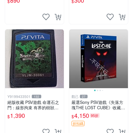
890
300
$
$
樂電玩】
Y9199433501
觀己
132
27
絕版收藏 PSV遊戲 命運石之
嚴選Sony PSV遊戲《失落方
門：線形拘束 有界的樹狀圖
塊THE LOST CUBE》收藏
日版 VLJM-30061
版，英語原裝未拆封 失落方
1,390
4,150
95折
$
$
塊 THE LOST CUBE PSV 精
華版 新作 權杖
折扣碼