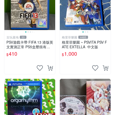
古玩基地
格里菲樂園
33
4485
PSV遊戲卡帶 FIFA 13 港版英
格里菲樂園 ~ PSVITA PSV F
文實測正常 PS5盒壓痕有圖
ATE EXTELLA 中文版
可驗收 FIFA 13 PSV 港版 游
410
1,000
$
$
玩無問題 PSV FIFA 13 港版
英文