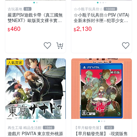
古玩基地
☆小瓶子玩具坊☆
33
10088
嚴選PSV遊戲卡帶《真三國無
☆小瓶子玩具坊☆PSV (VITA)
雙NEXT》歐版英文裸卡實測
全新未拆封卡匣--犯罪少女2
正常全新到貨 真三國無雙 PS
《Criminal Girls 2》限定版
460
2,130
$
$
V 游戲卡帶 任玩無雙
(日版)
人氣賣家
再生工場 精品生活館
【早月貓發売屋】
1566
413
遊戲片 PSVITA 東京世外桃源
【早月貓發売屋】 -現貨販售