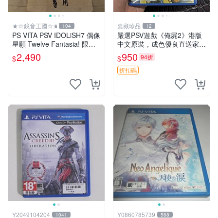
★☆鏡音王國☆★
嘉藏珍品
104
12
PS VITA PSV IDOLiSH7 偶像
嚴選PSV遊戲《俺屍2》港版
星願 Twelve Fantasia! 限定
中文原裝，成色優良直送家門
版 純日版 日文版 特裝版
口 俺屍2 PSV 港版 中文
2,490
950
94折
$
$
折扣碼
Y2049104204
Y0860785739
1041
568