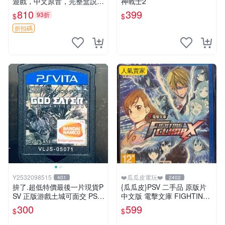
遊戲，中文原音，完整盒説，
神戰士2
實拍展示成色佳 閃之軌跡Ⅱ P
810
399
93折
$
$
SV 港版 中文
折扣碼
人氣賣家
Y2532098515
❤️瓜瓜皮電玩❤️
401
2402
拚了.超低特價最後一片現貨P
{瓜瓜皮}PSV 二手品 原版片
SV 正版游戲土城可面交 PSV
中文版 電擊文庫 FIGHTING
噬神者 解放重生 日版 【9成
CLIMAX(遊戲都有回收)
300
599
$
$
新】✪裸片 二手九成新~