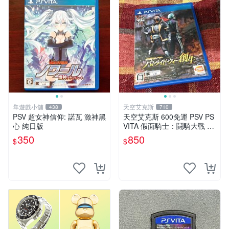
隼遊戲小舖
天空艾克斯
438
710
PSV 超女神信仰: 諾瓦 激神黑
天空艾克斯 600免運 PSV PS
心 純日版
VITA 假面騎士：鬪騎大戰 創
生 普通版 純日版
350
850
$
$