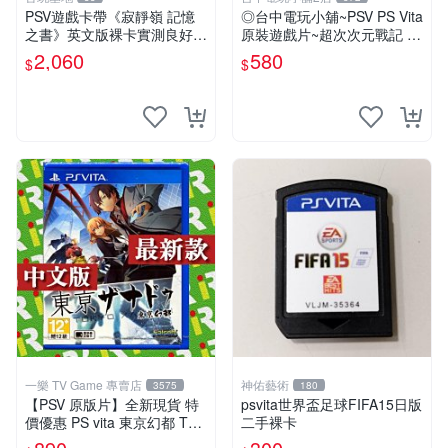
PSV遊戲卡帶《寂靜嶺 記憶
◎台中電玩小舖~PSV PS Vita
之書》英文版裸卡實測良好
原裝遊戲片~超次次元戰記 戰
限定PSV平臺獨享 廚房遊戲
機少女 Re;Birth1 ~580
2,060
580
$
$
獲得熱銷推薦 寂靜嶺 電玩遊
戲 PSV卡帶
一樂 TV Game 專賣店
神佑藝術
3575
180
【PSV 原版片】全新現貨 特
psvita世界盃足球FIFA15日版
價優惠 PS vita 東京幻都 TOK
二手裸卡
YO XANADU 中文版【台中一