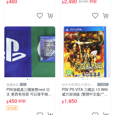
460
2,490
$2,590
97折
$
$
SV上運行 卡帶 psv 港版
嘉藏珍品
台中大眾電玩/大眾玩具
12
11527
店
PSV游戲真三國無雙next 日
PSV PS VITA 三國志 13 With
文 東西有現貨 可以發手物品
威力加強版 (繁體中文版)**
無質量問題售不退不換
(二手商品)【台中大眾電玩】
450
1,850
87折
$
$
折扣碼