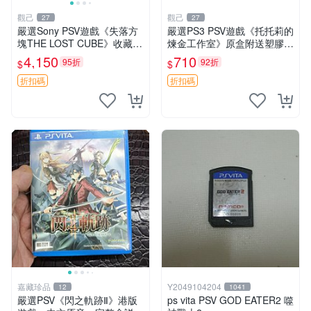
觀己
觀己
27
27
嚴選Sony PSV遊戲《失落方
嚴選PS3 PSV遊戲《托托莉的
塊THE LOST CUBE》收藏
煉金工作室》原盒附送塑膠海
版，英語原裝未拆封 失落方
報，未開封收藏版 托托莉 爐
4,150
710
95折
92折
$
$
塊 THE LOST CUBE PSV 精
石 工作室
華版 新作 權杖
折扣碼
折扣碼
嘉藏珍品
Y2049104204
12
1041
嚴選PSV《閃之軌跡Ⅱ》港版
ps vita PSV GOD EATER2 噬