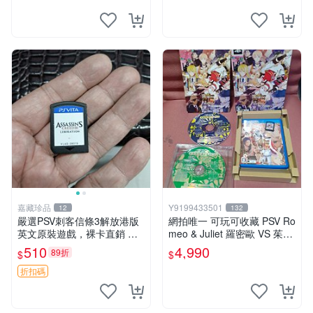
嘉藏珍品
Y9199433501
12
132
嚴選PSV刺客信條3解放港版
網拍唯一 可玩可收藏 PSV Ro
英文原裝遊戲，裸卡直銷 刺
meo & Juliet 羅密歐 VS 茱麗
客信條3 游戲 港版游戲
葉 全卷包 豪華版日版
510
4,990
89折
$
$
折扣碼