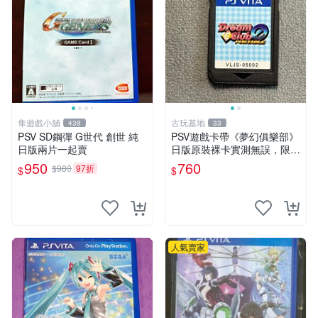
隼遊戲小舖
古玩基地
438
33
PSV SD鋼彈 G世代 創世 純
PSV遊戲卡帶《夢幻俱樂部》
日版兩片一起賣
日版原裝裸卡實測無誤，限S
ONY PSV機支援 psv psv游戲
950
760
$980
97折
$
$
psv夢幻俱樂部
人氣賣家