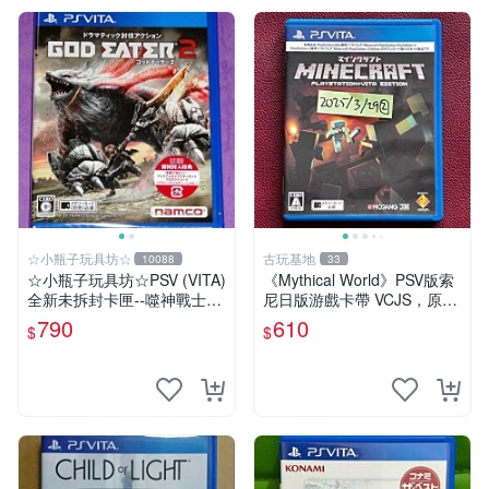
☆小瓶子玩具坊☆
古玩基地
10088
33
☆小瓶子玩具坊☆PSV (VITA)
《Mythical World》PSV版索
全新未拆封卡匣--噬神戰士2
尼日版游戲卡帶 VCJS，原裝
《噬神者2》(日版)
進口帶全盒說明書，支持主機
790
610
$
$
運行。Mythical World PSV
游戲 卡