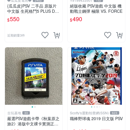
❤️瓜瓜皮電玩❤️
Y9199433501
2402
132
{瓜瓜皮}PSV 二手品 原版片
絕版收藏 PSV遊戲 中文版 機
中文版 生死格鬥5 PLUS Dea
動戰士鋼彈 極限 VS. FORCE
d or Alive 5(遊戲都有回收)
550
490
$
$
近期銷量3件
已售完
古玩基地
Scotty's運動拍賣網(SSN)
33
623
嚴選PSV遊戲卡帶《秋葉原之
職棒野球魂 2019 日文版 PSV
旅2》港版中文裸卡實測正
常，專機遊戲只可在SONY P