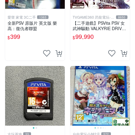
愛寶 家電 3C二手
TVGAME360 恐龍電玩-台
1363
8650
中店
全新PSV 原版片 英文版 樂
【二手遊戲】PSVita PSV 女
高：復仇者聯盟
武神驅動 VALKYRIE DRIVE
日文版【台中恐龍電玩】
399
99,990
$
$
古玩基地
台中電玩小舖2店
33
572