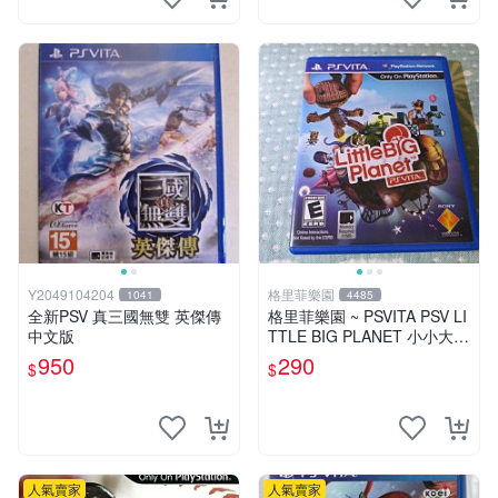
Y2049104204
格里菲樂園
1041
4485
全新PSV 真三國無雙 英傑傳
格里菲樂園 ~ PSVITA PSV LI
中文版
TTLE BIG PLANET 小小大星
球 美版
950
290
$
$
人氣賣家
人氣賣家