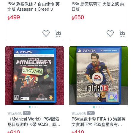
PSV 刺客教條 3 自由使命 英
PSV 新安琪莉可 天使之淚 純
文版 Assassin's Creed 3
日版
499
650
$
$
古玩基地
古玩基地
33
33
《Mythical World》PSV版索
PSV遊戲卡帶 FIFA 13 港版英
尼日版游戲卡帶 VCJS，原裝
文實測正常 PS5盒壓痕有圖
進口帶全盒說明書，支持主機
可驗收 FIFA 13 PSV 港版 游
610
410