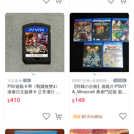
古玩基地
阿輝の古物~低價競標五
33
12185
六日結標
PSV遊戲卡帶《戰國無雙4》
【阿輝の古物】遊戲片/PSVIT
港臺日文版裸卡 正常運行 臺
A_Minecraft 勇者鬥惡龍 殺戮
灣索尼專用 游戲機械玩不了
地帶 英雄傳說 槍彈辯駁 一批
410
149
$
$
戰國無雙 4 PSV 港版 卡帶 無
合售_刮痕污漬_1元起標無底
雙4 PSV卡帶 港臺
價_#F30
競標
剩1天
/
出價5次