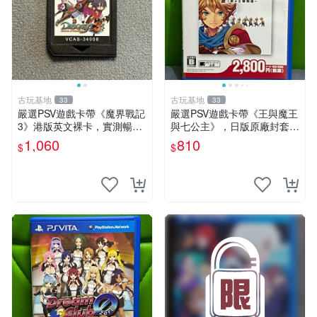
古玩基地
古玩基地
33
33
嚴選PSV遊戲卡帶《魔界戰記
嚴選PSV遊戲卡帶《王與魔王
3》港版英文裸卡，實測暢玩
與七公主》，日版原廠封套，
無障礙，限索尼PSV機器運行
雙面精美封面，實測暢玩無障
1,060
810
$
$
psv 港版 魔界戰記3
礙。久藏家中，輕微使用痕
跡，實物圖可查，歡迎細心評
估。古董級遊戲限量收