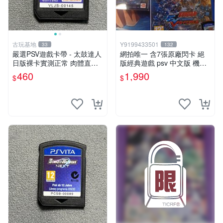
古玩基地
Y9199433501
33
132
嚴選PSV遊戲卡帶 - 太鼓達人
網拍唯一 含7張原廠閃卡 絕
日版裸卡實測正常 肉體直銷
版經典遊戲 psv 中文版 機動
Sony官方認證 太鼓達人 PSV
戰士 鋼彈 極限VS. FORCE
460
1,990
$
$
日版裸卡 測試無誤 PSV機專
屬遊戲 即時下載享優惠