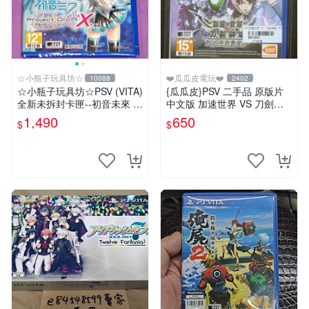
☆小瓶子玩具坊☆
❤️瓜瓜皮電玩❤️
10088
2402
☆小瓶子玩具坊☆PSV (VITA)
{瓜瓜皮}PSV 二手品 原版片
全新未拆封卡匣--初音未來 名
中文版 加速世界 VS 刀劍神
伶計畫X 中文版
域 千年的黃昏(遊戲都能回收)
1,490
650
$
$