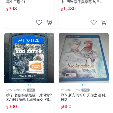
再生工場 01
中- PSV 殺手與草莓 純日版
日文版 ※戀愛×懸疑※ 戀愛AD
398
1,480
$
$
V遊戲
Y2532098515
Y0860785739
401
568
拚了.超低特價最後一片現貨P
PSV 新安琪莉可 天使之淚 純
SV 正版游戲土城可面交 PSV
日版
噬神者 解放重生 日版 【9成
300
650
$
$
新】✪裸片 二手九成新~