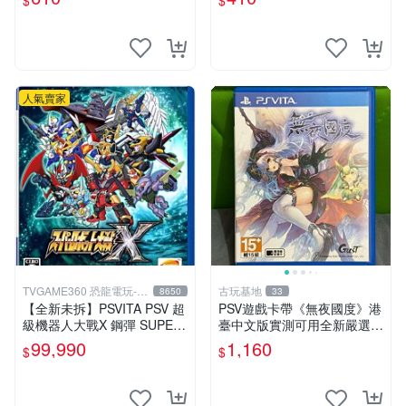
$
$
運行。Mythical World PSV
玩無問題 PSV FIFA 13 港版
游戲 卡
英文
人氣賣家
TVGAME360 恐龍電玩-台
古玩基地
8650
33
中店
【全新未拆】PSVITA PSV 超
PSV遊戲卡帶《無夜國度》港
級機器人大戰X 鋼彈 SUPER
臺中文版實測可用全新嚴選成
ROBOT WARS X 中文版【台
色如圖可放心購買 無夜國度
99,990
1,160
$
$
中恐龍電玩】
PSV 港臺中文 游戲卡帶