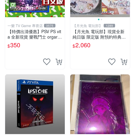
一樂 TV Game 專賣店
【月光魚 電玩部】
3575
1289
【特價出清優惠】PSV PS vit
【月光魚 電玩部】現貨全新
a 全新現貨 樂戰鬥士 orgarhy
純日版 限定版 附預約特典CD
thm 亞日版 日文版【一樂電
PSV 海利肯施塔特之歌 限定
350
2,060
$
$
玩】
版 純日版