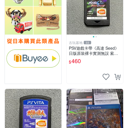
古玩基地
33
PSV遊戲卡帶《高達 Seed》
日版原裝裸卡實測無誤 索尼
專機獨享嚴選推薦 psv 高達
460
$
無誤卡帶