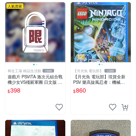
人氣賣家
再生工場 精品生活館
【月光魚 電玩部】
1566
1289
遊戲片 PSVITA 激次元組合戰
【月光魚 電玩部】現貨全新
機少女VS殭屍軍團 日文版 再
PSV 樂高旋風忍者：機械忍
生工場 01
者 亞版英文版 LEGO Ninjag
398
860
$
$
o: Nindroids