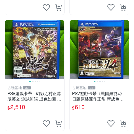
古玩基地
古玩基地
33
33
PSV遊戲卡帶 - 幻影之村正港
PSV遊戲卡帶《戰國無雙4》
版英文 測試無誤 成色如圖 唯
日版原裝運作正常 新成色如
美收藏推薦 幻影之村 正版PS
圖拍賣請先確認 成色拍賣一
2,510
610
$
$
V 港版卡帶 成色保證 村正 港
經成交概不退換 PSV遊戲 卡
版 PSV 港版游戲
帶 戰國無雙 psv游戲卡帶，
戰國無雙4