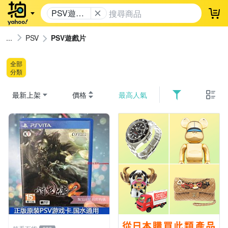
PSV遊戲
登
片
PSV
PSV遊戲片
全部
分類
最新上架
價格
最高人氣