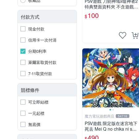
收藏品
PSV遊戲 刀劍神域x噬神者2
特典雙面資料夾 不含遊戲光
碟【板橋魔力】
100
$
付款方式
現金付款
信用卡一次付清
分期0利率
萊爾富取貨付款
7-11取貨付款
競標條件
可立即結標
一元起標
魔力電玩遊戲商店
54716
PSV遊戲 限定版在迷宮地下
無底價
死去 Mei Q no chika ni shi
日文日版 附特典【板橋魔
490
$