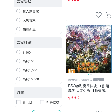
力】
賣家等級
超人氣賣家
人氣賣家
拍賣新星
賣家評價
1-100
高於100
高於1,000
高於10,000
魔力電玩遊戲商店
54716
PSV遊戲 魔壞神 兆力翁 超
魔界 日文亞版 【板橋魔
時間
力】
390
$
新刊登
即將結標