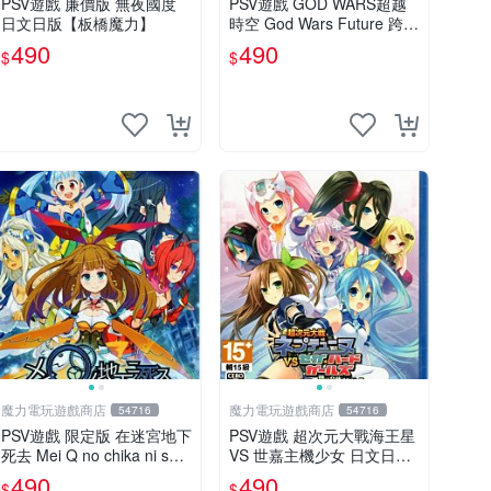
PSV遊戲 廉價版 無夜國度
PSV遊戲 GOD WARS超越
日文日版【板橋魔力】
時空 God Wars Future 跨越
時空 日文日版【板橋魔力】
490
490
$
$
魔力電玩遊戲商店
魔力電玩遊戲商店
54716
54716
PSV遊戲 限定版 在迷宮地下
PSV遊戲 超次元大戰海王星
死去 Mei Q no chika ni shi
VS 世嘉主機少女 日文日版
su 日文亞版 【板橋魔力】
附特典CD【板橋魔力】
490
490
$
$