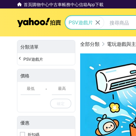
首頁
購物中心
中古車
帳務中心
信箱
App下載
Yahoo拍賣
PSV遊戲片
電玩遊戲與主
分類清單
PSV遊戲片
價格
-
確定
優惠
折扣碼