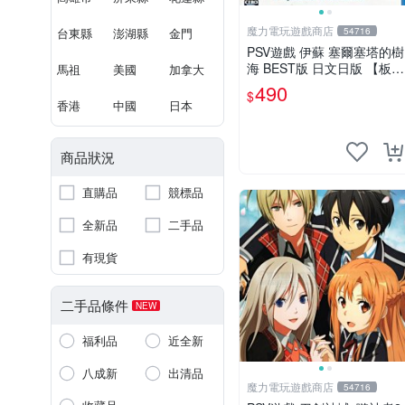
魔力電玩遊戲商店
台東縣
澎湖縣
金門
54716
PSV遊戲 伊蘇 塞爾塞塔的樹
海 BEST版 日文日版 【板橋
馬祖
美國
加拿大
魔力】
490
$
香港
中國
日本
商品狀況
直購品
競標品
全新品
二手品
有現貨
二手品條件
NEW
福利品
近全新
八成新
出清品
魔力電玩遊戲商店
54716