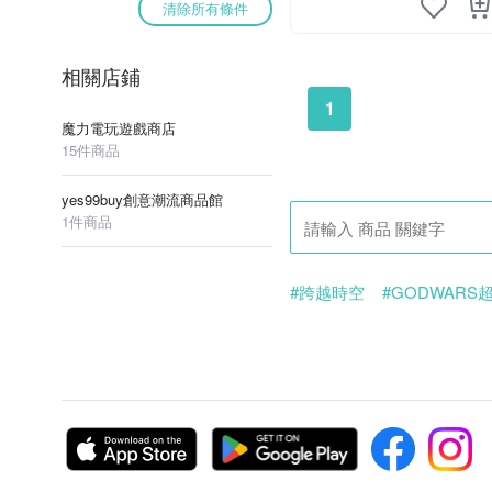
清除所有條件
相關店鋪
1
魔力電玩遊戲商店
15件商品
yes99buy創意潮流商品館
1件商品
#跨越時空
#GODWARS