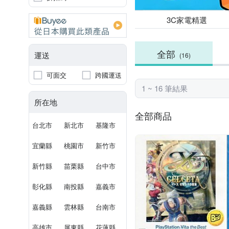
3C家電精選
全部
運送
(16)
可面交
跨國運送
1 ~ 16 筆結果
所在地
全部商品
台北市
新北市
基隆市
宜蘭縣
桃園市
新竹市
新竹縣
苗栗縣
台中市
彰化縣
南投縣
嘉義市
嘉義縣
雲林縣
台南市
高雄市
屏東縣
花蓮縣