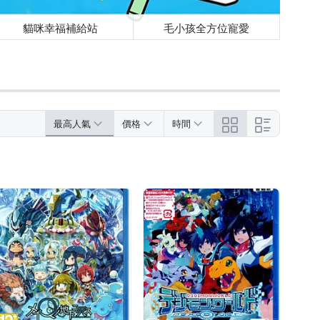
貓咪幸福補給站
毛小孩全方位寵愛
最高人氣
價格
時間