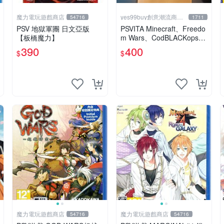
魔力電玩遊戲商店
yes99buy創意潮流商品
54716
1711
館
PSV 地獄軍團 日文亞版
PSVITA Minecraft、Freedo
【板橋魔力】
m Wars、CodBLACKops和
fighting climax
390
400
$
$
魔力電玩遊戲商店
魔力電玩遊戲商店
54716
54716