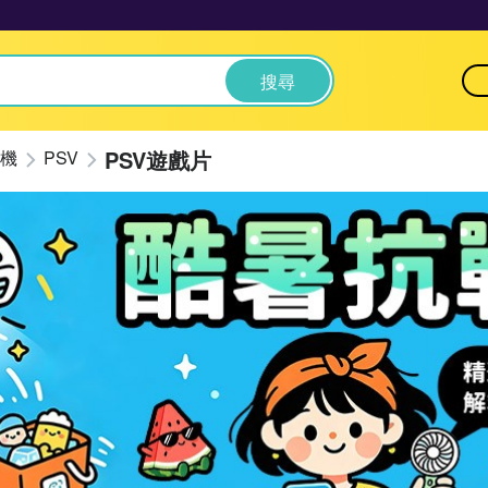
搜尋
PSV遊戲片
機
PSV