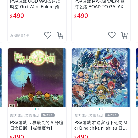
PSV遊戲 GOD WARS超越
PSV遊戲 MARGINAL#4 銀
時空 God Wars Future 跨越
河之路 ROAD TO GALAXY
時空 中文亞版【板橋魔力】
日文日版 【板橋魔力】
490
490
$
$
近期銷量1件
魔力電玩遊戲商店
魔力電玩遊戲商店
54716
54716
PSV遊戲 世界最長的 5 分鐘
PSV遊戲 在迷宮地下死去 M
日文日版 【板橋魔力】
ei Q no chika ni shi su 日文
日版 附特典【板橋魔力】
490
490
$
$