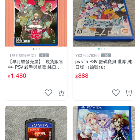
【早月貓發売屋】
Y8379576366
413
103
【早月貓發売屋】 -現貨販售
ps vita PSV 數碼寶貝 世界 純
中- PSV 殺手與草莓 純日版
日版 （編號16）
日文版 ※戀愛×懸疑※ 戀愛AD
1,480
888
$
$
V遊戲