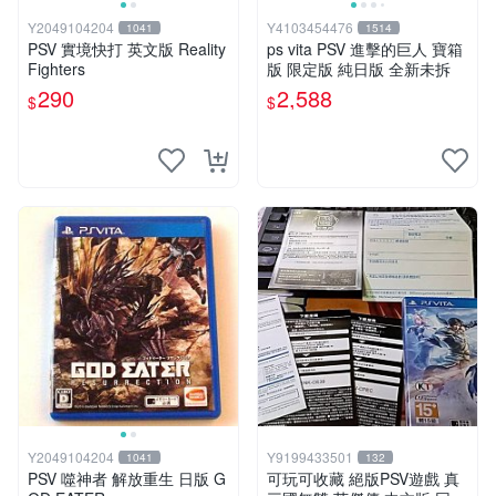
Y2049104204
Y4103454476
1041
1514
PSV 實境快打 英文版 Reality
ps vita PSV 進擊的巨人 寶箱
Fighters
版 限定版 純日版 全新未拆
290
2,588
$
$
Y2049104204
Y9199433501
1041
132
PSV 噬神者 解放重生 日版 G
可玩可收藏 絕版PSV遊戲 真