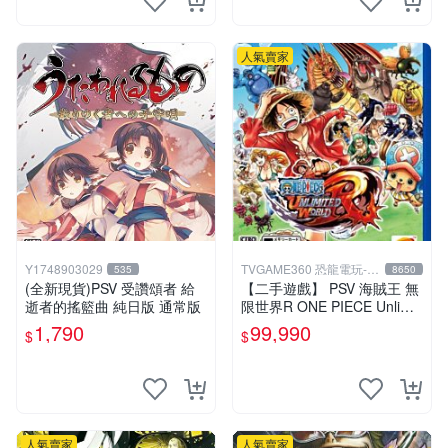
人氣賣家
Y1748903029
TVGAME360 恐龍電玩-台
535
8650
中店
(全新現貨)PSV 受讚頌者 給
【二手遊戲】 PSV 海賊王 無
逝者的搖籃曲 純日版 通常版
限世界R ONE PIECE Unlimit
ed World 中文版【台中恐龍
1,790
99,990
$
$
電玩】
人氣賣家
人氣賣家