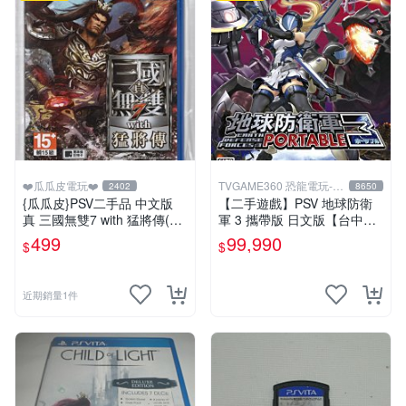
❤️瓜瓜皮電玩❤️
TVGAME360 恐龍電玩-台
2402
8650
中店
{瓜瓜皮}PSV二手品 中文版
【二手遊戲】PSV 地球防衛
真 三國無雙7 with 猛將傳(遊
軍 3 攜帶版 日文版【台中恐
戲都能回收)
龍電玩】
499
99,990
$
$
近期銷量1件