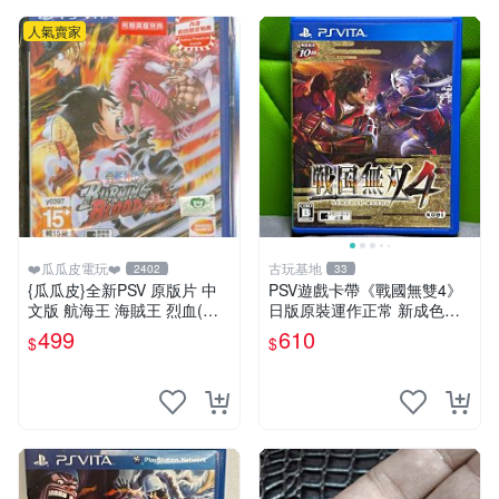
人氣賣家
❤️瓜瓜皮電玩❤️
古玩基地
2402
33
{瓜瓜皮}全新PSV 原版片 中
PSV遊戲卡帶《戰國無雙4》
文版 航海王 海賊王 烈血(內
日版原裝運作正常 新成色如
附初回特點-不清楚有沒有過
圖拍賣請先確認 成色拍賣一
499
610
$
$
期)(遊戲都有回收)
經成交概不退換 PSV遊戲 卡
帶 戰國無雙 psv游戲卡帶，
戰國無雙4