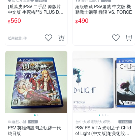
❤️瓜瓜皮電玩❤️
Y9199433501
2402
132
{瓜瓜皮}PSV 二手品 原版片
絕版收藏 PSV遊戲 中文版 機
中文版 生死格鬥5 PLUS Dea
動戰士鋼彈 極限 VS. FORCE
d or Alive 5(遊戲都有回收)
550
490
$
$
近期銷量3件
隼遊戲小舖
台中大眾電玩/大眾玩具
438
11527
店
PSV 英雄傳說閃之軌跡一代
PSV PS VITA 光明之子 Child
純日版
of Light (中文版)附美術設定
集(二手商品)【台中大眾電