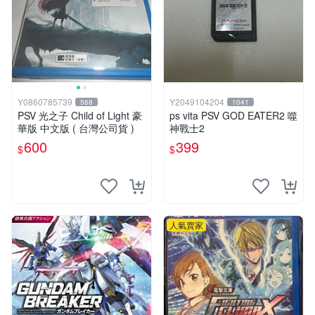
Y0860785739
Y2049104204
568
1041
PSV 光之子 Child of Light 豪
ps vita PSV GOD EATER2 噬
華版 中文版 ( 台灣公司貨 )
神戰士2
600
399
$
$
人氣賣家