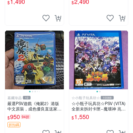
1,490
2,490
$
$
嘉藏珍品
☆小瓶子玩具坊☆
12
10088
嚴選PSV遊戲《俺屍2》港版
☆小瓶子玩具坊☆PSV (VITA)
中文原裝，成色優良直送家門
全新未拆封卡匣--魔壞神 兆力
口 俺屍2 PSV 港版 中文
翁 繁體中文版
950
1,550
94折
$
$
折扣碼