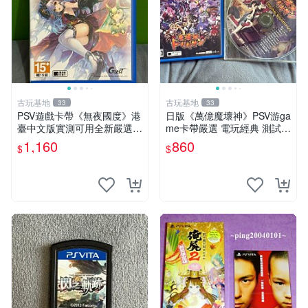
古玩基地
古玩基地
33
33
PSV遊戲卡帶《無夜國度》港
日版《萬億魔壞神》PSV游ga
臺中文版實測可用全新嚴選成
me卡帶嚴選 電玩經典 測試正
色如圖可放心購買 無夜國度
常 完整遊戲內容 附贈未拆封
1,160
860
$
$
PSV 港臺中文 游戲卡帶
音樂CD 萬億魔壞神 PSV 游g
ame 卡帶 音樂CD 使用