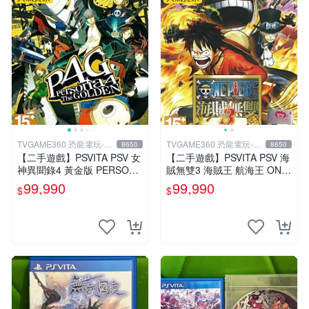
TVGAME360 恐龍電玩-台
TVGAME360 恐龍電玩-台
8650
8650
中店
中店
【二手遊戲】PSVITA PSV 女
【二手遊戲】PSVITA PSV 海
神異聞錄4 黃金版 PERSONA
賊無雙3 海賊王 航海王 ONE
4 The GOLDEN 中文版【台
PIECE 3 III 中文版 【台中恐
99,990
99,990
$
$
中恐龍電玩】
龍電玩】