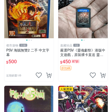
都市遊物
嘉藏珍品
119
12
PSV 海賊無雙2 二手 中文字
嚴選PSV《靈魂獻祭》港版中
幕
文遊戲，原裝裸卡直送 靈魂
獻祭 PSV 游戲 卡帶
500
450
87折
$
$
折扣碼
近期銷量1件
人氣賣家