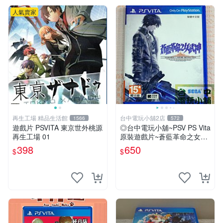
人氣賣家
再生工場 精品生活館
台中電玩小舖2店
1566
572
遊戲片 PSVITA 東京世外桃源
◎台中電玩小舖~PSV PS Vita
再生工場 01
原裝遊戲片~蒼藍革命之女武
神 中文版 中文版 ~650
398
650
$
$