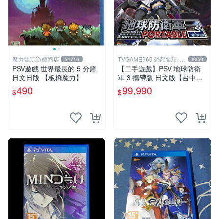
魔力電玩遊戲商店
TVGAME360 恐龍電玩-台
54716
8650
中店
PSV遊戲 世界最長的 5 分鐘
【二手遊戲】PSV 地球防衛
日文日版 【板橋魔力】
軍 3 攜帶版 日文版【台中恐
龍電玩】
490
99,990
$
$