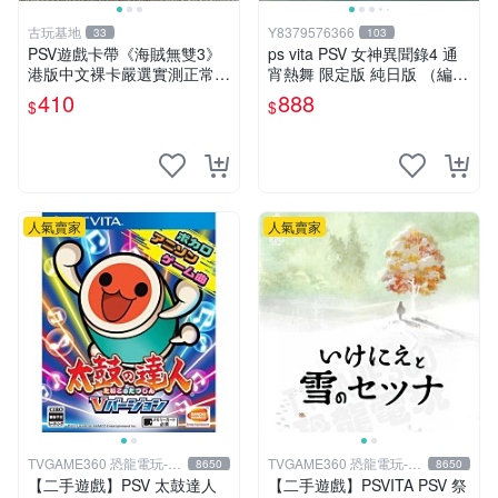
古玩基地
Y8379576366
33
103
PSV遊戲卡帶《海賊無雙3》
ps vita PSV 女神異聞錄4 通
港版中文裸卡嚴選實測正常
宵熱舞 限定版 純日版 （編號
索尼PSV專用 港版直營 psv
17）
410
888
$
$
海賊無雙 港版
人氣賣家
人氣賣家
TVGAME360 恐龍電玩-台
TVGAME360 恐龍電玩-台
8650
8650
中店
中店
【二手遊戲】PSV 太鼓達人
【二手遊戲】PSVITA PSV 祭