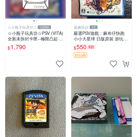
☆小瓶子玩具坊☆
嘉藏珍品
10088
12
☆小瓶子玩具坊☆PSV (VITA)
嚴選PSV遊戲：麻布仔快跑
全新未拆封卡匣--極限凸起 萌
小小大星球 日版原裝 游玩成
萌水晶 (日版)
色佳 小小大星球 psv 麻布仔
1,790
550
9折
$
$
快跑 測試無誤
折扣碼