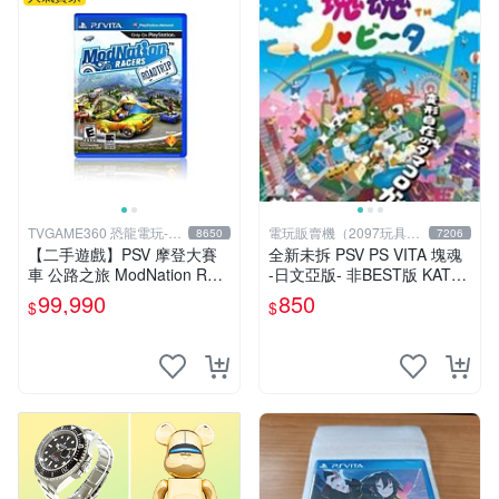
TVGAME360 恐龍電玩-台
電玩販賣機（2097玩具公
8650
7206
中店
仔舖
【二手遊戲】PSV 摩登大賽
全新未拆 PSV PS VITA 塊魂
車 公路之旅 ModNation Rac
-日文亞版- 非BEST版 KATA
ers 中文版 【台中恐龍電玩】
MARI
99,990
850
$
$