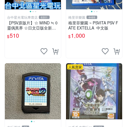
台中星光電玩專賣店
格里菲樂園
6301
4489
【PSV原版片】☆ MIND ≒ 0
格里菲樂園 ~ PSVITA PSV F
靈偶異界 ☆日文亞版全新品
ATE EXTELLA 中文版
【特價優惠】台中星光電玩
510
1,000
$
$
人氣賣家