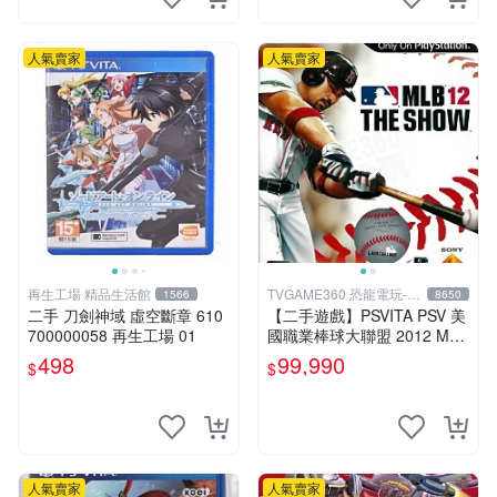
人氣賣家
人氣賣家
再生工場 精品生活館
TVGAME360 恐龍電玩-台
1566
8650
中店
二手 刀劍神域 虛空斷章 610
【二手遊戲】PSVITA PSV 美
700000058 再生工場 01
國職業棒球大聯盟 2012 MLB
THE SHOW 12 英文版 【台
498
99,990
$
$
中恐龍電玩】
人氣賣家
人氣賣家