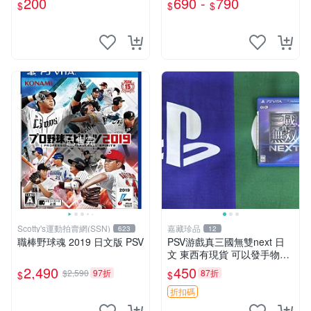
200
690 -
790
$
$
$
玩】
已售完
Scotty's運動拍賣網(SSN)
嘉藏珍品
623
12
職棒野球魂 2019 日文版 PSV
PSV游戲真三國無雙next 日
文 東西有現貨 可以發手物品
無質量問題售不退不換
2,490
450
$2,590
97折
87折
$
$
折扣碼