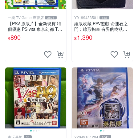
一樂 TV Game 專賣店
Y9199433501
3575
132
【PSV 原版片】全新現貨 特
絕版收藏 PSV遊戲 命運石之
價優惠 PS vita 東京幻都 TOK
門：線形拘束 有界的樹狀圖
YO XANADU 中文版【台中一
日版 VLJM-30061
890
1,390
$
$
樂電玩】
古玩基地
Y2049104204
33
1041