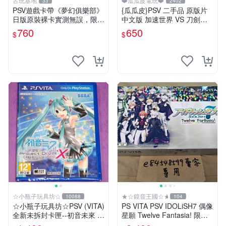
古玩基地
❤️瓜瓜皮電玩❤️
33
2402
PSV遊戲卡帶《夢幻俱樂部》
{瓜瓜皮}PSV 二手品 原版片
日版原裝裸卡實測無誤，限S
中文版 加速世界 VS 刀劍神
ONY PSV機支援 psv psv游戲
域 千年的黃昏(遊戲都能回收)
760
650
$
$
psv夢幻俱樂部
☆小瓶子玩具坊☆
★☆鏡音王國☆★
10088
104
☆小瓶子玩具坊☆PSV (VITA)
PS VITA PSV IDOLiSH7 偶像
全新未拆封卡匣--初音未來 名
星願 Twelve Fantasia! 限定
伶計畫X 中文版
版 純日版 日文版 特裝版