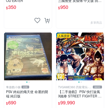
OD EATER
三國無雙 英傑傳 中文版 回函
特典卡齊全
350
950
$
$
多筆商品
人氣賣家
隼遊戲小舖
TVGAME360 恐龍電玩-台
438
8650
中店
PSV 終結的熾天使 命運的開
【二手遊戲】 PSV 快打旋風
端 純日版
X鐵拳 STREET FIGHTER X
TEKKEN 中文版 【台中恐龍
690
99,990
$
$
電玩】