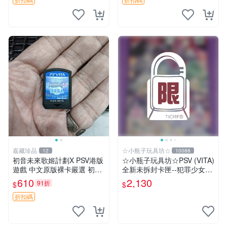
嘉藏珍品
☆小瓶子玩具坊☆
12
10088
初音未來歌姬計劃X PSV港版
☆小瓶子玩具坊☆PSV (VITA)
遊戲 中文原版裸卡嚴選 初音
全新未拆封卡匣--犯罪少女2
未來 畫集 游戲 限量版
《Criminal Girls 2》限定版
610
2,130
91折
$
$
(日版)
折扣碼