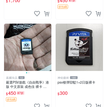
1,700
450
87折
$
$
折扣碼
嘉藏珍品
神佑藝術
12
180
嚴選PSV遊戲《自由戰爭》港
psv槍彈辯駁1+2日版裸卡
版 中文原裝 成色佳 裸卡 自
由戰爭 PSV 港版 中文
450
300
87折
$
$
折扣碼