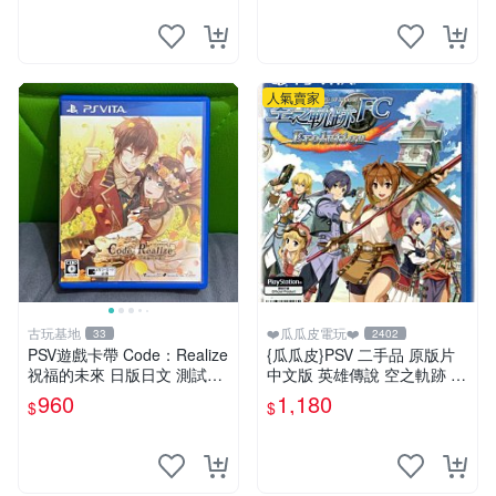
人氣賣家
古玩基地
❤️瓜瓜皮電玩❤️
33
2402
PSV遊戲卡帶 Code：Realize
{瓜瓜皮}PSV 二手品 原版片
祝福的未來 日版日文 測試正
中文版 英雄傳說 空之軌跡 F
常適合收藏 成色如圖 過去久
C Evolution(遊戲都有回收)
960
1,180
$
$
遠使用痕跡 游戲機玩古早遊
戲 必備懷舊遊戲 卡帶 渣