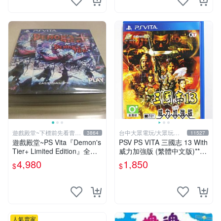
遊戲殿堂~下標前先看賣場
台中大眾電玩/大眾玩具
3864
11527
關於我
店
遊戲殿堂~PS Vita『Demon's
PSV PS VITA 三國志 13 With
Tier+ Limited Edition』全新
威力加強版 (繁體中文版)**
稀有實體片-全球限量1500片
(二手商品)【台中大眾電玩】
4,980
1,850
$
$
人氣賣家