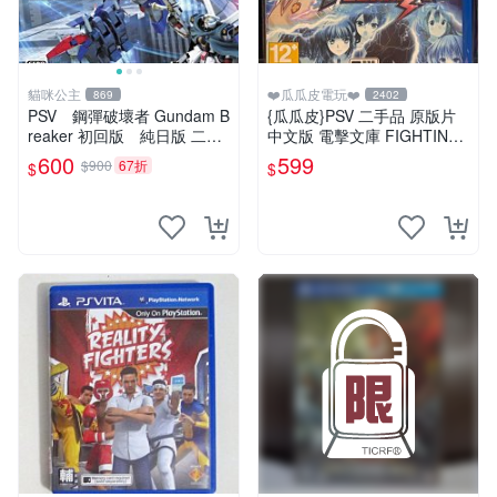
貓咪公主
❤️瓜瓜皮電玩❤️
869
2402
PSV 鋼彈破壞者 Gundam B
{瓜瓜皮}PSV 二手品 原版片
reaker 初回版 純日版 二手
中文版 電擊文庫 FIGHTING
品
CLIMAX(遊戲都有回收)
600
599
$900
67折
$
$