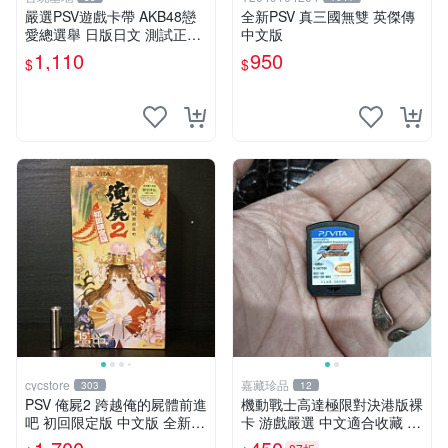
嚴選PSV遊戲卡帶 AKB48戀
全新PSV 真三國無雙 英傑傳
愛總選舉 日版日文 測試正常
中文版
游戲卡帶 磨痕 壓痕 成色圖
1,110
950
$
$
cycstore
嘉藏珍品
303
12
PSV 俺屍2 跨越俺的屍體前進
機動戰士高達極限對決港版裸
吧 初回限定版 中文版 全新未
卡 游戲嚴選 中文適合收藏 機
拆封 X200
動戰士 高達對決 游戲機