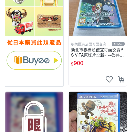
板橋區有店面可面交高價
10552
回收電玩
新北市板橋超便宜可面交賣P
S VITA原版片全新~~~魯弗蘭
的地下迷宮與魔女的旅團~~~
900
$
便宜賣