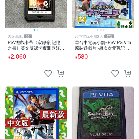
古玩基地
台中電玩小舖2店
33
572
PSV遊戲卡帶《寂靜嶺 記憶
◎台中電玩小舖~PSV PS Vita
之書》英文版裸卡實測良好
原裝遊戲片~超次次元戰記 戰
限定PSV平臺獨享 廚房遊戲
機少女 Re;Birth1 ~580
2,060
580
$
$
獲得熱銷推薦 寂靜嶺 電玩遊
戲 PSV卡帶