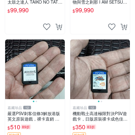
太鼓之達人 TAIKO NO TATS
物與雪之剎那 I AM SETSUN
UJIN V VERSION 中文版
日文版【台中恐龍電玩】
99,990
99,990
$
$
【台中恐龍電玩】
嘉藏珍品
嘉藏珍品
12
12
嚴選PSV刺客信條3解放港版
機動戰士高達極限對決PSV遊
英文原裝遊戲，裸卡直銷 刺
戲卡，日版原裝祼卡成色佳
客信條3 游戲 港版游戲
機動戰士高達極限對決 PSV
510
350
89折
83折
$
$
日版 裸卡 成品
折扣碼
折扣碼