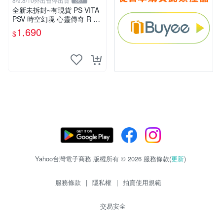
8/9.8/10外出暫停出貨
367
全新未拆封~有現貨 PS VITA
PSV 時空幻境 心靈傳奇 R 亞
洲日文版 亞日版 輔12級 TO
1,690
$
HR
Yahoo台灣電子商務 版權所有 © 2026 服務條款(
更新
)
服務條款
|
隱私權
|
拍賣使用規範
交易安全