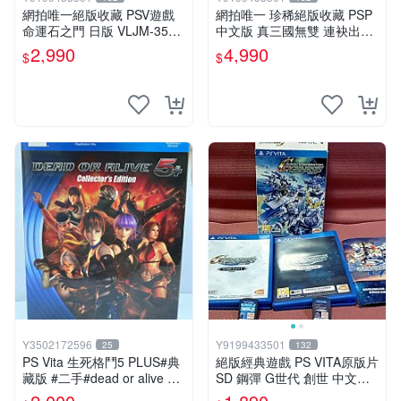
網拍唯一絕版收藏 PSV遊戲
網拍唯一 珍稀絕版收藏 PSP
命運石之門 日版 VLJM-3502
中文版 真三國無雙 連袂出擊
8
1 MULTIRAID1
2,990
4,990
$
$
Y3502172596
Y9199433501
25
132
PS Vita 生死格鬥5 PLUS#典
絕版經典遊戲 PS VITA原版片
藏版 #二手#dead or alive 5+
SD 鋼彈 G世代 創世 中文版
#音樂CD未拆#電玩遊戲#格
本篇遊戲片+追加資料片