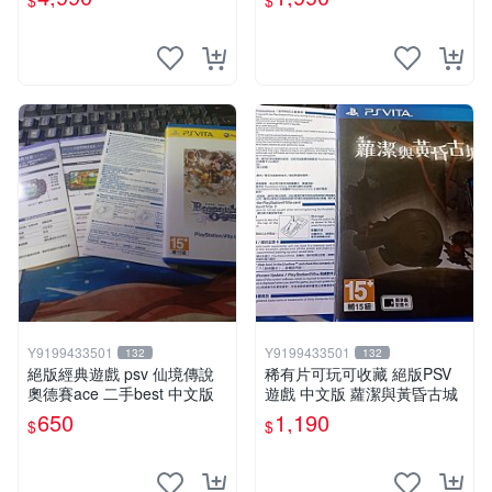
$
$
定版
Y9199433501
Y9199433501
132
132
絕版經典遊戲 psv 仙境傳說
稀有片可玩可收藏 絕版PSV
奧德賽ace 二手best 中文版
遊戲 中文版 蘿潔與黃昏古城
650
1,190
$
$