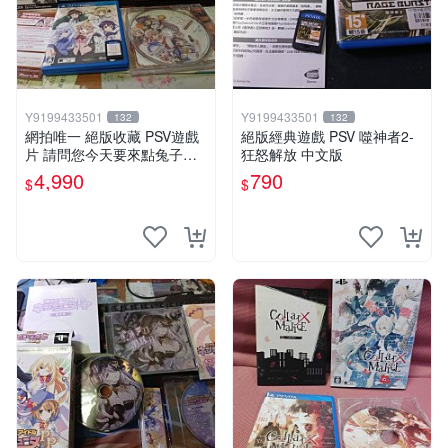
Y9199433501
Y9199433501
132
132
網拍唯一 絕版收藏 PSV遊戲
絕版經典遊戲 PSV 噬神者2-
片 請問您今天要來點兔子嗎
狂怒解放 中文版
初回限定版 日文
4,990
790
$
$