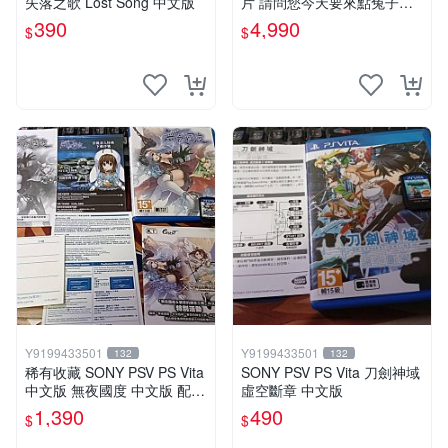
失落之歌 Lost Song 中文版
片 請問您今天要來點兔子嗎
初回限定版 日文
390
4,990
$
$
Y9199433501
Y9199433501
132
132
稀有收藏 SONY PSV PS Vita
SONY PSV PS Vita 刀劍神域
中文版 無夜國度 中文版 配件
虛空斷章 中文版
回函卡齊全
1,390
490
$
$