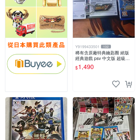
Y9199433501
132
稀有含原廠特典鑰匙圈 絕版
經典遊戲 psv 中文版 超級機
器人大戰V
1,490
$