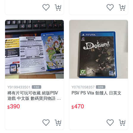
Y9199433501
Y0767058357
132
339
稀有片可玩可收藏 絕版PSV
PSV PS Vita 骷髏人 日英文
遊戲 中文版 數碼寶貝物語 網
路偵探 中文版
390
470
$
$