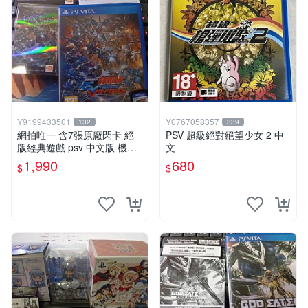
Y9199433501
Y0767058357
132
339
網拍唯一 含7張原廠閃卡 絕
PSV 超級絕對絕望少女 2 中
版經典遊戲 psv 中文版 機動
文
戰士 鋼彈 極限VS. FORCE
1,990
680
$
$