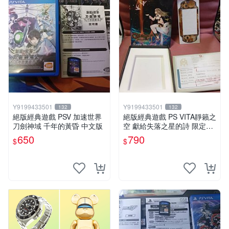
Y9199433501
Y9199433501
132
132
絕版經典遊戲 PSV 加速世界
絕版經典遊戲 PS VITA靜籟之
刀劍神域 千年的黃昏 中文版
空 獻給失落之星的詩 限定版
「AGENT PACK」 日版 無遊
650
790
$
$
戲片