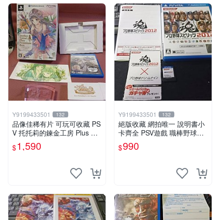
Y9199433501
Y9199433501
132
132
品像佳稀有片 可玩可收藏 PS
絕版收藏 網拍唯一 說明書小
V 托托莉的鍊金工房 Plus 亞
卡齊全 PSV遊戲 職棒野球魂2
蘭德的鍊金術士2 限定版 遊
012日文版
1,590
990
$
$
戲片未拆