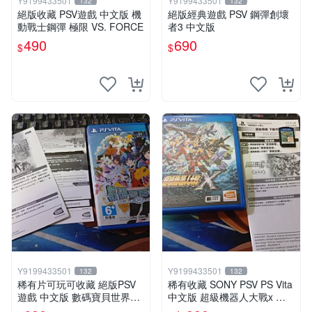
Y9199433501
Y9199433501
132
132
絕版收藏 PSV遊戲 中文版 機
絕版經典遊戲 PSV 鋼彈創壞
動戰士鋼彈 極限 VS. FORCE
者3 中文版
490
690
$
$
Y9199433501
Y9199433501
132
132
稀有片可玩可收藏 絕版PSV
稀有收藏 SONY PSV PS Vita
遊戲 中文版 數碼寶貝世界新
中文版 超級機器人大戰x 中
秩序
文版 配件回函卡齊全