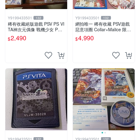
Y9199433501
Y9199433501
132
132
稀有收藏絕版遊戲 PSV PS VI
網拍唯一 稀有收藏 PSV遊戲
TA神次元偶像 戰機少女 PP
惡意項圈 Collar×Malice 限定
限定版 日版周邊
版 日版
2,490
4,990
$
$
Y9199433501
Y9199433501
132
132