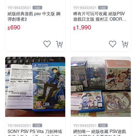
Y9199433501
Y9199433501
132
132
絕版經典遊戲 psv 中文版 鋼
稀有片可玩可收藏 絕版PSV
彈創壞者2
遊戲日文版 朧村正 OBORO
MURAMASA 純日版
690
1,990
$
$
Y9199433501
Y9199433501
132
132
SONY PSV PS Vita 刀劍神域
網拍唯一 絕版收藏 PSV遊戲