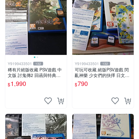
Y9199433501
Y9199433501
132
132
稀有片絕版收藏 PSV遊戲 中
可玩可收藏 絕版PSV遊戲 閃
文版 討鬼傳2 回函與特典卡
亂神樂 少女們的抉擇 日文版
齊全
790 中文版890
1,990
790
$
$