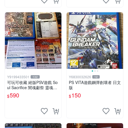
Y9199433501
Y6830032626
132
12
可玩可收藏 絕版PSV遊戲 So
PS VITA遊戲鋼彈創壞者 日文
ul Sacrifice 闇魂獻祭 靈魂祭
版
品 中文版 單卡560 完整590
590
150
$
$