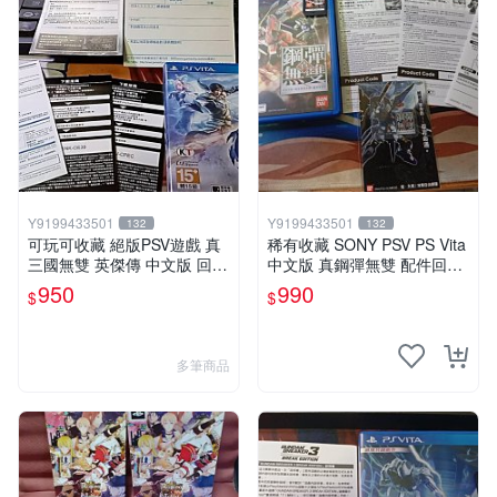
Y9199433501
Y9199433501
132
132
可玩可收藏 絕版PSV遊戲 真
稀有收藏 SONY PSV PS Vita
三國無雙 英傑傳 中文版 回函
中文版 真鋼彈無雙 配件回函
特典卡齊全
卡齊全
950
990
$
$
多筆商品