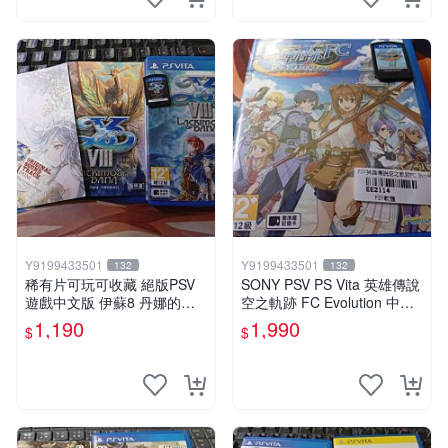
Y9199433501
Y9199433501
132
132
稀有片可玩可收藏 絕版PSV
SONY PSV PS Vita 英雄傳說
遊戲中文版 伊蘇8 丹娜的殞
空之軌跡 FC Evolution 中文
涕日 中文版 psv
版
1,190
1,990
$
$