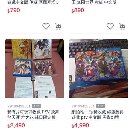
遊戲中文版 伊蘇 塞爾塞塔的
王 無限世界 赤紅 中文版
樹海
790
890
$
$
Y9199433501
Y9199433501
132
132
稀有片可玩可收藏 PSV 飛舞
網拍唯一 珍稀收藏 絕版經典
於天涯 粹之花 純日限定版
遊戲 psv 中文版 黑蝶幻境
2,490
4,990
$
$