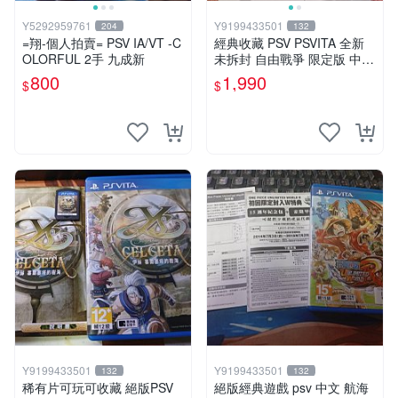
Y5292959761
Y9199433501
204
132
=翔-個人拍賣= PSV IA/VT -C
經典收藏 PSV PSVITA 全新
OLORFUL 2手 九成新
未拆封 自由戰爭 限定版 中文
版
800
1,990
$
$
Y9199433501
Y9199433501
132
132
稀有片可玩可收藏 絕版PSV
絕版經典遊戲 psv 中文 航海