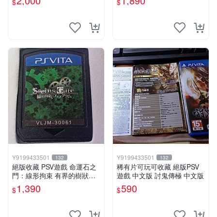
2,000
1,890
$
$
鬥
Y9199433501
Y9199433501
132
132
絕版收藏 PSV遊戲 命運石之
稀有片可玩可收藏 絕版PSV
門：線形拘束 有界的樹狀圖
遊戲 中文版 討鬼傳極 中文版
日版 VLJM-30061
1,390
590
$
$