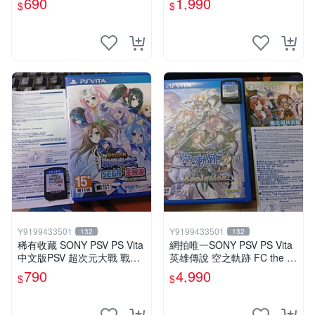
690
1,990
$
$
Y9199433501
Y9199433501
132
132
稀有收藏 SONY PSV PS Vita
網拍唯一SONY PSV PS Vita
中文版PSV 超次元大戰 戰機
英雄傳說 空之軌跡 FC the 3r
少女 VS Sega主機娘夢幻合
d evolution 中文版
790
4,990
$
$
體特別版