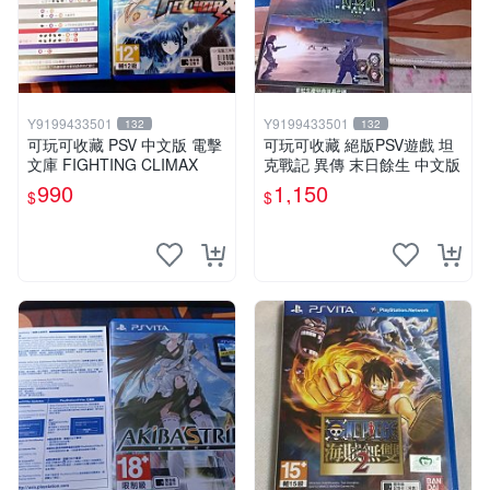
Y9199433501
Y9199433501
132
132
可玩可收藏 PSV 中文版 電擊
可玩可收藏 絕版PSV遊戲 坦
文庫 FIGHTING CLIMAX
克戰記 異傳 末日餘生 中文版
990
1,150
$
$