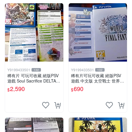
Y9199433501
Y9199433501
132
132
稀有片 可玩可收藏 絕版PSV
稀有片可玩可收藏 絕版PSV
遊戲 Soul Sacrifice DELTA
遊戲 中文版 太空戰士 世界
闇魂獻祭 靈魂祭品 中文版
中文版
2,590
690
$
$