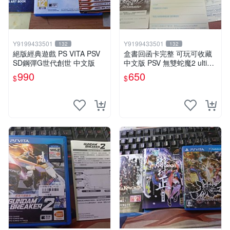
Y9199433501
Y9199433501
132
132
絕版經典遊戲 PS VITA PSV
盒書回函卡完整 可玩可收藏
SD鋼彈G世代創世 中文版
中文版 PSV 無雙蛇魔2 ultima
te
990
650
$
$