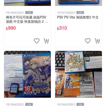
Y9199433501
Y0767058357
132
339
稀有片可玩可收藏 絕版PSV
PSV PS Vita 海賊無雙2 中文
遊戲 中文版 秋葉脫物語 2 AK
IBA'S TRIP 2中文版
990
310
$
$
Y9199433501
Y9199433501
132
132