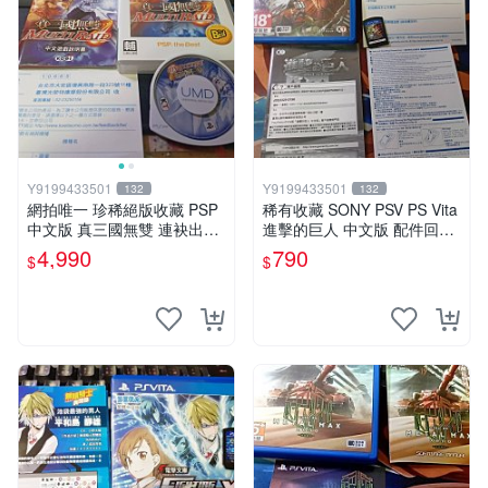
Y9199433501
Y9199433501
132
132
網拍唯一 珍稀絕版收藏 PSP
稀有收藏 SONY PSV PS Vita
中文版 真三國無雙 連袂出擊
進擊的巨人 中文版 配件回函
1 MULTIRAID1
卡齊全
4,990
790
$
$