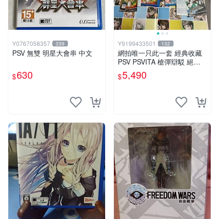
Y0767058357
Y9199433501
339
132
PSV 無雙 明星大會串 中文
網拍唯一只此一套 經典收藏
PSV PSVITA 槍彈辯駁 絕望
再現雙重包 中日文合版
630
5,490
$
$