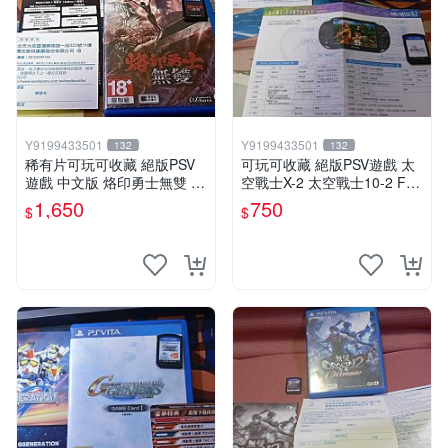
Y9199433501
Y9199433501
132
132
稀有片可玩可收藏 絕版PSV
可玩可收藏 絕版PSV遊戲 太
遊戲 中文版 烙印勇士無雙 周
空戰士X-2 太空戰士10-2 FF
邊特典齊全中文版
X FF10-2 中文版
1,650
750
$
$