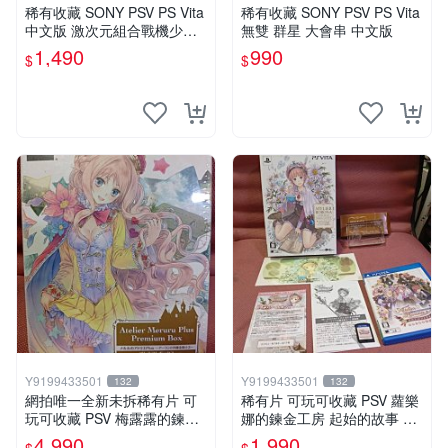
稀有收藏 SONY PSV PS Vita
稀有收藏 SONY PSV PS Vita
中文版 激次元組合戰機少女V
無雙 群星 大會串 中文版
S殭屍軍團 中文亞版
1,490
990
$
$
Y9199433501
Y9199433501
132
132
網拍唯一全新未拆稀有片 可
稀有片 可玩可收藏 PSV 蘿樂
玩可收藏 PSV 梅露露的鍊金
娜的鍊金工房 起始的故事 亞
工房 亞蘭德之鍊金術士3 限
蘭德之鍊金術士 限定版
4,990
1,990