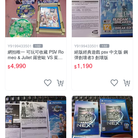
Y9199433501
Y9199433501
132
132
網拍唯一 可玩可收藏 PSV Ro
絕版經典遊戲 psv 中文版 鋼
meo & Juliet 羅密歐 VS 茱麗
彈創壞者3 創壞版
葉 全卷包 豪華版日版
4,990
1,190
$
$