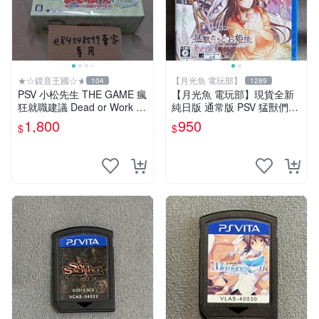
★☆鏡音王國☆★
【月光魚 電玩部】
104
1289
PSV 小松先生 THE GAME 瘋
【月光魚 電玩部】現貨全新
狂就職建議 Dead or Work 特
純日版 通常版 PSV 猛獸們與
裝版 限定版 日版 日文版 阿
公主殿下 in blossom 普通版
1,800
950
$
$
松 松野輕松