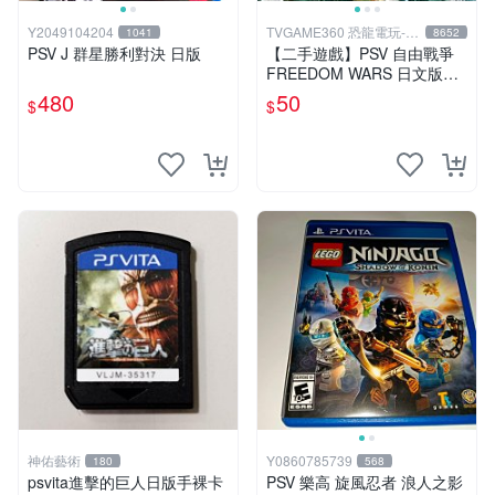
Y2049104204
TVGAME360 恐龍電玩-台
1041
8652
中店
PSV J 群星勝利對決 日版
【二手遊戲】PSV 自由戰爭
FREEDOM WARS 日文版
【台中恐龍電玩】
480
50
$
$
神佑藝術
Y0860785739
180
568
psvita進擊的巨人日版手裸卡
PSV 樂高 旋風忍者 浪人之影