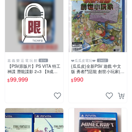
嘉 義 樂 逗 電 玩 館
❤️瓜瓜皮電玩❤️
614
2402
【PSV原版片】PS VITA 特工
{瓜瓜皮}全新PSV 遊戲 中文
神諜 潛龍諜影 2+3 【9成
版 勇者鬥惡龍 創世小玩家(遊
新】✪中古二手✪嘉義樂逗電
戲都有回收)
99,999
990
$
$
玩館