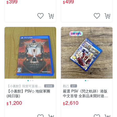
399
499
$
$
【小蕙館】現貨可直接下
觀己
2308
27
標
【小蕙館】PSV◇ 地獄軍團
嚴選 PSV《閃之軌跡》港版
(純日版)
中文首發 全新品未開封遊戲
機 閃之軌跡 港版 中文 版本
1,200
2,610
$
$