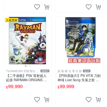
人氣賣家
TVGAME360 恐龍電玩-台
嘉 義 樂 逗 電 玩 館
8652
614
中店
【二手遊戲】PSV 雷射超人
【PSV原版片】PS VITA 刀劍
起源 RAYMAN ORIGINS 英
神域 Lost Song 失落之歌 【9
文版【台中恐龍電玩】
成新】✪中文中古二手✪嘉義
99,990
99,999
$
$
樂逗電玩館