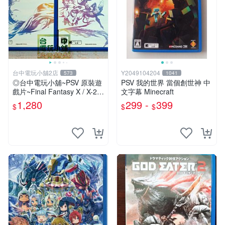
台中電玩小舖2店
Y2049104204
573
1041
◎台中電玩小舖~PSV 原裝遊
PSV 我的世界 當個創世神 中
戲片~Final Fantasy X / X-2 H
文字幕 Minecraft
D 太空戰士 10 / 10-2
1,280
299 -
399
$
$
$