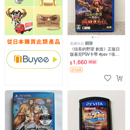
嘉藏珍品
12
《信長的野望 創造》正版日
版索尼PSV卡帶 #psv 1張，
同時購第二張起可減張， 成
1,660
95折
$
色如圖，原相機拍攝，一卡一
拍，因相機，光線環境等因
折扣碼
素，成色可能與