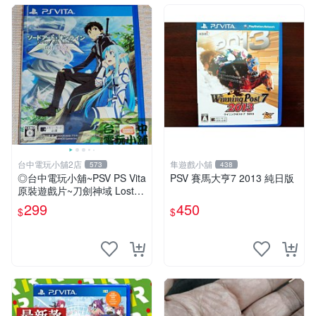
台中電玩小舖2店
隼遊戲小舖
573
438
◎台中電玩小舖~PSV PS Vita
PSV 賽馬大亨7 2013 純日版
原裝遊戲片~刀劍神域 Lost S
ong 失落之歌 ~299
299
450
$
$