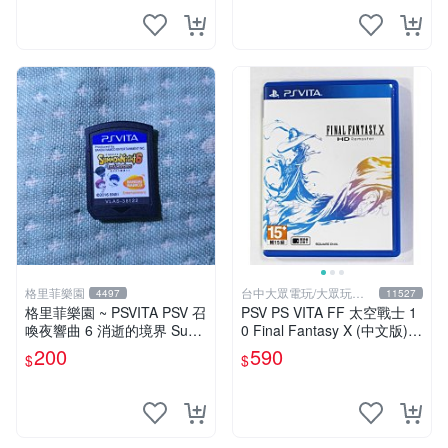
格里菲樂園
台中大眾電玩/大眾玩具
4497
11527
店
格里菲樂園 ~ PSVITA PSV 召
PSV PS VITA FF 太空戰士 1
喚夜響曲 6 消逝的境界 Sum
0 Final Fantasy X (中文版)
mon Night 6 Lost 日文版裸卡
(二手商品)【台中大眾電玩】
200
590
$
$