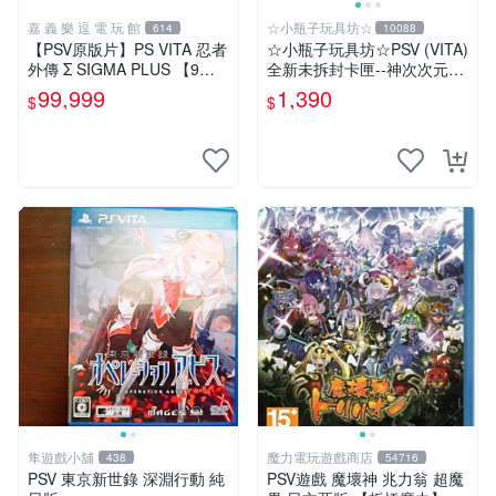
嘉 義 樂 逗 電 玩 館
☆小瓶子玩具坊☆
614
10088
【PSV原版片】PS VITA 忍者
☆小瓶子玩具坊☆PSV (VITA)
外傳 Σ SIGMA PLUS 【9成
全新未拆封卡匣--神次次元戰
新】✪中古二手✪嘉義樂逗電
記 戰機少女 Re;Birth 3 V 世
99,999
1,390
$
$
玩館
紀
隼遊戲小舖
魔力電玩遊戲商店
438
54716
PSV 東京新世錄 深淵行動 純
PSV遊戲 魔壞神 兆力翁 超魔