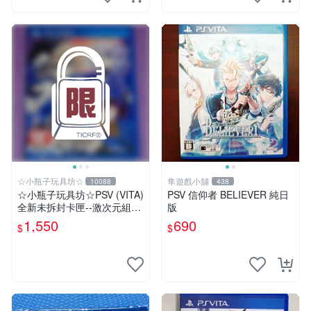
☆小瓶子玩具坊☆
隼遊戲小舖
10088
438
☆小瓶子玩具坊☆PSV (VITA)
PSV 信仰者 BELIEVER 純日
全新未拆封卡匣--激次元組合
版
戰機少女 VS 殭屍軍團 中文
1,550
690
$
$
版