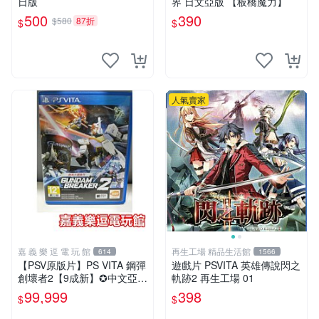
日版
界 日文亞版 【板橋魔力】
500
390
$580
87折
$
$
人氣賣家
嘉 義 樂 逗 電 玩 館
再生工場 精品生活館
614
1566
【PSV原版片】PS VITA 鋼彈
遊戲片 PSVITA 英雄傳說閃之
創壞者2【9成新】✪中文亞版
軌跡2 再生工場 01
中古二手✪嘉義樂逗電玩館
99,999
398
$
$