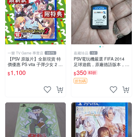
一樂 TV Game 專賣店
嘉藏珍品
3575
12
【PSV 原版片】全新現貨 特
PSV電玩機嚴選 FIFA 2014
價優惠 PS vita 子彈少女 2 B
足球遊戲，原廠德語版本，清
ullet Girls 日文版【一樂電
晰未開盒 fifa 2014 psv 電玩
1,100
350
83折
$
$
玩】
機
折扣碼