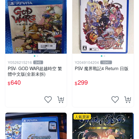
Y0526215216
Y2049104204
345
1041
PSV- GOD WAR超越時空 繁
PSV 魔界戰記4 Return 日版
體中文版(全新未拆)
640
299
$
$
人氣賣家