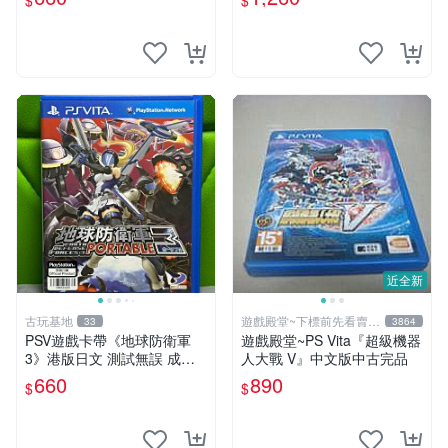
$
$
優惠 psv fifa 15 港版 卡帶
拍前確認，售後無退換。 數
碼寶貝 游戲卡帶 PSV
近全新
古玩基地
遊戲殿堂~下標前先看賣場
33
3864
關於我
PSV遊戲卡帶《地球防衛軍
遊戲殿堂~PS Vita『超級機器
3》港版日文 測試無誤 成色
人大戰 V』中文版中古完品
如圖 請確認再購 還原出貨 圖
660
890
$
$
內即是你所接收 地球防衛軍3
PSV 港版