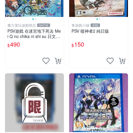
魔力電玩遊戲商店
隼遊戲小舖
54716
438
PSV遊戲 在迷宮地下死去 Me
PSV 噬神者2 純日版
i Q no chika ni shi su 日文日
版 附特典【板橋魔力】
490
150
$
$