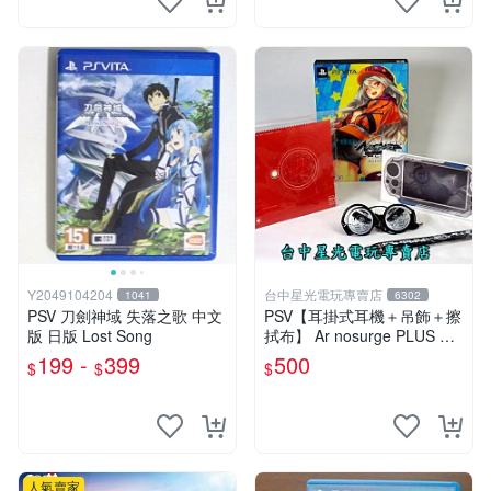
Y2049104204
台中星光電玩專賣店
1041
6302
PSV 刀劍神域 失落之歌 中文
PSV【耳掛式耳機＋吊飾＋擦
版 日版 Lost Song
拭布】 Ar nosurge PLUS 獻
給誕生之星的祈禱詩 【限定
199 -
399
500
$
$
$
特典升級包】台中星光電玩
人氣賣家