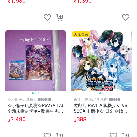
1,980
1,390
$
$
人氣賣家
☆小瓶子玩具坊☆
再生工場 精品生活館
10088
1566
☆小瓶子玩具坊☆PSV (VITA)
遊戲片 PSVITA 戰機少女 VS
全新未拆封卡匣--魔壞神 兆力
SEGA 主機少女 日文 亞版 再
翁 Trader 店舖特典通常版
生工場 01
2,490
398
$
$
+特典--美術集