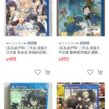
❤️瓜瓜皮電玩❤️
❤️瓜瓜皮電玩❤️
2402
2402
{瓜瓜皮}PSV 二手品 原版片
{瓜瓜皮}PSV 二手品 原版片
日文版 黃金花 幸福的花束(遊
中文版 數碼寶貝物語 網路偵
戲都有回收)
探 駭客追憶(遊戲都有回收)
499
850
$
$