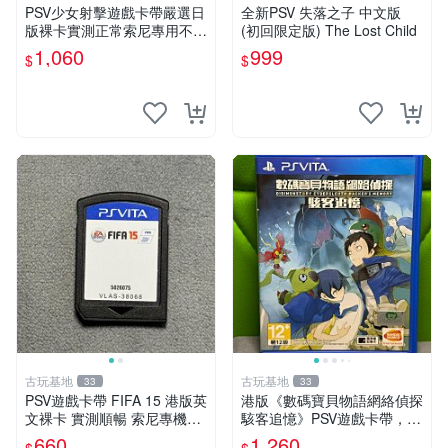
PSV少女射擊遊戲卡帶嚴選日
全新PSV 失落之子 中文版
版裸卡實測正常索尼專用不可
(初回限定版) The Lost Child
退換多次購優惠 psv 少女 射
1,060
999
$
$
擊
古玩基地
古玩基地
33
33
PSV遊戲卡帶 FIFA 15 港版英
港版《數碼寶貝物語網絡偵探
文裸卡 實測順暢 索尼專機適
駭客追憶》PSV遊戲卡帶，實
用 只此一家 不退不換 買2送
測運行順暢，全新成色如圖。
660
1,260