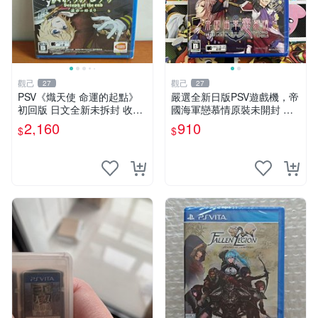
觀己
觀己
27
27
PSV《熾天使 命運的起點》
嚴選全新日版PSV遊戲機，帝
初回版 日文全新未拆封 收藏
國海軍戀慕情原裝未開封 電
推薦 系列補完 PSV《熾天使
玩 主題 測試
2,160
910
$
$
命運的起點》初回日文盒齊
全套收藏適合 PSV《熾天使
命運的起