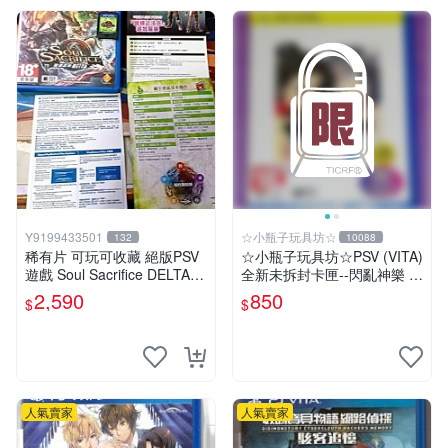
Y9199433501
☆小瓶子玩具坊☆
132
10088
稀有片 可玩可收藏 絕版PSV
☆小瓶子玩具坊☆PSV (VITA)
遊戲 Soul Sacrifice DELTA
全新未拆封卡匣--閃亂神樂 忍
闇魂獻祭 靈魂祭品 中文版
者對決 -少女們的証明- BEST
2,590
850
$
$
版
人氣賣家
人氣賣家