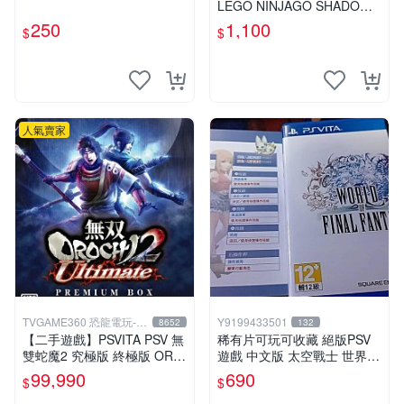
LEGO NINJAGO SHADOW
OF RONIN 英文版
250
1,100
$
$
人氣賣家
TVGAME360 恐龍電玩-台
Y9199433501
8652
132
中店
【二手遊戲】PSVITA PSV 無
稀有片可玩可收藏 絕版PSV
雙蛇魔2 究極版 終極版 ORO
遊戲 中文版 太空戰士 世界
CHI 2 II ULTIMATE 珍藏盒
中文版
99,990
690
$
$
中文版