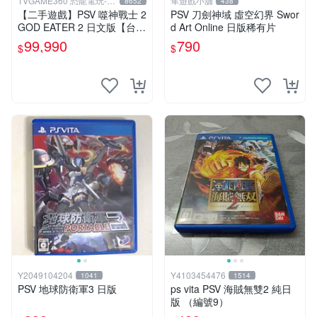
TVGAME360 恐龍電玩-台
隼遊戲小舖
8652
438
中店
【二手遊戲】PSV 噬神戰士 2
PSV 刀劍神域 虛空幻界 Swor
GOD EATER 2 日文版【台中
d Art Online 日版稀有片
恐龍電玩】
99,990
790
$
$
Y2049104204
Y4103454476
1041
1514
PSV 地球防衛軍3 日版
ps vita PSV 海賊無雙2 純日
版 （編號9）