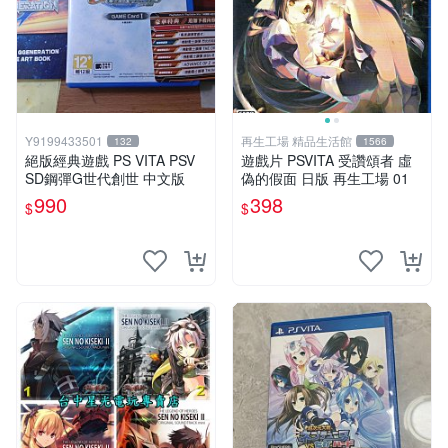
Y9199433501
再生工場 精品生活館
132
1566
絕版經典遊戲 PS VITA PSV
遊戲片 PSVITA 受讚頌者 虛
SD鋼彈G世代創世 中文版
偽的假面 日版 再生工場 01
990
398
$
$