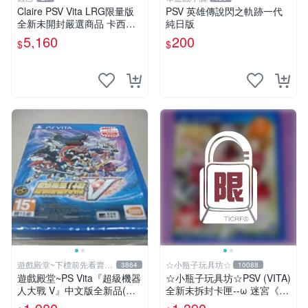
Claire PSV Vita LRG限量版
PSV 英雄傳說閃之軌跡一代
全新未開封嚴選商品 卡西歐
純日版
電競耳機耳罩 PSV vita 耳機
5,160
200
$
$
電競耳機
遊戲殿堂~下標前先看賣場
☆小瓶子玩具坊☆
3864
10088
關於我
遊戲殿堂~PS Vita『超級機器
☆小瓶子玩具坊☆PSV (VITA)
人大戰 V』中文版全新品(內
全新未拆封卡匣--ω 迷宮《ω
含首批限定特典)
Labyrinth》(亞版)