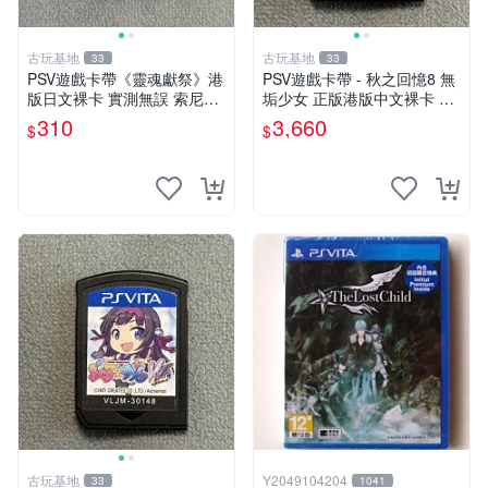
古玩基地
古玩基地
33
33
PSV遊戲卡帶《靈魂獻祭》港
PSV遊戲卡帶 - 秋之回憶8 無
版日文裸卡 實測無誤 索尼專
垢少女 正版港版中文裸卡 限
機運行用 靈魂獻祭 PSV 港日
定運行於Sony PSV機器 psv
310
3,660
$
$
裸卡 卡帶專用機玩
秋之回憶無垢少女 港版 中文
裸卡
古玩基地
Y2049104204
33
1041