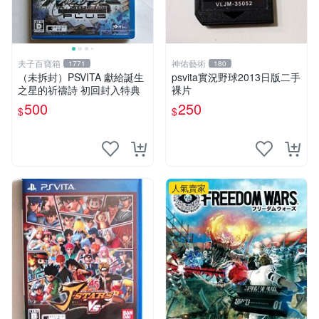
夫子百寶箱
神佑藝術
1771
180
（未拆封）PSVITA 獻給誕生
psvita實況野球2013日版二手
之星的祈禱詩 初回封入特典
裸片
500
250
$
$
人氣賣家