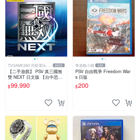
TVGAME360 恐龍電玩-台
隼遊戲小舖
8652
438
中店
【二手遊戲】 PSV 真三國無
PSV 自由戰爭 Freedom War
雙 NEXT 日文版 【台中恐龍
s 日版
電玩】
99,990
200
$
$