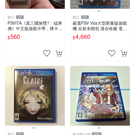
觀己
觀己
27
27
PSVITA《真三國無雙7：猛將
嚴選PSV Vita大型限量版遊戲
傳》中文版遊戲卡帶，裸卡未
機 全新未開包 適合收藏 電玩
包裝，成色佳，功能良好，專
Vita 遊戲機 氣質機具 未拆封
560
4,660
$
$
機兼容，即發，嚴選，適合收
娛樂機具
藏 無包 軟硬體 正常
觀己
隼遊戲小舖
27
438