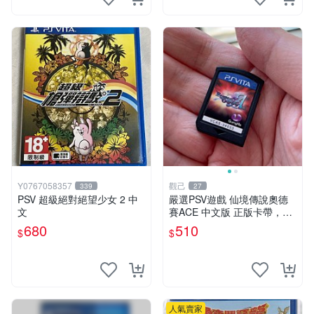
Y0767058357
觀己
339
27
PSV 超級絕對絕望少女 2 中
嚴選PSV遊戲 仙境傳說奧德
文
賽ACE 中文版 正版卡帶，讀
盤順暢 盤面乾淨 合適收藏或
680
510
$
$
自用 PSV 主機 游戲卡帶 仙境
傳說
人氣賣家