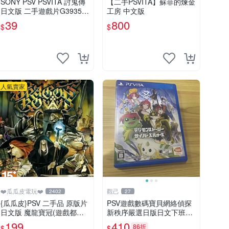
SONY PSV PSVITA 討鬼傳
【二手PSVITA】蘇菲的煉金
日文版 二手遊戲片G39359
工房 中文版
(下標前請先詢問)
39
800
$
$
人氣賣家
❤️瓜瓜皮電玩❤️
觀己
2402
27
{瓜瓜皮}PSV 二手品 原版片
PSV遊戲數碼寶貝網絡偵探
日文版 魔龍寶冠(遊戲都有
新秩序嚴選日版日文下班後
回收)
發貨 網絡偵探 日版 美品
199
410
86折
$
$