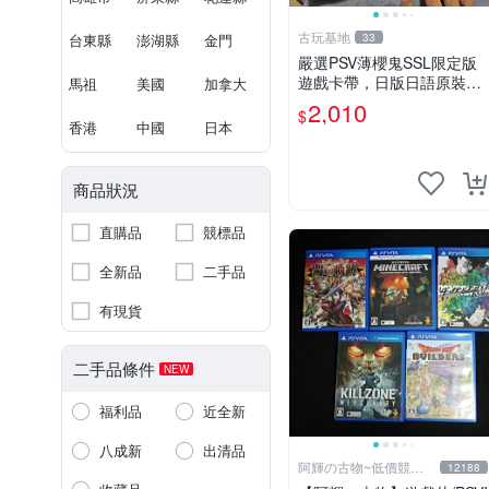
古玩基地
台東縣
澎湖縣
金門
33
嚴選PSV薄櫻鬼SSL限定版
遊戲卡帶，日版日語原裝全
馬祖
美國
加拿大
新未開封。99新品質保，超
2,010
$
值收藏。 薄櫻鬼 SSL PSV
香港
中國
日本
游戲卡帶 日版
商品狀況
直購品
競標品
全新品
二手品
有現貨
二手品條件
NEW
福利品
近全新
八成新
出清品
阿輝の古物~低價競標
12188
五六日結標