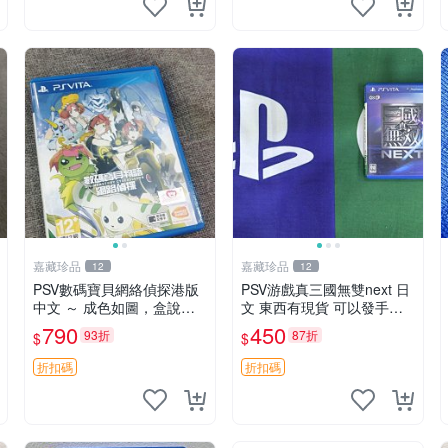
嘉藏珍品
嘉藏珍品
12
12
PSV數碼寶貝網絡偵探港版
PSV游戲真三國無雙next 日
中文 ～ 成色如圖，盒說全
文 東西有現貨 可以發手物
東西有現貨 可以發
品 無質量問題售不退不換
790
450
93折
87折
$
$
折扣碼
折扣碼