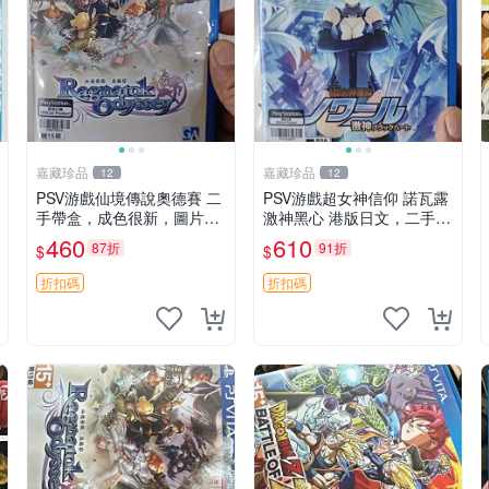
嘉藏珍品
嘉藏珍品
12
12
PSV游戲仙境傳說奧德賽 二
PSV游戲超女神信仰 諾瓦露
手帶盒，成色很新，圖片實
激神黑心 港版日文，二手箱
拍 現貨，可發，僅此一張
說全，幾乎全新 現貨，可，
460
610
87折
91折
$
$
發貨
折扣碼
折扣碼