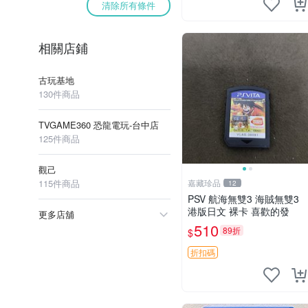
清除所有條件
相關店鋪
古玩基地
130件商品
TVGAME360 恐龍電玩-台中店
125件商品
觀己
115件商品
嘉藏珍品
12
PSV 航海無雙3 海賊無雙3
港版日文 裸卡 喜歡的發
更多店舖
510
89折
$
折扣碼