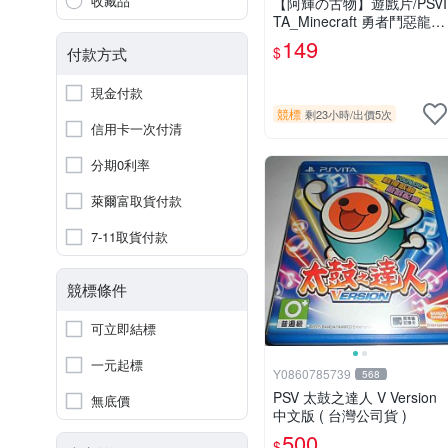
收藏品
【阿輝の古物】遊戲片/PSVI
TA_Minecraft 勇者鬥惡龍
殺戮地帶 英雄傳說 槍彈辯
149
$
付款方式
駁 一批合售_刮痕污漬_1元
起標無底價_#F30
現金付款
競標
剩23小時
/
出價5次
信用卡一次付清
分期0利率
萊爾富取貨付款
7-11取貨付款
競標條件
可立即結標
一元起標
Y0860785739
568
PSV 太鼓之達人 V Version
無底價
中文版 ( 台灣公司貨 )
500
$