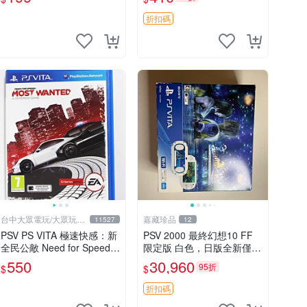
折扣碼
台中大眾電玩/大眾玩具
嘉藏珍品
11527
12
店
PSV PS VITA 極速快感：新
PSV 2000 最終幻想10 FF
全民公敵 Need for Speed
限定版 白色，日版全新僅拆
(英文版)**(二手商品)【台中
封未激活，游戲未拆封，原
550
30,960
95折
$
$
大眾電玩】
裝游戲卡帶，配件齊全：說
明書，保修卡，USB數據
折扣碼
線，充電器都在