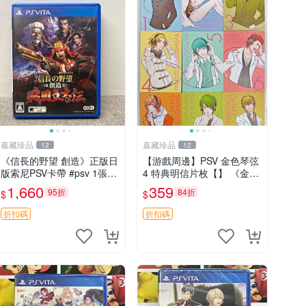
嘉藏珍品
嘉藏珍品
12
12
《信長的野望 創造》正版日
【游戲周邊】PSV 金色琴弦
版索尼PSV卡帶 #psv 1張，
4 特典明信片枚【】 《金色
同時購第二張起可減張， 成
琴弦4》作為女性向戀愛模
1,660
359
95折
84折
$
$
色如圖，原相機拍攝，一卡
擬游戲，其特典內容設計延
一拍，因相機，光線環境等
續了系列傳統，尤其以首批
折扣碼
折扣碼
因素，成色可能與
限定版附贈的12張角色