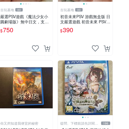
古玩基地
古玩基地
33
33
嚴選PSV遊戲《魔法少女小
初音未來PSV 游戲無盒版 日
圓劇場版》無中日文，支持
文嚴選遊戲 初音未來 PSV 2
PSVITA平臺，原廠裸卡包
F 游戲 日文 版本
750
390
$
$
裝。 魔法少女小圓 劇場版
PSV 游戲卡帶
你又想知道我便宜的秘密
提問、下標前請先詳閱關
196
於我