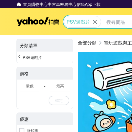
首頁
購物中心
中古車
帳務中心
信箱
App下載
Yahoo拍賣
PSV遊戲片
電玩遊戲與主
分類清單
PSV遊戲片
價格
-
確定
優惠
折扣碼