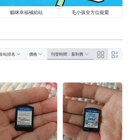
貓咪幸福補給站
毛小孩全方位寵愛
全站排名
價格
刊登時間：新到舊