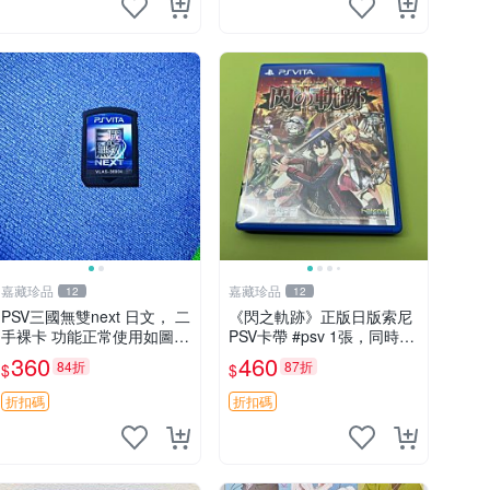
嘉藏珍品
嘉藏珍品
12
12
PSV三國無雙next 日文， 二
《閃之軌跡》正版日版索尼
手裸卡 功能正常使用如圖所
PSV卡帶 #psv 1張，同時購
示 需要的朋友
第二張起可減張， 成色如
360
460
84折
87折
$
$
圖，原相機拍攝，一卡一
拍，因相機，光線環境等因
折扣碼
折扣碼
素，成色可能與實物略微