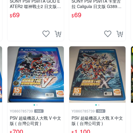
SONY PSV PSVITA GOD E
SONY PSV PSVITA 卡里古
ATER2 噬神戰士2 日文版
拉 Caligula 日文版 G38959
【下標前請先詢問】G1445
(下標前請先詢問)
69
69
$
$
9
Y0860785739
Y0860785739
568
568
PSV 超級機器人大戰 V 中文
PSV 超級機器人大戰 X 中文
版 ( 台灣公司貨 )
版 ( 台灣公司貨 )
700
1,100
$
$