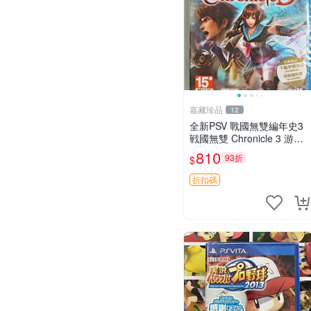
嘉藏珍品
12
全新PSV 戰國無雙編年史3
戦國無雙 Chronicle 3 游戲
卡帶 日文 【原裝正版 實體
810
93折
$
游戲卡帶】 【港版日文】
【全新未開封，拆封後不支
折扣碼
持退