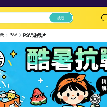
搜尋
PSV遊戲片
機
PSV