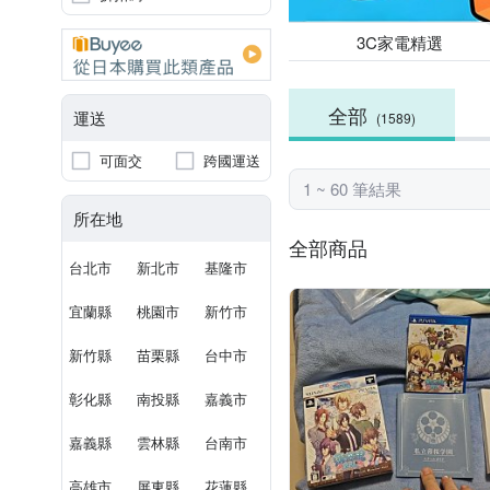
3C家電精選
全部
運送
(1589)
可面交
跨國運送
1 ~ 60 筆結果
所在地
全部商品
台北市
新北市
基隆市
宜蘭縣
桃園市
新竹市
新竹縣
苗栗縣
台中市
彰化縣
南投縣
嘉義市
嘉義縣
雲林縣
台南市
高雄市
屏東縣
花蓮縣