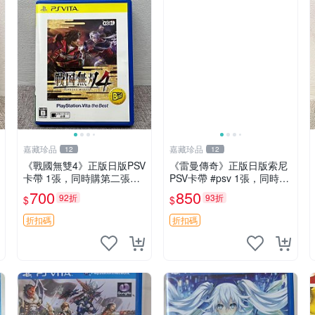
嘉藏珍品
嘉藏珍品
12
12
《戰國無雙4》正版日版PSV
《雷曼傳奇》正版日版索尼
卡帶 1張，同時購第二張起
PSV卡帶 #psv 1張，同時購
可減張， 成色如圖，原相機
第二張起可減張， 成色如
700
850
92折
93折
$
$
拍攝，一卡一拍，因相機，
圖，原相機拍攝，一卡一
光線環境等因素，成色可能
拍，因相機，光線環境等因
折扣碼
折扣碼
與實物略微不同，有要求
素，成色可能與實物略微