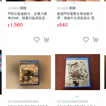
古玩基地
古玩基地
33
33
PSV正版遊戲卡，反重力賽
嚴選PSV電擊文庫游戲卡
車2048，限量日版原裝直送
帶，港版中文原裝直出 電擊
反重力 時尚 游戲卡
文庫 PSV 游戲 港版
1,560
640
$
$
你又想知道我便宜的秘密
你又想知道我便宜的秘密