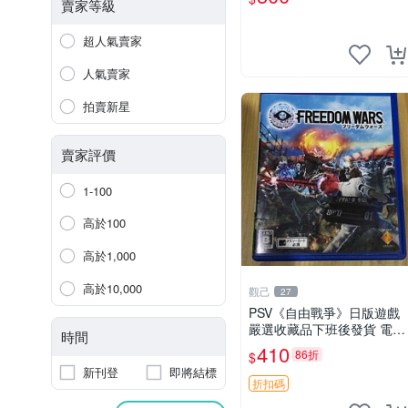
賣家等級
超人氣賣家
人氣賣家
拍賣新星
賣家評價
1-100
高於100
高於1,000
高於10,000
觀己
27
PSV《自由戰爭》日版遊戲
嚴選收藏品下班後發貨 電玩
時間
測試機 PS3 測試盒 測試片
410
86折
$
新刊登
即將結標
折扣碼