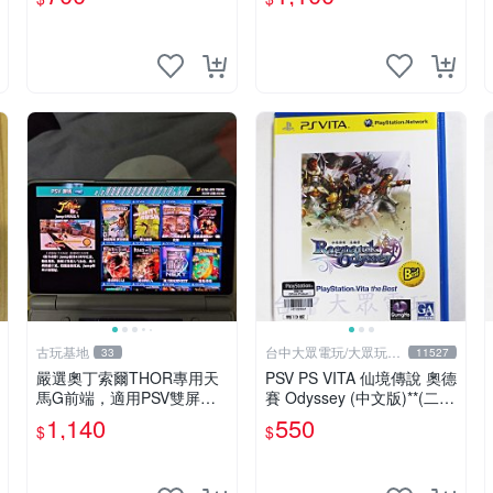
古玩基地
台中大眾電玩/大眾玩具
33
11527
店
嚴選奧丁索爾THOR專用天
PSV PS VITA 仙境傳說 奧德
馬G前端，適用PSV雙屏顯
賽 Odyssey (中文版)**(二手
示 游戲內存卡 AYN專業定
商品)【台中大眾電玩】
1,140
550
$
$
制版 搭配NDs 3DS 模擬器
整合顯示 十大推薦 奧丁索
爾專屬 電