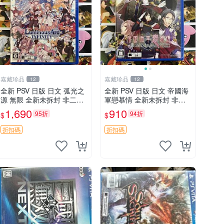
嘉藏珍品
嘉藏珍品
12
12
全新 PSV 日版 日文 弧光之
全新 PSV 日版 日文 帝國海
源 無限 全新未拆封 非二手
軍戀慕情 全新未拆封 非二
封裝
手封裝
1,690
910
95折
94折
$
$
折扣碼
折扣碼