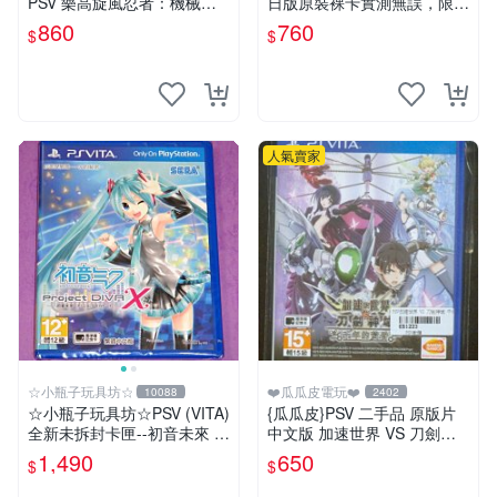
PSV 樂高旋風忍者：機械忍
日版原裝裸卡實測無誤，限S
者 亞版英文版 LEGO Ninjag
ONY PSV機支援 psv psv游戲
860
760
$
$
o: Nindroids
psv夢幻俱樂部
人氣賣家
☆小瓶子玩具坊☆
❤️瓜瓜皮電玩❤️
10088
2402
☆小瓶子玩具坊☆PSV (VITA)
{瓜瓜皮}PSV 二手品 原版片
全新未拆封卡匣--初音未來 名
中文版 加速世界 VS 刀劍神
伶計畫X 中文版
域 千年的黃昏(遊戲都能回收)
1,490
650
$
$