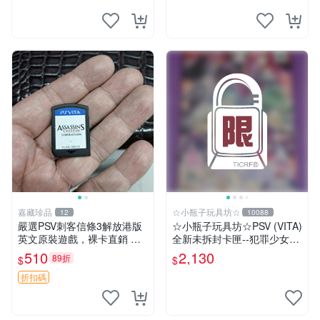
嘉藏珍品
☆小瓶子玩具坊☆
12
10088
嚴選PSV刺客信條3解放港版
☆小瓶子玩具坊☆PSV (VITA)
英文原裝遊戲，裸卡直銷 刺
全新未拆封卡匣--犯罪少女2
客信條3 游戲 港版游戲
《Criminal Girls 2》限定版
510
2,130
89折
$
$
(日版)
折扣碼