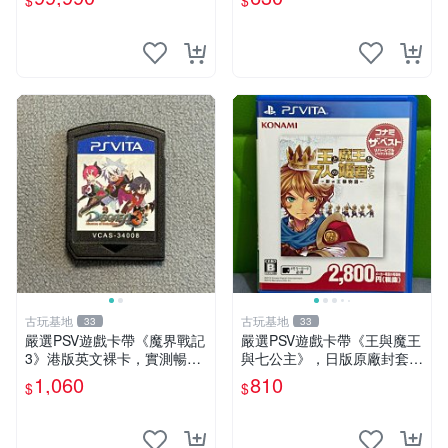
$
$
龍電玩】
【星光】
古玩基地
古玩基地
33
33
嚴選PSV遊戲卡帶《魔界戰記
嚴選PSV遊戲卡帶《王與魔王
3》港版英文裸卡，實測暢玩
與七公主》，日版原廠封套，
無障礙，限索尼PSV機器運行
雙面精美封面，實測暢玩無障
1,060
810
$
$
psv 港版 魔界戰記3
礙。久藏家中，輕微使用痕
跡，實物圖可查，歡迎細心評
估。古董級遊戲限量收