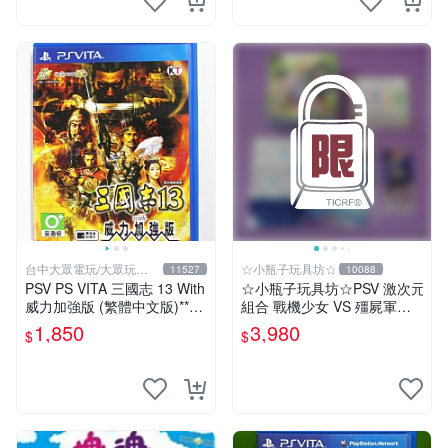
台中大眾電玩/大眾玩具
☆小瓶子玩具坊☆
11527
10088
店
PSV PS VITA 三國志 13 With
☆小瓶子玩具坊☆PSV 激次元
威力加強版 (繁體中文版)**
組合 戰機少女 VS 殭屍軍團 a
(二手商品)【台中大眾電玩】
nimate 店舖特典 限定版(日
1,850
3,980
$
$
版)+特典--CD