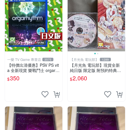
一樂 TV Game 專賣店
【月光魚 電玩部】
3575
1289
【特價出清優惠】PSV PS vit
【月光魚 電玩部】現貨全新
a 全新現貨 樂戰鬥士 orgarhy
純日版 限定版 附預約特典CD
thm 亞日版 日文版【一樂電
PSV 海利肯施塔特之歌 限定
350
2,060
$
$
玩】
版 純日版