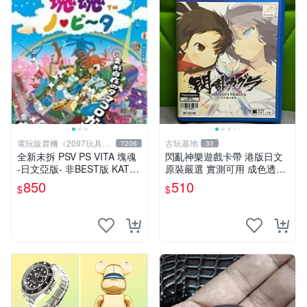
電玩販賣機（2097玩具公
古玩基地
7206
33
仔舖
全新未拆 PSV PS VITA 塊魂
閃亂神樂遊戲卡帶 港版日文
-日文亞版- 非BEST版 KATA
原裝嚴選 實測可用 成色透明
MARI
保証 正常玩耍無問題 閃亂神
850
510
$
$
樂 港版 日文 卡帶 港行