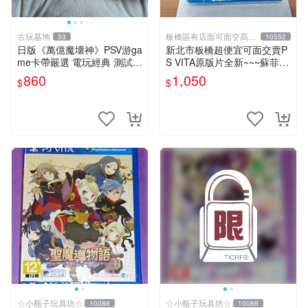
古玩基地
板橋區有店面可面交高價
33
10552
回收電玩
日版《萬億魔壞神》PSV游ga
新北市板橋超便宜可面交賣P
me卡帶嚴選 電玩經典 測試正
S VITA原版片全新~~~蘇菲的
常 完整遊戲內容 附贈未拆封
鍊金工房 不可思議之書的鍊
860
1,050
$
$
音樂CD 萬億魔壞神 PSV 游g
金術士~~~便宜賣
ame 卡帶 音樂CD 使用
☆小瓶子玩具坊☆
☆小瓶子玩具坊☆
10088
10088