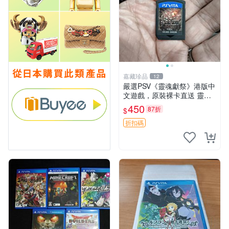
嘉藏珍品
12
嚴選PSV《靈魂獻祭》港版中
文遊戲，原裝裸卡直送 靈魂
獻祭 PSV 游戲 卡帶
450
87折
$
折扣碼