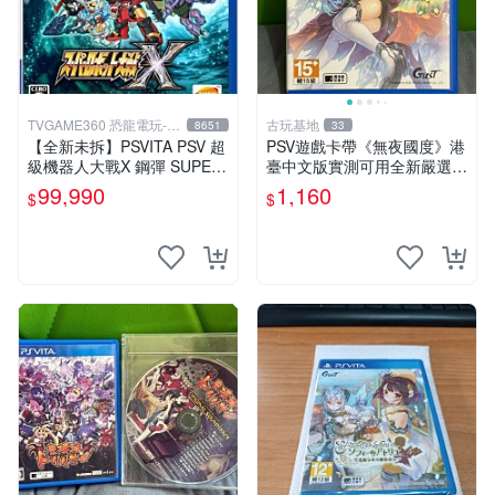
TVGAME360 恐龍電玩-台
古玩基地
8651
33
中店
【全新未拆】PSVITA PSV 超
PSV遊戲卡帶《無夜國度》港
級機器人大戰X 鋼彈 SUPER
臺中文版實測可用全新嚴選成
ROBOT WARS X 中文版【台
色如圖可放心購買 無夜國度
99,990
1,160
$
$
中恐龍電玩】
PSV 港臺中文 游戲卡帶