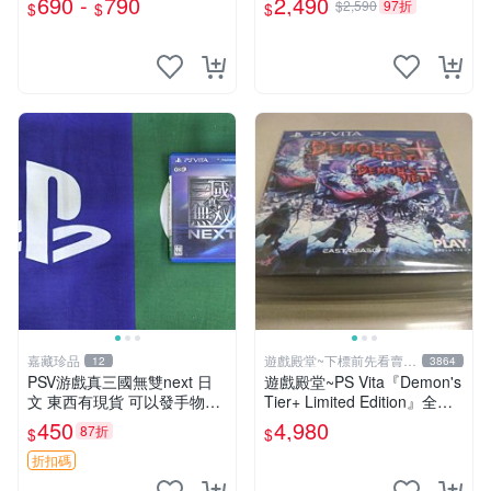
690 -
790
2,490
$2,590
97折
$
$
$
玩】
嘉藏珍品
遊戲殿堂~下標前先看賣場
12
3864
關於我
PSV游戲真三國無雙next 日
遊戲殿堂~PS Vita『Demon's
文 東西有現貨 可以發手物品
Tier+ Limited Edition』全新
無質量問題售不退不換
稀有實體片-全球限量1500片
450
4,980
87折
$
$
折扣碼