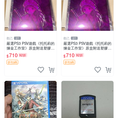
觀己
觀己
27
27
嚴選PS3 PSV遊戲《托托莉的
嚴選PS3 PSV遊戲《托托莉的
煉金工作室》原盒附送塑膠海
煉金工作室》原盒附送塑膠海
報，未開封收藏版 托托莉 爐
報，未開封收藏版 托托莉 爐
710
710
92折
92折
$
$
石 工作室
石 工作室
折扣碼
折扣碼