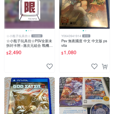
☆小瓶子玩具坊☆
Y0643941914
10088
413
☆小瓶子玩具坊☆PSV全新未
Psv 無夜國度 中文 中文版 ps
拆封卡匣--激次元組合 戰機少
vita
女 VS 殭屍軍團 限定版 (日
2,490
1,080
$
$
版)+特典--CD