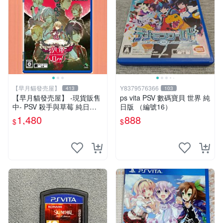
【早月貓發売屋】
Y8379576366
413
103
【早月貓發売屋】 -現貨販售
ps vita PSV 數碼寶貝 世界 純
中- PSV 殺手與草莓 純日版
日版 （編號16）
日文版 ※戀愛×懸疑※ 戀愛AD
1,480
888
$
$
V遊戲