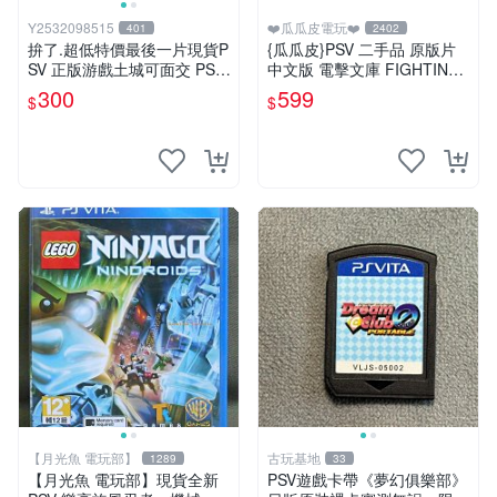
Y2532098515
❤️瓜瓜皮電玩❤️
401
2402
拚了.超低特價最後一片現貨P
{瓜瓜皮}PSV 二手品 原版片
SV 正版游戲土城可面交 PSV
中文版 電擊文庫 FIGHTING
噬神者 解放重生 日版 【9成
CLIMAX(遊戲都有回收)
300
599
$
$
新】✪裸片 二手九成新~
【月光魚 電玩部】
古玩基地
1289
33
【月光魚 電玩部】現貨全新
PSV遊戲卡帶《夢幻俱樂部》