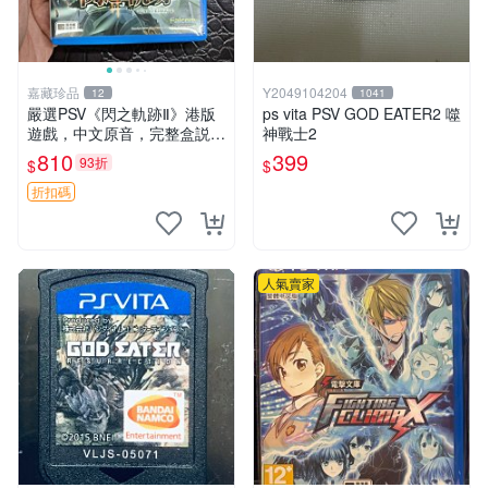
嘉藏珍品
Y2049104204
12
1041
嚴選PSV《閃之軌跡Ⅱ》港版
ps vita PSV GOD EATER2 噬
遊戲，中文原音，完整盒説，
神戰士2
實拍展示成色佳 閃之軌跡Ⅱ P
810
399
93折
$
$
SV 港版 中文
折扣碼
人氣賣家