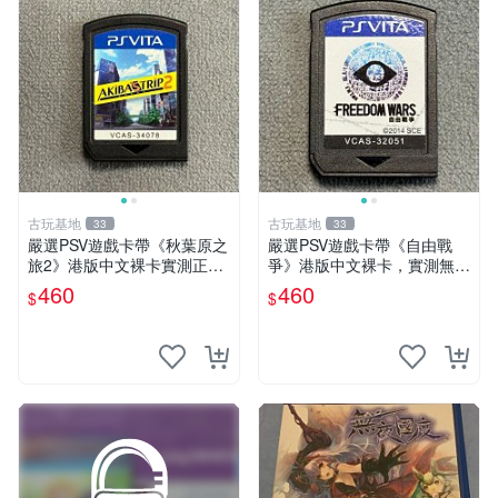
古玩基地
古玩基地
33
33
嚴選PSV遊戲卡帶《秋葉原之
嚴選PSV遊戲卡帶《自由戰
旅2》港版中文裸卡實測正
爭》港版中文裸卡，實測無
常，專機遊戲只可在SONY P
誤！僅限Sony PSP機器運
460
460
$
$
SV上運行 卡帶 psv 港版
行，其他無法使用。單次購兩
張以上享優惠。 自由戰爭 PS
P 港版 卡帶