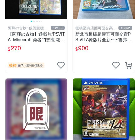
阿輝の古物~低價競標五
板橋區有店面可面交高價
12192
10552
六日結標
回收電玩
【阿輝の古物】遊戲片/PSVIT
新北市板橋超便宜可面交賣P
A_Minecraft 勇者鬥惡龍 殺戮
S VITA原版片全新~~~魯弗蘭
地帶 英雄傳說 槍彈辯駁 一批
的地下迷宮與魔女的旅團~~~
270
900
$
$
合售_刮痕污漬_1元起標無底
便宜賣
價_#F30
競標
剩7小時
/
出價8次