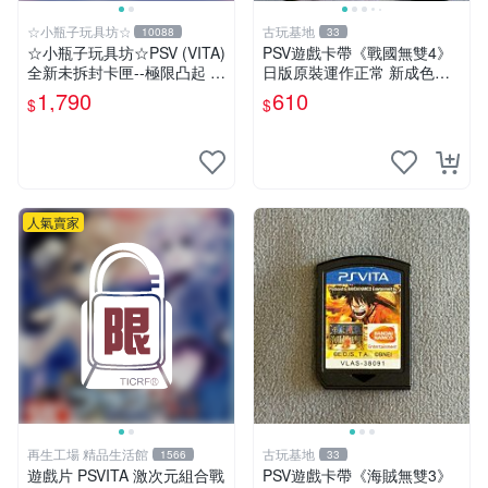
☆小瓶子玩具坊☆
古玩基地
10088
33
☆小瓶子玩具坊☆PSV (VITA)
PSV遊戲卡帶《戰國無雙4》
全新未拆封卡匣--極限凸起 萌
日版原裝運作正常 新成色如
萌水晶 (日版)
圖拍賣請先確認 成色拍賣一
1,790
610
$
$
經成交概不退換 PSV遊戲 卡
帶 戰國無雙 psv游戲卡帶，
戰國無雙4
人氣賣家
再生工場 精品生活館
古玩基地
1566
33
遊戲片 PSVITA 激次元組合戰
PSV遊戲卡帶《海賊無雙3》