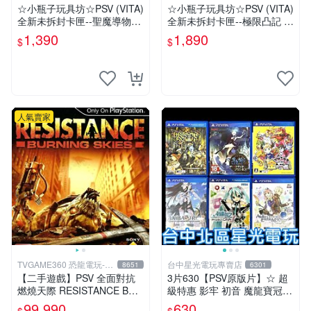
☆小瓶子玩具坊☆PSV (VITA)
☆小瓶子玩具坊☆PSV (VITA)
全新未拆封卡匣--聖魔導物語
全新未拆封卡匣--極限凸記 萌
(日版)
萌編年史 限定版 (亞版)
1,390
1,890
$
$
人氣賣家
TVGAME360 恐龍電玩-台
台中星光電玩專賣店
8651
6301
中店
【二手遊戲】PSV 全面對抗
3片630【PSV原版片】☆ 超
燃燒天際 RESISTANCE BUR
級特惠 影牢 初音 魔龍寶冠
NING SKIES 中文版【台中恐
鍊金工房 ☆中古二手商品
99,990
630