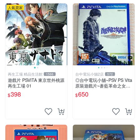
人氣賣家
再生工場 精品生活館
台中電玩小舖2店
1566
572
遊戲片 PSVITA 東京世外桃源
◎台中電玩小舖~PSV PS Vita
再生工場 01
原裝遊戲片~蒼藍革命之女武
神 中文版 中文版 ~650
398
650
$
$