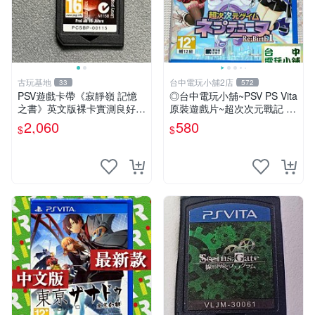
古玩基地
台中電玩小舖2店
33
572
PSV遊戲卡帶《寂靜嶺 記憶
◎台中電玩小舖~PSV PS Vita
之書》英文版裸卡實測良好
原裝遊戲片~超次次元戰記 戰
限定PSV平臺獨享 廚房遊戲
機少女 Re;Birth1 ~580
2,060
580
$
$
獲得熱銷推薦 寂靜嶺 電玩遊
戲 PSV卡帶