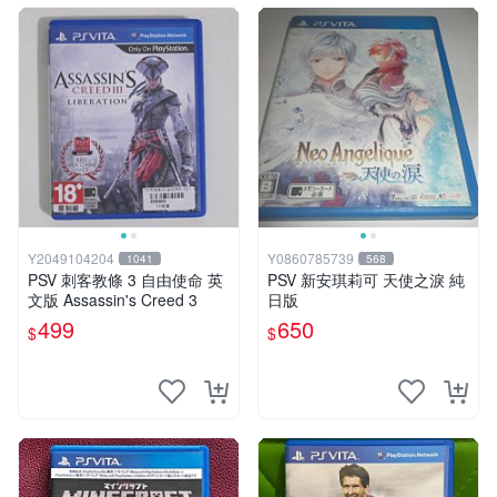
Y2049104204
Y0860785739
1041
568
PSV 刺客教條 3 自由使命 英
PSV 新安琪莉可 天使之淚 純
文版 Assassin's Creed 3
日版
499
650
$
$