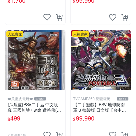
1,700
99,990
$
$
中恐龍電玩】
人氣賣家
人氣賣家
❤️瓜瓜皮電玩❤️
TVGAME360 恐龍電玩-台
2402
8651
中店
{瓜瓜皮}PSV二手品 中文版
【二手遊戲】PSV 地球防衛
真 三國無雙7 with 猛將傳(遊
軍 3 攜帶版 日文版【台中恐
戲都能回收)
龍電玩】
499
99,990
$
$
近期銷量1件