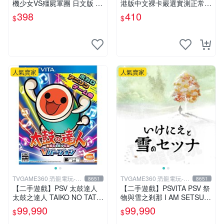
機少女VS殭屍軍團 日文版 再
港版中文裸卡嚴選實測正常
生工場 01
索尼PSV專用 港版直營 psv
398
410
$
$
海賊無雙 港版
人氣賣家
人氣賣家
TVGAME360 恐龍電玩-台
TVGAME360 恐龍電玩-台
8651
8651
中店
中店
【二手遊戲】PSV 太鼓達人
【二手遊戲】PSVITA PSV 祭
太鼓之達人 TAIKO NO TATS
物與雪之剎那 I AM SETSUN
UJIN V VERSION 中文版
日文版【台中恐龍電玩】
99,990
99,990
$
$
【台中恐龍電玩】