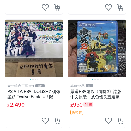
★☆鏡音王國☆★
嘉藏珍品
104
12
PS VITA PSV IDOLiSH7 偶像
嚴選PSV遊戲《俺屍2》港版
星願 Twelve Fantasia! 限定
中文原裝，成色優良直送家門
版 純日版 日文版 特裝版
口 俺屍2 PSV 港版 中文
2,490
950
94折
$
$
折扣碼