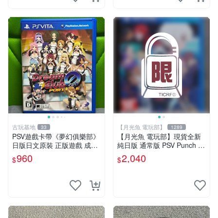
古玩基地
【月光魚 電玩部】
33
1289
PSV遊戲卡帶《夢幻俱樂部》
【月光魚 電玩部】現貨全新
日版日文原裝 正版遊戲 成色
純日版 通常版 PSV Punch Li
如圖實況保真 PSV遊戲 日版
ne 胖次衝擊 胖次保衛陣線 普
960
2,040
$
$
PS 測試無誤 美品保證
通版 純日版