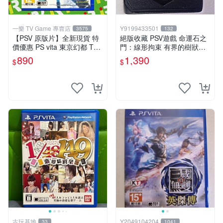
一樂 TV Game 專賣店
Y9199433501
3575
132
【PSV 原版片】全新現貨 特
絕版收藏 PSV遊戲 命運石之
價優惠 PS vita 東京幻都 TOK
門：線形拘束 有界的樹狀圖
YO XANADU 中文版【台中一
日版 VLJM-30061
890
1,390
$
$
樂電玩】
古玩基地
Y2049104204
33
1041