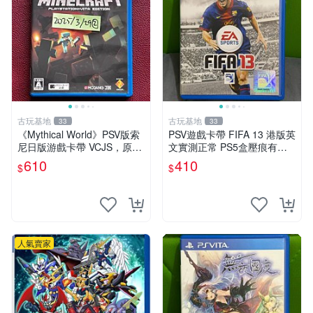
古玩基地
古玩基地
33
33
《Mythical World》PSV版索
PSV遊戲卡帶 FIFA 13 港版英
尼日版游戲卡帶 VCJS，原裝
文實測正常 PS5盒壓痕有圖
進口帶全盒說明書，支持主機
可驗收 FIFA 13 PSV 港版 游
610
410
$
$
運行。Mythical World PSV
玩無問題 PSV FIFA 13 港版
游戲 卡
英文
人氣賣家