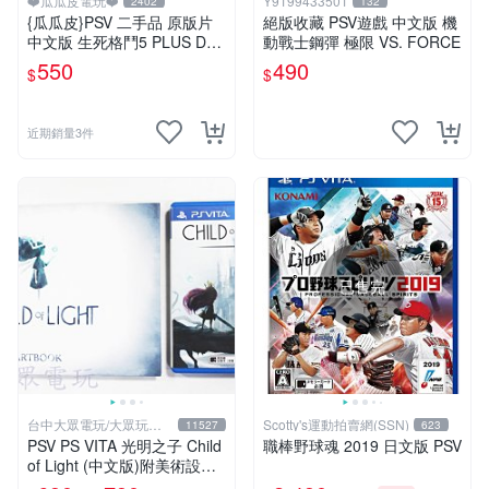
❤️瓜瓜皮電玩❤️
Y9199433501
2402
132
{瓜瓜皮}PSV 二手品 原版片
絕版收藏 PSV遊戲 中文版 機
中文版 生死格鬥5 PLUS Dea
動戰士鋼彈 極限 VS. FORCE
d or Alive 5(遊戲都有回收)
550
490
$
$
近期銷量3件
已售完
台中大眾電玩/大眾玩具
Scotty's運動拍賣網(SSN)
11527
623
店
PSV PS VITA 光明之子 Child
職棒野球魂 2019 日文版 PSV
of Light (中文版)附美術設定
集(二手商品)【台中大眾電