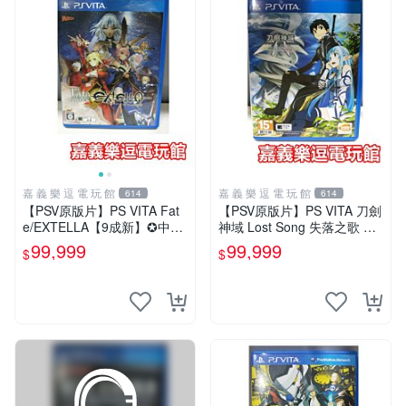
嘉 義 樂 逗 電 玩 館
嘉 義 樂 逗 電 玩 館
614
614
【PSV原版片】PS VITA Fat
【PSV原版片】PS VITA 刀劍
e/EXTELLA【9成新】✪中古
神域 Lost Song 失落之歌 【9
二手✪嘉義樂逗電玩館
成新】✪中文中古二手✪嘉義
99,999
99,999
$
$
樂逗電玩館