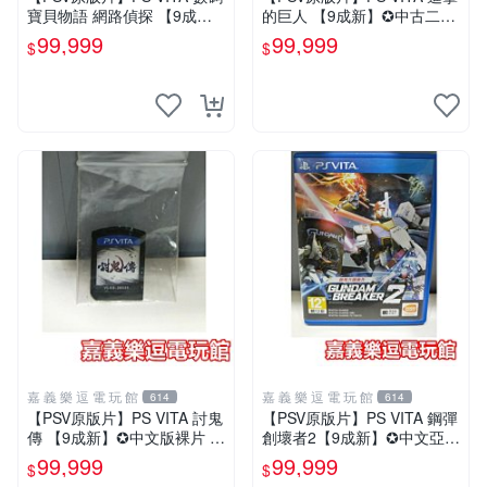
寶貝物語 網路偵探 【9成
的巨人 【9成新】✪中古二手
新】✪中文中古二手✪嘉義樂
✪嘉義樂逗電玩館
99,999
99,999
$
$
逗電玩館
嘉 義 樂 逗 電 玩 館
嘉 義 樂 逗 電 玩 館
614
614
【PSV原版片】PS VITA 討鬼
【PSV原版片】PS VITA 鋼彈
傳 【9成新】✪中文版裸片 中
創壞者2【9成新】✪中文亞版
古二手✪嘉義樂逗電玩館
中古二手✪嘉義樂逗電玩館
99,999
99,999
$
$