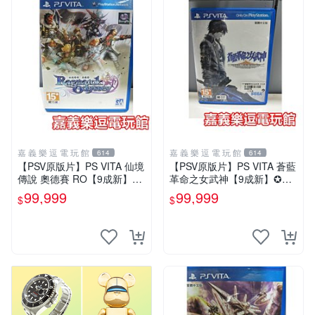
嘉 義 樂 逗 電 玩 館
嘉 義 樂 逗 電 玩 館
614
614
【PSV原版片】PS VITA 仙境
【PSV原版片】PS VITA 蒼藍
傳說 奧德賽 RO【9成新】✪
革命之女武神【9成新】✪中
中古二手✪嘉義樂逗電玩館
文版 中古二手✪嘉義樂逗電
99,999
99,999
$
$
玩館