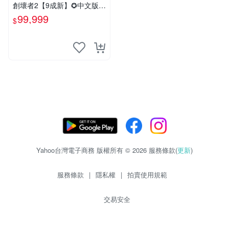
創壞者2【9成新】✪中文版中
古二手✪嘉義樂逗電玩館
99,999
$
Yahoo台灣電子商務 版權所有 © 2026 服務條款(
更新
)
服務條款
|
隱私權
|
拍賣使用規範
交易安全