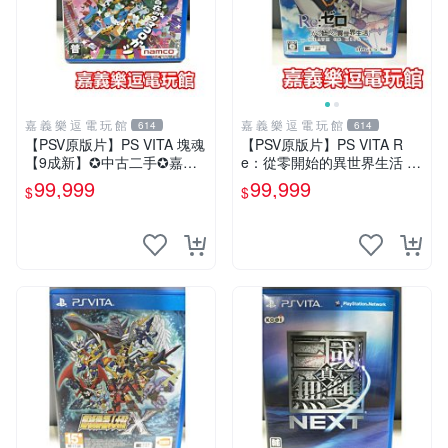
嘉 義 樂 逗 電 玩 館
嘉 義 樂 逗 電 玩 館
614
614
【PSV原版片】PS VITA 塊魂
【PSV原版片】PS VITA R
【9成新】✪中古二手✪嘉義
e：從零開始的異世界生活 D
樂逗電玩館
EATH OR KISS【9成新】✪
99,999
99,999
$
$
中古二手✪嘉義樂逗電玩