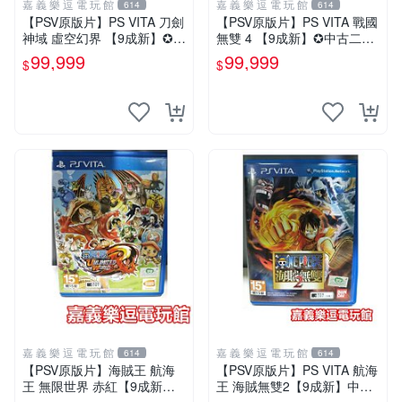
嘉 義 樂 逗 電 玩 館
嘉 義 樂 逗 電 玩 館
614
614
【PSV原版片】PS VITA 刀劍
【PSV原版片】PS VITA 戰國
神域 虛空幻界 【9成新】✪中
無雙 4 【9成新】✪中古二手
文中古二手✪嘉義樂逗電玩館
✪嘉義樂逗電玩館
99,999
99,999
$
$
嘉 義 樂 逗 電 玩 館
嘉 義 樂 逗 電 玩 館
614
614
【PSV原版片】海賊王 航海
【PSV原版片】PS VITA 航海
王 無限世界 赤紅【9成新】✪
王 海賊無雙2【9成新】中文