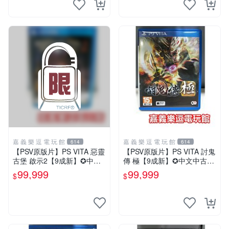
嘉 義 樂 逗 電 玩 館
嘉 義 樂 逗 電 玩 館
614
614
【PSV原版片】PS VITA 惡靈
【PSV原版片】PS VITA 討鬼
古堡 啟示2【9成新】✪中文
傳 極【9成新】✪中文中古二
亞版 中古二手✪嘉義樂逗電
手✪嘉義樂逗電玩館
99,999
99,999
$
$
玩館