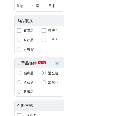
香港
中國
日本
商品狀況
直購品
競標品
全新品
二手品
有現貨
二手品條件
清除
NEW
福利品
近全新
八成新
出清品
收藏品
付款方式
現金付款