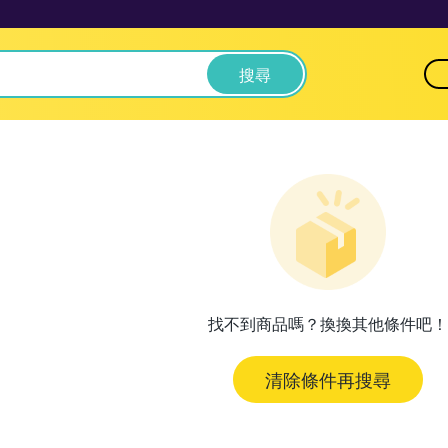
搜尋
找不到商品嗎？換換其他條件吧！
清除條件再搜尋