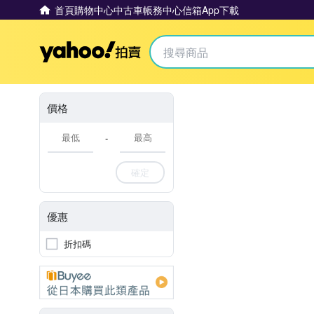
首頁
購物中心
中古車
帳務中心
信箱
App下載
Yahoo拍賣
價格
-
確定
優惠
折扣碼