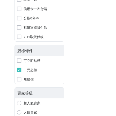
信用卡一次付清
分期0利率
萊爾富取貨付款
7-11取貨付款
競標條件
可立即結標
一元起標
無底價
賣家等級
超人氣賣家
人氣賣家