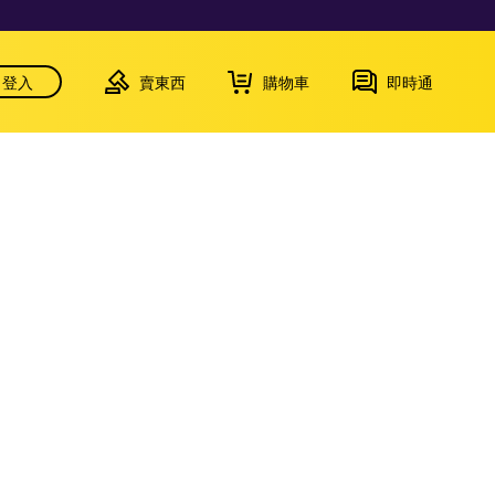
登入
賣東西
購物車
即時通