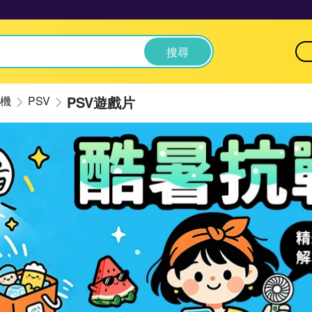
搜尋
PSV遊戲片
機
PSV