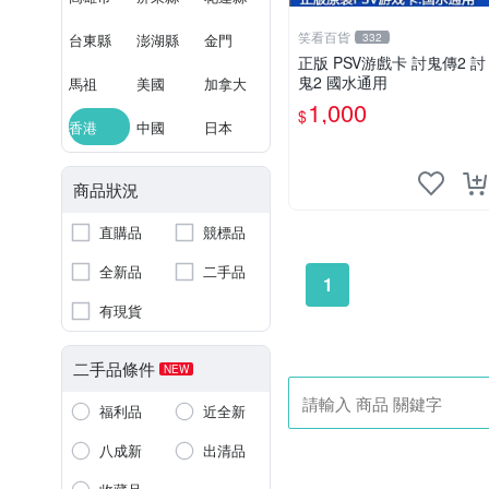
笑看百貨
台東縣
澎湖縣
金門
332
正版 PSV游戲卡 討鬼傳2 討
鬼2 國水通用
馬祖
美國
加拿大
1,000
$
香港
中國
日本
商品狀況
直購品
競標品
全新品
二手品
1
有現貨
二手品條件
NEW
福利品
近全新
八成新
出清品