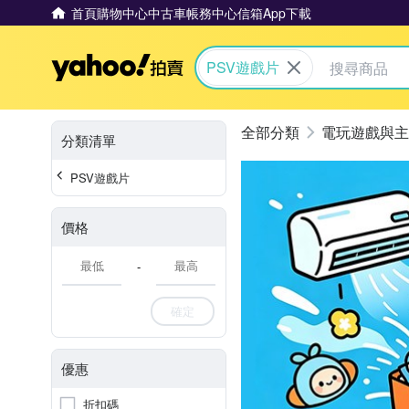
首頁
購物中心
中古車
帳務中心
信箱
App下載
Yahoo拍賣
PSV遊戲片
電玩遊戲與主
分類清單
PSV遊戲片
價格
-
確定
優惠
折扣碼