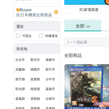
3C家電精選
全部
運送
(1)
可面交
跨國運送
1 ~ 1 筆結果
所在地
全部商品
台北市
新北市
基隆市
宜蘭縣
桃園市
新竹市
新竹縣
苗栗縣
台中市
彰化縣
南投縣
嘉義市
嘉義縣
雲林縣
台南市
高雄市
屏東縣
花蓮縣