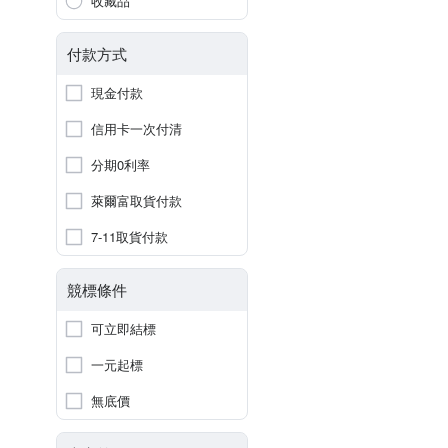
收藏品
付款方式
現金付款
信用卡一次付清
分期0利率
萊爾富取貨付款
7-11取貨付款
競標條件
可立即結標
一元起標
無底價