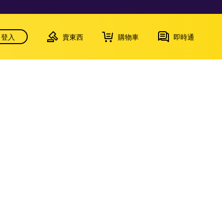
登入
賣東西
購物車
即時通