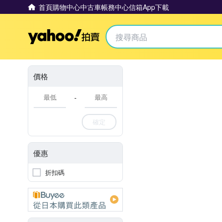
首頁
購物中心
中古車
帳務中心
信箱
App下載
Yahoo拍賣
價格
-
確定
優惠
折扣碼