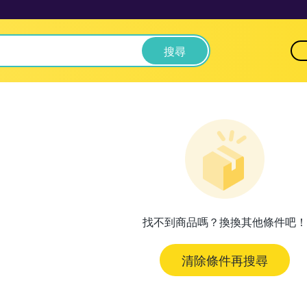
搜尋
找不到商品嗎？換換其他條件吧！
清除條件再搜尋