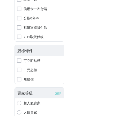
信用卡一次付清
分期0利率
萊爾富取貨付款
7-11取貨付款
競標條件
可立即結標
一元起標
無底價
賣家等級
清除
超人氣賣家
人氣賣家