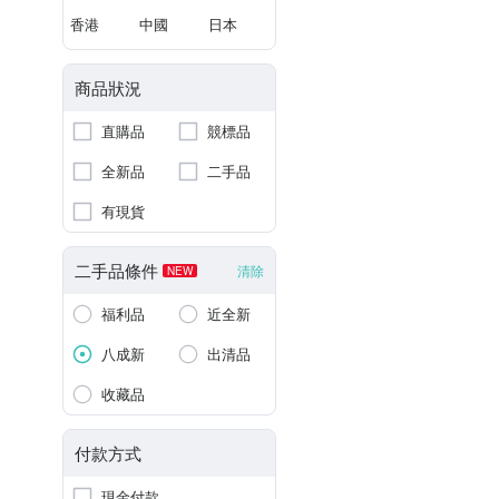
香港
中國
日本
商品狀況
直購品
競標品
全新品
二手品
有現貨
二手品條件
清除
NEW
福利品
近全新
八成新
出清品
收藏品
付款方式
現金付款