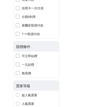
信用卡一次付清
分期0利率
萊爾富取貨付款
7-11取貨付款
競標條件
可立即結標
一元起標
無底價
賣家等級
超人氣賣家
人氣賣家