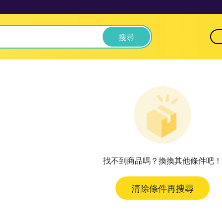
搜尋
找不到商品嗎？換換其他條件吧！
清除條件再搜尋