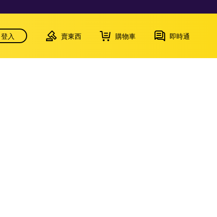
登入
賣東西
購物車
即時通