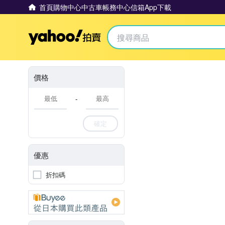
首頁
購物中心
中古車
帳務中心
信箱
App下載
Yahoo拍賣
價格
-
確定
優惠
折扣碼