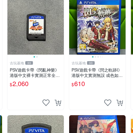
古玩基地
古玩基地
33
33
PSV遊戲卡帶《閃亂神樂》
PSV遊戲卡帶《閃之軌跡I》
港版中文裸卡實測正常全新
港版中文實測無誤 成色如圖
嚴選2張起優惠 閃亂神樂 PS
請斟酌 買家自負 PSV 港版
2,060
610
$
$
V 港版
鳴 Whip