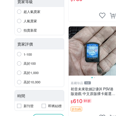
賣家等級
超人氣賣家
人氣賣家
拍賣新星
賣家評價
1-100
高於100
高於1,000
高於10,000
嘉藏珍品
12
初音未來歌姬計劃X PSV港
版遊戲 中文原版裸卡嚴選
時間
初音未來 畫集 游戲 限量版
610
91折
$
新刊登
即將結標
折扣碼