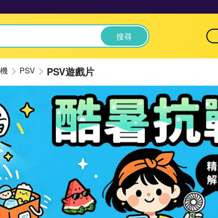
搜尋
PSV遊戲片
機
PSV