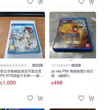
板橋區有店面可面交高
Y4103454476
10551
1514
價回收電玩
新北市板橋超便宜可面交賣
ps vita PSV 海賊無雙2 純日
PS VITA原版片全新~~~蘇菲
版 （編號9）
的鍊金工房 不可思議之書的
1,050
499
$
$
鍊金術士~~~便宜賣