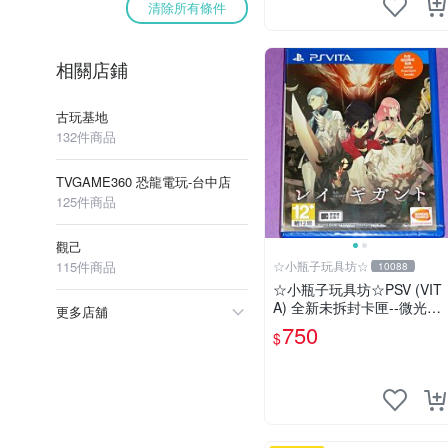
清除所有條件
相關店鋪
古玩基地
132件商品
TVGAME360 恐龍電玩-台中店
125件商品
觀己
115件商品
☆小瓶子玩具坊☆
10088
☆小瓶子玩具坊☆PSV (VIT
A) 全新未拆封卡匣--微光神
更多店舖
獵
750
$