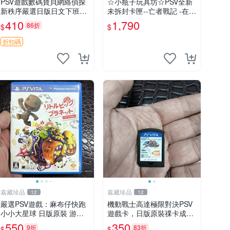
PSV遊戲數碼寶貝網絡偵探
☆小瓶子玩具坊☆PSV全新
新秩序嚴選日版日文下班後
未拆封卡匣--亡者戰記 -在另
發貨 網絡偵探 日版 美品
一側的天空下- (日版)
410
1,790
86折
$
$
折扣碼
嘉藏珍品
嘉藏珍品
12
12
嚴選PSV遊戲：麻布仔快跑
機動戰士高達極限對決PSV
小小大星球 日版原裝 游玩
遊戲卡，日版原裝祼卡成色
成色佳 小小大星球 psv 麻布
佳 機動戰士高達極限對決 P
550
350
9折
83折
$
$