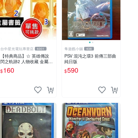
台中星光電玩專賣店
隼遊戲小舖
6301
438
【特典商品】☆ 英雄傳說
PSV 混沌之環3 前傳三部曲
閃之軌跡2 人物收藏 金屬書
純日版
籤 ☆【單張販售 可挑款】
160
590
$
$
台中星光電玩