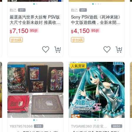
觀己
觀己
27
27
嚴選蒸汽世界大掠奪 PSV版
Sony PSV遊戲《死神來賭》
大尺寸全新未啟封 推薦收藏
中文版遊戲機，全新未開封
蒸汽遊戲 手機遊戲 游戲卡
嚴選品，拍前詳談 死神來賭
7,150
4,150
95折
95折
$
$
帶
Sony 測試玩
折扣碼
折扣碼
人氣賣家
Y8379576366
TVGAME360 恐龍電玩-
103
8650
台中店