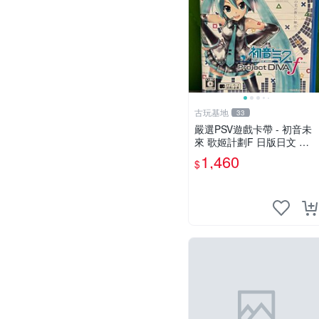
古玩基地
33
嚴選PSV遊戲卡帶 - 初音未
來 歌姬計劃F 日版日文 限
定封面實測正常讀 初音未來
1,460
$
PSV歌姬計劃F 日版日文 卡
帶 游玩用具