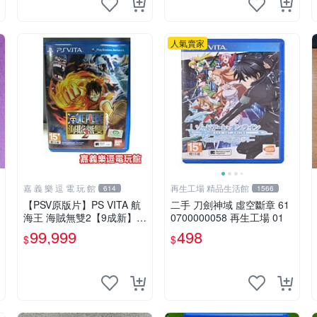
人氣賣家
嘉 義 樂 逗 電 玩 館
再生工場 精品生活館
614
1566
【PSV原版片】PS VITA 航
二手 刀劍神域 虛空斷章 61
海王 海賊無雙2【9成新】中
0700000058 再生工場 01
文版✪中古二手✪嘉義樂逗
99,999
498
$
$
電玩館