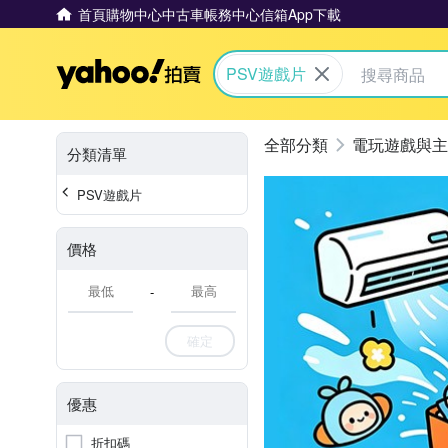
首頁
購物中心
中古車
帳務中心
信箱
App下載
Yahoo拍賣
PSV遊戲片
電玩遊戲與主
分類清單
PSV遊戲片
價格
-
確定
優惠
折扣碼