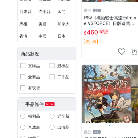
觀己
台東縣
澎湖縣
金門
27
PSV《機動戰士高達Extrem
e VSFORCE》日版遊戲卡
馬祖
美國
加拿大
帶，全新未拆封，附原包
460
87折
$
裝，嚴選推薦，適合收藏。
香港
中國
日本
極限VS遊戲 高達 擴充記憶
折扣碼
卡
商品狀況
直購品
競標品
全新品
二手品
有現貨
二手品條件
NEW
福利品
近全新
八成新
出清品
觀己
27