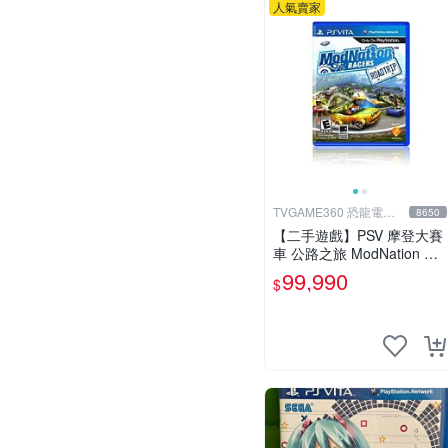
人氣賣家
TVGAME360 恐龍電玩-
8650
台中店
【二手遊戲】PSV 摩登大賽
車 公路之旅 ModNation Ra
cers 中文版 【台中恐龍電
99,990
$
玩】