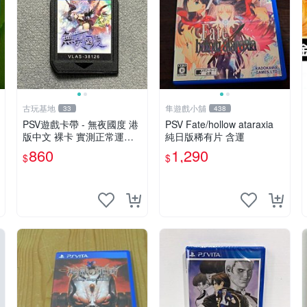
古玩基地
隼遊戲小舖
33
438
PSV遊戲卡帶 - 無夜國度 港
PSV Fate/hollow ataraxia
版中文 裸卡 實測正常運行
純日版稀有片 含運
索尼專用 只能運行于PSV 無
860
1,290
$
$
夜國度 PSV 港版中文裸卡