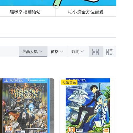
貓咪幸福補給站
毛小孩全方位寵愛
最高人氣
價格
時間
人氣賣家