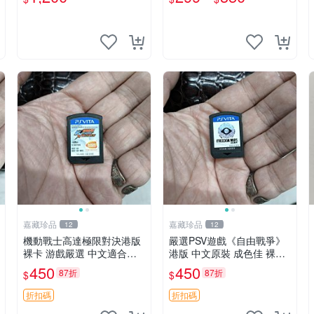
嘉藏珍品
嘉藏珍品
12
12
機動戰士高達極限對決港版
嚴選PSV遊戲《自由戰爭》
裸卡 游戲嚴選 中文適合收
港版 中文原裝 成色佳 裸卡
藏 機動戰士 高達對決 游戲
自由戰爭 PSV 港版 中文
450
450
87折
87折
$
$
機
折扣碼
折扣碼