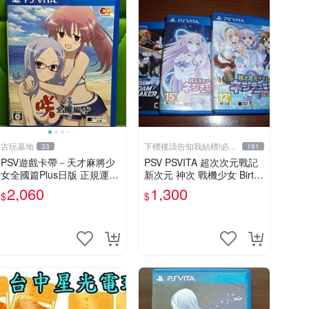
古玩基地
下標後請告知我結標!必看
33
191
關於我
PSV遊戲卡帶－天才麻將少
PSV PSVITA 超次次元戰記
女全國篇Plus日版 正規運行
新次元 神次 戰機少女 Birth
成色如圖 確認後拍 下單即
1 & 2 & 鋼彈破壞者2 鋼彈創
2,060
1,300
$
$
同意 天才麻將少女 全國篇
壞者2 中文版
Plus 日版 PSV 測試正常 卡
帶