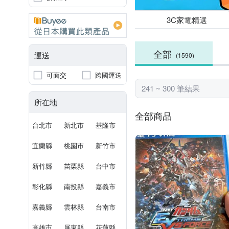
3C家電精選
全部
運送
(1590)
可面交
跨國運送
241 ~ 300 筆結果
所在地
全部商品
台北市
新北市
基隆市
宜蘭縣
桃園市
新竹市
新竹縣
苗栗縣
台中市
彰化縣
南投縣
嘉義市
嘉義縣
雲林縣
台南市
高雄市
屏東縣
花蓮縣