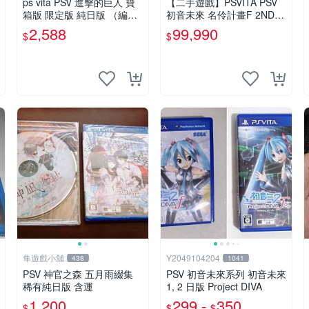
ps vita PSV 進擊的巨人 寶
【二手遊戲】PSVITA PSV
箱版 限定版 純日版 （編號1
初音未來 名伶計畫F 2ND P
8）
ROJECT DIVA F 2ND 日文
2,588
99,990
$
$
版 台中恐龍
隼遊戲小舖
Y2049104204
438
1041
PSV 神官之森 五月雨綴集
PSV 初音未來系列 初音未來
稀有純日版 含運
1, 2 日版 Project DIVA
1,200
299 -
350
$
$
$