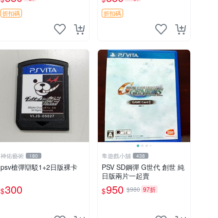
仔快跑 測試無誤
SV 日版 裸卡 成品
折扣碼
折扣碼
神佑藝術
隼遊戲小舖
180
438
psv槍彈辯駁1+2日版裸卡
PSV SD鋼彈 G世代 創世 純
日版兩片一起賣
300
950
$980
97折
$
$