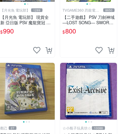
【月光魚 電玩部】
TVGAME360 恐龍電玩-
1289
8650
台中店
【月光魚 電玩部】 現貨全
【二手遊戲】 PSV 刀劍神域
新 亞日版 PSV 魔龍寶冠 普
―LOST SONG― SWORD
通版 亞版日文版 PS Vita
ART ONLINE 中文版【台中
990
800
$
$
恐龍電玩】
觀己
☆小瓶子玩具坊☆
27
10088