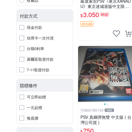
收藏品
嚴選索尼PSV《東京XANAD
U》東京迷城港版中文限量
收藏，全新未拆封 東京迷城
3,050
95折
$
付款方式
游戲卡 收藏品
折扣碼
現金付款
信用卡一次付清
分期0利率
萊爾富取貨付款
7-11取貨付款
競標條件
可立即結標
一元起標
Y0860785739
568
PSV 真鋼彈無雙 中文版 ( 台
無底價
灣公司貨 )
750
$