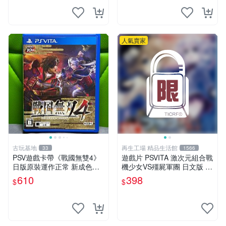
人氣賣家
古玩基地
再生工場 精品生活館
33
1566
PSV遊戲卡帶《戰國無雙4》
遊戲片 PSVITA 激次元組合戰
日版原裝運作正常 新成色如
機少女VS殭屍軍團 日文版 再
圖拍賣請先確認 成色拍賣一
生工場 01
610
398
$
$
經成交概不退換 PSV遊戲 卡
帶 戰國無雙 psv游戲卡帶，
戰國無雙4