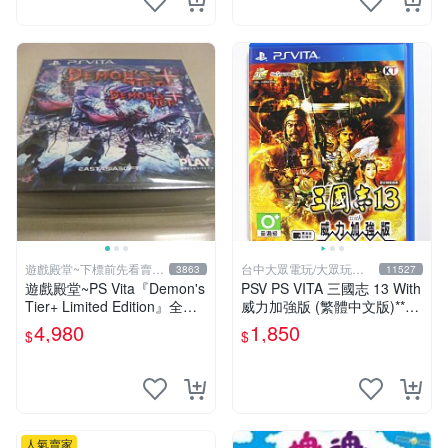
遊戲殿堂~下標前先看賣場
台中大眾電玩/大眾玩具
3863
11527
關於我
店
遊戲殿堂~PS Vita『Demon's
PSV PS VITA 三國志 13 With
Tier+ Limited Edition』全新
威力加強版 (繁體中文版)**
稀有實體片-全球限量1500片
(二手商品)【台中大眾電玩】
4,980
1,850
$
$
人氣賣家