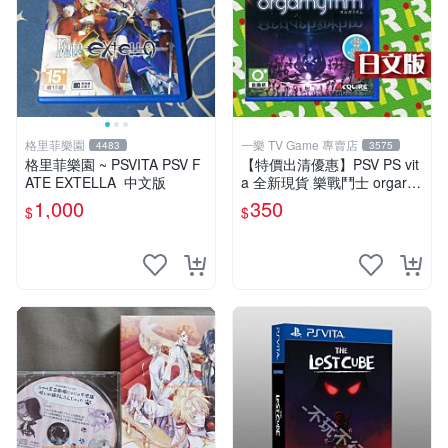
格里菲樂園
一樂 TV Game 專賣店
4483
3575
格里菲樂園 ~ PSVITA PSV F
【特價出清優惠】PSV PS vit
ATE EXTELLA 中文版
a 全新現貨 樂戰鬥士 orgarhy
thm 亞日版 日文版【一樂電
1,000
350
$
$
玩】