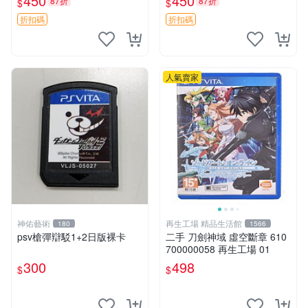
450
450
87折
87折
$
$
折扣碼
折扣碼
人氣賣家
神佑藝術
再生工場 精品生活館
180
1566
psv槍彈辯駁1+2日版裸卡
二手 刀劍神域 虛空斷章 610
700000058 再生工場 01
300
498
$
$