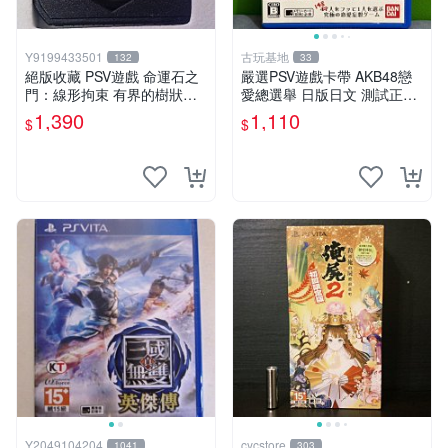
Y9199433501
古玩基地
132
33
絕版收藏 PSV遊戲 命運石之
嚴選PSV遊戲卡帶 AKB48戀
門：線形拘束 有界的樹狀圖
愛總選舉 日版日文 測試正常
日版 VLJM-30061
游戲卡帶 磨痕 壓痕 成色圖
1,390
1,110
$
$
Y2049104204
cycstore
1041
303