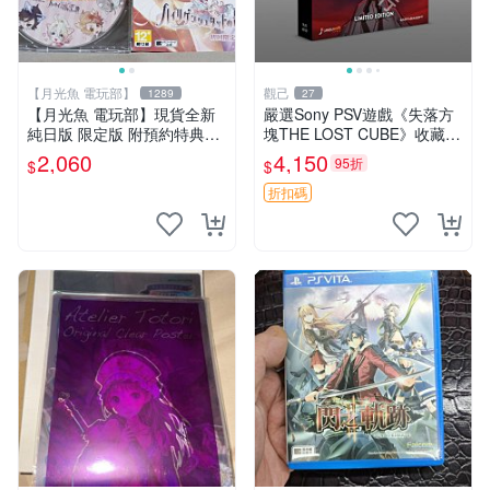
【月光魚 電玩部】
觀己
1289
27
【月光魚 電玩部】現貨全新
嚴選Sony PSV遊戲《失落方
純日版 限定版 附預約特典CD
塊THE LOST CUBE》收藏
PSV 海利肯施塔特之歌 限定
版，英語原裝未拆封 失落方
2,060
4,150
95折
$
$
版 純日版
塊 THE LOST CUBE PSV 精
華版 新作 權杖
折扣碼