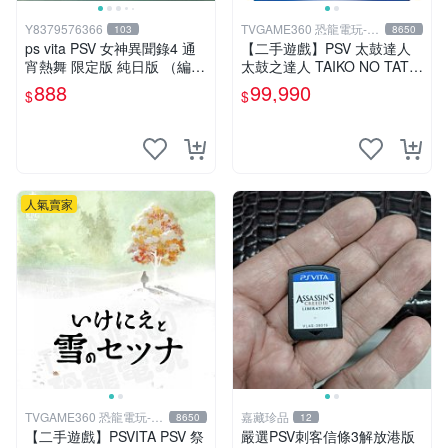
Y8379576366
TVGAME360 恐龍電玩-台
103
8650
中店
ps vita PSV 女神異聞錄4 通
【二手遊戲】PSV 太鼓達人
宵熱舞 限定版 純日版 （編號
太鼓之達人 TAIKO NO TATS
17）
UJIN V VERSION 中文版
888
99,990
$
$
【台中恐龍電玩】
人氣賣家
TVGAME360 恐龍電玩-台
嘉藏珍品
8650
12
中店
【二手遊戲】PSVITA PSV 祭
嚴選PSV刺客信條3解放港版