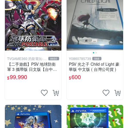
TVGAME360 恐龍電玩-台
Y0860785739
8650
568
中店
【二手遊戲】PSV 地球防衛
PSV 光之子 Child of Light 豪
軍 3 攜帶版 日文版【台中恐
華版 中文版 ( 台灣公司貨 )
龍電玩】
99,990
600
$
$