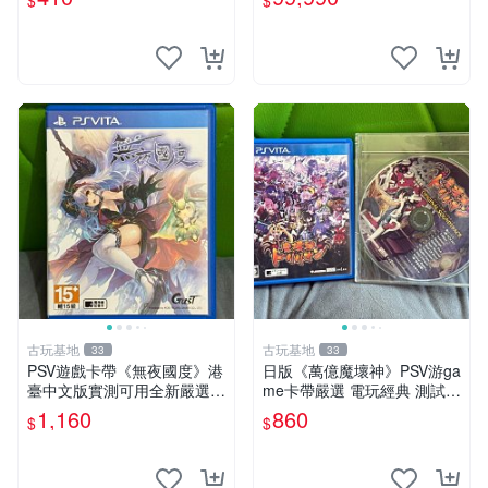
$
$
玩無問題 PSV FIFA 13 港版
中恐龍電玩】
英文
古玩基地
古玩基地
33
33
PSV遊戲卡帶《無夜國度》港
日版《萬億魔壞神》PSV游ga
臺中文版實測可用全新嚴選成
me卡帶嚴選 電玩經典 測試正
色如圖可放心購買 無夜國度
常 完整遊戲內容 附贈未拆封
1,160
860
$
$
PSV 港臺中文 游戲卡帶
音樂CD 萬億魔壞神 PSV 游g
ame 卡帶 音樂CD 使用