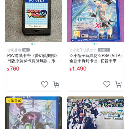
古玩基地
☆小瓶子玩具坊☆
33
10088
PSV遊戲卡帶《夢幻俱樂部》
☆小瓶子玩具坊☆PSV (VITA)
日版原裝裸卡實測無誤，限S
全新未拆封卡匣--初音未來 名
ONY PSV機支援 psv psv游戲
伶計畫X 中文版
760
1,490
$
$
psv夢幻俱樂部
人氣賣家