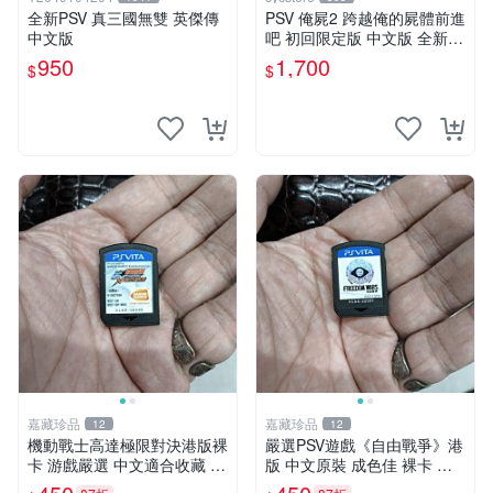
全新PSV 真三國無雙 英傑傳
PSV 俺屍2 跨越俺的屍體前進
中文版
吧 初回限定版 中文版 全新未
拆封 X200
950
1,700
$
$
嘉藏珍品
嘉藏珍品
12
12
機動戰士高達極限對決港版裸
嚴選PSV遊戲《自由戰爭》港
卡 游戲嚴選 中文適合收藏 機
版 中文原裝 成色佳 裸卡 自
動戰士 高達對決 游戲機
由戰爭 PSV 港版 中文