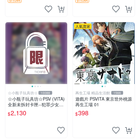
人氣賣家
☆小瓶子玩具坊☆
再生工場 精品生活館
10088
1566
☆小瓶子玩具坊☆PSV (VITA)
遊戲片 PSVITA 東京世外桃源
全新未拆封卡匣--犯罪少女2
再生工場 01
《Criminal Girls 2》限定版
2,130
398
$
$
(日版)