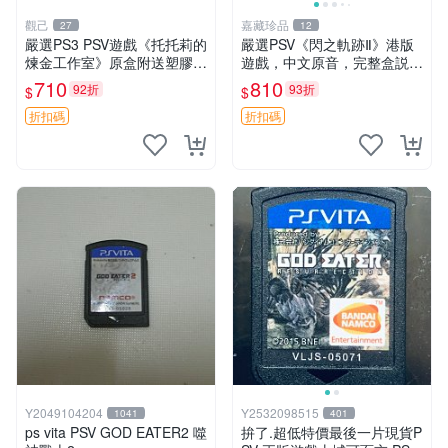
觀己
嘉藏珍品
27
12
嚴選PS3 PSV遊戲《托托莉的
嚴選PSV《閃之軌跡Ⅱ》港版
煉金工作室》原盒附送塑膠海
遊戲，中文原音，完整盒説，
報，未開封收藏版 托托莉 爐
實拍展示成色佳 閃之軌跡Ⅱ P
710
810
92折
93折
$
$
石 工作室
SV 港版 中文
折扣碼
折扣碼
Y2049104204
Y2532098515
1041
401
ps vita PSV GOD EATER2 噬
拚了.超低特價最後一片現貨P