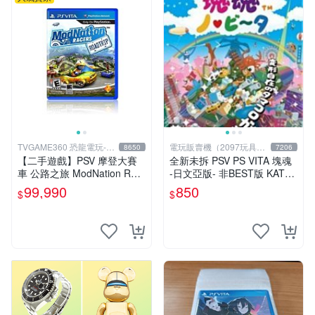
TVGAME360 恐龍電玩-台
電玩販賣機（2097玩具公
8650
7206
中店
仔舖
【二手遊戲】PSV 摩登大賽
全新未拆 PSV PS VITA 塊魂
車 公路之旅 ModNation Rac
-日文亞版- 非BEST版 KATA
ers 中文版 【台中恐龍電玩】
MARI
99,990
850
$
$