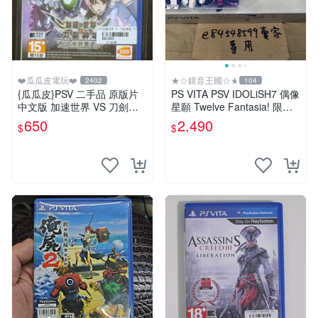
❤️瓜瓜皮電玩❤️
★☆鏡音王國☆★
2402
104
{瓜瓜皮}PSV 二手品 原版片
PS VITA PSV IDOLiSH7 偶像
中文版 加速世界 VS 刀劍神
星願 Twelve Fantasia! 限定
域 千年的黃昏(遊戲都能回收)
版 純日版 日文版 特裝版
650
2,490
$
$