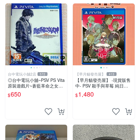
台中電玩小舖2店
【早月貓發売屋】
572
413
◎台中電玩小舖~PSV PS Vita
【早月貓發売屋】 -現貨販售
原裝遊戲片~蒼藍革命之女武
中- PSV 殺手與草莓 純日版
神 中文版 中文版 ~650
日文版 ※戀愛×懸疑※ 戀愛AD
650
1,480
$
$
V遊戲