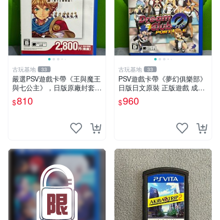
古玩基地
古玩基地
33
33
嚴選PSV遊戲卡帶《王與魔王
PSV遊戲卡帶《夢幻俱樂部》
與七公主》，日版原廠封套，
日版日文原裝 正版遊戲 成色
雙面精美封面，實測暢玩無障
如圖實況保真 PSV遊戲 日版
810
960
$
$
礙。久藏家中，輕微使用痕
PS 測試無誤 美品保證
跡，實物圖可查，歡迎細心評
估。古董級遊戲限量收