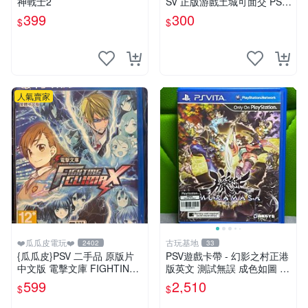
神戰士2
SV 正版游戲土城可面交 PSV
噬神者 解放重生 日版 【9成
399
300
$
$
新】✪裸片 二手九成新~
人氣賣家
❤️瓜瓜皮電玩❤️
古玩基地
2402
33
{瓜瓜皮}PSV 二手品 原版片
PSV遊戲卡帶 - 幻影之村正港
中文版 電擊文庫 FIGHTING
版英文 測試無誤 成色如圖 唯
CLIMAX(遊戲都有回收)
美收藏推薦 幻影之村 正版PS
599
2,510
$
$
V 港版卡帶 成色保證 村正 港
版 PSV 港版游戲