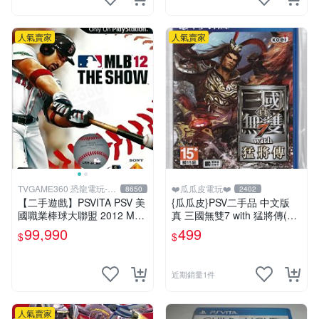
人氣賣家
人氣賣家
TVGAME360 恐龍電玩-台
❤️瓜瓜皮電玩❤️
8650
2402
中店
【二手遊戲】PSVITA PSV 美
{瓜瓜皮}PSV二手品 中文版
國職業棒球大聯盟 2012 MLB
真 三國無雙7 with 猛將傳(遊
THE SHOW 12 英文版 【台
戲都能回收)
99,990
499
$
$
中恐龍電玩】
近期銷量1件
人氣賣家