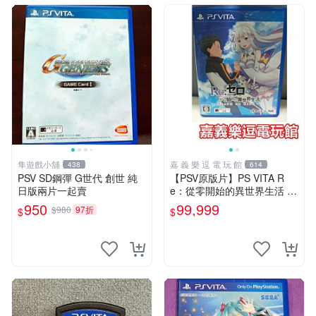
隼遊戲小舖
嘉 義 樂 逗 電 玩 館
438
614
PSV SD鋼彈 G世代 創世 純
【PSV原版片】PS VITA R
日版兩片一起賣
e：從零開始的異世界生活 D
EATH OR KISS【9成新】✪
950
99,999
$980
97折
$
$
中古二手✪嘉義樂逗電玩