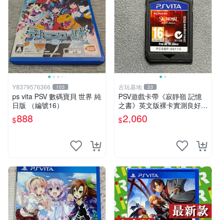
Y8379576366
古玩基地
103
33
ps vita PSV 數碼寶貝 世界 純
PSV遊戲卡帶《寂靜嶺 記憶
日版 （編號16）
之書》英文版裸卡實測良好
限定PSV平臺獨享 廚房遊戲
888
2,060
$
$
獲得熱銷推薦 寂靜嶺 電玩遊
戲 PSV卡帶