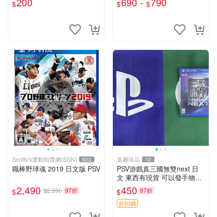
200
690 -
790
$
$
$
玩】
已售完
Scotty's運動拍賣網(SSN)
嘉藏珍品
623
12
職棒野球魂 2019 日文版 PSV
PSV游戲真三國無雙next 日
文 東西有現貨 可以發手物品
無質量問題售不退不換
2,490
450
$2,590
97折
87折
$
$
折扣碼