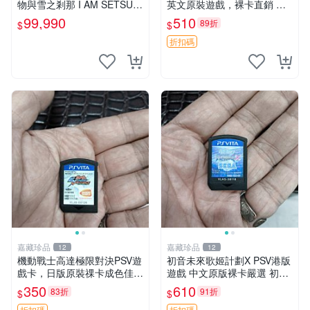
物與雪之剎那 I AM SETSUN
英文原裝遊戲，裸卡直銷 刺
日文版【台中恐龍電玩】
客信條3 游戲 港版游戲
99,990
510
89折
$
$
折扣碼
嘉藏珍品
嘉藏珍品
12
12
機動戰士高達極限對決PSV遊
初音未來歌姬計劃X PSV港版
戲卡，日版原裝祼卡成色佳
遊戲 中文原版裸卡嚴選 初音
機動戰士高達極限對決 PSV
未來 畫集 游戲 限量版
350
610
83折
91折
$
$
日版 裸卡 成品
折扣碼
折扣碼