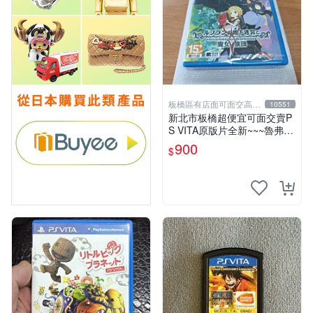
板橋區有店面可面交高價
10551
回收電玩
新北市板橋超便宜可面交賣P
S VITA原版片全新~~~魯弗蘭
的地下迷宮與魔女的旅團~~~
900
$
便宜賣