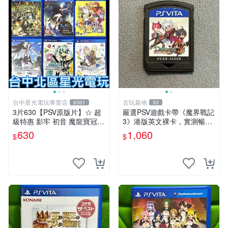
台中星光電玩專賣店
古玩基地
6301
33
3片630【PSV原版片】☆ 超
嚴選PSV遊戲卡帶《魔界戰記
級特惠 影牢 初音 魔龍寶冠
3》港版英文裸卡，實測暢玩
鍊金工房 ☆中古二手商品
無障礙，限索尼PSV機器運行
630
1,060
$
$
【星光】
psv 港版 魔界戰記3