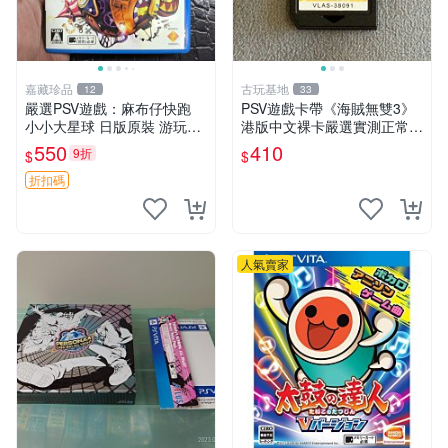
嘉藏珍品
古玩基地
12
33
嚴選PSV遊戲：麻布仔快跑
PSV遊戲卡帶《海賊無雙3》
小小大星球 日版原裝 游玩成
港版中文裸卡嚴選實測正常
色佳 小小大星球 psv 麻布仔
索尼PSV專用 港版直營 psv
550
410
9折
$
$
快跑 測試無誤
海賊無雙 港版
折扣碼
人氣賣家