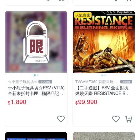
人氣賣家
☆小瓶子玩具坊☆
TVGAME360 恐龍電玩-台
10088
8650
中店
☆小瓶子玩具坊☆PSV (VITA)
【二手遊戲】PSV 全面對抗
全新未拆封卡匣--極限凸記 萌
燃燒天際 RESISTANCE BUR
萌編年史 限定版 (亞版)
NING SKIES 中文版【台中恐
1,890
99,990
$
$
龍電玩】