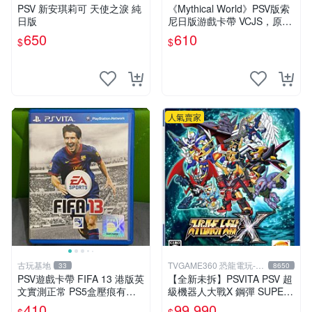
PSV 新安琪莉可 天使之淚 純
《Mythical World》PSV版索
日版
尼日版游戲卡帶 VCJS，原裝
進口帶全盒說明書，支持主機
650
610
$
$
運行。Mythical World PSV
游戲 卡
人氣賣家
古玩基地
TVGAME360 恐龍電玩-台
33
8650
中店
PSV遊戲卡帶 FIFA 13 港版英
【全新未拆】PSVITA PSV 超
文實測正常 PS5盒壓痕有圖
級機器人大戰X 鋼彈 SUPER
可驗收 FIFA 13 PSV 港版 游
ROBOT WARS X 中文版【台
410
99,990