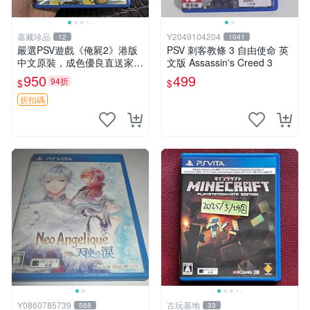
嘉藏珍品
Y2049104204
12
1041
嚴選PSV遊戲《俺屍2》港版
PSV 刺客教條 3 自由使命 英
中文原裝，成色優良直送家門
文版 Assassin's Creed 3
口 俺屍2 PSV 港版 中文
950
499
94折
$
$
折扣碼
Y0860785739
古玩基地
568
33