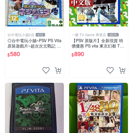
台中電玩小舖2店
一樂 TV Game 專賣店
572
3575
◎台中電玩小舖~PSV PS Vita
【PSV 原版片】全新現貨 特
原裝遊戲片~超次次元戰記 戰
價優惠 PS vita 東京幻都 TOK
機少女 Re;Birth1 ~580
YO XANADU 中文版【台中一
580
890
$
$
樂電玩】