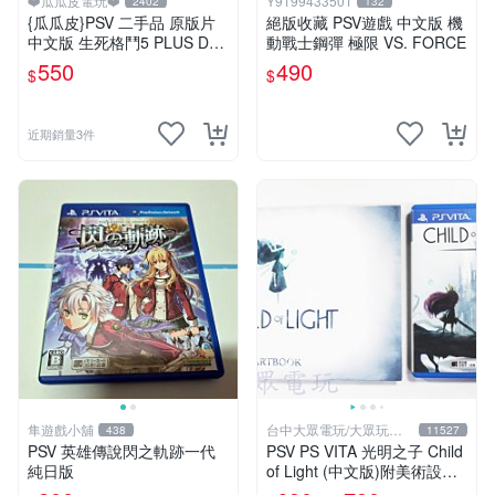
❤️瓜瓜皮電玩❤️
Y9199433501
2402
132
{瓜瓜皮}PSV 二手品 原版片
絕版收藏 PSV遊戲 中文版 機
中文版 生死格鬥5 PLUS Dea
動戰士鋼彈 極限 VS. FORCE
d or Alive 5(遊戲都有回收)
550
490
$
$
近期銷量3件
隼遊戲小舖
台中大眾電玩/大眾玩具
438
11527
店
PSV 英雄傳說閃之軌跡一代
PSV PS VITA 光明之子 Child
純日版
of Light (中文版)附美術設定
集(二手商品)【台中大眾電