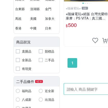
※隨緣電玩※
台東縣
澎湖縣
金門
69
※隨緣電玩※絕版 台灣光榮特
庫摩：PS VITA：真三國無
馬祖
美國
加拿大
雙 英傑傳《一盒裝》中文版
500
$
㊣正版㊣全新品
香港
中國
日本
商品狀況
直購品
競標品
全新品
二手品
1
有現貨
二手品條件
NEW
福利品
近全新
八成新
出清品