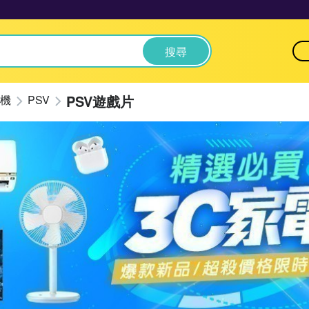
搜尋
PSV遊戲片
機
PSV