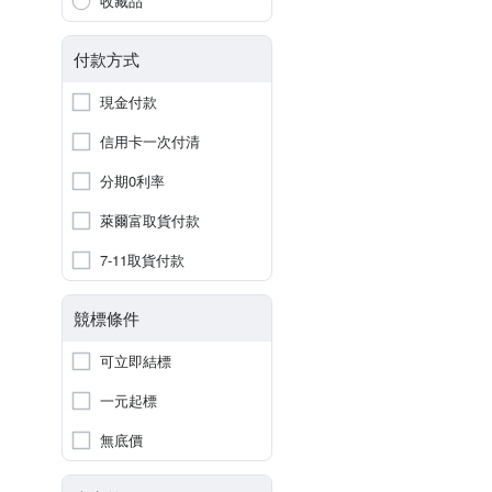
收藏品
付款方式
現金付款
信用卡一次付清
分期0利率
萊爾富取貨付款
7-11取貨付款
競標條件
可立即結標
一元起標
無底價