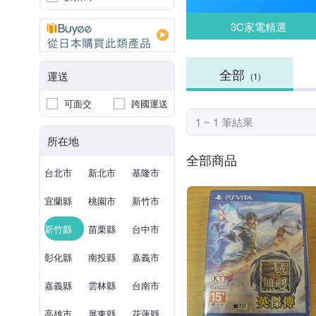
3C家電精選
全部
運送
(1)
可面交
跨國運送
1 ~ 1 筆結果
所在地
全部商品
台北市
新北市
基隆市
宜蘭縣
桃園市
新竹市
新竹縣
苗栗縣
台中市
彰化縣
南投縣
嘉義市
嘉義縣
雲林縣
台南市
高雄市
屏東縣
花蓮縣