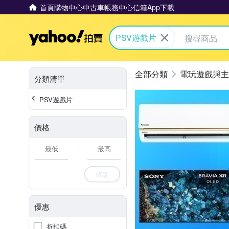
首頁
購物中心
中古車
帳務中心
信箱
App下載
Yahoo拍賣
PSV遊戲片
電玩遊戲與主
分類清單
PSV遊戲片
價格
-
確定
優惠
折扣碼