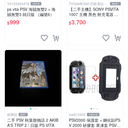
Y4103454476
TVGAME360 恐龍電玩-台
1514
8651
中店
ps vita PSV 海賊無雙2 + 海
【二手主機】SONY PSVITA
賊無雙3 純日版 （編號6）
1007 主機 黑色 附充電器 US
B傳輸線 PS VITA PSV【台中
999
3,700
$
$
恐龍電玩】
精華區
me910455
857
19012
二手 PSV 秋葉脫物語 2 AKIB
PSV2000 保護套 + 鋼化貼PS
A'S TRIP 2 / 日版 PS VITA
V 2000 矽膠套 果凍套 PSV2