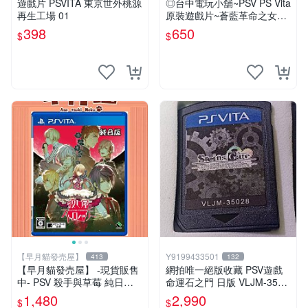
遊戲片 PSVITA 東京世外桃源
◎台中電玩小舖~PSV PS Vita
再生工場 01
原裝遊戲片~蒼藍革命之女武
神 中文版 中文版 ~650
398
650
$
$
【早月貓發売屋】
Y9199433501
413
132
【早月貓發売屋】 -現貨販售
網拍唯一絕版收藏 PSV遊戲
中- PSV 殺手與草莓 純日版
命運石之門 日版 VLJM-3502
日文版 ※戀愛×懸疑※ 戀愛AD
8
1,480
2,990
$
$
V遊戲