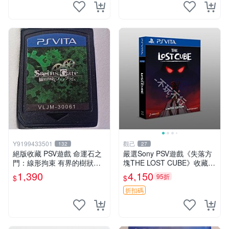
能與實物略微
Y9199433501
觀己
132
27
絕版收藏 PSV遊戲 命運石之
嚴選Sony PSV遊戲《失落方
門：線形拘束 有界的樹狀圖
塊THE LOST CUBE》收藏
日版 VLJM-30061
版，英語原裝未拆封 失落方
1,390
4,150
95折
$
$
塊 THE LOST CUBE PSV 精
華版 新作 權杖
折扣碼