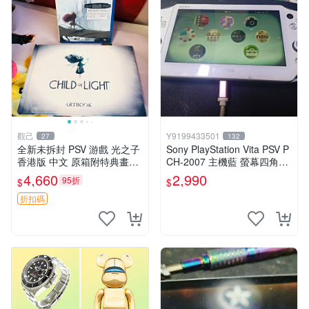
觀己
Y9199433501
27
132
全新未拆封 PSV 游戲 光之子
Sony PlayStation Vita PSV P
香港版 中文 原箱附特典畫冊
CH-2007 主機藍 螢幕四角略
輝耀上市嚴選商品 光之子 港
暗 可安裝遊戲 系統3.74書
4,660
2,990
95折
$
$
版 PSV 特典畫冊
折扣碼