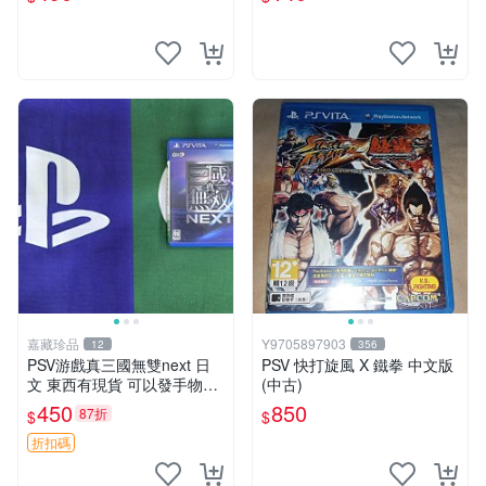
嘉藏珍品
Y9705897903
12
356
PSV游戲真三國無雙next 日
PSV 快打旋風 X 鐵拳 中文版
文 東西有現貨 可以發手物品
(中古)
無質量問題售不退不換
450
850
87折
$
$
折扣碼