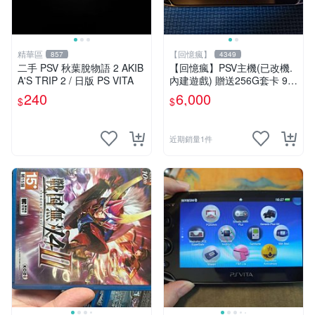
精華區
【回憶瘋】
857
4349
二手 PSV 秋葉脫物語 2 AKIB
【回憶瘋】PSV主機(已改機.
A'S TRIP 2 / 日版 PS VITA
內建遊戲) 贈送256G套卡 9成
新 遊戲機 PSVITA
240
6,000
$
$
近期銷量1件