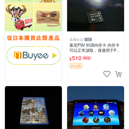
嘉藏珍品
12
索尼PSV 8GB內存卡 內存卡
可以正常讀取，僅適用于PSV
我的主頁還有相關設備售，歡
510
89折
$
迎購買
折扣碼