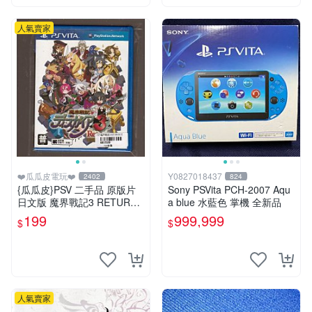
人氣賣家
❤️瓜瓜皮電玩❤️
Y0827018437
2402
824
{瓜瓜皮}PSV 二手品 原版片
Sony PSVita PCH-2007 Aqu
日文版 魔界戰記3 RETURN
a blue 水藍色 掌機 全新品
(遊戲都有回收)
199
999,999
$
$
人氣賣家