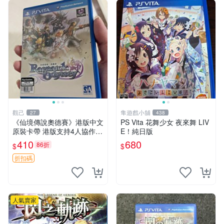
觀己
隼遊戲小舖
27
438
《仙境傳說奧德賽》港版中文
PS Vita 花舞少女 夜來舞 LIV
原裝卡帶 港版支持4人協作
E！純日版
保存完美好如新 仙境傳說 奧
410
680
86折
$
$
德賽 港版
折扣碼
人氣賣家