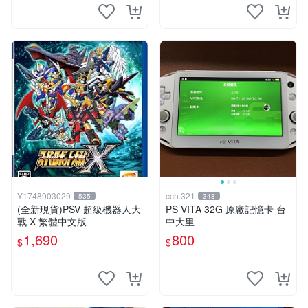
Y1748903029
cch.321
535
348
(全新現貨)PSV 超級機器人大
PS VITA 32G 原廠記憶卡 台
戰 X 繁體中文版
中大里
1,690
800
$
$