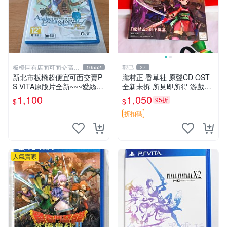
板橋區有店面可面交高價
觀己
10552
27
回收電玩
新北市板橋超便宜可面交賣P
朧村正 香草社 原聲CD OST
S VITA原版片全新~~~愛絲卡
全新未拆 所見即所得 游戲特
&羅吉的鍊金工房 PLUS ~黃
典嚴選 限定收藏 OST CD 游
1,100
1,050
95折
$
$
昏天空之鍊金術士~~~便宜賣
戲特典 村正OST
折扣碼
人氣賣家