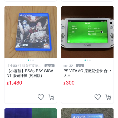
【小蕙館】現貨可直接下
cch.321
2308
348
標
【小蕙館】PSV◇ RAY GIGA
PS VITA 8G 原廠記憶卡 台中
NT 微光神獵 (純日版)
大里
1,480
300
$
$