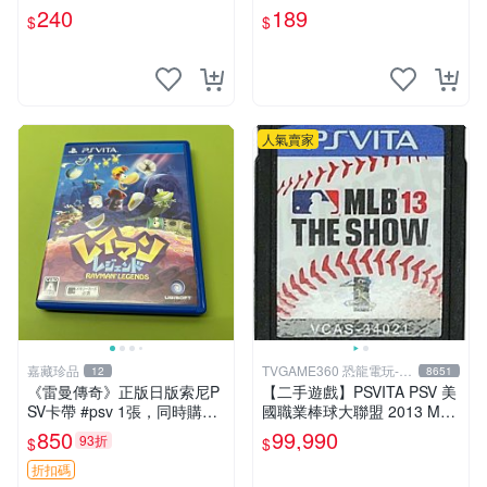
007 保護貼 玻璃貼 PSV 配件
240
189
$
$
有現貨
人氣賣家
嘉藏珍品
TVGAME360 恐龍電玩-台
12
8651
中店
《雷曼傳奇》正版日版索尼P
【二手遊戲】PSVITA PSV 美
SV卡帶 #psv 1張，同時購第
國職業棒球大聯盟 2013 MLB
二張起可減張， 成色如圖，
THE SHOW 13 英文版 裸裝
850
99,990
93折
$
$
原相機拍攝，一卡一拍，因相
台中
機，光線環境等因素，成色可
折扣碼