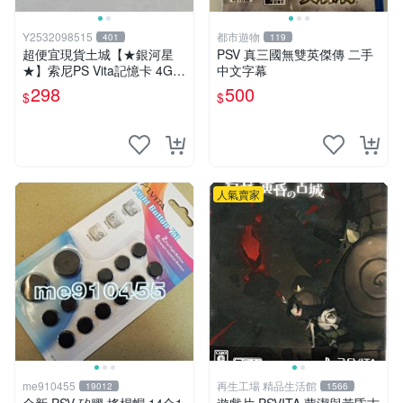
Y2532098515
都市遊物
401
119
超便宜現貨土城【★銀河星
PSV 真三國無雙英傑傳 二手
★】索尼PS Vita記憶卡 4G，
中文字幕
適用於索尼SONY官方 Vita10
298
500
$
$
00型2000型都可以用
人氣賣家
me910455
再生工場 精品生活館
19012
1566