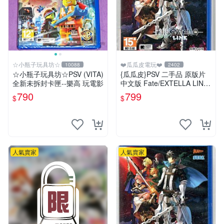
☆小瓶子玩具坊☆
❤️瓜瓜皮電玩❤️
10088
2402
☆小瓶子玩具坊☆PSV (VITA)
{瓜瓜皮}PSV 二手品 原版片
全新未拆封卡匣--樂高 玩電影
中文版 Fate/EXTELLA LINK
(遊戲都有回收)
790
799
$
$
人氣賣家
人氣賣家