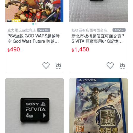
魔力電玩遊戲商店
板橋區有店面可面交高價
54716
10552
回收電玩
PSV遊戲 GOD WARS超越時
新北市板橋超便宜可面交賣P
空 God Wars Future 跨越時
S VITA 原廠專用64G記憶卡~
空 日文日版【板橋魔力】
~實體店面可面交
490
1,450
$
$