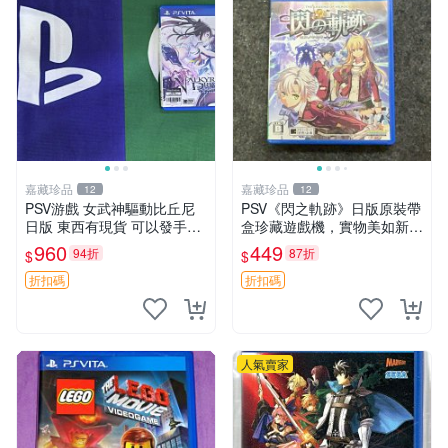
嘉藏珍品
嘉藏珍品
12
12
PSV游戲 女武神驅動比丘尼
PSV《閃之軌跡》日版原裝帶
日版 東西有現貨 可以發手物
盒珍藏遊戲機，實物美如新，
品 無質量問題售不退不換
嚴選推薦 閃之軌跡 日版 PSV
960
449
94折
87折
$
$
原裝帶盒
折扣碼
折扣碼
人氣賣家