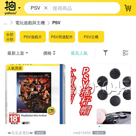
PSV
登
電玩遊戲與主機
PSV
全部
PSV遊戲片
PSV周邊配件
PSV主機
分類
最新上架
價格
最高人氣
人氣賣家
❤️瓜瓜皮電玩❤️
me910455
2402
19012