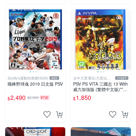
已售完
Scotty's運動拍賣網(SSN)
台中大眾電玩/大眾玩具
623
11527
店
職棒野球魂 2019 日文版 PSV
PSV PS VITA 三國志 13 With
威力加強版 (繁體中文版)**
(二手商品)【台中大眾電玩】
2,490
1,850
$2,590
97折
$
$