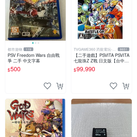
都市遊物
TVGAME360 恐龍電玩-台
119
8651
中店
PSV Freedom Wars 自由戰
【二手遊戲】PSVITA PSVITA
爭 二手 中文字幕
七龍珠Z Z戰 日文版【台中恐
龍電玩】
500
99,990
$
$