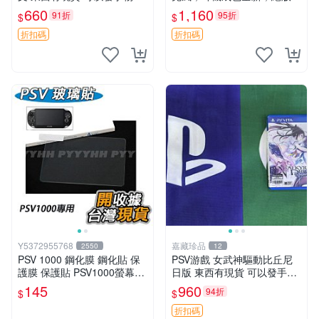
無質量問題售不退不換
物，具體看圖， 適合PSVITA
660
1,160
91折
95折
$
$
主機使用，音質好，帶麥方便
溝通， 東西有現貨 可以發手
折扣碼
折扣碼
物品 無
Y5372955768
嘉藏珍品
2550
12
PSV 1000 鋼化膜 鋼化貼 保
PSV游戲 女武神驅動比丘尼
護膜 保護貼 PSV1000螢幕保
日版 東西有現貨 可以發手物
護膜 PSV1000鋼化玻璃膜 PS
品 無質量問題售不退不換
145
960
94折
$
$
V1000 貼
折扣碼