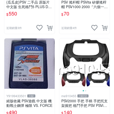
{瓜瓜皮}PSV 二手品 原版片
PSV 搖杆帽 PSVita 矽膠搖桿
中文版 生死格鬥5 PLUS Dea
帽 PSV1000 2000『六個一
d or Alive 5(遊戲都有回收)
組』六道輪迴 按鍵套 保護套
550
70
$
$
搖桿帽 有現貨
近期銷量3件
近期銷量4件
Y9199433501
me910455
132
19012
絕版收藏 PSV遊戲 中文版 機
PSV2000 手把 手柄 手把托支
動戰士鋼彈 極限 VS. FORCE
架握把 格鬥手把 PSV PSVita
2000型 弧形手柄
490
140
$
$