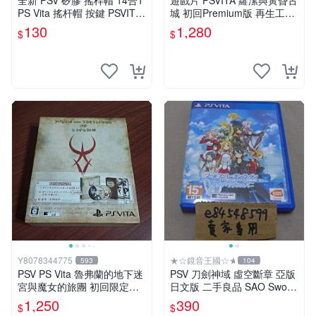
全新 PSV 矽膠 搖桿帽 14合1
遊戲片 PSVITA 蘿潔與黃昏古
PS Vita 搖杆帽 按鍵 PSVITA
城 初回Premium版 再生工場
保護帽 搖桿套 配件 裸裝出貨
01
130
1,280
$
$
Y8078344775
★☆鏡音王國☆★
593
104
PSV PS Vita 魯弗蘭的地下迷
PSV 刀劍神域 虛空斷章 亞版
宮與魔女的旅團 初回限定版
日文版 二手良品 SAO Sword
純日版 （二手）
Art Online
1,250
390
$
$