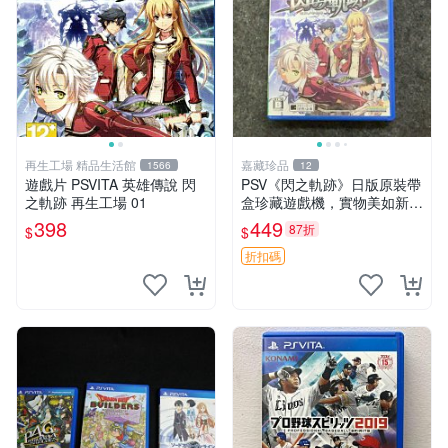
再生工場 精品生活館
嘉藏珍品
1566
12
遊戲片 PSVITA 英雄傳說 閃
PSV《閃之軌跡》日版原裝帶
之軌跡 再生工場 01
盒珍藏遊戲機，實物美如新，
嚴選推薦 閃之軌跡 日版 PSV
398
449
87折
$
$
原裝帶盒
折扣碼