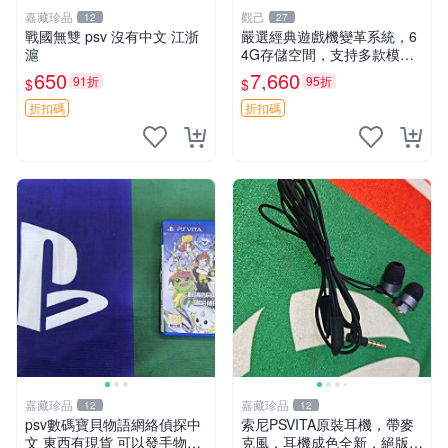
嘉藏珍品
觀己
12
27
戰國無雙 psv 沒有中文 江浙
嚴選經典遊戲機變革系統，6
滬
4G存儲空間，支持多款模擬
器享受懷舊樂趣 黑店版 PSV
650
7,660
91折
95折
$
$
游戲 模擬器
折扣碼
折扣碼
嘉藏珍品
嘉藏珍品
12
12
psv數碼寶貝物語網絡偵探中
索尼PSVITA原裝耳機，帶麥
文 東西有現貨 可以發手物品
克風，耳機成色全新，絕版好