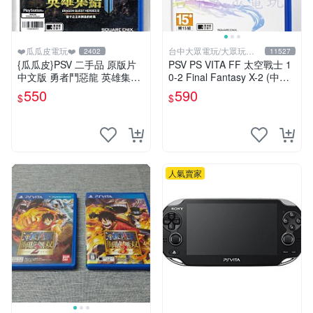
❤️瓜瓜皮電玩❤️
台中大眾電玩/大眾玩具
2402
11527
店
{瓜瓜皮}PSV 二手品 原版片
PSV PS VITA FF 太空戰士 1
中文版 勇者鬥惡龍 英雄集結
0-2 Final Fantasy X-2 (中文
2 雙子之王與預言的終焉(遊
版)(二手)【台中大眾電玩】
550
590
$
$
戲都有回收)
人氣賣家