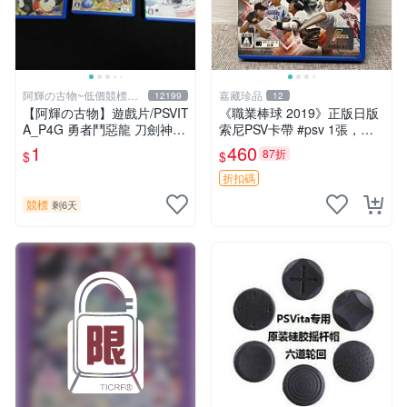
阿輝の古物~低價競標五
嘉藏珍品
12199
12
六日結標
【阿輝の古物】遊戲片/PSVIT
《職業棒球 2019》正版日版
A_P4G 勇者鬥惡龍 刀劍神域
索尼PSV卡帶 #psv 1張，同
一批合售_1元起標無底價_#F
時購第二張起可減張， 成色
1
460
87折
$
$
31
如圖，原相機拍攝，一卡一
拍，因相機，光線環境等因
折扣碼
素，成色可能
競標
剩6天