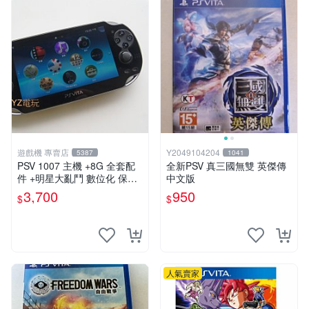
遊戲機 專賣店
Y2049104204
5387
1041
PSV 1007 主機 +8G 全套配
全新PSV 真三國無雙 英傑傳
件 +明星大亂鬥 數位化 保修
中文版
一年 品質有保障
3,700
950
$
$
人氣賣家