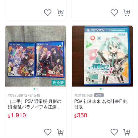
近全新
Y09858912781548
隼遊戲小舖
438
［二手］PSV 通常版 月影の
PSV 初音未來 名伶計畫F 純
鎖 錯乱パラノイア＆狂爛モ
日版
ラトリアム 乙女遊戲 TAKUY
1,910
350
$
$
O 拓洋