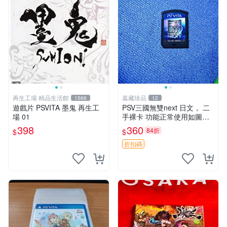
再生工場 精品生活館
嘉藏珍品
1566
12
遊戲片 PSVITA 墨鬼 再生工
PSV三國無雙next 日文， 二
場 01
手裸卡 功能正常使用如圖所
示 需要的朋友
398
360
84折
$
$
折扣碼