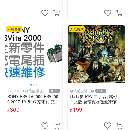
人氣賣家
人氣賣家
TVGAME360 恐龍電玩-台
❤️瓜瓜皮電玩❤️
8651
2402
中店
SONY PSVITA2000 PSV200
{瓜瓜皮}PSV 二手品 原版片
0 2007 TYPE-C 充電孔 充電
日文版 魔龍寶冠(遊戲都有回
座 充電尾插 專業維修 台中恐
收)
300
199
$
$
龍電玩