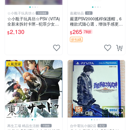
☆小瓶子玩具坊☆
嘉藏珍品
10088
12
☆小瓶子玩具坊☆PSV (VITA)
嚴選PSV2000搖桿保護帽，6
全新未拆封卡匣--犯罪少女2
種款式隨心選，增強手感更舒
《Criminal Girls 2》限定版
適 黑白藍三色可選 黑色 白色
2,130
265
78折
$
$
(日版)
藍色
折扣碼
人氣賣家
再生工場 精品生活館
台中電玩小舖2店
1566
572