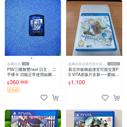
嘉藏珍品
板橋區有店面可面交高價
12
10552
回收電玩
PSV三國無雙next 日文， 二
新北市板橋超便宜可面交賣P
手裸卡 功能正常使用如圖所
S VITA原版片全新~~~愛絲卡
示 需要的朋友
&羅吉的鍊金工房 PLUS ~黃
360
1,100
84折
$
$
昏天空之鍊金術士~~~便宜賣
折扣碼