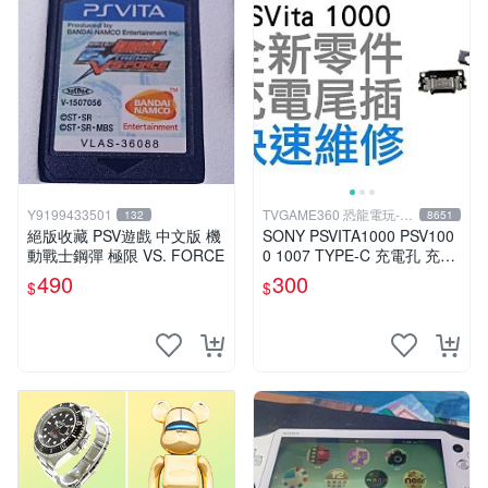
Y9199433501
TVGAME360 恐龍電玩-台
132
8651
中店
絕版收藏 PSV遊戲 中文版 機
SONY PSVITA1000 PSV100
動戰士鋼彈 極限 VS. FORCE
0 1007 TYPE-C 充電孔 充電
座 充電尾插 專業維修 台中恐
490
300
$
$
龍電玩