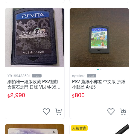
Y9199433501
cycstore
132
303
網拍唯一絕版收藏 PSV遊戲
PSV 撕紙小郵差 中文版 折紙
命運石之門 日版 VLJM-3502
小郵差 A425
8
2,990
800
$
$
人氣賣家