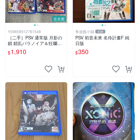
近全新
Y09858912781548
隼遊戲小舖
438
［二手］PSV 通常版 月影の
PSV 初音未來 名伶計畫F 純
鎖 錯乱パラノイア＆狂爛モ
日版
ラトリアム 乙女遊戲 TAKUY
1,910
350
$
$
O 拓洋