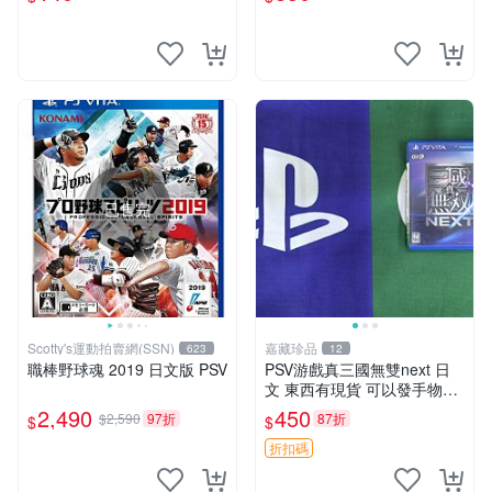
已售完
Scotty's運動拍賣網(SSN)
嘉藏珍品
623
12
職棒野球魂 2019 日文版 PSV
PSV游戲真三國無雙next 日
文 東西有現貨 可以發手物品
無質量問題售不退不換
2,490
450
$2,590
97折
87折
$
$
折扣碼