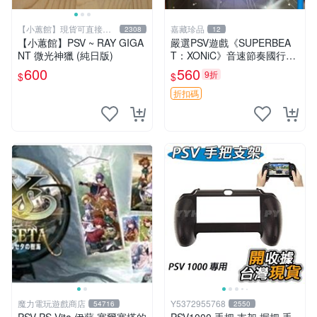
【小蕙館】現貨可直接下
嘉藏珍品
2308
12
標
【小蕙館】PSV ~ RAY GIGA
嚴選PSV遊戲《SUPERBEA
NT 微光神獵 (純日版)
T：XONiC》音速節奏國行版
音速 游戲 節奏機
600
560
9折
$
$
折扣碼
魔力電玩遊戲商店
Y5372955768
54716
2550