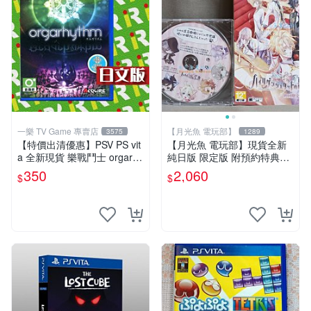
一樂 TV Game 專賣店
【月光魚 電玩部】
3575
1289
【特價出清優惠】PSV PS vit
【月光魚 電玩部】現貨全新
a 全新現貨 樂戰鬥士 orgarhy
純日版 限定版 附預約特典CD
thm 亞日版 日文版【一樂電
PSV 海利肯施塔特之歌 限定
350
2,060
$
$
玩】
版 純日版