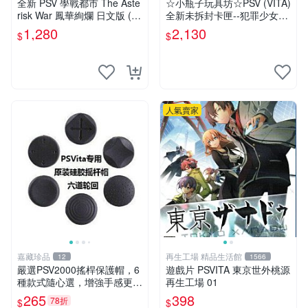
全新 PSV 學戰都市 The Aste
☆小瓶子玩具坊☆PSV (VITA)
risk War 鳳華絢爛 日文版 (內
全新未拆封卡匣--犯罪少女2
含初回限定特典 )
《Criminal Girls 2》限定版
1,280
2,130
$
$
(日版)
人氣賣家
嘉藏珍品
再生工場 精品生活館
12
1566
嚴選PSV2000搖桿保護帽，6
遊戲片 PSVITA 東京世外桃源
種款式隨心選，增強手感更舒
再生工場 01
適 黑白藍三色可選 黑色 白色
265
398
78折
$
$
藍色