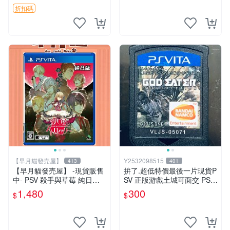
折扣碼
【早月貓發売屋】
Y2532098515
413
401
【早月貓發売屋】 -現貨販售
拚了.超低特價最後一片現貨P
中- PSV 殺手與草莓 純日版
SV 正版游戲土城可面交 PSV
日文版 ※戀愛×懸疑※ 戀愛AD
噬神者 解放重生 日版 【9成
1,480
300
$
$
V遊戲
新】✪裸片 二手九成新~