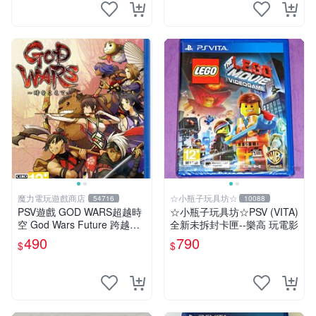
魔力電玩遊戲商店
☆小瓶子玩具坊☆
54716
10088
PSV遊戲 GOD WARS超越時
☆小瓶子玩具坊☆PSV (VITA)
空 God Wars Future 跨越時
全新未拆封卡匣--樂高 玩電影
空 日文日版【板橋魔力】
490
790
$
$