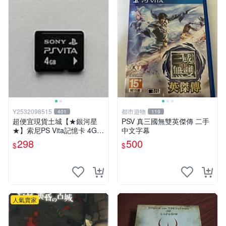
Y2532098515
都市遊物
401
119
超便宜現貨土城【★銀河星
PSV 真三國無雙英傑傳 二手
★】索尼PS Vita記憶卡 4G，
中文字幕
適用於索尼SONY官方 Vita10
298
500
$
$
00型2000型都可以用
人氣賣家