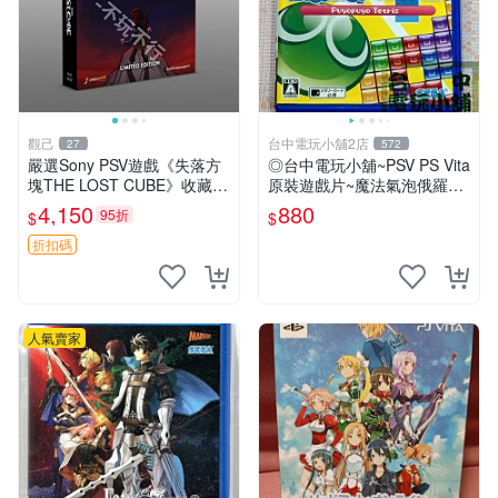
觀己
台中電玩小舖2店
27
572
嚴選Sony PSV遊戲《失落方
◎台中電玩小舖~PSV PS Vita
塊THE LOST CUBE》收藏
原裝遊戲片~魔法氣泡俄羅斯
版，英語原裝未拆封 失落方
方塊 PUYO PUYO TETRIS
4,150
880
95折
$
$
塊 THE LOST CUBE PSV 精
魔術方塊
華版 新作 權杖
折扣碼
人氣賣家