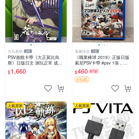
古玩基地
嘉藏珍品
33
12
PSV遊戲卡帶《大正莫比烏
《職業棒球 2019》正版日版
斯》日版日文 測玩正常 成色
索尼PSV卡帶 #psv 1張，同
如圖 傳真即發 大正莫比烏斯
時購第二張起可減張， 成色
1,660
460
87折
$
$
PSV 日版 測試良好 附原盒
如圖，原相機拍攝，一卡一
拍，因相機，光線環境等因
折扣碼
素，成色可能
人氣賣家
人氣賣家