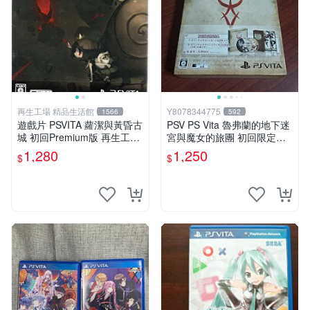
再生工場 精品生活館
Y8078344775
1566
592
遊戲片 PSVITA 蘿潔與黃昏古
PSV PS Vita 魯弗蘭的地下迷
城 初回Premium版 再生工場
宮與魔女的旅團 初回限定版
01
純日版 （二手）
1,280
1,250
$
$