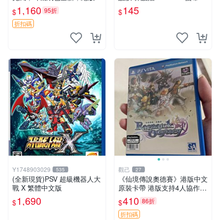
物，具體看圖， 適合PSVITA
護膜 PSV1000鋼化玻璃膜 PS
1,160
145
95折
$
$
主機使用，音質好，帶麥方便
V1000 貼
溝通， 東西有現貨 可以發手
折扣碼
物品 無
Y1748903029
觀己
535
27
(全新現貨)PSV 超級機器人大
《仙境傳說奧德賽》港版中文
戰 X 繁體中文版
原裝卡帶 港版支持4人協作
保存完美好如新 仙境傳說 奧
1,690
410
86折
$
$
德賽 港版
折扣碼