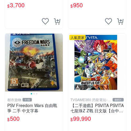
一年 品質有保障
3,700
950
$
$
人氣賣家
都市遊物
TVGAME360 恐龍電玩-台
119
8651
中店
PSV Freedom Wars 自由戰
【二手遊戲】PSVITA PSVITA
爭 二手 中文字幕
七龍珠Z Z戰 日文版【台中恐
龍電玩】
500
99,990
$
$