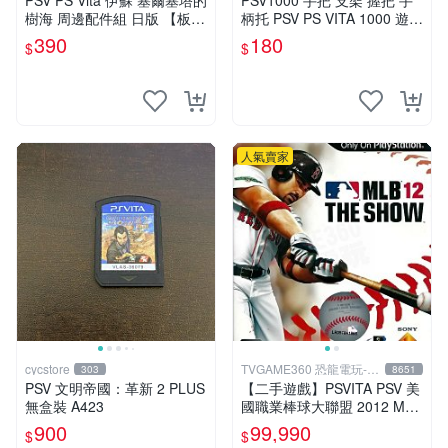
PSV PS Vita 伊蘇 塞爾塞塔的
PSV1000 手把 支架 握把 手
樹海 周邊配件組 日版 【板橋
柄托 PSV PS VITA 1000 遊戲
魔力】
手把 PSV手把 PSV握把 手把
390
180
$
$
支架
人氣賣家
cycstore
TVGAME360 恐龍電玩-台
303
8651
中店
PSV 文明帝國：革新 2 PLUS
【二手遊戲】PSVITA PSV 美
無盒裝 A423
國職業棒球大聯盟 2012 MLB
THE SHOW 12 英文版 【台
900
99,990
$
$
中恐龍電玩】