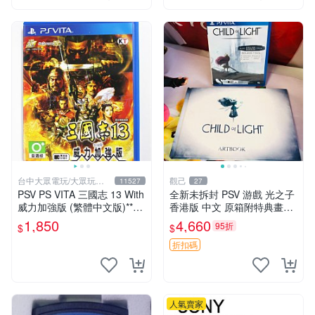
台中大眾電玩/大眾玩具
觀己
11527
27
店
PSV PS VITA 三國志 13 With
全新未拆封 PSV 游戲 光之子
威力加強版 (繁體中文版)**
香港版 中文 原箱附特典畫冊
(二手商品)【台中大眾電玩】
輝耀上市嚴選商品 光之子 港
1,850
4,660
95折
$
$
版 PSV 特典畫冊
折扣碼
人氣賣家