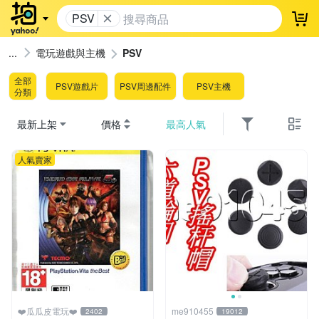
PSV
登
電玩遊戲與主機
PSV
全部
PSV遊戲片
PSV周邊配件
PSV主機
分類
最新上架
價格
最高人氣
人氣賣家
❤️瓜瓜皮電玩❤️
me910455
2402
19012