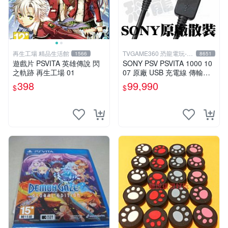
再生工場 精品生活館
TVGAME360 恐龍電玩-台
1566
8651
中店
遊戲片 PSVITA 英雄傳說 閃
SONY PSV PSVITA 1000 10
之軌跡 再生工場 01
07 原廠 USB 充電線 傳輸線
數據線 裸裝【台中恐龍電
398
99,990
$
$
玩】