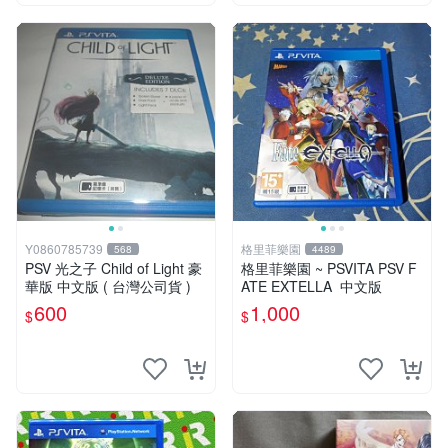
Y0860785739
格里菲樂園
568
4489
PSV 光之子 Child of Light 豪
格里菲樂園 ~ PSVITA PSV F
華版 中文版 ( 台灣公司貨 )
ATE EXTELLA 中文版
600
1,000
$
$