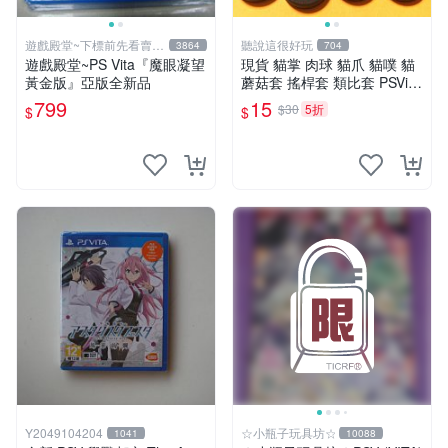
遊戲殿堂~下標前先看賣場
聽說這很好玩
3864
704
關於我
遊戲殿堂~PS Vita『魔眼凝望
現貨 貓掌 肉球 貓爪 貓噗 貓
黃金版』亞版全新品
蘑菇套 搖桿套 類比套 PSVita
PSV 1000 2000 1007 2007
799
15
$30
5折
$
$
Y2049104204
☆小瓶子玩具坊☆
1041
10088