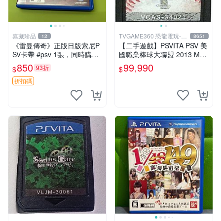
嘉藏珍品
TVGAME360 恐龍電玩-台
12
8651
中店
《雷曼傳奇》正版日版索尼P
【二手遊戲】PSVITA PSV 美
SV卡帶 #psv 1張，同時購第
國職業棒球大聯盟 2013 MLB
二張起可減張， 成色如圖，
THE SHOW 13 英文版 裸裝
850
99,990
93折
$
$
原相機拍攝，一卡一拍，因相
台中
機，光線環境等因素，成色可
折扣碼
能與實物略微