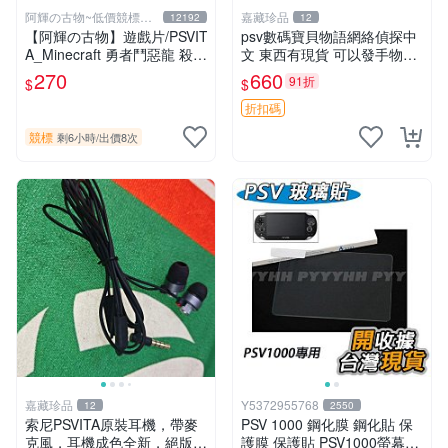
阿輝の古物~低價競標五
嘉藏珍品
12192
12
六日結標
【阿輝の古物】遊戲片/PSVIT
psv數碼寶貝物語網絡偵探中
A_Minecraft 勇者鬥惡龍 殺戮
文 東西有現貨 可以發手物品
地帶 英雄傳說 槍彈辯駁 一批
無質量問題售不退不換
270
660
91折
$
$
合售_刮痕污漬_1元起標無底
價_#F30
折扣碼
競標
剩6小時
/
出價8次
嘉藏珍品
Y5372955768
12
2550
索尼PSVITA原裝耳機，帶麥
PSV 1000 鋼化膜 鋼化貼 保
克風，耳機成色全新，絕版好
護膜 保護貼 PSV1000螢幕保