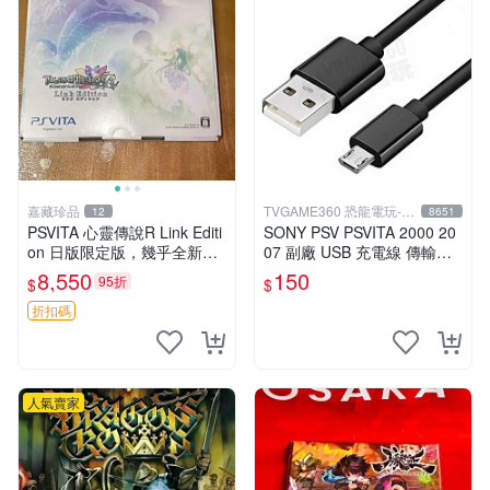
嘉藏珍品
TVGAME360 恐龍電玩-台
12
8651
中店
PSVITA 心靈傳說R Link Editi
SONY PSV PSVITA 2000 20
on 日版限定版，幾乎全新，
07 副廠 USB 充電線 傳輸線
配件齊全，原裝包裝盒，說明
數據線 裸裝【台中恐龍電
8,550
150
95折
$
$
書，底座，掛件，布袋，卡都
玩】
在，游戲光盤已拆封但保存
折扣碼
人氣賣家