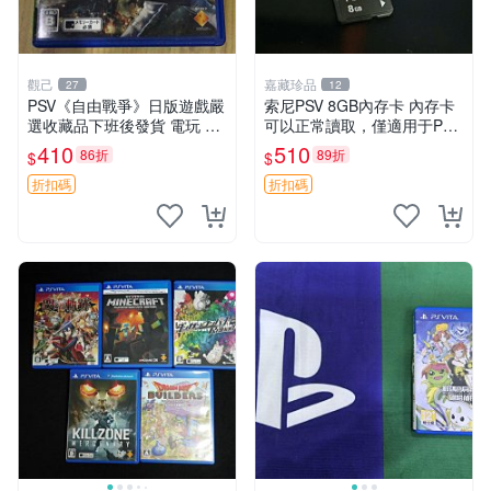
觀己
嘉藏珍品
27
12
PSV《自由戰爭》日版遊戲嚴
索尼PSV 8GB內存卡 內存卡
選收藏品下班後發貨 電玩 測
可以正常讀取，僅適用于PSV
試機 PS3 測試盒 測試片
我的主頁還有相關設備售，歡
410
510
86折
89折
$
$
迎購買
折扣碼
折扣碼