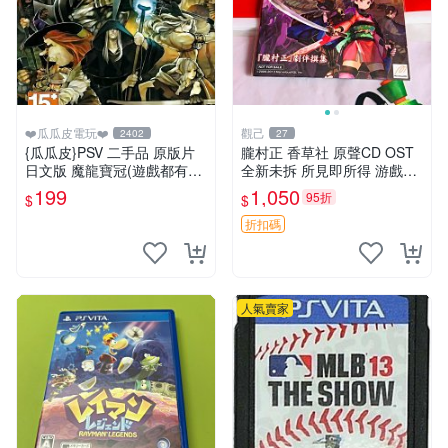
❤️瓜瓜皮電玩❤️
觀己
2402
27
{瓜瓜皮}PSV 二手品 原版片
朧村正 香草社 原聲CD OST
日文版 魔龍寶冠(遊戲都有回
全新未拆 所見即所得 游戲特
收)
典嚴選 限定收藏 OST CD 游
199
1,050
95折
$
$
戲特典 村正OST
折扣碼
人氣賣家