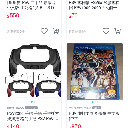
{瓜瓜皮}PSV 二手品 原版片
PSV 搖杆帽 PSVita 矽膠搖桿
中文版 生死格鬥5 PLUS Dea
帽 PSV1000 2000『六個一
d or Alive 5(遊戲都有回收)
組』六道輪迴 按鍵套 保護套
550
70
$
$
搖桿帽 有現貨
近期銷量3件
近期銷量4件
me910455
Y9705897903
19012
356
PSV2000 手把 手柄 手把托支
PSV 快打旋風 X 鐵拳 中文版
架握把 格鬥手把 PSV PSVita
(中古)
2000型 弧形手柄
140
850
$
$