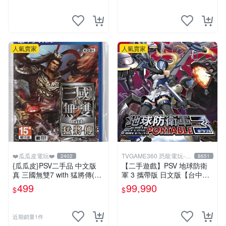
人氣賣家
人氣賣家
❤️瓜瓜皮電玩❤️
TVGAME360 恐龍電玩-台
2402
8651
中店
{瓜瓜皮}PSV二手品 中文版
【二手遊戲】PSV 地球防衛
真 三國無雙7 with 猛將傳(遊
軍 3 攜帶版 日文版【台中恐
戲都能回收)
龍電玩】
499
99,990
$
$
近期銷量1件