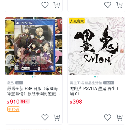
人氣賣家
觀己
再生工場 精品生活館
27
1566
嚴選全新 PSV 日版《帝國海
遊戲片 PSVITA 墨鬼 再生工
軍戀慕情》原裝未開封遊戲
場 01
機，適合收藏 帝國海軍戀慕
910
398
94折
$
$
情 PSV 未拆封 游戲機
折扣碼