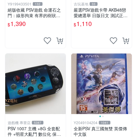
Y9199433501
古玩基地
132
33
絕版收藏 PSV遊戲 命運石之
嚴選PSV遊戲卡帶 AKB48戀
門：線形拘束 有界的樹狀圖
愛總選舉 日版日文 測試正常
日版 VLJM-30061
游戲卡帶 磨痕 壓痕 成色圖
1,390
1,110
$
$
遊戲機 專賣店
Y2049104204
5387
1041
PSV 1007 主機 +8G 全套配
全新PSV 真三國無雙 英傑傳
件 +明星大亂鬥 數位化 保修
中文版