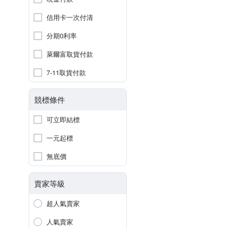
信用卡一次付清
分期0利率
萊爾富取貨付款
7-11取貨付款
競標條件
可立即結標
一元起標
無底價
賣家等級
超人氣賣家
人氣賣家