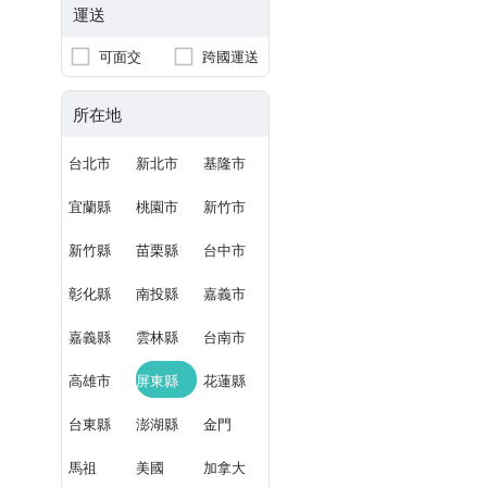
運送
可面交
跨國運送
所在地
台北市
新北市
基隆市
宜蘭縣
桃園市
新竹市
新竹縣
苗栗縣
台中市
彰化縣
南投縣
嘉義市
嘉義縣
雲林縣
台南市
高雄市
屏東縣
花蓮縣
台東縣
澎湖縣
金門
馬祖
美國
加拿大