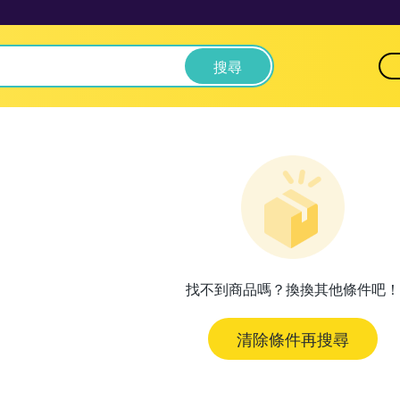
搜尋
找不到商品嗎？換換其他條件吧！
清除條件再搜尋