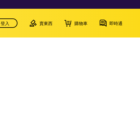
登入
賣東西
購物車
即時通