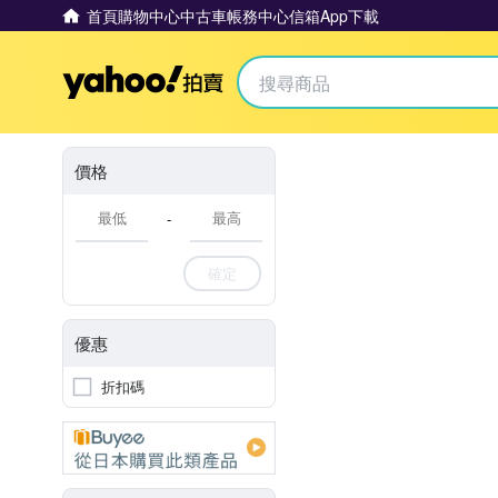
首頁
購物中心
中古車
帳務中心
信箱
App下載
Yahoo拍賣
價格
-
確定
優惠
折扣碼