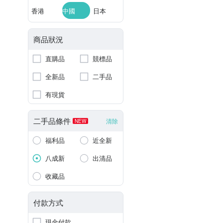
香港
中國
日本
商品狀況
直購品
競標品
全新品
二手品
有現貨
二手品條件
清除
NEW
福利品
近全新
八成新
出清品
收藏品
付款方式
現金付款