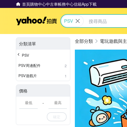
首頁
購物中心
中古車
帳務中心
信箱
App下載
Yahoo拍賣
PSV
電玩遊戲與主
分類清單
PSV
PSV周邊配件
2
PSV遊戲片
1
價格
-
確定