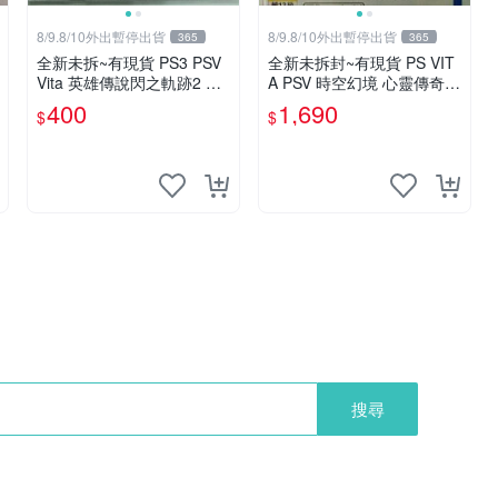
8/9.8/10外出暫停出貨
8/9.8/10外出暫停出貨
365
365
全新未拆~有現貨 PS3 PSV
全新未拆封~有現貨 PS VIT
Vita 英雄傳說閃之軌跡2 特
A PSV 時空幻境 心靈傳奇 R
典桌曆CD Alisa亞莉莎(不含
亞洲日文版 亞日版 輔12級
400
1,690
$
$
遊戲) 桌曆型原聲帶
TOHR
搜尋