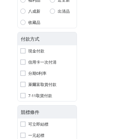
八成新
出清品
收藏品
付款方式
現金付款
信用卡一次付清
分期0利率
萊爾富取貨付款
7-11取貨付款
競標條件
可立即結標
一元起標