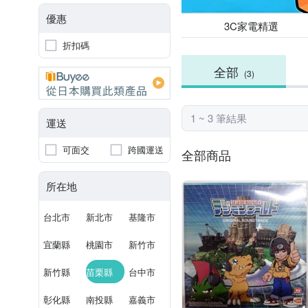
優惠
3C家電精選
折扣碼
全部
(3)
1 ~ 3 筆結果
運送
可面交
跨國運送
全部商品
所在地
台北市
新北市
基隆市
宜蘭縣
桃園市
新竹市
新竹縣
苗栗縣
台中市
彰化縣
南投縣
嘉義市