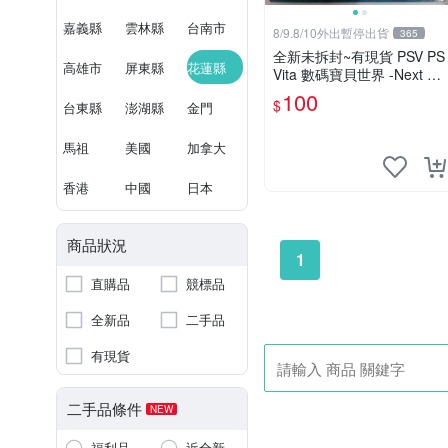
嘉義縣
雲林縣
台南市
8/9.8/10外出暫停出貨
365
全新未拆封~有現貨 PSV PS
高雄市
屏東縣
花蓮縣
Vita 數碼寶貝世界 -Next Or
der-新秩序 特典 特點 原聲
100
$
台東縣
澎湖縣
金門
帶CD 不含遊戲
馬祖
美國
加拿大
香港
中國
日本
商品狀況
1
直購品
競標品
全新品
二手品
有現貨
二手品條件
NEW
福利品
近全新