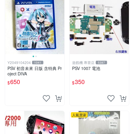
Y2049104204
遊戲機 專賣店
1041
5387
PSV 初音未來 日版 含特典 Pr
PSV 1007 電池
oject DIVA
650
350
$
$
人氣賣家