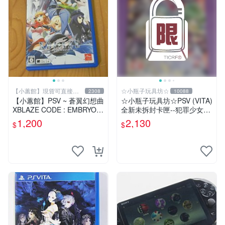
【小蕙館】現貨可直接下
☆小瓶子玩具坊☆
2308
10088
標
【小蕙館】PSV ~ 蒼翼幻想曲
☆小瓶子玩具坊☆PSV (VITA)
XBLAZE CODE : EMBRYO
全新未拆封卡匣--犯罪少女2
(純日版)
《Criminal Girls 2》限定版
1,200
2,130
$
$