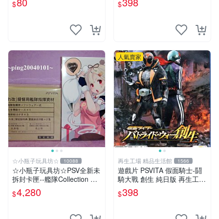
80
398
$
$
【特價優惠】台中星光電玩
人氣賣家
☆小瓶子玩具坊☆
再生工場 精品生活館
10088
1566
☆小瓶子玩具坊☆PSV全新未
遊戲片 PSVITA 假面騎士-鬪
拆封卡匣--艦隊Collection 改
騎大戰 創生 純日版 再生工場
《艦隊收藏 改》限定版 (日
01
4,280
398
$
$
版) +特典--資料夾