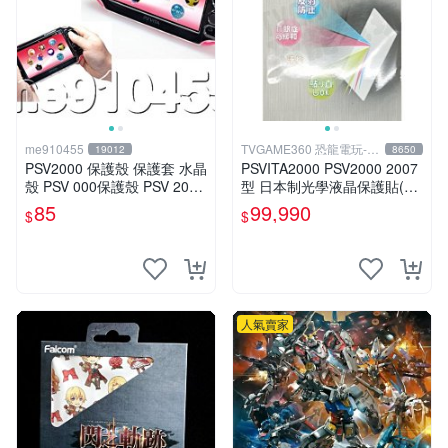
me910455
TVGAME360 恐龍電玩-台
19012
8650
中店
PSV2000 保護殼 保護套 水晶
PSVITA2000 PSV2000 2007
殼 PSV 000保護殼 PSV 2000
型 日本制光學液晶保護貼(正
透明殼 PSV2000保護套 現貨
面螢幕含背面觸控)【台中恐
85
99,990
$
$
龍電玩】
人氣賣家