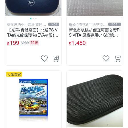
藍藍屋的小小賣場(實體店
板橋區有店面可面交高價
1469
10551
面)
回收電玩
【光華-實體店面】北通PS VI
新北市板橋超便宜可面交賣P
TA絲光紋保護包(EVA材質)內
S VITA 原廠專用64G記憶卡~
覆吸震棉網袋有黑灰藍3色可
~實體店面可面交
199
1,450
$280
72折
$
$
選~
人氣賣家