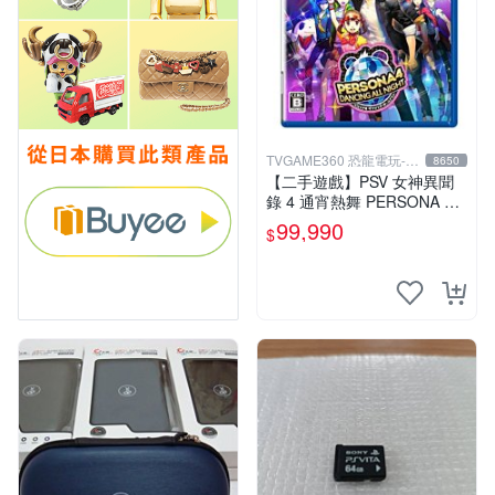
TVGAME360 恐龍電玩-台
8650
中店
【二手遊戲】PSV 女神異聞
錄 4 通宵熱舞 PERSONA 4 D
ANCING ALL NIGHT 日文版
99,990
$
台中恐龍