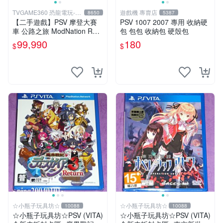
TVGAME360 恐龍電玩-台
遊戲機 專賣店
8650
5387
中店
【二手遊戲】PSV 摩登大賽
PSV 1007 2007 專用 收納硬
車 公路之旅 ModNation Rac
包 包包 收納包 硬殼包
ers 中文版 【台中恐龍電玩】
99,990
180
$
$
☆小瓶子玩具坊☆
☆小瓶子玩具坊☆
10088
10088
☆小瓶子玩具坊☆PSV (VITA)
☆小瓶子玩具坊☆PSV (VITA)