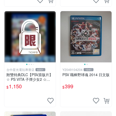
台中星光電玩專賣店
Y2049104204
6301
1041
附雙特典DLC【PSV原版片】
PSV 職棒野球魂 2014 日文版
☆ PS VITA 子彈少女2 ☆日文
版全新品【台中星光電玩】
1,150
399
$
$