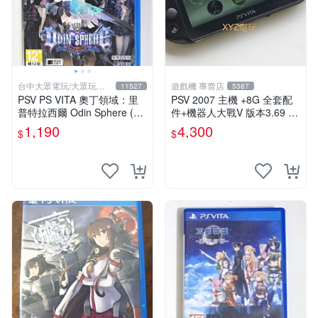
台中大眾電玩/大眾玩具
遊戲機 專賣店
11527
5387
店
PSV PS VITA 奧丁領域：里
PSV 2007 主機 +8G 全套配
普特拉西爾 Odin Sphere (中
件+機器人大戰V 版本3.69 P
文版)**(二手商品)【台中大眾
S Vita2007 保修一年 9成新
1,190
4,300
$
$
電玩】