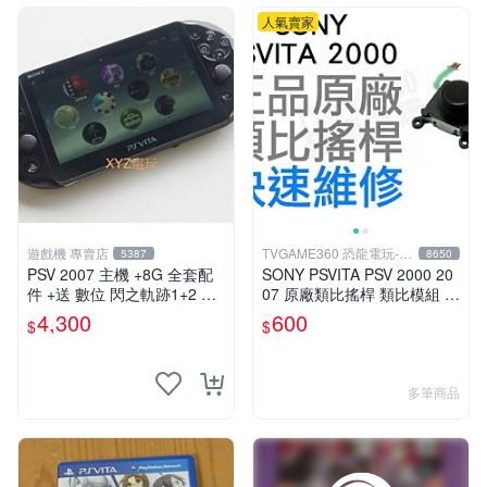
人氣賣家
遊戲機 專賣店
TVGAME360 恐龍電玩-台
5387
8650
中店
PSV 2007 主機 +8G 全套配
SONY PSVITA PSV 2000 20
件 +送 數位 閃之軌跡1+2 保
07 原廠類比搖桿 類比模組 3
修一年 品質有保障
D搖桿 左類比 右類比 手把 自
4,300
600
$
$
走 飄移
多筆商品