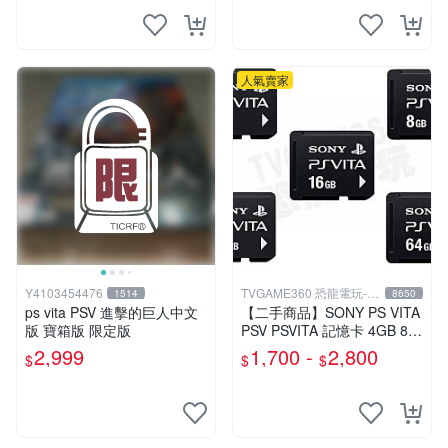
人氣賣家
Y4103454476
TVGAME360 恐龍電玩-台
1514
8650
中店
ps vita PSV 進擊的巨人中文
【二手商品】SONY PS VITA
版 寶箱版 限定版
PSV PSVITA 記憶卡 4GB 8G
B 16GB 32GB 64GB 台中
2,999
1,700 -
2,800
$
$
$