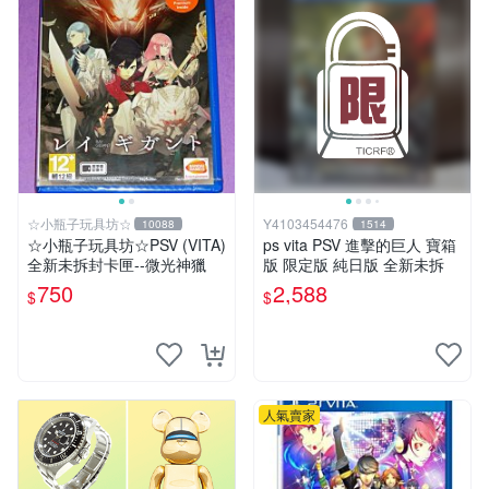
☆小瓶子玩具坊☆
Y4103454476
10088
1514
☆小瓶子玩具坊☆PSV (VITA)
ps vita PSV 進擊的巨人 寶箱
全新未拆封卡匣--微光神獵
版 限定版 純日版 全新未拆
750
2,588
$
$
人氣賣家