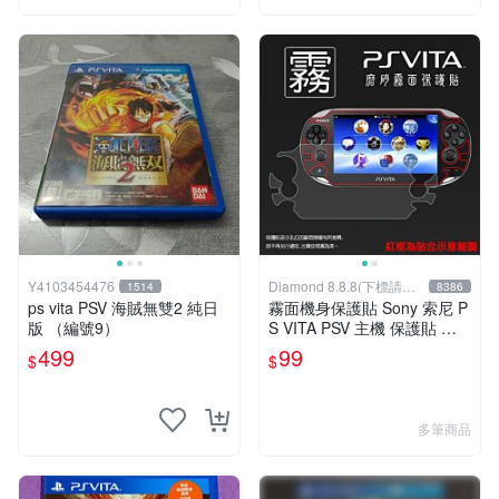
Y4103454476
Diamond 8.8.8(下標請先
1514
8386
詢問)
ps vita PSV 海賊無雙2 純日
霧面機身保護貼 Sony 索尼 P
版 （編號9）
S VITA PSV 主機 保護貼 軟
性 霧貼 霧面貼 機身貼 機身
499
99
$
$
膜 保護膜
多筆商品