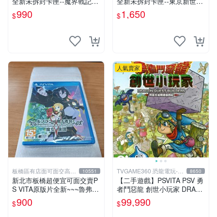
全新未拆封卡匣--魔界戰記3
全新未拆封卡匣--東京新世錄
Return + 特典--原聲CD
深淵行動 (日版)
990
1,650
$
$
人氣賣家
板橋區有店面可面交高價
TVGAME360 恐龍電玩-台
10551
8650
回收電玩
中店
新北市板橋超便宜可面交賣P
【二手遊戲】PSVITA PSV 勇
S VITA原版片全新~~~魯弗蘭
者鬥惡龍 創世小玩家 DRAG
的地下迷宮與魔女的旅團~~~
ON QUEST BUILDERS 1 中
900
99,990
$
$
便宜賣
文版 台中