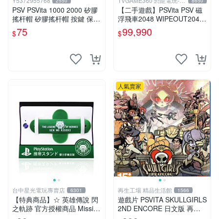
Y5372955768
TVGAME360 恐龍電玩-台
2550
8650
中店
PSV PSVita 1000 2000 矽膠
【二手遊戲】PSVita PSV 磁
搖杆帽 矽膠搖杆帽 按鍵 保護
浮飛車2048 WIPEOUT2048
帽 搖杆套 防滑硅膠帽
英文亞版【台中恐龍電玩】
75
99,990
$
$
人氣賣家
台中星光電玩專賣店
再生工場 精品生活館
6301
1566
【特典商品】☆ 英雄傳說 閃
遊戲片 PSVITA SKULLGIRLS
之軌跡 官方授權商品 Missi限
2ND ENCORE 日文版 再生
定 彈力手機支架 ☆全新品
工場 01