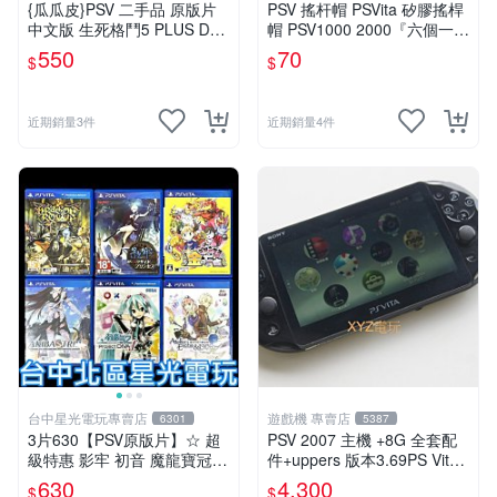
{瓜瓜皮}PSV 二手品 原版片
PSV 搖杆帽 PSVita 矽膠搖桿
中文版 生死格鬥5 PLUS Dea
帽 PSV1000 2000『六個一
d or Alive 5(遊戲都有回收)
組』六道輪迴 按鍵套 保護套
550
70
$
$
搖桿帽 有現貨
近期銷量3件
近期銷量4件
台中星光電玩專賣店
遊戲機 專賣店
6301
5387
3片630【PSV原版片】☆ 超
PSV 2007 主機 +8G 全套配
級特惠 影牢 初音 魔龍寶冠
件+uppers 版本3.69PS Vita2
鍊金工房 ☆中古二手商品
007 保修一年 9成新
630
4,300
$
$