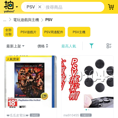
PSV
登
電玩遊戲與主機
PSV
全部
PSV遊戲片
PSV周邊配件
PSV主機
分類
最新上架
價格
最高人氣
人氣賣家
❤️瓜瓜皮電玩❤️
me910455
2402
19012