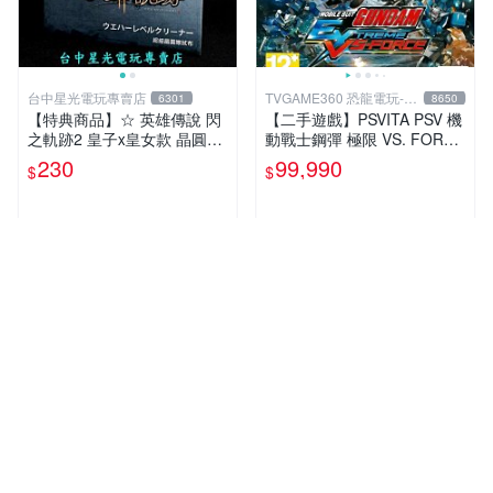
台中星光電玩專賣店
TVGAME360 恐龍電玩-台
6301
8650
中店
【特典商品】☆ 英雄傳說 閃
【二手遊戲】PSVITA PSV 機
之軌跡2 皇子x皇女款 晶圓擦
動戰士鋼彈 極限 VS. FORCE
拭布 ☆【官方授權商品】台
MOBILE SUIT GUNDAM 中
230
99,990
$
$
中星光電玩
文版
多筆商品