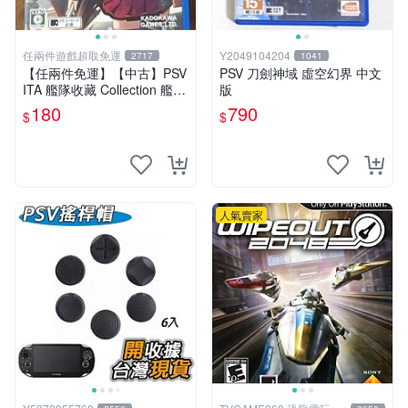
任兩件遊戲超取免運
Y2049104204
2717
1041
【任兩件免運】【中古】PSV
PSV 刀劍神域 虛空幻界 中文
ITA 艦隊收藏 Collection 艦隊
版
收藏 改 純日版
180
790
$
$
人氣賣家