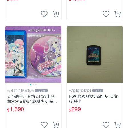
【星光】
☆小瓶子玩具坊☆
Y2049104204
10088
1041
☆小瓶子玩具坊☆PSV卡匣--
PSV 戰國無雙3 編年史 日文
超次次元戰記 戰機少女Re;Bi
版 裸卡
rth2 SISTERS GENERATIO
1,590
299
$
$
N日版+CD