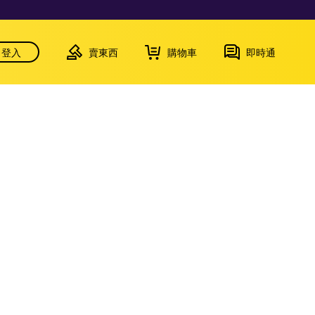
登入
賣東西
購物車
即時通