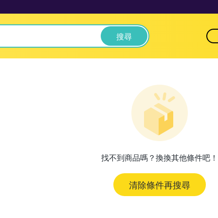
搜尋
找不到商品嗎？換換其他條件吧！
清除條件再搜尋