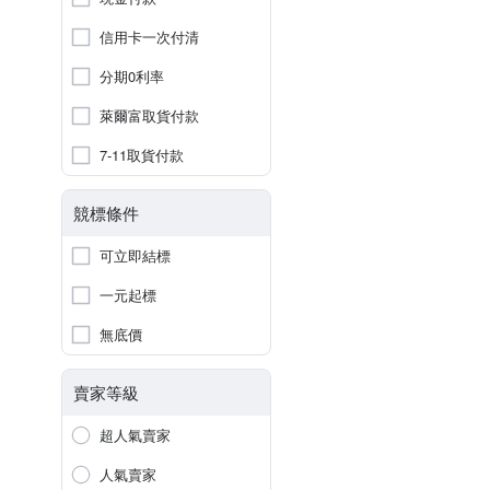
信用卡一次付清
分期0利率
萊爾富取貨付款
7-11取貨付款
競標條件
可立即結標
一元起標
無底價
賣家等級
超人氣賣家
人氣賣家