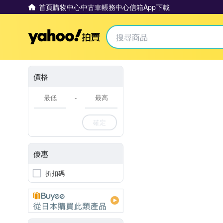
首頁
購物中心
中古車
帳務中心
信箱
App下載
Yahoo拍賣
價格
-
確定
優惠
折扣碼