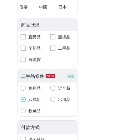
香港
中國
日本
商品狀況
直購品
競標品
全新品
二手品
有現貨
二手品條件
清除
NEW
福利品
近全新
八成新
出清品
收藏品
付款方式
現金付款