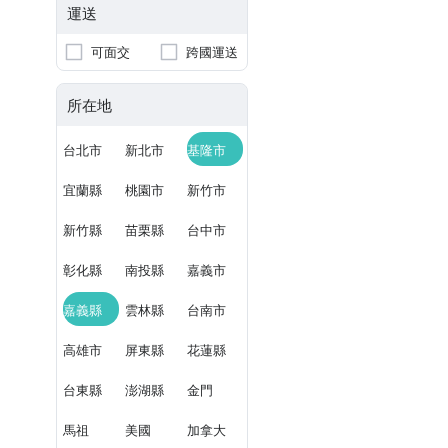
運送
可面交
跨國運送
所在地
台北市
新北市
基隆市
宜蘭縣
桃園市
新竹市
新竹縣
苗栗縣
台中市
彰化縣
南投縣
嘉義市
嘉義縣
雲林縣
台南市
高雄市
屏東縣
花蓮縣
台東縣
澎湖縣
金門
馬祖
美國
加拿大