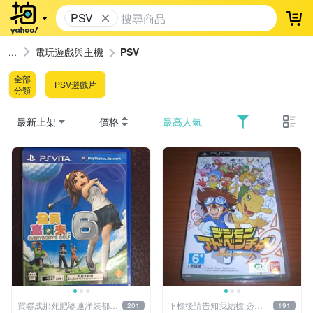
PSV
登
電玩遊戲與主機
PSV
全部
PSV遊戲片
分類
最新上架
價格
最高人氣
買聯成那死肥婆連洋裝都要
下標後請告知我結標!必看
201
191