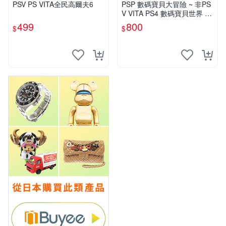
穿XL號
關於我
PSV PS VITA全民高爾夫6
PSP 數碼寶貝大冒險 ~ 非PS
V VITA PS4 數碼寶貝世界 N
ext Order 新秩序 網路偵探
499
800
$
$
中文版