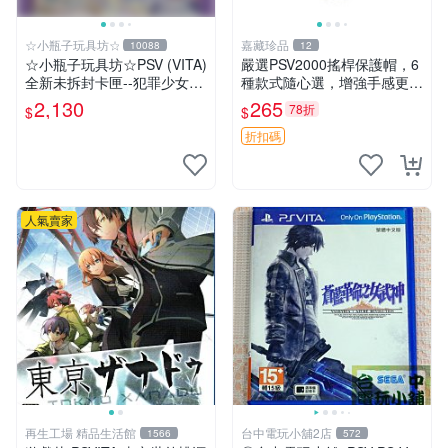
☆小瓶子玩具坊☆
嘉藏珍品
10088
12
☆小瓶子玩具坊☆PSV (VITA)
嚴選PSV2000搖桿保護帽，6
全新未拆封卡匣--犯罪少女2
種款式隨心選，增強手感更舒
《Criminal Girls 2》限定版
適 黑白藍三色可選 黑色 白色
2,130
265
78折
$
$
(日版)
藍色
折扣碼
人氣賣家
再生工場 精品生活館
台中電玩小舖2店
1566
572