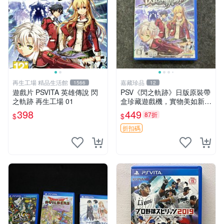
再生工場 精品生活館
嘉藏珍品
1566
12
遊戲片 PSVITA 英雄傳說 閃
PSV《閃之軌跡》日版原裝帶
之軌跡 再生工場 01
盒珍藏遊戲機，實物美如新，
嚴選推薦 閃之軌跡 日版 PSV
398
449
87折
$
$
原裝帶盒
折扣碼