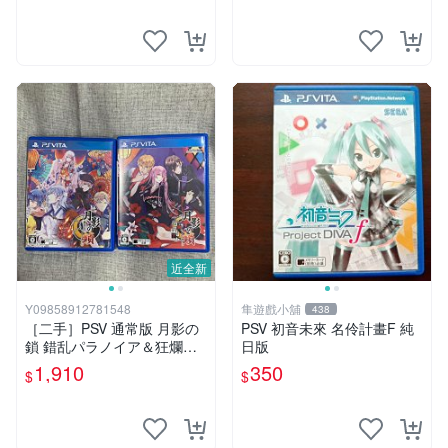
近全新
Y09858912781548
隼遊戲小舖
438
［二手］PSV 通常版 月影の
PSV 初音未來 名伶計畫F 純
鎖 錯乱パラノイア＆狂爛モ
日版
ラトリアム 乙女遊戲 TAKUY
1,910
350
$
$
O 拓洋