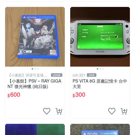
【小蕙館】現貨可直接下
cch.321
2308
348
標
【小蕙館】PSV ~ RAY GIGA
PS VITA 8G 原廠記憶卡 台中
NT 微光神獵 (純日版)
大里
600
300
$
$