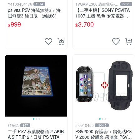
Y4103454476
TVGAME360 恐龍電玩-台
1514
8651
中店
ps vita PSV 海賊無雙2 + 海
【二手主機】SONY PSVITA
賊無雙3 純日版 （編號6）
1007 主機 黑色 附充電器 US
B傳輸線 PS VITA PSV【台中
999
3,700
$
$
恐龍電玩】
精華區
me910455
857
19012
二手 PSV 秋葉脫物語 2 AKIB
PSV2000 保護套 + 鋼化貼PS
A'S TRIP 2 / 日版 PS VITA
V 2000 矽膠套 果凍套 PSV2