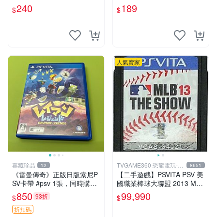
007 保護貼 玻璃貼 PSV 配件
240
189
$
$
有現貨
人氣賣家
嘉藏珍品
TVGAME360 恐龍電玩-台
12
8651
中店
《雷曼傳奇》正版日版索尼P
【二手遊戲】PSVITA PSV 美
SV卡帶 #psv 1張，同時購第
國職業棒球大聯盟 2013 MLB
二張起可減張， 成色如圖，
THE SHOW 13 英文版 裸裝
850
99,990
93折
$
$
原相機拍攝，一卡一拍，因相
台中
機，光線環境等因素，成色可
折扣碼