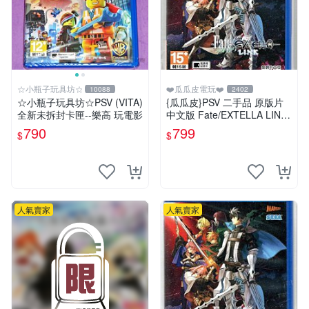
☆小瓶子玩具坊☆
❤️瓜瓜皮電玩❤️
10088
2402
☆小瓶子玩具坊☆PSV (VITA)
{瓜瓜皮}PSV 二手品 原版片
全新未拆封卡匣--樂高 玩電影
中文版 Fate/EXTELLA LINK
(遊戲都有回收)
790
799
$
$
人氣賣家
人氣賣家