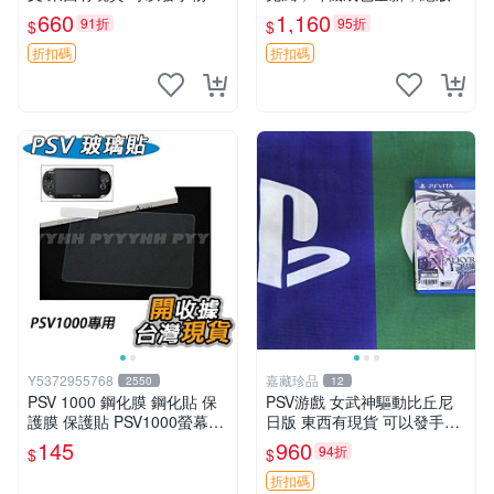
無質量問題售不退不換
物，具體看圖， 適合PSVITA
660
1,160
91折
95折
$
$
主機使用，音質好，帶麥方便
溝通， 東西有現貨 可以發手
折扣碼
折扣碼
物品 無
Y5372955768
嘉藏珍品
2550
12
PSV 1000 鋼化膜 鋼化貼 保
PSV游戲 女武神驅動比丘尼
護膜 保護貼 PSV1000螢幕保
日版 東西有現貨 可以發手物
護膜 PSV1000鋼化玻璃膜 PS
品 無質量問題售不退不換
145
960
94折
$
$
V1000 貼
折扣碼