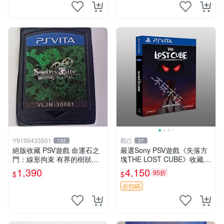
能與實物略微
Y9199433501
觀己
132
27
絕版收藏 PSV遊戲 命運石之
嚴選Sony PSV遊戲《失落方
門：線形拘束 有界的樹狀圖
塊THE LOST CUBE》收藏
日版 VLJM-30061
版，英語原裝未拆封 失落方
1,390
4,150
95折
$
$
塊 THE LOST CUBE PSV 精
華版 新作 權杖
折扣碼