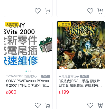
人氣賣家
人氣賣家
TVGAME360 恐龍電玩-台
❤️瓜瓜皮電玩❤️
8651
2402
中店
SONY PSVITA2000 PSV200
{瓜瓜皮}PSV 二手品 原版片
0 2007 TYPE-C 充電孔 充電
日文版 魔龍寶冠(遊戲都有回
座 充電尾插 專業維修 台中恐
收)
300
199
$
$
龍電玩