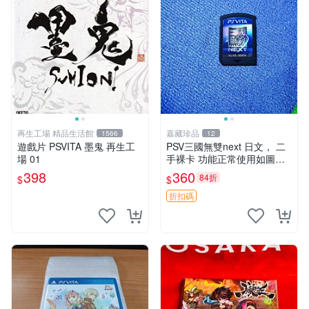
再生工場 精品生活館
嘉藏珍品
1566
12
遊戲片 PSVITA 墨鬼 再生工
PSV三國無雙next 日文， 二
場 01
手裸卡 功能正常使用如圖所
示 需要的朋友
398
360
84折
$
$
折扣碼