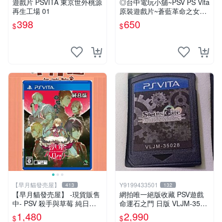
遊戲片 PSVITA 東京世外桃源
◎台中電玩小舖~PSV PS Vita
再生工場 01
原裝遊戲片~蒼藍革命之女武
神 中文版 中文版 ~650
398
650
$
$
【早月貓發売屋】
Y9199433501
413
132
【早月貓發売屋】 -現貨販售
網拍唯一絕版收藏 PSV遊戲
中- PSV 殺手與草莓 純日版
命運石之門 日版 VLJM-3502
日文版 ※戀愛×懸疑※ 戀愛AD
8
1,480
2,990
$
$
V遊戲