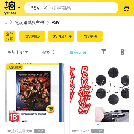
PSV
登
電玩遊戲與主機
PSV
全部
PSV遊戲片
PSV周邊配件
PSV主機
分類
最新上架
價格
最高人氣
人氣賣家
❤️瓜瓜皮電玩❤️
me910455
2402
19012