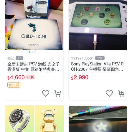
觀己
Y9199433501
27
132
全新未拆封 PSV 游戲 光之子
Sony PlayStation Vita PSV P
香港版 中文 原箱附特典畫冊
CH-2007 主機藍 螢幕四角略
輝耀上市嚴選商品 光之子 港
暗 可安裝遊戲 系統3.74書
4,660
2,990
95折
$
$
版 PSV 特典畫冊
折扣碼