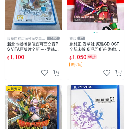
板橋區有店面可面交高價
觀己
10552
27
回收電玩
新北市板橋超便宜可面交賣P
朧村正 香草社 原聲CD OST
S VITA原版片全新~~~愛絲卡
全新未拆 所見即所得 游戲特
&羅吉的鍊金工房 PLUS ~黃
典嚴選 限定收藏 OST CD 游
1,100
1,050
95折
$
$
昏天空之鍊金術士~~~便宜賣
戲特典 村正OST
折扣碼
人氣賣家