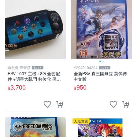
遊戲機 專賣店
Y2049104204
5387
1041
PSV 1007 主機 +8G 全套配
全新PSV 真三國無雙 英傑傳
件 +明星大亂鬥 數位化 保修
中文版
一年 品質有保障
3,700
950
$
$
人氣賣家