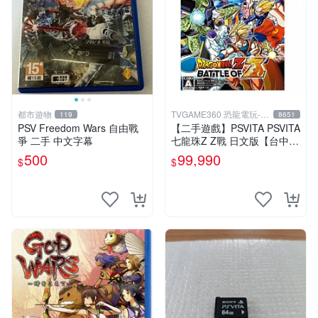
都市遊物
TVGAME360 恐龍電玩-台
119
8651
中店
PSV Freedom Wars 自由戰
【二手遊戲】PSVITA PSVITA
爭 二手 中文字幕
七龍珠Z Z戰 日文版【台中恐
龍電玩】
500
99,990
$
$