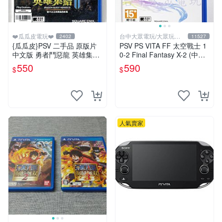
❤️瓜瓜皮電玩❤️
台中大眾電玩/大眾玩具
2402
11527
店
{瓜瓜皮}PSV 二手品 原版片
PSV PS VITA FF 太空戰士 1
中文版 勇者鬥惡龍 英雄集結
0-2 Final Fantasy X-2 (中文
2 雙子之王與預言的終焉(遊
版)(二手)【台中大眾電玩】
550
590
$
$
戲都有回收)
人氣賣家