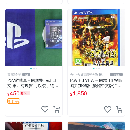
嘉藏珍品
台中大眾電玩/大眾玩具
12
11527
店
PSV游戲真三國無雙next 日
PSV PS VITA 三國志 13 With
文 東西有現貨 可以發手物品
威力加強版 (繁體中文版)**
無質量問題售不退不換
(二手商品)【台中大眾電玩】
450
1,850
87折
$
$
折扣碼