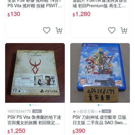
全新 PSV 矽膠 搖桿帽 14合1
遊戲片 PSVITA 蘿潔與黃昏古
PS Vita 搖杆帽 按鍵 PSVITA
城 初回Premium版 再生工場
保護帽 搖桿套 配件 裸裝出貨
01
130
1,280
$
$
Y8078344775
★☆鏡音王國☆★
592
104
PSV PS Vita 魯弗蘭的地下迷
PSV 刀劍神域 虛空斷章 亞版
宮與魔女的旅團 初回限定版
日文版 二手良品 SAO Sword
純日版 （二手）
Art Online
1,250
390
$
$