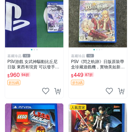
嘉藏珍品
嘉藏珍品
12
12
PSV游戲 女武神驅動比丘尼
PSV《閃之軌跡》日版原裝帶
日版 東西有現貨 可以發手物
盒珍藏遊戲機，實物美如新，
品 無質量問題售不退不換
嚴選推薦 閃之軌跡 日版 PSV
960
449
94折
87折
$
$
原裝帶盒
折扣碼
折扣碼
人氣賣家