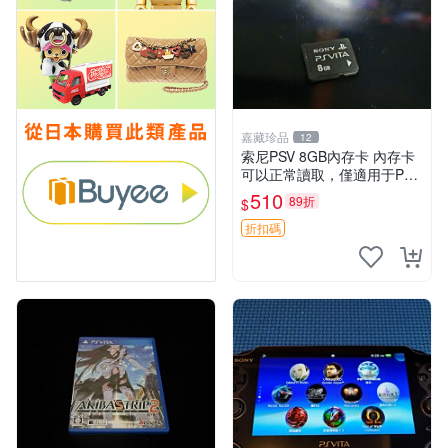
嘉藏珍品
12
索尼PSV 8GB內存卡 內存卡
可以正常讀取，僅適用于PSV
我的主頁還有相關設備售，歡
510
89折
$
迎購買
折扣碼