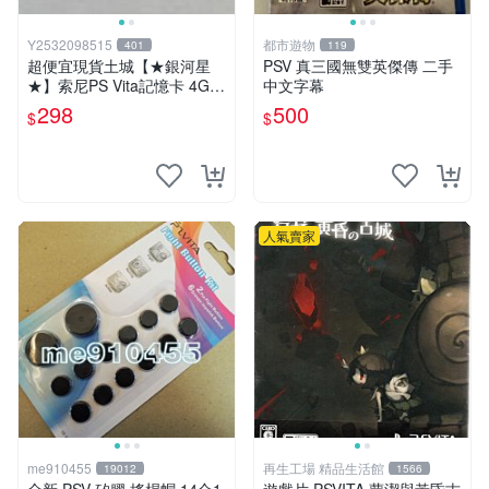
Y2532098515
都市遊物
401
119
超便宜現貨土城【★銀河星
PSV 真三國無雙英傑傳 二手
★】索尼PS Vita記憶卡 4G，
中文字幕
適用於索尼SONY官方 Vita10
298
500
$
$
00型2000型都可以用
人氣賣家
me910455
再生工場 精品生活館
19012
1566