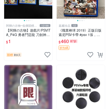
阿輝の古物~低價競標五
嘉藏珍品
12198
12
六日結標
【阿輝の古物】遊戲片/PSVIT
《職業棒球 2019》正版日版
A_P4G 勇者鬥惡龍 刀劍神域
索尼PSV卡帶 #psv 1張，同
一批合售_1元起標無底價_#F
時購第二張起可減張， 成色
1
460
87折
$
$
31
如圖，原相機拍攝，一卡一
拍，因相機，光線環境等因
折扣碼
素，成色可能
競標
剩6天