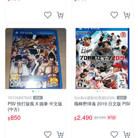
已售完
Y9705897903
Scotty's運動拍賣網(SSN)
356
623
PSV 快打旋風 X 鐵拳 中文版
職棒野球魂 2019 日文版 PSV
(中古)
850
2,490
$2,590
97折
$
$