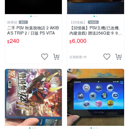
精華區
【回憶瘋】
857
4349
二手 PSV 秋葉脫物語 2 AKIB
【回憶瘋】PSV主機(已改機.
A'S TRIP 2 / 日版 PS VITA
內建遊戲) 贈送256G套卡 9成
新 遊戲機 PSVITA
240
6,000
$
$
近期銷量1件