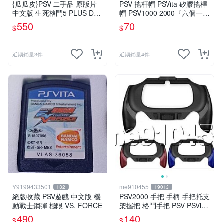
{瓜瓜皮}PSV 二手品 原版片
PSV 搖杆帽 PSVita 矽膠搖桿
中文版 生死格鬥5 PLUS Dea
帽 PSV1000 2000『六個一
d or Alive 5(遊戲都有回收)
組』六道輪迴 按鍵套 保護套
550
70
$
$
搖桿帽 有現貨
近期銷量3件
近期銷量4件
Y9199433501
me910455
132
19012
絕版收藏 PSV遊戲 中文版 機
PSV2000 手把 手柄 手把托支
動戰士鋼彈 極限 VS. FORCE
架握把 格鬥手把 PSV PSVita
2000型 弧形手柄
490
140
$
$