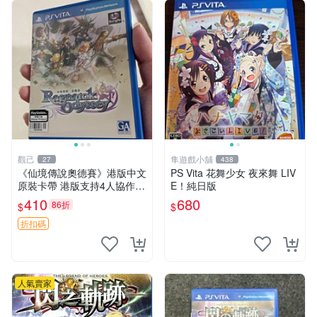
觀己
隼遊戲小舖
27
438
《仙境傳說奧德賽》港版中文
PS Vita 花舞少女 夜來舞 LIV
原裝卡帶 港版支持4人協作
E！純日版
保存完美好如新 仙境傳說 奧
410
680
86折
$
$
德賽 港版
折扣碼
人氣賣家