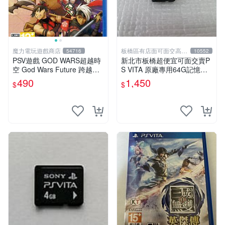
魔力電玩遊戲商店
板橋區有店面可面交高價
54716
10552
回收電玩
PSV遊戲 GOD WARS超越時
新北市板橋超便宜可面交賣P
空 God Wars Future 跨越時
S VITA 原廠專用64G記憶卡~
空 日文日版【板橋魔力】
~實體店面可面交
490
1,450
$
$