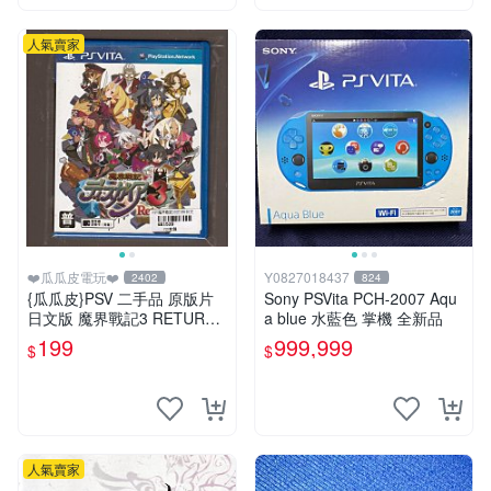
人氣賣家
❤️瓜瓜皮電玩❤️
Y0827018437
2402
824
{瓜瓜皮}PSV 二手品 原版片
Sony PSVita PCH-2007 Aqu
日文版 魔界戰記3 RETURN
a blue 水藍色 掌機 全新品
(遊戲都有回收)
199
999,999
$
$
人氣賣家