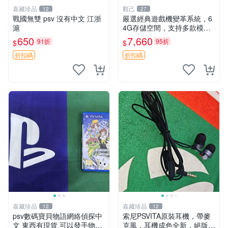
嘉藏珍品
觀己
12
27
戰國無雙 psv 沒有中文 江浙
嚴選經典遊戲機變革系統，6
滬
4G存儲空間，支持多款模擬
器享受懷舊樂趣 黑店版 PSV
650
7,660
91折
95折
$
$
游戲 模擬器
折扣碼
折扣碼
嘉藏珍品
嘉藏珍品
12
12
psv數碼寶貝物語網絡偵探中
索尼PSVITA原裝耳機，帶麥
文 東西有現貨 可以發手物品
克風，耳機成色全新，絕版好