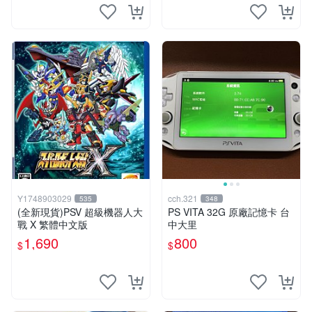
Y1748903029
cch.321
535
348
(全新現貨)PSV 超級機器人大
PS VITA 32G 原廠記憶卡 台
戰 X 繁體中文版
中大里
1,690
800
$
$