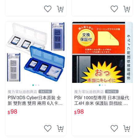
魔力電玩遊戲商店
魔力電玩遊戲商店
54716
54716
PSV/3DS Cyber日本原裝 全
PSV 1000型專用 日本頂級代
新 雙對應 雙用 兩用 6入卡帶
工4H 奈米 保護貼 防指紋 抗
盒 收納盒 透明白 透明藍 可
油污 超抗刮 亮面 全機身【板
98
98
$
$
選【板橋魔力】
橋魔力】