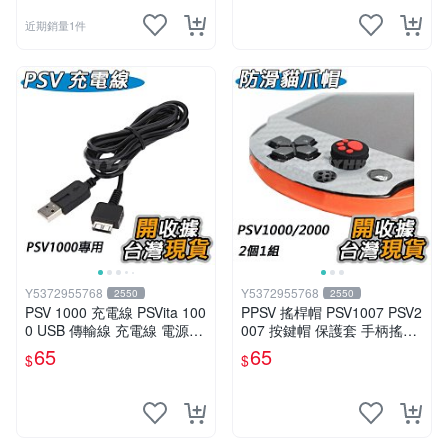
近期銷量1件
Y5372955768
Y5372955768
2550
2550
PSV 1000 充電線 PSVita 100
PPSV 搖桿帽 PSV1007 PSV2
0 USB 傳輸線 充電線 電源線
007 按鍵帽 保護套 手柄搖桿
PSV1000 數據線 資料線
帽 貓咪肉球 帽套 貓爪套 蘑
65
65
$
$
菇頭 防滑套