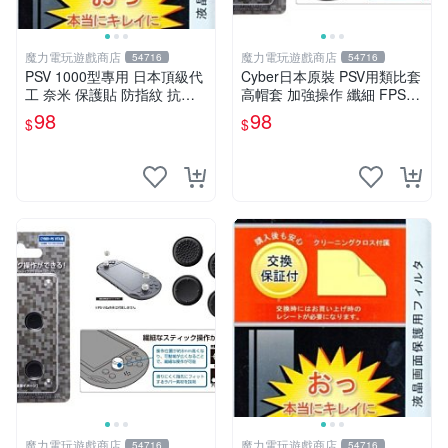
魔力電玩遊戲商店
魔力電玩遊戲商店
54716
54716
PSV 1000型專用 日本頂級代
Cyber日本原裝 PSV用類比套
工 奈米 保護貼 防指紋 抗油
高帽套 加強操作 纖細 FPS專
污 超抗刮 霧面 全機身【板橋
用 動作遊戲 賽車 2種款式 黑
98
98
$
$
魔力】
色款【板橋魔力】
魔力電玩遊戲商店
魔力電玩遊戲商店
54716
54716