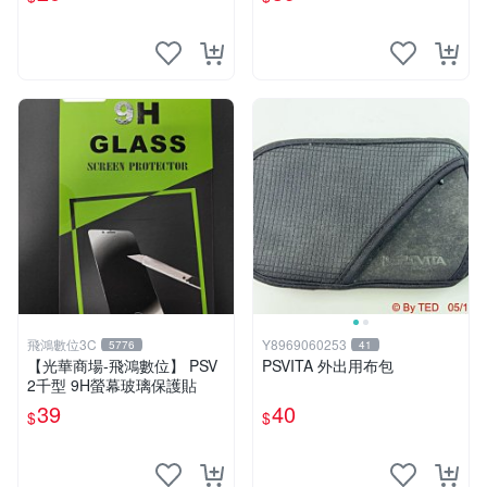
滑套【台中大眾電玩】
飛鴻數位3C
Y8969060253
5776
41
【光華商場-飛鴻數位】 PSV
PSVITA 外出用布包
2千型 9H螢幕玻璃保護貼
39
40
$
$