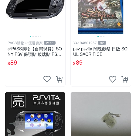
PASS購物 ✅優選賣家
Y4194801267
2145
92
✅PASS購物【台灣現貨】SO
psv psvita 闇魂獻祭 日版 SO
NY PSV 保護貼 玻璃貼 PSV
UL SACRIFICE
1007 2000 鋼化膜 PSV1000
89
89
$
$
鋼化貼