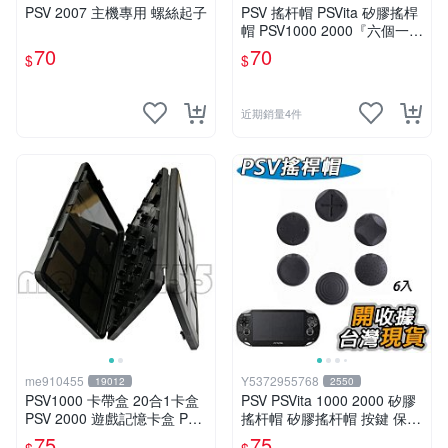
PSV 2007 主機專用 螺絲起子
PSV 搖杆帽 PSVita 矽膠搖桿
帽 PSV1000 2000『六個一
組』六道輪迴 按鍵套 保護套
70
70
$
$
搖桿帽 有現貨
近期銷量4件
me910455
Y5372955768
19012
2550
PSV1000 卡帶盒 20合1卡盒
PSV PSVita 1000 2000 矽膠
PSV 2000 遊戲記憶卡盒 PSV
搖杆帽 矽膠搖杆帽 按鍵 保護
卡盒 PSVita PSV 大容量 記憶
帽 搖杆套 防滑硅膠帽
75
75