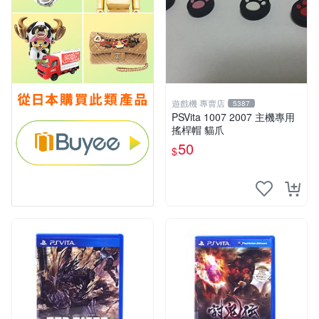
遊戲機 專賣店
5387
PSVita 1007 2007 主機專用
搖桿帽 貓爪
50
$