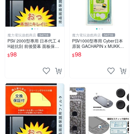
魔力電玩遊戲商店
魔力電玩遊戲商店
54716
54716
PSV 2000型專用 日本代工 4
PSV1000型專用 Cyber日本
H超抗刮 前後螢幕 面板保護
原裝 GACHAPIN x MUKKU P
貼 抗油污 亮面【板橋魔力】
C保護殼 綠色款【板橋魔力】
98
98
$
$