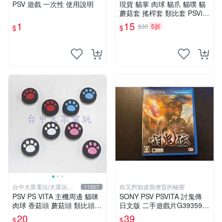
PSV 遊戲 一次性 使用說明
現貨 貓掌 肉球 貓爪 貓噗 貓
蘑菇套 搖桿套 類比套 PSVita
PSV 1000 2000 1007 2007
1
15
$30
5折
$
$
台中大眾電玩/大眾玩具
你又想知道我便宜的秘密
11527
店
PSV PS VITA 主機周邊 貓咪
SONY PSV PSVITA 討鬼傳
肉球 香菇頭 蘑菇頭 類比頭
日文版 二手遊戲片G39359
保護套 搖桿3D鈕 防磨套 防
(下標前請先詢問)
20
39
$
$