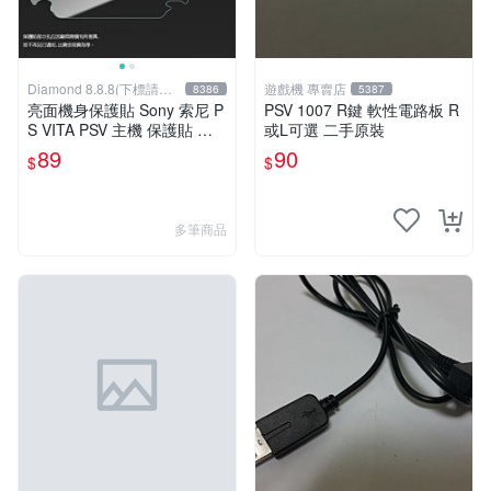
Diamond 8.8.8(下標請先
遊戲機 專賣店
8386
5387
詢問)
亮面機身保護貼 Sony 索尼 P
PSV 1007 R鍵 軟性電路板 R
S VITA PSV 主機 保護貼 軟
或L可選 二手原裝
性 亮貼 亮面貼 機身貼 機身
89
90
$
$
膜 保護膜
多筆商品