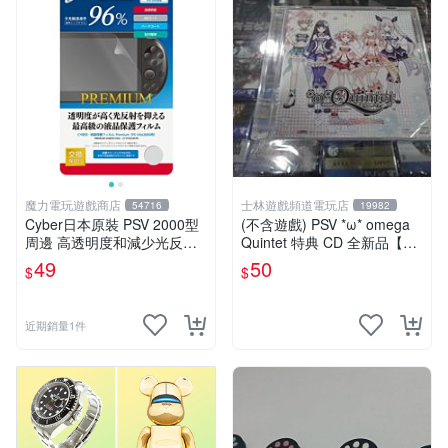
魔力電玩遊戲商店
士林遊戲頻道電玩店
54716
19982
Cyber日本原裝 PSV 2000型
(不含遊戲) PSV *ω* omega
周邊 高透明度和減少光反射
Quintet 特典 CD 全新品【士
性能 LCD保護貼【板橋魔
林遊戲頻道】
49
50
$
$
力】
近期銷量1件