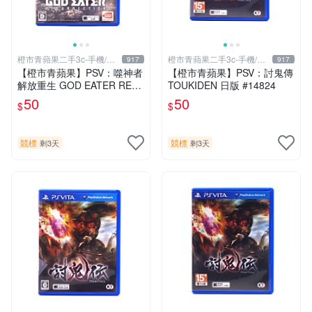
橙市青蘋果二手3c-手機/相
橙市青蘋果二手3c-手機/相
917
917
機
機
【橙市青蘋果】PSV：噬神者
【橙市青蘋果】PSV：討鬼傳
解放重生 GOD EATER RES
TOUKIDEN 日版 #14824
URRECTION 日版 #19491
50
50
$
$
競標
競標
剩3天
剩3天