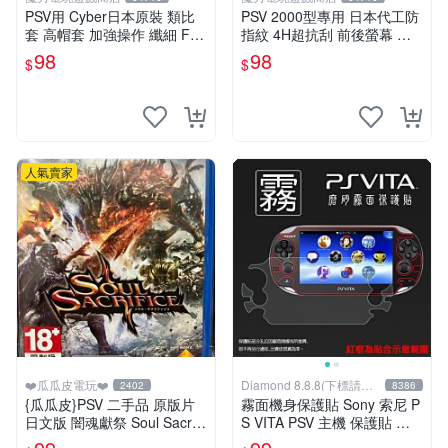
PSV用 Cyber日本原裝 類比
PSV 2000型專用 日本代工防
套 高帽套 加強操作 纖細 FP
指紋 4H超抗刮 前後螢幕 面
S專用 動作遊戲 賽車 2種款
板保護貼 抗油污 霧面【板橋
98
98
$
$
式 黑色款【板橋魔力】
魔力】
人氣賣家
❤️瓜瓜皮電玩❤️
Diamond 8.8.8(下標請先
2402
8386
詢問)
{瓜瓜皮}PSV 二手品 原版片
霧面機身保護貼 Sony 索尼 P
日文版 闇魂獻祭 Soul Sacrifi
S VITA PSV 主機 保護貼 軟
ce(遊戲都有回收)
性 霧貼 霧面貼 機身貼 機身