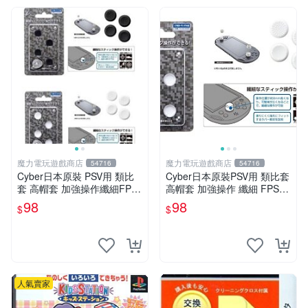
魔力電玩遊戲商店
魔力電玩遊戲商店
54716
54716
Cyber日本原裝 PSV用 類比
Cyber日本原裝PSV用 類比套
套 高帽套 加強操作纖細FPS
高帽套 加強操作 纖細 FPS專
專用 動作遊戲 賽車 黑色 白
用 動作遊戲 賽車 2種款式 白
98
98
$
$
色 可選【板橋魔力】
色款【板橋魔力】
人氣賣家