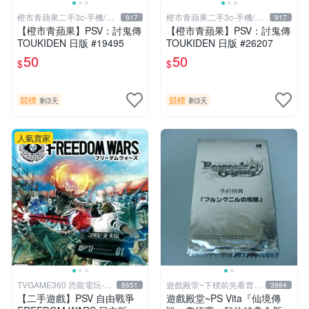
橙市青蘋果二手3c-手機/相
橙市青蘋果二手3c-手機/相
917
917
機
機
【橙市青蘋果】PSV：討鬼傳
【橙市青蘋果】PSV：討鬼傳
TOUKIDEN 日版 #19495
TOUKIDEN 日版 #26207
50
50
$
$
競標
競標
剩3天
剩3天
人氣賣家
TVGAME360 恐龍電玩-台
遊戲殿堂~下標前先看賣場
8651
3864
中店
關於我
【二手遊戲】PSV 自由戰爭
遊戲殿堂~PS Vita『仙境傳