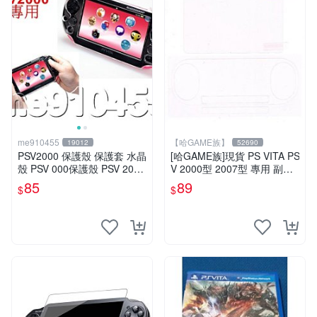
me910455
【哈GAME族】
19012
52690
PSV2000 保護殼 保護套 水晶
[哈GAME族]現貨 PS VITA PS
殼 PSV 000保護殼 PSV 2000
V 2000型 2007型 專用 副廠
透明殼 PSV2000保護套 現貨
正面保護貼+背面觸控面板保
85
89
$
$
護貼 特惠價