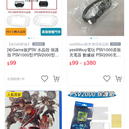
【哈GAME族】
yes99buy創意潮流商品館
52690
1711
[哈Game族]PSV 水晶殼 保護
yes99buy電玩 PSV1000原裝
殼 PSV1000型/PSV2000型
充電器 數據線 PSV2000充電
硬殼 PC 透明殼 主機保護套
器 PSV充電線電源周邊配件
99
99 -
380
$
$
$
完美貼合
近期銷量1件
人氣賣家