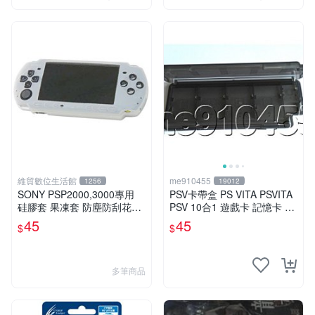
維貿數位生活館
me910455
1256
19012
SONY PSP2000,3000專用
PSV卡帶盒 PS VITA PSVITA
硅膠套 果凍套 防塵防刮花貼
PSV 10合1 遊戲卡 記憶卡 卡
身防護
帶收納盒 卡盒 黑色 白色 有
45
45
$
$
現貨
多筆商品