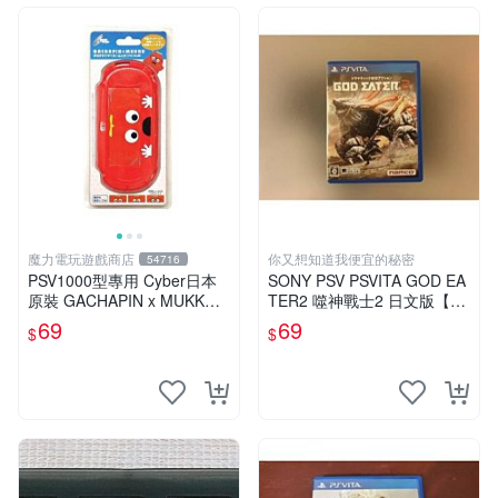
魔力電玩遊戲商店
你又想知道我便宜的秘密
54716
PSV1000型專用 Cyber日本
SONY PSV PSVITA GOD EA
原裝 GACHAPIN x MUKKU P
TER2 噬神戰士2 日文版【下
C保護殼 紅色款【板橋魔力】
標前請先詢問】G14459
69
69
$
$