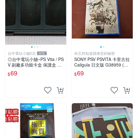
台中電玩小舖2店
你又想知道我便宜的秘密
572
◎台中電玩小舖~PS Vita / PS
SONY PSV PSVITA 卡里古拉
V 副廠多功能卡盒 保護盒 可
Caligula 日文版 G38959 (下
收納8張遊戲片+2張記憶卡~6
標前請先詢問)
69
69
$
$
9