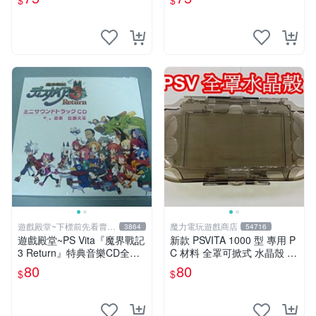
$
$
卡盒
遊戲殿堂~下標前先看賣場
魔力電玩遊戲商店
3864
54716
關於我
遊戲殿堂~PS Vita『魔界戰記
新款 PSVITA 1000 型 專用 P
3 Return』特典音樂CD全新
C 材料 全罩可掀式 水晶殼 透
品未使用(不含遊戲片喔)
明黑 【板橋魔力】
80
80
$
$