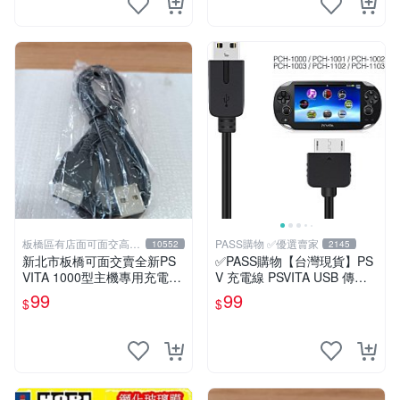
板橋區有店面可面交高價
PASS購物 ✅優選賣家
10552
2145
回收電玩
新北市板橋可面交賣全新PS
✅PASS購物【台灣現貨】PS
VITA 1000型主機專用充電線
V 充電線 PSVITA USB 傳輸
~~~超便宜只賣99元
線 PSV 1000 電源線 數據線
99
99
$
$
PSV 充電器