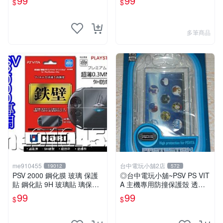
99
99
$
$
膜 保護膜
多筆商品
me910455
台中電玩小舖2店
19012
572
PSV 2000 鋼化膜 玻璃 保護
◎台中電玩小舖~PSV PS VIT
貼 鋼化貼 9H 玻璃貼 璃保護
A 主機專用防撞保護殼 透明
貼 PSV2000 保護膜 有現貨
防撞水晶殼 透明白 1007 ~99
99
99
$
$