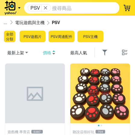
PSV
登
電玩遊戲與主機
PSV
全部
PSV遊戲片
PSV周邊配件
PSV主機
分類
最新上架
價格
最高人氣
遊戲機 專賣店
聽說這很好玩
5387
704