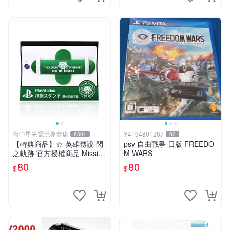
台中星光電玩專賣店
Y4194801267
6301
92
【特典商品】☆ 英雄傳說 閃
psv 自由戰爭 日版 FREEDO
之軌跡 官方授權商品 Missi限
M WARS
定 彈力手機支架 ☆全新品
80
80
$
$
【特價優惠】台中星光電玩