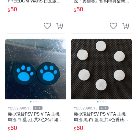
FREEDOM WARS 日文版
說：奧德賽』預約特典全新未
【台中恐龍電玩】
使用(不含遊戲片喔)
50
50
$
$
Y2532098515
Y2532098515
401
401
稀少現貨PSV PS VITA 主機
稀少現貨PSV PS VITA 主機
周邊.白.藍.紅.共3色2個1組出
周邊.黑.白.藍.紅共4色香菇頭
香菇頭蘑菇頭類比頭保護套
蘑菇頭類比頭保護套 搖桿3D
60
60
$
$
搖桿3D鈕 防磨套防滑套
鈕 防磨套防滑套