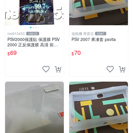
me910455
遊戲機 專賣店
19012
5387
PSV2000保護貼 保護膜 PSV
PSV 2007 果凍套 psvita
2000 正反保護膜 高清 前屏
+背後 貼膜 保護貼 高透 屏幕
69
70
$
$
貼 【有現貨】