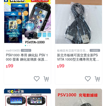
me910455
板橋區有店面可面交高價
19012
10552
回收電玩
PSV1000 專用 鋼化貼 PSV 1
新北市板橋可面交賣全新PS
000 螢幕 鋼化玻璃膜 保護貼
VITA 1000型主機專用充電
PSVita 鋼化膜 保護膜 保貼
線....超便宜只賣99元
99
99
$
$
有現貨