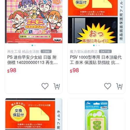
再生工場 精品生活館
魔力電玩遊戲商店
1566
54716
PS 迷你早安少女組 日版 附
PSV 1000型專用 日本頂級代
側標 140200000113 再生工
工 奈米 保護貼 防指紋 抗油
場YR2012 02
污 超抗刮 亮面 全機身【板橋
98
98
$
$
魔力】