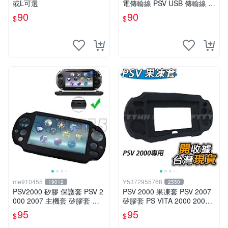
或L可選
電傳輸線 PSV USB 傳輸線 充
電線 電源充電線 PSV1000專
90
90
$
$
用
me910455
Y5372955768
19012
2550
PSV2000 矽膠 保護套 PSV 2
PSV 2000 果凍套 PSV 2007
000 2007 主機套 矽膠套 果
矽膠套 PS VITA 2000 2007
凍套 保護殼 防滑 PSV保護套
果凍套 矽膠套 保護殼 防滑套
95
95
$
$
黑色 現貨