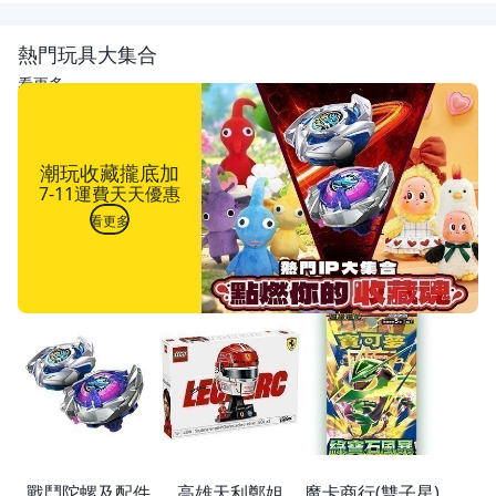
熱門玩具大集合
看更多
潮玩收藏攏底加
7-11運費天天優惠
看更多
戰鬥陀螺及配件
高雄天利鄭姐
魔卡商行(雙子星)