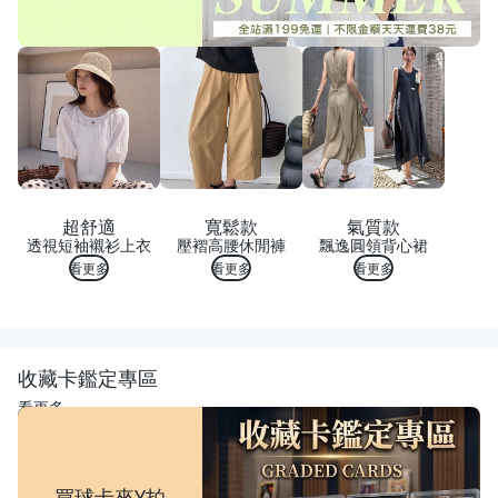
超舒適
寬鬆款
氣質款
透視短袖襯衫上衣
壓褶高腰休閒褲
飄逸圓領背心裙
看更多
看更多
看更多
收藏卡鑑定專區
看更多
買球卡來Y拍