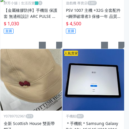
婷芳小舖｜生活百貨
遊戲機 專賣店
【金屬橡膠防摔】手機殼 保護
PSV 1007 主機 +32G 全套配件
套 無邊框設計 ARC PULSE 金
+鋼彈破壞者3 保修一年 品質
屬橡膠材質 軍規防摔 輕薄手感
有保障 psvita
$ 1,030
$ 4,500
精準開孔 適用iPhone 17 Air P
直購
直購
ro Max 裸機
人氣賣家
Y0789702961
手機航
全新 Scottish House 雙面帶
＊手機航＊Samsung Galaxy