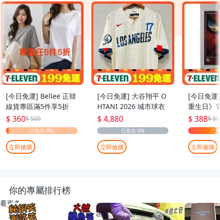
[今日免運] Bellee 正韓
[今日免運] 大谷翔平 O
[今日免運
線貨專區滿5件享5折
HTANI 2026 城市球衣
重生日》
原封殼卡
$ 360
$ 4,880
$ 388
$ 500
$ 50
立即搶購
立即搶購
立即搶購
你的專屬排行榜
看更多