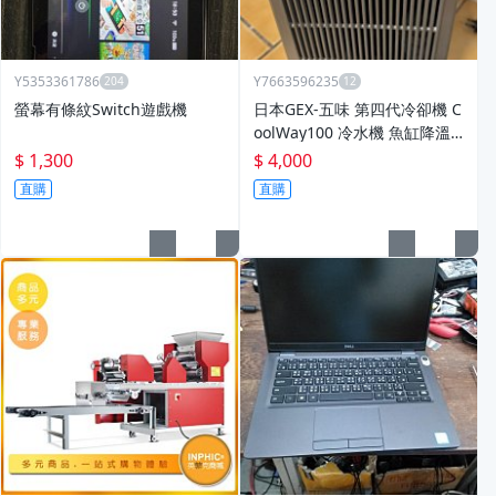
Y5353361786
Y7663596235
螢幕有條紋Switch遊戲機
日本GEX-五味 第四代冷卻機 C
oolWay100 冷水機 魚缸降溫
二手品
$ 1,300
$ 4,000
直購
直購