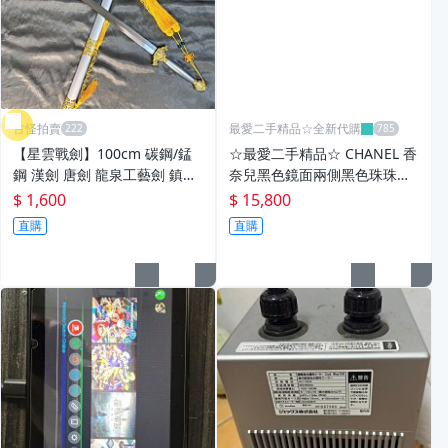
古怪拍賣
最愛二手精品☆全新代購
【星雲戰劍】100cm 碳鋼/錳
☆最愛二手精品☆ CHANEL 香
鋼 漢劍 唐劍 龍泉工藝劍 鎮宅
奈兒黑色鏡面兩側黑色珠珠串
避邪 金屬劍鞘 附劍穗 居家擺
珠金框太陽眼鏡墨鏡 5375-B-A
$ 1,600
$ 15,800
飾 收藏 角色扮演 Cosplay 送
XC6556
直購
直購
禮