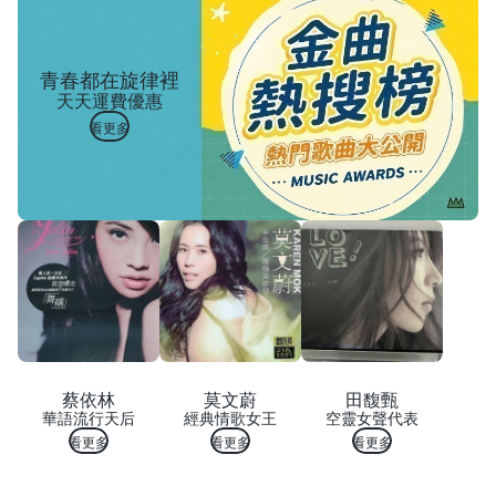
青春都在旋律裡
天天運費優惠
看更多
蔡依林
莫文蔚
田馥甄
華語流行天后
經典情歌女王
空靈女聲代表
看更多
看更多
看更多