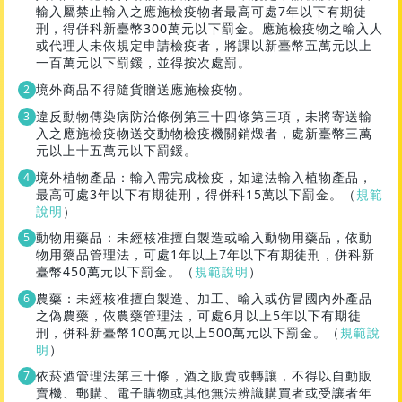
輸入屬禁止輸入之應施檢疫物者最高可處7年以下有期徒
刑，得併科新臺幣300萬元以下罰金。應施檢疫物之輸入人
或代理人未依規定申請檢疫者，將課以新臺幣五萬元以上
一百萬元以下罰鍰，並得按次處罰。
境外商品不得隨貨贈送應施檢疫物。
違反動物傳染病防治條例第三十四條第三項，未將寄送輸
入之應施檢疫物送交動物檢疫機關銷燬者，處新臺幣三萬
元以上十五萬元以下罰鍰。
境外植物產品：輸入需完成檢疫，如違法輸入植物產品，
最高可處3年以下有期徒刑，得併科15萬以下罰金。（
規範
說明
）
動物用藥品：未經核准擅自製造或輸入動物用藥品，依動
物用藥品管理法，可處1年以上7年以下有期徒刑，併科新
臺幣450萬元以下罰金。（
規範說明
）
農藥：未經核准擅自製造、加工、輸入或仿冒國內外產品
之偽農藥，依農藥管理法，可處6月以上5年以下有期徒
刑，併科新臺幣100萬元以上500萬元以下罰金。（
規範說
明
）
依菸酒管理法第三十條，酒之販賣或轉讓，不得以自動販
賣機、郵購、電子購物或其他無法辨識購買者或受讓者年