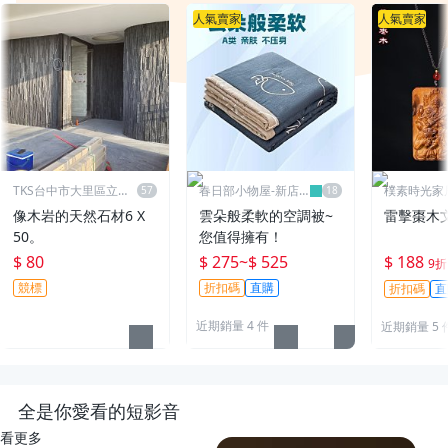
人氣賣家
人氣賣家
TKS台中市大里區立新
春日部小物屋-新店
樸素時光家
街172
開業有優惠
店開業有優
像木岩的天然石材6 X
雲朵般柔軟的空調被~
雷擊棗木
50。
您值得擁有！
$ 80
$ 275
~
$ 525
$ 188
9折
競標
折扣碼
直購
折扣碼
直
近期銷量 4 件
近期銷量 5 
全是你愛看的短影音
看更多