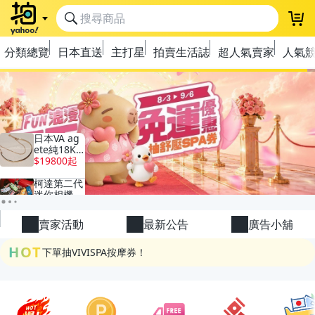
分類總覽
日本直送
主打星
拍賣生活誌
超人氣賣家
人氣
極簡上架，刊登享優惠！
天天開寶箱賺OPENPOINT
賣家活動
最新公告
廣告小舖
下單抽VIVISPA按摩券！
HOT
🎵 本週最夯音樂競標 TOP榜
流行主打星 ✨人氣單品通通帶回家
極簡上架，刊登享優惠！