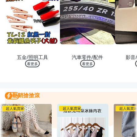
熱銷 TOP 10
熱銷 TOP 10
熱銷
五金/照明工具
汽車零件/配件
影音/
看更多
看更多
熱銷搶搶滾
熱銷搶搶滾
我要曝光
超人氣賣家
超人氣賣家
超人氣賣