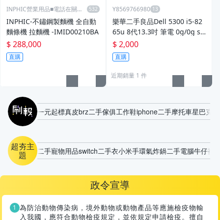
INPHIC營業用品■電話在關於
Y8569766980
我
INPHIC-不鏽鋼製麵機 全自動
樂華二手良品Dell 5300 i5-82
麵條機 拉麵機 -IMID00210BA
65u 8代13.3吋 筆電 0g/0g ss
d@=2000 歡迎測試議價
$ 288,000
$ 2,000
直購
直購
近期銷量 1 件
刷報
一元起標
真皮
brz
二手傢俱
工作鞋
iphone
二手摩托車
星巴克櫻
超夯主
二手寵物用品
switch
二手衣
小米手環
氣炸鍋
二手電腦
牛仔褲
題
政令宣導
為防治動物傳染病，境外動物或動物產品等應施檢疫物輸
入我國，應符合動物檢疫規定，並依規定申請檢疫。擅自