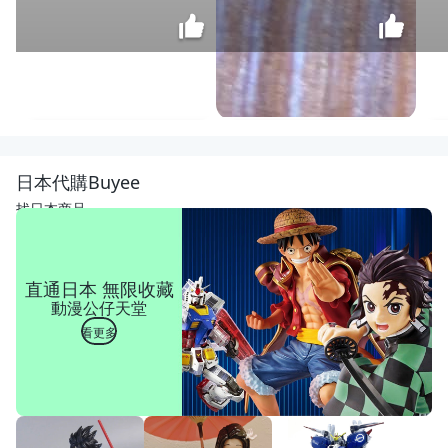
[年強
二手
傢俱]
$
日本代購Buyee
IKEA
1,980
書櫃
找日本商品
白色
展示
櫃 三
尺開
直通日本 無限收藏
放書
動漫公仔天堂
櫃 置
物架
看更多
層櫃
直立
邊櫃
收納
櫃 書
架 60