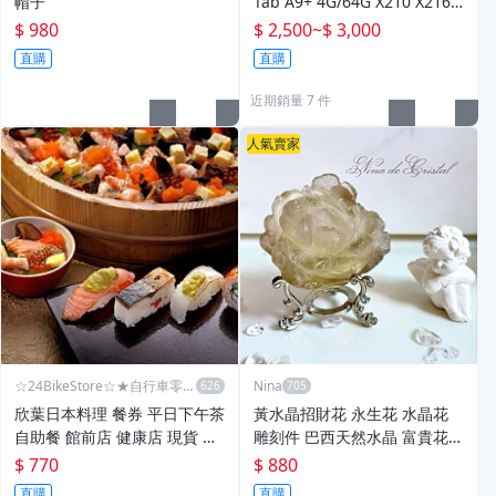
帽子
Tab A9+ 4G/64G X210 X216B
（LTE WIFI 11吋）
$ 980
$ 2,500
~
$ 3,000
直購
直購
近期銷量 7 件
人氣賣家
☆24BikeStore☆★自行車零配
Nina
件
欣葉日本料理 餐券 平日下午茶
黃水晶招財花 永生花 水晶花
自助餐 館前店 健康店 現貨 電
雕刻件 巴西天然水晶 富貴花開
子票券 免寄送 日式吃到飽 台
招財旺事業 客廳財位旺財燈💡
$ 770
$ 880
北 四張起訂
直購
直購