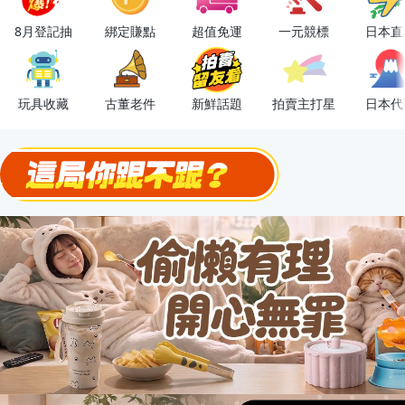
天天開寶箱賺OPENPOINT
8月登記抽
綁定賺點
超值免運
一元競標
日本直
下單抽VIVISPA按摩券！
🎵 本週最夯音樂競標 TOP榜
玩具收藏
古董老件
新鮮話題
拍賣主打星
日本代
流行主打星 ✨人氣單品通通帶回家
極簡上架，刊登享優惠！