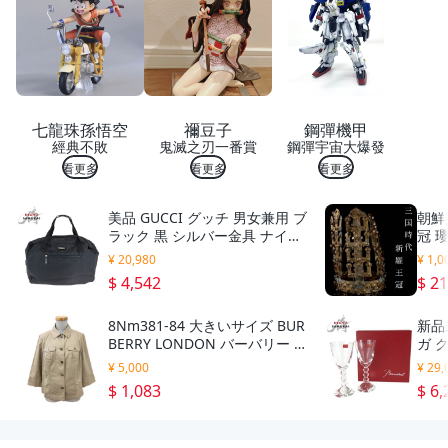
6058
19
七龍珠孫悟空
禰豆子
鋼彈機甲
經典不敗
鬼滅之刃一番賞
鋼彈宇宙大爆發
看更多
看更多
看更多
美品 GUCCI グッチ 男女兼用 ブ
朝鮮
ラック 黒 シルバー金具 ナイロ
冠 
ン 012 0389 ボストンバッグ ハ
麗 
¥ 20,980
¥ 1,0
ンドバッグ レディース 506377
072
$ 4,542
$ 2
8Nm381-84 大きいサイズ BUR
新品未
BERRY LONDON バーバリー ロ
ガ 
ンドン コットン ステンカラー
グラ
¥ 5,000
¥ 29,
七分袖 ジャケット アウター ベ
$ 1,083
$ 6,
ージュ レディース 44