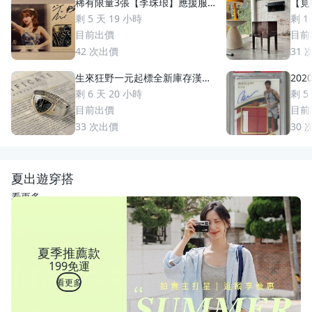
稀有限量3張【李珠珢】應援服
【覓
用品簽名卡 2025 Fubon Angel
方几
剩 5 天 19 小時
剩 1
s 富邦女孩卡
桌 傢俱
目前出價
目前
42
次出價
31
生來狂野一元起標全新庫存漢米
2020
爾頓Hamilton Ventura Elvis貓
ija 
剩 6 天 20 小時
剩 5
王同款復刻限定款瑞士製造Swis
50 
目前出價
目前
s Made MIB
33
次出價
30
夏出遊穿搭
看更多
夏季推薦款
199免運
看更多