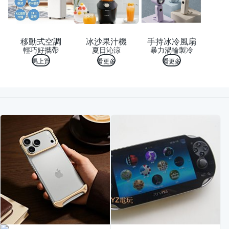
移動式空調
冰沙果汁機
手持冰冷風扇
輕巧好攜帶
夏日沁涼
暴力渦輪製冷
馬上買
看更多
看更多
喜歡