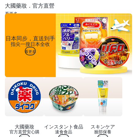
大國藥妝．官方直營
看更多
日本同步，直送到手
指尖一搜日本全收
看更多
大國藥妝
インスタント食品
スキンケア
官方直營安心購
速食食品
臉部保養