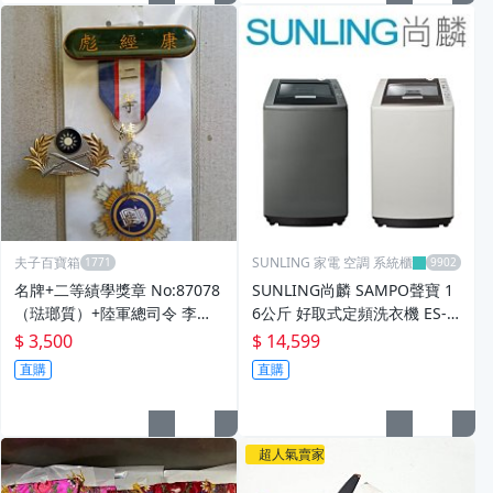
夫子百寶箱
SUNLING 家電 空調 系統櫃
名牌+二等績學獎章 No:87078
SUNLING尚麟 SAMPO聲寶 1
（琺瑯質）+陸軍總司令 李楨
6公斤 好取式定頻洗衣機 ES-L
林贈 榮譽徽
16V 折疊玻璃上蓋 冷風風乾 槽
$ 3,500
$ 14,599
洗淨 歡迎來電
直購
直購
超人氣賣家