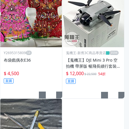
Y2695315809
蒐機王-新舊3C商品專賣店
布袋戲偶衣E36
【蒐機王】DJI Mini 3 Pro 空
拍機 帶屏版 暢飛長續行套裝
【可用舊3C折抵購買】D3526-
$ 4,500
$ 12,000
54折
$ 22,500
S
直購
直購