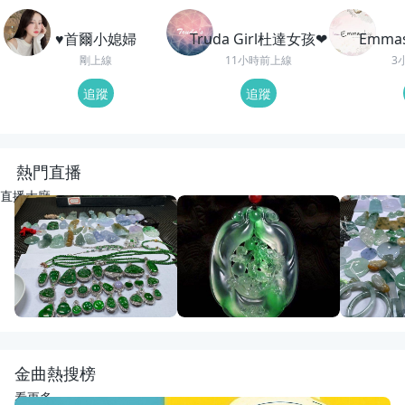
♥️首爾小媳婦
Truda Girl杜達女孩❤
Emma
剛上線
11小時前上線
3
追蹤
追蹤
熱門直播
直播大廳
重播
73
觀看
重播
189
觀看
重播
52
觀
蔡姊威料銀鑲嵌來了
大家晚上好🌇開播啦
開播啦
宋氏翡翠
紅紅翡翠直播代購
宋氏翡翠
金曲熱搜榜
看更多