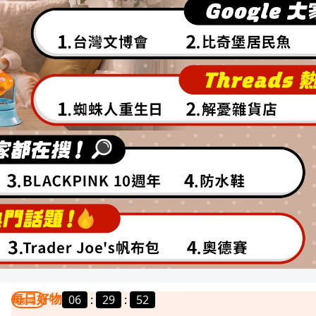
每日好物
06
:
29
:
50
我要曝光