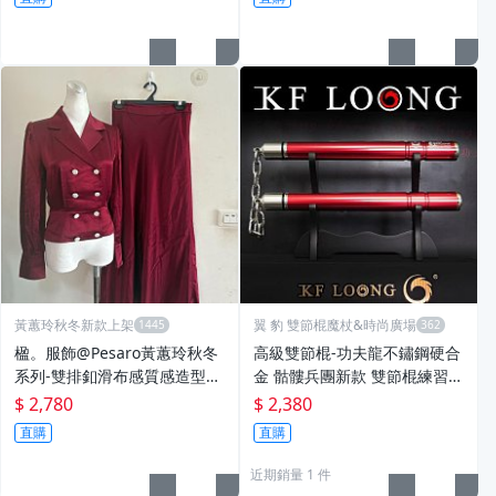
黃蕙玲秋冬新款上架
翼 豹 雙節棍魔杖&時尚廣場
楹。服飾@Pesaro黃蕙玲秋冬
高級雙節棍-功夫龍不鏽鋼硬合
系列-雙排釦滑布感質感造型顯
金 骷髏兵團新款 雙節棍練習-
瘦質感套裝 7 11 13
實戰-表演-防身[620G] 雙節棍
$ 2,780
$ 2,380
直購
直購
近期銷量 1 件