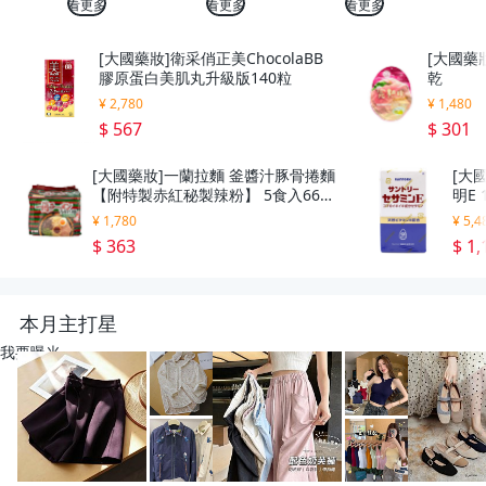
看更多
看更多
看更多
[大國藥妝]衛采俏正美ChocolaBB
[大國藥妝
膠原蛋白美肌丸升級版140粒
乾
¥ 2,780
¥ 1,480
$ 567
$ 301
[大國藥妝]一蘭拉麵 釜醬汁豚骨捲麵
[大
【附特製赤紅秘製辣粉】 5食入665
明E 
g
¥ 1,780
¥ 5,4
$ 363
$ 1,
本月主打星
我要曝光