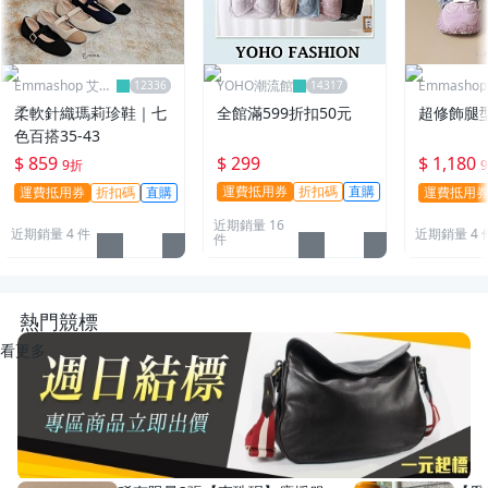
Emmashop 艾購
YOHO潮流館
Emmasho
物
物
柔軟針織瑪莉珍鞋｜七
全館滿599折扣50元
超修飾腿
色百搭35-43
$ 859
$ 299
$ 1,180
9折
運費抵用券
折扣碼
直購
運費抵用券
折扣碼
直購
運費抵用
近期銷量 16
近期銷量 4 件
近期銷量 4 
件
熱門競標
看更多