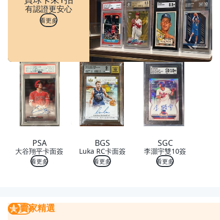
有認證更安心
看更多
PSA
BGS
SGC
大谷翔平卡面簽
Luka RC卡面簽
李灝宇雙10簽
看更多
看更多
看更多
賣家精選
賣家精選
我要曝光